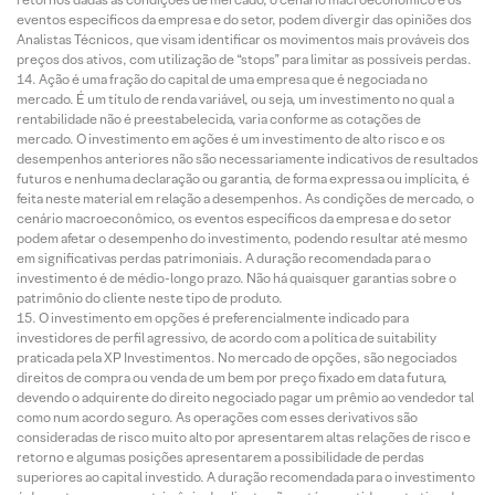
eventos específicos da empresa e do setor, podem divergir das opiniões dos
Analistas Técnicos, que visam identificar os movimentos mais prováveis dos
preços dos ativos, com utilização de “stops” para limitar as possíveis perdas.
Ação é uma fração do capital de uma empresa que é negociada no
mercado. É um título de renda variável, ou seja, um investimento no qual a
rentabilidade não é preestabelecida, varia conforme as cotações de
mercado. O investimento em ações é um investimento de alto risco e os
desempenhos anteriores não são necessariamente indicativos de resultados
futuros e nenhuma declaração ou garantia, de forma expressa ou implícita, é
feita neste material em relação a desempenhos. As condições de mercado, o
cenário macroeconômico, os eventos específicos da empresa e do setor
podem afetar o desempenho do investimento, podendo resultar até mesmo
em significativas perdas patrimoniais. A duração recomendada para o
investimento é de médio-longo prazo. Não há quaisquer garantias sobre o
patrimônio do cliente neste tipo de produto.
O investimento em opções é preferencialmente indicado para
investidores de perfil agressivo, de acordo com a política de suitability
praticada pela XP Investimentos. No mercado de opções, são negociados
direitos de compra ou venda de um bem por preço fixado em data futura,
devendo o adquirente do direito negociado pagar um prêmio ao vendedor tal
como num acordo seguro. As operações com esses derivativos são
consideradas de risco muito alto por apresentarem altas relações de risco e
retorno e algumas posições apresentarem a possibilidade de perdas
superiores ao capital investido. A duração recomendada para o investimento