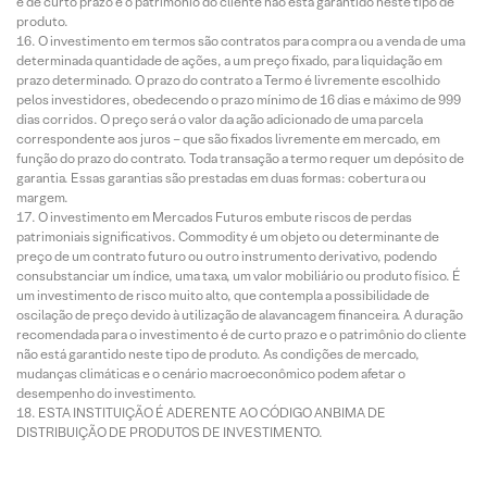
é de curto prazo e o patrimônio do cliente não está garantido neste tipo de
produto.
O investimento em termos são contratos para compra ou a venda de uma
determinada quantidade de ações, a um preço fixado, para liquidação em
prazo determinado. O prazo do contrato a Termo é livremente escolhido
pelos investidores, obedecendo o prazo mínimo de 16 dias e máximo de 999
dias corridos. O preço será o valor da ação adicionado de uma parcela
correspondente aos juros – que são fixados livremente em mercado, em
função do prazo do contrato. Toda transação a termo requer um depósito de
garantia. Essas garantias são prestadas em duas formas: cobertura ou
margem.
O investimento em Mercados Futuros embute riscos de perdas
patrimoniais significativos. Commodity é um objeto ou determinante de
preço de um contrato futuro ou outro instrumento derivativo, podendo
consubstanciar um índice, uma taxa, um valor mobiliário ou produto físico. É
um investimento de risco muito alto, que contempla a possibilidade de
oscilação de preço devido à utilização de alavancagem financeira. A duração
recomendada para o investimento é de curto prazo e o patrimônio do cliente
não está garantido neste tipo de produto. As condições de mercado,
mudanças climáticas e o cenário macroeconômico podem afetar o
desempenho do investimento.
ESTA INSTITUIÇÃO É ADERENTE AO CÓDIGO ANBIMA DE
DISTRIBUIÇÃO DE PRODUTOS DE INVESTIMENTO.