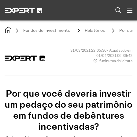
Fundos de Investimento
Relatórios
Por que 
31/03/2021 22:05:36 • Atualizado em
01/04/2021 06:36:42
6 minutos de leitura
Por que você deveria investir
um pedaço do seu patrimônio
em fundos de debêntures
incentivadas?