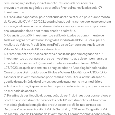
remuneração(es) é(são) indiretamente influenciada por receitas
provenientes dos negócios e operações financeiras realizadas pela XP
Investimentos.
O analista responsável pelo conteúdo deste relatório e pelo cumprimento
da Resolução CVM nº 20/2021 está indicado acima, sendo que, caso constem
a indicação de mais um analista no relatório, o responsável será o primeiro
analista credenciado a ser mencionado no relatório.
Os analistas da XP Investimentos estão obrigados ao cumprimento de
todas as regras previstas no Código de Conduta da APIMEC Brasil para o
Analista de Valores Mobiliários e na Política de Conduta dos Analistas de
Valores Mobiliários da XP Investimentos.
O atendimento de nossos clientes é realizado por empregados da XP
Investimentos ou por assessores de investimento que desempenham suas
atividades por meio da XP, em conformidade com a Resolução CVM nº
178/2023, os quais encontram-se registrados na Associação Nacional das
Corretoras e Distribuidoras de Títulos e Valores Mobiliários – ANCORD. O
assessor de investimento não pode realizar consultoria, administração ou
gestão de patrimônio de clientes, devendo atuar como intermediário e
solicitar autorização prévia do cliente para a realização de qualquer operação
no mercado de capitais.
Para fins de verificação da adequação do perfil do investidor aos serviços e
produtos de investimento oferecidos pela XP Investimentos, utilizamos a
metodologia de adequação dos produtos por portfólio, nos termos das
Regras e Procedimentos ANBIMA de Suitability nº 01 e do Código ANBIMA
de Distribuição de Produtos de Investimento. Essa metodologia consiste em