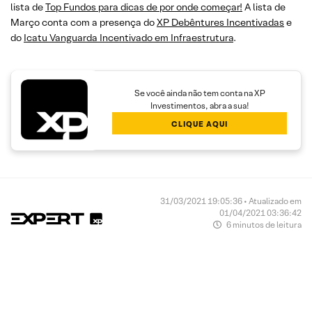
lista de
Top Fundos para dicas de por onde começar!
A lista de
Março conta com a presença do
XP Debêntures Incentivadas
e
do
Icatu Vanguarda Incentivado em Infraestrutura
.
Se você ainda não tem conta na XP
Investimentos, abra a sua!
CLIQUE AQUI
31/03/2021 19:05:36 • Atualizado em
01/04/2021 03:36:42
6 minutos de leitura