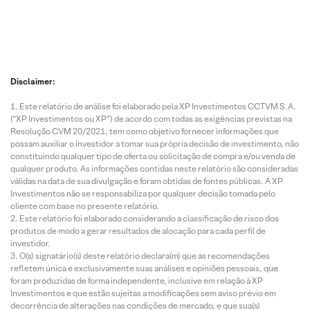
Disclaimer:
Este relatório de análise foi elaborado pela XP Investimentos CCTVM S.A.
(“XP Investimentos ou XP”) de acordo com todas as exigências previstas na
Resolução CVM 20/2021, tem como objetivo fornecer informações que
possam auxiliar o investidor a tomar sua própria decisão de investimento, não
constituindo qualquer tipo de oferta ou solicitação de compra e/ou venda de
qualquer produto. As informações contidas neste relatório são consideradas
válidas na data de sua divulgação e foram obtidas de fontes públicas. A XP
Investimentos não se responsabiliza por qualquer decisão tomada pelo
cliente com base no presente relatório.
Este relatório foi elaborado considerando a classificação de risco dos
produtos de modo a gerar resultados de alocação para cada perfil de
investidor.
O(s) signatário(s) deste relatório declara(m) que as recomendações
refletem única e exclusivamente suas análises e opiniões pessoais, que
foram produzidas de forma independente, inclusive em relação à XP
Investimentos e que estão sujeitas a modificações sem aviso prévio em
decorrência de alterações nas condições de mercado, e que sua(s)