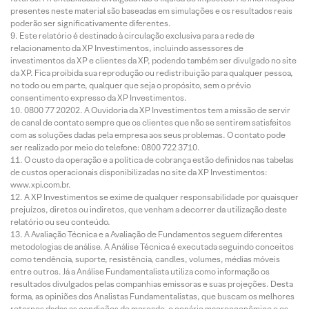
presentes neste material são baseadas em simulações e os resultados reais
poderão ser significativamente diferentes.
Este relatório é destinado à circulação exclusiva para a rede de
relacionamento da XP Investimentos, incluindo assessores de
investimentos da XP e clientes da XP, podendo também ser divulgado no site
da XP. Fica proibida sua reprodução ou redistribuição para qualquer pessoa,
no todo ou em parte, qualquer que seja o propósito, sem o prévio
consentimento expresso da XP Investimentos.
0800 77 20202. A Ouvidoria da XP Investimentos tem a missão de servir
de canal de contato sempre que os clientes que não se sentirem satisfeitos
com as soluções dadas pela empresa aos seus problemas. O contato pode
ser realizado por meio do telefone: 0800 722 3710.
O custo da operação e a política de cobrança estão definidos nas tabelas
de custos operacionais disponibilizadas no site da XP Investimentos:
www.xpi.com.br.
A XP Investimentos se exime de qualquer responsabilidade por quaisquer
prejuízos, diretos ou indiretos, que venham a decorrer da utilização deste
relatório ou seu conteúdo.
A Avaliação Técnica e a Avaliação de Fundamentos seguem diferentes
metodologias de análise. A Análise Técnica é executada seguindo conceitos
como tendência, suporte, resistência, candles, volumes, médias móveis
entre outros. Já a Análise Fundamentalista utiliza como informação os
resultados divulgados pelas companhias emissoras e suas projeções. Desta
forma, as opiniões dos Analistas Fundamentalistas, que buscam os melhores
retornos dadas as condições de mercado, o cenário macroeconômico e os