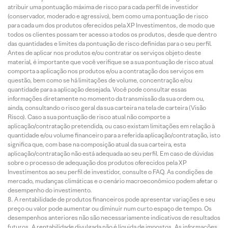
atribuir uma pontuação máxima de risco para cada perfil de investidor
(conservador, moderado e agressivo), bem como uma pontuação de risco
para cada um dos produtos oferecidos pela XP Investimentos, de modo que
todos os clientes possam ter acesso a todos os produtos, desde que dentro
das quantidades e limites da pontuação de risco definidas para o seu perfil.
Antes de aplicar nos produtos e/ou contratar os serviços objeto deste
material, é importante que você verifique se a sua pontuação de risco atual
comporta a aplicação nos produtos e/ou a contratação dos serviços em
questão, bem como se há limitações de volume, concentração e/ou
quantidade para a aplicação desejada. Você pode consultar essas
informações diretamente no momento da transmissão da sua ordem ou,
ainda, consultando o risco geral da sua carteira na tela de carteira (Visão
Risco). Caso a sua pontuação de risco atual não comporte a
aplicação/contratação pretendida, ou caso existam limitações em relação à
quantidade e/ou volume financeiro para a referida aplicação/contratação, isto
significa que, com base na composição atual da sua carteira, esta
aplicação/contratação não está adequada ao seu perfil. Em caso de dúvidas
sobre o processo de adequação dos produtos oferecidos pela XP
Investimentos ao seu perfil de investidor, consulte o FAQ. As condições de
mercado, mudanças climáticas e o cenário macroeconômico podem afetar o
desempenho do investimento.
A rentabilidade de produtos financeiros pode apresentar variações e seu
preço ou valor pode aumentar ou diminuir num curto espaço de tempo. Os
desempenhos anteriores não são necessariamente indicativos de resultados
futuros. A rentabilidade divulgada não é líquida de impostos. As informações