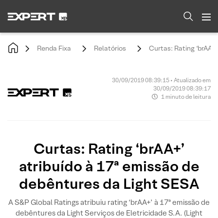
Renda Fixa
Relatórios
Curtas: Rating ‘brAA+
30/09/2019 08:39:15 • Atualizado em
30/09/2019 08:39:17
1 minuto de leitura
Curtas: Rating ‘brAA+’
atribuído à 17ª emissão de
debêntures da Light SESA
A S&P Global Ratings atribuiu rating ‘brAA+’ à 17ª emissão de
debêntures da Light Serviços de Eletricidade S.A. (Light