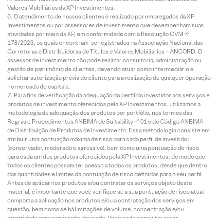
Valores Mobiliários da XP Investimentos.
O atendimento de nossos clientes é realizado por empregados da XP
Investimentos ou por assessores de investimento que desempenham suas
atividades por meio da XP, em conformidade com a Resolução CVM nº
178/2023, os quais encontram-se registrados na Associação Nacional das
Corretoras e Distribuidoras de Títulos e Valores Mobiliários – ANCORD. O
assessor de investimento não pode realizar consultoria, administração ou
gestão de patrimônio de clientes, devendo atuar como intermediário e
solicitar autorização prévia do cliente para a realização de qualquer operação
no mercado de capitais.
Para fins de verificação da adequação do perfil do investidor aos serviços e
produtos de investimento oferecidos pela XP Investimentos, utilizamos a
metodologia de adequação dos produtos por portfólio, nos termos das
Regras e Procedimentos ANBIMA de Suitability nº 01 e do Código ANBIMA
de Distribuição de Produtos de Investimento. Essa metodologia consiste em
atribuir uma pontuação máxima de risco para cada perfil de investidor
(conservador, moderado e agressivo), bem como uma pontuação de risco
para cada um dos produtos oferecidos pela XP Investimentos, de modo que
todos os clientes possam ter acesso a todos os produtos, desde que dentro
das quantidades e limites da pontuação de risco definidas para o seu perfil.
Antes de aplicar nos produtos e/ou contratar os serviços objeto deste
material, é importante que você verifique se a sua pontuação de risco atual
comporta a aplicação nos produtos e/ou a contratação dos serviços em
questão, bem como se há limitações de volume, concentração e/ou
quantidade para a aplicação desejada. Você pode consultar essas