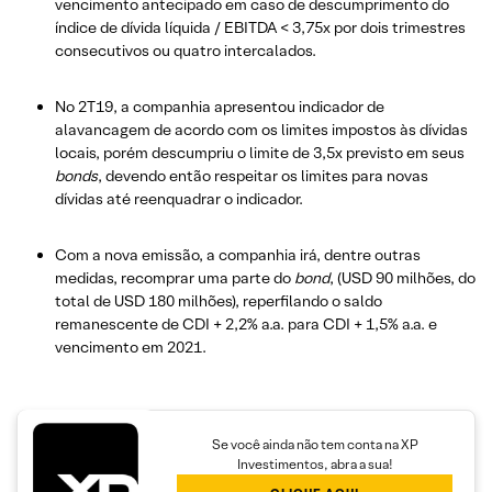
vencimento antecipado em caso de descumprimento do
índice de dívida líquida / EBITDA < 3,75x por dois trimestres
consecutivos ou quatro intercalados.
No 2T19, a companhia apresentou indicador de
alavancagem de acordo com os limites impostos às dívidas
locais, porém descumpriu o limite de 3,5x previsto em seus
bonds
, devendo então respeitar os limites para novas
dívidas até reenquadrar o indicador.
Com a nova emissão, a companhia irá, dentre outras
medidas, recomprar uma parte do
bond
, (USD 90 milhões, do
total de USD 180 milhões), reperfilando o saldo
remanescente de CDI + 2,2% a.a. para CDI + 1,5% a.a. e
vencimento em 2021.
Se você ainda não tem conta na XP
Investimentos, abra a sua!