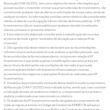
Resolução CVM 20/2021, tem como objetivo fornecer informações que
possam auxiliar o investidor a tomar sua própria decisão de investimento, não
constituindo qualquer tipo de oferta ou solicitação de compra e/ou venda de
qualquer produto. As informações contidas neste relatório são consideradas
válidas na data de sua divulgação e foram obtidas de fontes públicas. A XP
Investimentos não se responsabiliza por qualquer decisão tomada pelo
cliente com base no presente relatório.
Este relatório foi elaborado considerando a classificação de risco dos
produtos de modo a gerar resultados de alocação para cada perfil de
investidor.
O(s) signatário(s) deste relatório declara(m) que as recomendações
refletem única e exclusivamente suas análises e opiniões pessoais, que
foram produzidas de forma independente, inclusive em relação à XP
Investimentos e que estão sujeitas a modificações sem aviso prévio em
decorrência de alterações nas condições de mercado, e que sua(s)
remuneração(es) é(são) indiretamente influenciada por receitas
provenientes dos negócios e operações financeiras realizadas pela XP
Investimentos.
O analista responsável pelo conteúdo deste relatório e pelo cumprimento
da Resolução CVM nº 20/2021 está indicado acima, sendo que, caso constem
a indicação de mais um analista no relatório, o responsável será o primeiro
analista credenciado a ser mencionado no relatório.
Os analistas da XP Investimentos estão obrigados ao cumprimento de
todas as regras previstas no Código de Conduta da APIMEC Brasil para o
Analista de Valores Mobiliários e na Política de Conduta dos Analistas de