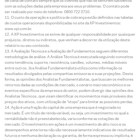
de canal de contato sempre que os clientes que não se sentirem satisfeitos
com as soluções dadas pela empresa aos seus problemas. O contato pode
ser realizado por meio do telefone: 0800 722 3710.
O custo da operação e a política de cobrança estão definidos nas tabelas
de custos operacionais disponibilizadas no site da XP Investimentos:
www.xpi.com.br.
A XP Investimentos se exime de qualquer responsabilidade por quaisquer
prejuízos, diretos ou indiretos, que venham a decorrer da utilização deste
relatório ou seu conteúdo.
A Avaliação Técnica e a Avaliação de Fundamentos seguem diferentes
metodologias de análise. A Análise Técnica é executada seguindo conceitos
como tendência, suporte, resistência, candles, volumes, médias móveis
entre outros. Já a Análise Fundamentalista utiliza como informação os
resultados divulgados pelas companhias emissoras e suas projeções. Desta
forma, as opiniões dos Analistas Fundamentalistas, que buscam os melhores
retornos dadas as condições de mercado, o cenário macroeconômico e os
eventos específicos da empresa e do setor, podem divergir das opiniões dos
Analistas Técnicos, que visam identificar os movimentos mais prováveis dos
preços dos ativos, com utilização de “stops” para limitar as possíveis perdas.
Ação é uma fração do capital de uma empresa que é negociada no
mercado. É um título de renda variável, ou seja, um investimento no qual a
rentabilidade não é preestabelecida, varia conforme as cotações de
mercado. O investimento em ações é um investimento de alto risco e os
desempenhos anteriores não são necessariamente indicativos de resultados
futuros e nenhuma declaração ou garantia, de forma expressa ou implícita, é