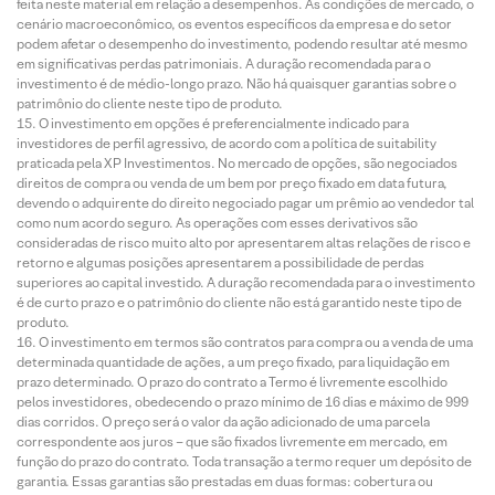
feita neste material em relação a desempenhos. As condições de mercado, o
cenário macroeconômico, os eventos específicos da empresa e do setor
podem afetar o desempenho do investimento, podendo resultar até mesmo
em significativas perdas patrimoniais. A duração recomendada para o
investimento é de médio-longo prazo. Não há quaisquer garantias sobre o
patrimônio do cliente neste tipo de produto.
O investimento em opções é preferencialmente indicado para
investidores de perfil agressivo, de acordo com a política de suitability
praticada pela XP Investimentos. No mercado de opções, são negociados
direitos de compra ou venda de um bem por preço fixado em data futura,
devendo o adquirente do direito negociado pagar um prêmio ao vendedor tal
como num acordo seguro. As operações com esses derivativos são
consideradas de risco muito alto por apresentarem altas relações de risco e
retorno e algumas posições apresentarem a possibilidade de perdas
superiores ao capital investido. A duração recomendada para o investimento
é de curto prazo e o patrimônio do cliente não está garantido neste tipo de
produto.
O investimento em termos são contratos para compra ou a venda de uma
determinada quantidade de ações, a um preço fixado, para liquidação em
prazo determinado. O prazo do contrato a Termo é livremente escolhido
pelos investidores, obedecendo o prazo mínimo de 16 dias e máximo de 999
dias corridos. O preço será o valor da ação adicionado de uma parcela
correspondente aos juros – que são fixados livremente em mercado, em
função do prazo do contrato. Toda transação a termo requer um depósito de
garantia. Essas garantias são prestadas em duas formas: cobertura ou