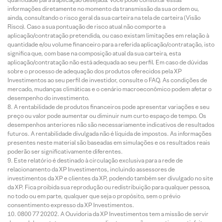
informações diretamente no momento da transmissão da sua ordem ou,
ainda, consultando o risco geral da sua carteira na tela de carteira (Visão
Risco). Caso a sua pontuação de risco atual não comporte a
aplicação/contratação pretendida, ou caso existam limitações em relação à
quantidade e/ou volume financeiro para a referida aplicação/contratação, isto
significa que, com base na composição atual da sua carteira, esta
aplicação/contratação não está adequada ao seu perfil. Em caso de dúvidas
sobre o processo de adequação dos produtos oferecidos pela XP
Investimentos ao seu perfil de investidor, consulte o FAQ. As condições de
mercado, mudanças climáticas e o cenário macroeconômico podem afetar o
desempenho do investimento.
A rentabilidade de produtos financeiros pode apresentar variações e seu
preço ou valor pode aumentar ou diminuir num curto espaço de tempo. Os
desempenhos anteriores não são necessariamente indicativos de resultados
futuros. A rentabilidade divulgada não é líquida de impostos. As informações
presentes neste material são baseadas em simulações e os resultados reais
poderão ser significativamente diferentes.
Este relatório é destinado à circulação exclusiva para a rede de
relacionamento da XP Investimentos, incluindo assessores de
investimentos da XP e clientes da XP, podendo também ser divulgado no site
da XP. Fica proibida sua reprodução ou redistribuição para qualquer pessoa,
no todo ou em parte, qualquer que seja o propósito, sem o prévio
consentimento expresso da XP Investimentos.
0800 77 20202. A Ouvidoria da XP Investimentos tem a missão de servir