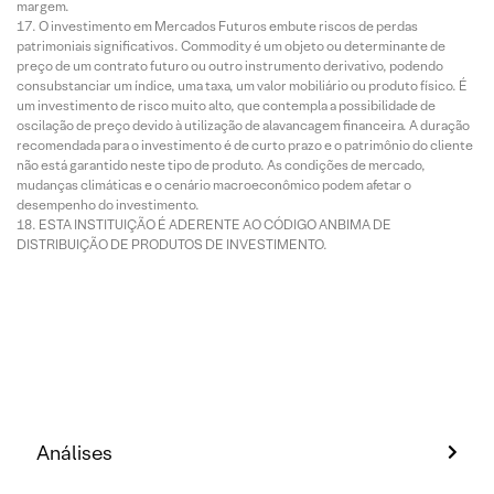
margem.
O investimento em Mercados Futuros embute riscos de perdas
patrimoniais significativos. Commodity é um objeto ou determinante de
preço de um contrato futuro ou outro instrumento derivativo, podendo
consubstanciar um índice, uma taxa, um valor mobiliário ou produto físico. É
um investimento de risco muito alto, que contempla a possibilidade de
oscilação de preço devido à utilização de alavancagem financeira. A duração
recomendada para o investimento é de curto prazo e o patrimônio do cliente
não está garantido neste tipo de produto. As condições de mercado,
mudanças climáticas e o cenário macroeconômico podem afetar o
desempenho do investimento.
ESTA INSTITUIÇÃO É ADERENTE AO CÓDIGO ANBIMA DE
DISTRIBUIÇÃO DE PRODUTOS DE INVESTIMENTO.
Análises