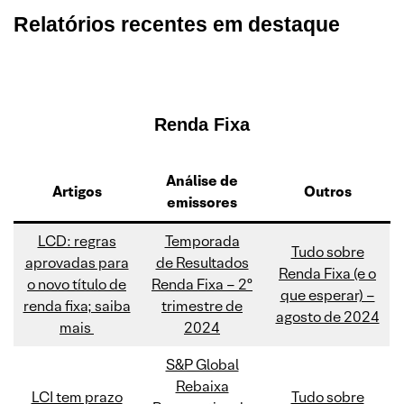
Relatórios recentes em destaque
Renda Fixa
Análise de
Artigos
Outros
emissores
LCD: regras
Temporada
Tudo sobre
aprovadas para
de Resultados
Renda Fixa (e o
o novo título de
Renda Fixa – 2º
que esperar) –
renda fixa; saiba
trimestre de
agosto de 2024
mais
2024
S&P Global
Rebaixa
LCI tem prazo
Tudo sobre