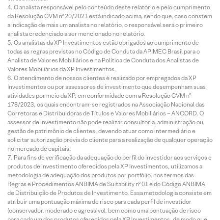
O analista responsável pelo conteúdo deste relatório e pelo cumprimento
da Resolução CVM nº 20/2021 está indicado acima, sendo que, caso constem
a indicação de mais um analista no relatório, o responsável será o primeiro
analista credenciado a ser mencionado no relatório.
Os analistas da XP Investimentos estão obrigados ao cumprimento de
todas as regras previstas no Código de Conduta da APIMEC Brasil para o
Analista de Valores Mobiliários e na Política de Conduta dos Analistas de
Valores Mobiliários da XP Investimentos.
O atendimento de nossos clientes é realizado por empregados da XP
Investimentos ou por assessores de investimento que desempenham suas
atividades por meio da XP, em conformidade com a Resolução CVM nº
178/2023, os quais encontram-se registrados na Associação Nacional das
Corretoras e Distribuidoras de Títulos e Valores Mobiliários – ANCORD. O
assessor de investimento não pode realizar consultoria, administração ou
gestão de patrimônio de clientes, devendo atuar como intermediário e
solicitar autorização prévia do cliente para a realização de qualquer operação
no mercado de capitais.
Para fins de verificação da adequação do perfil do investidor aos serviços e
produtos de investimento oferecidos pela XP Investimentos, utilizamos a
metodologia de adequação dos produtos por portfólio, nos termos das
Regras e Procedimentos ANBIMA de Suitability nº 01 e do Código ANBIMA
de Distribuição de Produtos de Investimento. Essa metodologia consiste em
atribuir uma pontuação máxima de risco para cada perfil de investidor
(conservador, moderado e agressivo), bem como uma pontuação de risco
para cada um dos produtos oferecidos pela XP Investimentos, de modo que