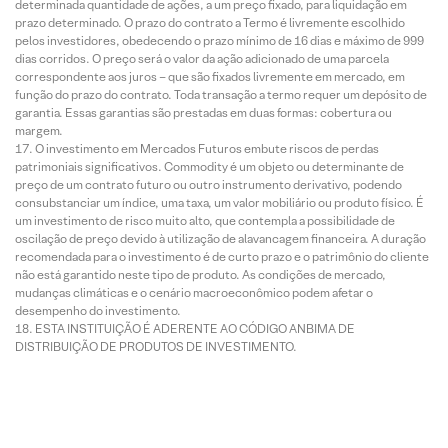
determinada quantidade de ações, a um preço fixado, para liquidação em
prazo determinado. O prazo do contrato a Termo é livremente escolhido
pelos investidores, obedecendo o prazo mínimo de 16 dias e máximo de 999
dias corridos. O preço será o valor da ação adicionado de uma parcela
correspondente aos juros – que são fixados livremente em mercado, em
função do prazo do contrato. Toda transação a termo requer um depósito de
garantia. Essas garantias são prestadas em duas formas: cobertura ou
margem.
O investimento em Mercados Futuros embute riscos de perdas
patrimoniais significativos. Commodity é um objeto ou determinante de
preço de um contrato futuro ou outro instrumento derivativo, podendo
consubstanciar um índice, uma taxa, um valor mobiliário ou produto físico. É
um investimento de risco muito alto, que contempla a possibilidade de
oscilação de preço devido à utilização de alavancagem financeira. A duração
recomendada para o investimento é de curto prazo e o patrimônio do cliente
não está garantido neste tipo de produto. As condições de mercado,
mudanças climáticas e o cenário macroeconômico podem afetar o
desempenho do investimento.
ESTA INSTITUIÇÃO É ADERENTE AO CÓDIGO ANBIMA DE
DISTRIBUIÇÃO DE PRODUTOS DE INVESTIMENTO.