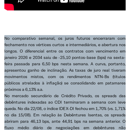
No comparativo semanal, os juros futuros encerraram com
fechamento nos vértices curtos e intermediários, e abertura nos
longos. O diferencial entre os contratos com vencimento em
janeiro 2026 e 2034 saiu de -25,10 pontos-base (bps) na sexta-
feira passada para 6,50 bps nesta semana. A curva, portanto,
apresentou ganho de inclinação. As taxas de juro real tiveram
movimentos mistos, com os rendimentos NTN-Bs (títulos
públicos atrelados à inflação) se consolidando em patamares
próximos a 6,13% a.a.
No mercado secundário de Crédito Privado, os spreads das
debêntures indexadas ao CDI terminaram a semana com leve
queda. No dia 22/08, o índice IDEX-DI fechou em 1,70% (vs. 1,71%
no dia 15/08). Em relação às Debêntures Isentas, os spreads
abriram para 46,13 bps, ante 44,91 bps na semana anterior. O
fluxo médio diário de negociações em debêntures não