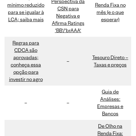
Perspectiva da
mínimo reduzido
Renda Fixa no
CSN para
para se igualar à
mês (e o que
Negativa e
LCA; saiba mais
esperar)
Afirma Ratings
‘BB’/‘brAAA’
Regras para
CDCA são
aprovadas;
Tesouro Direto –
–
conheça essa
Taxas e preços
opção para
investir no agro
Guia de
Análises:
–
–
Empresas e
Bancos
De Olho na
Renda Fixa: