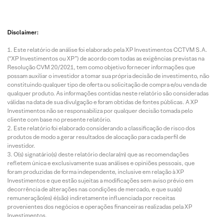
Disclaimer:
Este relatório de análise foi elaborado pela XP Investimentos CCTVM S.A.
(“XP Investimentos ou XP”) de acordo com todas as exigências previstas na
Resolução CVM 20/2021, tem como objetivo fornecer informações que
possam auxiliar o investidor a tomar sua própria decisão de investimento, não
constituindo qualquer tipo de oferta ou solicitação de compra e/ou venda de
qualquer produto. As informações contidas neste relatório são consideradas
válidas na data de sua divulgação e foram obtidas de fontes públicas. A XP
Investimentos não se responsabiliza por qualquer decisão tomada pelo
cliente com base no presente relatório.
Este relatório foi elaborado considerando a classificação de risco dos
produtos de modo a gerar resultados de alocação para cada perfil de
investidor.
O(s) signatário(s) deste relatório declara(m) que as recomendações
refletem única e exclusivamente suas análises e opiniões pessoais, que
foram produzidas de forma independente, inclusive em relação à XP
Investimentos e que estão sujeitas a modificações sem aviso prévio em
decorrência de alterações nas condições de mercado, e que sua(s)
remuneração(es) é(são) indiretamente influenciada por receitas
provenientes dos negócios e operações financeiras realizadas pela XP
Investimentos.