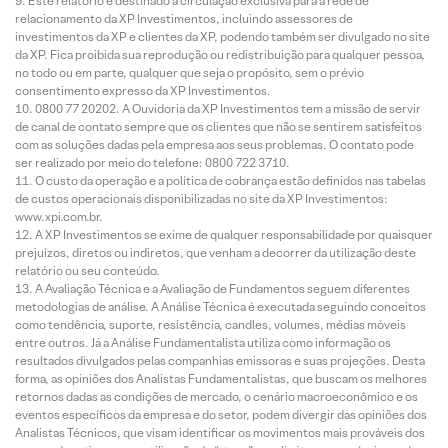
Este relatório é destinado à circulação exclusiva para a rede de
relacionamento da XP Investimentos, incluindo assessores de
investimentos da XP e clientes da XP, podendo também ser divulgado no site
da XP. Fica proibida sua reprodução ou redistribuição para qualquer pessoa,
no todo ou em parte, qualquer que seja o propósito, sem o prévio
consentimento expresso da XP Investimentos.
0800 77 20202. A Ouvidoria da XP Investimentos tem a missão de servir
de canal de contato sempre que os clientes que não se sentirem satisfeitos
com as soluções dadas pela empresa aos seus problemas. O contato pode
ser realizado por meio do telefone: 0800 722 3710.
O custo da operação e a política de cobrança estão definidos nas tabelas
de custos operacionais disponibilizadas no site da XP Investimentos:
www.xpi.com.br.
A XP Investimentos se exime de qualquer responsabilidade por quaisquer
prejuízos, diretos ou indiretos, que venham a decorrer da utilização deste
relatório ou seu conteúdo.
A Avaliação Técnica e a Avaliação de Fundamentos seguem diferentes
metodologias de análise. A Análise Técnica é executada seguindo conceitos
como tendência, suporte, resistência, candles, volumes, médias móveis
entre outros. Já a Análise Fundamentalista utiliza como informação os
resultados divulgados pelas companhias emissoras e suas projeções. Desta
forma, as opiniões dos Analistas Fundamentalistas, que buscam os melhores
retornos dadas as condições de mercado, o cenário macroeconômico e os
eventos específicos da empresa e do setor, podem divergir das opiniões dos
Analistas Técnicos, que visam identificar os movimentos mais prováveis dos