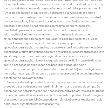
todos os clientes possam ter acesso a todos os produtos, desde que dentro
das quantidades e limites da pontuação de risco definidas para o seu perfil.
Antes de aplicar nos produtos e/ou contratar os serviços objeto deste
material, é importante que você verifique se a sua pontuação de risco atual
comporta a aplicação nos produtos e/ou a contratação dos serviços em
questão, bem como se há limitações de volume, concentração e/ou
quantidade para a aplicação desejada. Você pode consultar essas
informações diretamente no momento da transmissão da sua ordem ou,
ainda, consultando o risco geral da sua carteira na tela de carteira (Visão
Risco). Caso a sua pontuação de risco atual não comporte a
aplicação/contratação pretendida, ou caso existam limitações em relação à
quantidade e/ou volume financeiro para a referida aplicação/contratação, isto
significa que, com base na composição atual da sua carteira, esta
aplicação/contratação não está adequada ao seu perfil. Em caso de dúvidas
sobre o processo de adequação dos produtos oferecidos pela XP
Investimentos ao seu perfil de investidor, consulte o FAQ. As condições de
mercado, mudanças climáticas e o cenário macroeconômico podem afetar o
desempenho do investimento.
A rentabilidade de produtos financeiros pode apresentar variações e seu
preço ou valor pode aumentar ou diminuir num curto espaço de tempo. Os
desempenhos anteriores não são necessariamente indicativos de resultados
futuros. A rentabilidade divulgada não é líquida de impostos. As informações
presentes neste material são baseadas em simulações e os resultados reais
poderão ser significativamente diferentes.