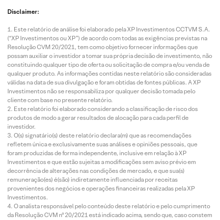
Disclaimer:
Este relatório de análise foi elaborado pela XP Investimentos CCTVM S.A.
(“XP Investimentos ou XP”) de acordo com todas as exigências previstas na
Resolução CVM 20/2021, tem como objetivo fornecer informações que
possam auxiliar o investidor a tomar sua própria decisão de investimento, não
constituindo qualquer tipo de oferta ou solicitação de compra e/ou venda de
qualquer produto. As informações contidas neste relatório são consideradas
válidas na data de sua divulgação e foram obtidas de fontes públicas. A XP
Investimentos não se responsabiliza por qualquer decisão tomada pelo
cliente com base no presente relatório.
Este relatório foi elaborado considerando a classificação de risco dos
produtos de modo a gerar resultados de alocação para cada perfil de
investidor.
O(s) signatário(s) deste relatório declara(m) que as recomendações
refletem única e exclusivamente suas análises e opiniões pessoais, que
foram produzidas de forma independente, inclusive em relação à XP
Investimentos e que estão sujeitas a modificações sem aviso prévio em
decorrência de alterações nas condições de mercado, e que sua(s)
remuneração(es) é(são) indiretamente influenciada por receitas
provenientes dos negócios e operações financeiras realizadas pela XP
Investimentos.
O analista responsável pelo conteúdo deste relatório e pelo cumprimento
da Resolução CVM nº 20/2021 está indicado acima, sendo que, caso constem