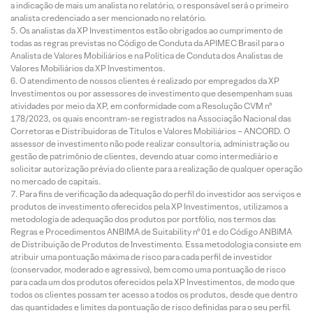
a indicação de mais um analista no relatório, o responsável será o primeiro
analista credenciado a ser mencionado no relatório.
Os analistas da XP Investimentos estão obrigados ao cumprimento de
todas as regras previstas no Código de Conduta da APIMEC Brasil para o
Analista de Valores Mobiliários e na Política de Conduta dos Analistas de
Valores Mobiliários da XP Investimentos.
O atendimento de nossos clientes é realizado por empregados da XP
Investimentos ou por assessores de investimento que desempenham suas
atividades por meio da XP, em conformidade com a Resolução CVM nº
178/2023, os quais encontram-se registrados na Associação Nacional das
Corretoras e Distribuidoras de Títulos e Valores Mobiliários – ANCORD. O
assessor de investimento não pode realizar consultoria, administração ou
gestão de patrimônio de clientes, devendo atuar como intermediário e
solicitar autorização prévia do cliente para a realização de qualquer operação
no mercado de capitais.
Para fins de verificação da adequação do perfil do investidor aos serviços e
produtos de investimento oferecidos pela XP Investimentos, utilizamos a
metodologia de adequação dos produtos por portfólio, nos termos das
Regras e Procedimentos ANBIMA de Suitability nº 01 e do Código ANBIMA
de Distribuição de Produtos de Investimento. Essa metodologia consiste em
atribuir uma pontuação máxima de risco para cada perfil de investidor
(conservador, moderado e agressivo), bem como uma pontuação de risco
para cada um dos produtos oferecidos pela XP Investimentos, de modo que
todos os clientes possam ter acesso a todos os produtos, desde que dentro
das quantidades e limites da pontuação de risco definidas para o seu perfil.