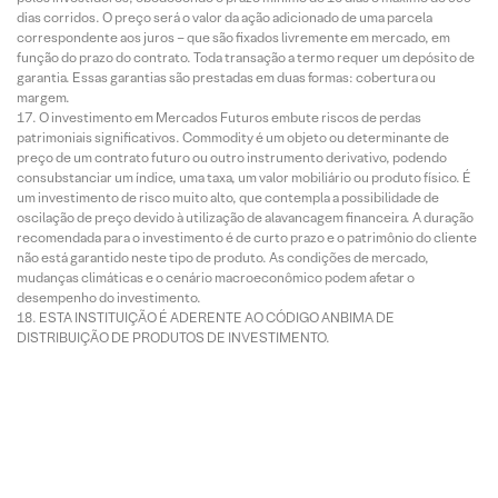
dias corridos. O preço será o valor da ação adicionado de uma parcela
correspondente aos juros – que são fixados livremente em mercado, em
função do prazo do contrato. Toda transação a termo requer um depósito de
garantia. Essas garantias são prestadas em duas formas: cobertura ou
margem.
O investimento em Mercados Futuros embute riscos de perdas
patrimoniais significativos. Commodity é um objeto ou determinante de
preço de um contrato futuro ou outro instrumento derivativo, podendo
consubstanciar um índice, uma taxa, um valor mobiliário ou produto físico. É
um investimento de risco muito alto, que contempla a possibilidade de
oscilação de preço devido à utilização de alavancagem financeira. A duração
recomendada para o investimento é de curto prazo e o patrimônio do cliente
não está garantido neste tipo de produto. As condições de mercado,
mudanças climáticas e o cenário macroeconômico podem afetar o
desempenho do investimento.
ESTA INSTITUIÇÃO É ADERENTE AO CÓDIGO ANBIMA DE
DISTRIBUIÇÃO DE PRODUTOS DE INVESTIMENTO.