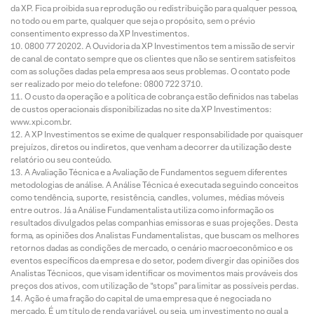
da XP. Fica proibida sua reprodução ou redistribuição para qualquer pessoa,
no todo ou em parte, qualquer que seja o propósito, sem o prévio
consentimento expresso da XP Investimentos.
0800 77 20202. A Ouvidoria da XP Investimentos tem a missão de servir
de canal de contato sempre que os clientes que não se sentirem satisfeitos
com as soluções dadas pela empresa aos seus problemas. O contato pode
ser realizado por meio do telefone: 0800 722 3710.
O custo da operação e a política de cobrança estão definidos nas tabelas
de custos operacionais disponibilizadas no site da XP Investimentos:
www.xpi.com.br.
A XP Investimentos se exime de qualquer responsabilidade por quaisquer
prejuízos, diretos ou indiretos, que venham a decorrer da utilização deste
relatório ou seu conteúdo.
A Avaliação Técnica e a Avaliação de Fundamentos seguem diferentes
metodologias de análise. A Análise Técnica é executada seguindo conceitos
como tendência, suporte, resistência, candles, volumes, médias móveis
entre outros. Já a Análise Fundamentalista utiliza como informação os
resultados divulgados pelas companhias emissoras e suas projeções. Desta
forma, as opiniões dos Analistas Fundamentalistas, que buscam os melhores
retornos dadas as condições de mercado, o cenário macroeconômico e os
eventos específicos da empresa e do setor, podem divergir das opiniões dos
Analistas Técnicos, que visam identificar os movimentos mais prováveis dos
preços dos ativos, com utilização de “stops” para limitar as possíveis perdas.
Ação é uma fração do capital de uma empresa que é negociada no
mercado. É um título de renda variável, ou seja, um investimento no qual a