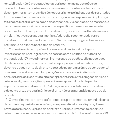
rentabilidade não é preestabelecida, varia conforme as cotações de
mercado. O investimento em ações é um investimento de alto risco e os
desempenhos anteriores não são necessariamente indicativos de resultados
futuros e nenhuma declaração ou garantia, de forma expressa ou implícita, é
feita neste material em relação a desempenhos. As condições de mercado, o
cenário macroeconômico, os eventos específicos da empresa e do setor
podem afetar o desempenho do investimento, podendo resultar até mesmo
em significativas perdas patrimoniais. A duração recomendada para o
investimento é de médio-longo prazo. Não há quaisquer garantias sobre o
patrimônio do cliente neste tipo de produto.
O investimento em opções é preferencialmente indicado para
investidores de perfil agressivo, de acordo com a política de suitability
praticada pela XP Investimentos. No mercado de opções, são negociados
direitos de compra ou venda de um bem por preço fixado em data futura,
devendo o adquirente do direito negociado pagar um prêmio ao vendedor tal
como num acordo seguro. As operações com esses derivativos são
consideradas de risco muito alto por apresentarem altas relações de risco e
retorno e algumas posições apresentarem a possibilidade de perdas
superiores ao capital investido. A duração recomendada para o investimento
é de curto prazo e o patrimônio do cliente não está garantido neste tipo de
produto.
O investimento em termos são contratos para compra ou a venda de uma
determinada quantidade de ações, a um preço fixado, para liquidação em
prazo determinado. O prazo do contrato a Termo é livremente escolhido
pelos investidores, obedecendo o prazo mínimo de 16 dias e máximo de 999