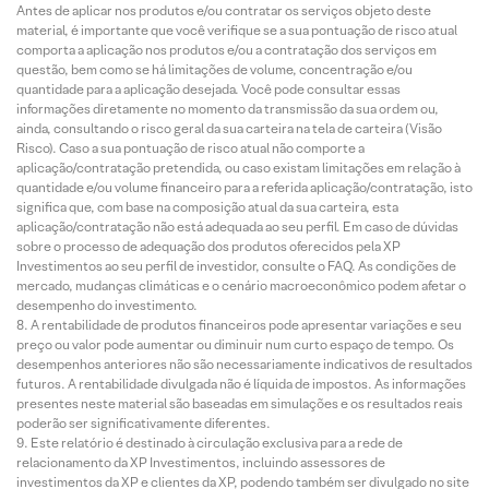
Antes de aplicar nos produtos e/ou contratar os serviços objeto deste
material, é importante que você verifique se a sua pontuação de risco atual
comporta a aplicação nos produtos e/ou a contratação dos serviços em
questão, bem como se há limitações de volume, concentração e/ou
quantidade para a aplicação desejada. Você pode consultar essas
informações diretamente no momento da transmissão da sua ordem ou,
ainda, consultando o risco geral da sua carteira na tela de carteira (Visão
Risco). Caso a sua pontuação de risco atual não comporte a
aplicação/contratação pretendida, ou caso existam limitações em relação à
quantidade e/ou volume financeiro para a referida aplicação/contratação, isto
significa que, com base na composição atual da sua carteira, esta
aplicação/contratação não está adequada ao seu perfil. Em caso de dúvidas
sobre o processo de adequação dos produtos oferecidos pela XP
Investimentos ao seu perfil de investidor, consulte o FAQ. As condições de
mercado, mudanças climáticas e o cenário macroeconômico podem afetar o
desempenho do investimento.
A rentabilidade de produtos financeiros pode apresentar variações e seu
preço ou valor pode aumentar ou diminuir num curto espaço de tempo. Os
desempenhos anteriores não são necessariamente indicativos de resultados
futuros. A rentabilidade divulgada não é líquida de impostos. As informações
presentes neste material são baseadas em simulações e os resultados reais
poderão ser significativamente diferentes.
Este relatório é destinado à circulação exclusiva para a rede de
relacionamento da XP Investimentos, incluindo assessores de
investimentos da XP e clientes da XP, podendo também ser divulgado no site