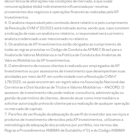
decorrência de alterações nas condições de mercado, e que sua(s)
remuneração(es) é(são) indiretamente influenciada por receitas
provenientes dos negócios e operações financeiras realizadas pela XP
Investimentos.
O analista responsável pelo conteúdo deste relatório e pelo cumprimento
da Resolução CVM nº 20/2021 está indicado acima, sendo que, caso constem
a indicação de mais um analista no relatório, o responsável será o primeiro
analista credenciado a ser mencionado no relatório.
Os analistas da XP Investimentos estão obrigados ao cumprimento de
todas as regras previstas no Código de Conduta da APIMEC Brasil para o
Analista de Valores Mobiliários e na Política de Conduta dos Analistas de
Valores Mobiliários da XP Investimentos.
O atendimento de nossos clientes é realizado por empregados da XP
Investimentos ou por assessores de investimento que desempenham suas
atividades por meio da XP, em conformidade com a Resolução CVM nº
178/2023, os quais encontram-se registrados na Associação Nacional das
Corretoras e Distribuidoras de Títulos e Valores Mobiliários – ANCORD. O
assessor de investimento não pode realizar consultoria, administração ou
gestão de patrimônio de clientes, devendo atuar como intermediário e
solicitar autorização prévia do cliente para a realização de qualquer operação
no mercado de capitais.
Para fins de verificação da adequação do perfil do investidor aos serviços e
produtos de investimento oferecidos pela XP Investimentos, utilizamos a
metodologia de adequação dos produtos por portfólio, nos termos das
Regras e Procedimentos ANBIMA de Suitability nº 01 e do Código ANBIMA