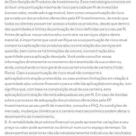
de Distribuição de Produtos de Investimento. Essa metodologia consiste em
atribuir uma pontuação máxima de risco para cada perfil de investidor
(conservador, moderado e agressivo), bem como uma pontuação de risco
para cada um dos produtos oferecidos pela XP Investimentos, de modo que
todos os clientes possam ter acesso a todos os produtos, desde que dentro
das quantidades e limites da pontuação de risco definidas para o seu perfil.
Antes de aplicar nos produtos e/ou contratar os serviços objeto deste
material, é importante que você verifique se a sua pontuação de risco atual
comporta a aplicação nos produtos e/ou a contratação dos serviços em
questão, bem como se há limitações de volume, concentração e/ou
quantidade para a aplicação desejada. Você pode consultar essas
informações diretamente no momento da transmissão da sua ordem ou,
ainda, consultando o risco geral da sua carteira na tela de carteira (Visão
Risco). Caso a sua pontuação de risco atual não comporte a
aplicação/contratação pretendida, ou caso existam limitações em relação à
quantidade e/ou volume financeiro para a referida aplicação/contratação, isto
significa que, com base na composição atual da sua carteira, esta
aplicação/contratação não está adequada ao seu perfil. Em caso de dúvidas
sobre o processo de adequação dos produtos oferecidos pela XP
Investimentos ao seu perfil de investidor, consulte o FAQ. As condições de
mercado, mudanças climáticas e o cenário macroeconômico podem afetar o
desempenho do investimento.
A rentabilidade de produtos financeiros pode apresentar variações e seu
preço ou valor pode aumentar ou diminuir num curto espaço de tempo. Os
desempenhos anteriores não são necessariamente indicativos de resultados