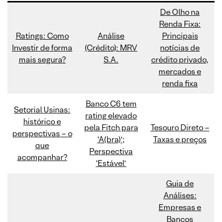
De Olho na
Renda Fixa:
Ratings: Como
Análise
Principais
Investir de forma
(Crédito): MRV
notícias de
mais segura?
S.A.
crédito privado,
mercados e
renda fixa
Banco C6 tem
Setorial Usinas:
rating elevado
histórico e
pela Fitch para
Tesouro Direto –
perspectivas – o
‘A(bra)’;
Taxas e preços
que
Perspectiva
acompanhar?
‘Estável’
Guia de
Análises:
Empresas e
Bancos