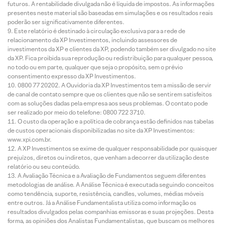
futuros. A rentabilidade divulgada não é líquida de impostos. As informações
presentes neste material são baseadas em simulações e os resultados reais
poderão ser significativamente diferentes.
Este relatório é destinado à circulação exclusiva para a rede de
relacionamento da XP Investimentos, incluindo assessores de
investimentos da XP e clientes da XP, podendo também ser divulgado no site
da XP. Fica proibida sua reprodução ou redistribuição para qualquer pessoa,
no todo ou em parte, qualquer que seja o propósito, sem o prévio
consentimento expresso da XP Investimentos.
0800 77 20202. A Ouvidoria da XP Investimentos tem a missão de servir
de canal de contato sempre que os clientes que não se sentirem satisfeitos
com as soluções dadas pela empresa aos seus problemas. O contato pode
ser realizado por meio do telefone: 0800 722 3710.
O custo da operação e a política de cobrança estão definidos nas tabelas
de custos operacionais disponibilizadas no site da XP Investimentos:
www.xpi.com.br.
A XP Investimentos se exime de qualquer responsabilidade por quaisquer
prejuízos, diretos ou indiretos, que venham a decorrer da utilização deste
relatório ou seu conteúdo.
A Avaliação Técnica e a Avaliação de Fundamentos seguem diferentes
metodologias de análise. A Análise Técnica é executada seguindo conceitos
como tendência, suporte, resistência, candles, volumes, médias móveis
entre outros. Já a Análise Fundamentalista utiliza como informação os
resultados divulgados pelas companhias emissoras e suas projeções. Desta
forma, as opiniões dos Analistas Fundamentalistas, que buscam os melhores