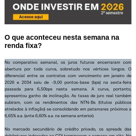
O que aconteceu nesta semana na
renda fixa?
No comparativo semanal, os juros futuros encerraram com
abertura por toda curva, sobretudo nos vértices longos. O
diferencial entre os contratos com vencimento em janeiro de
2026 e 2034 saiu de -9,00 pontos-base (bps) na sexta-feira
passada para 6,50bps nesta semana. A curva, portanto,
apresentou ganho de inclinação. As taxas de juro real também
subiram, com os rendimentos das NTN-Bs (títulos públicos
atrelados à inflação) se consolidando em patamares próximos a
6,65% a.a. (ante 6,60% a.a. na semana anterior).
No mercado secundário de crédito privado, os spreads das
debêntures indexadas ao CDI terminaram a semana em alta. No