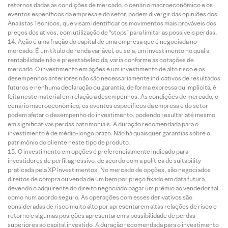
retornos dadas as condições de mercado, o cenário macroeconômico e os
eventos específicos da empresa e do setor, podem divergir das opiniões dos
Analistas Técnicos, que visam identificar os movimentos mais prováveis dos
preços dos ativos, com utilização de “stops” para limitar as possíveis perdas.
Ação é uma fração do capital de uma empresa que é negociada no
mercado. É um título de renda variável, ou seja, um investimento no qual a
rentabilidade não é preestabelecida, varia conforme as cotações de
mercado. O investimento em ações é um investimento de alto risco e os
desempenhos anteriores não são necessariamente indicativos de resultados
futuros e nenhuma declaração ou garantia, de forma expressa ou implícita, é
feita neste material em relação a desempenhos. As condições de mercado, o
cenário macroeconômico, os eventos específicos da empresa e do setor
podem afetar o desempenho do investimento, podendo resultar até mesmo
em significativas perdas patrimoniais. A duração recomendada para o
investimento é de médio-longo prazo. Não há quaisquer garantias sobre o
patrimônio do cliente neste tipo de produto.
O investimento em opções é preferencialmente indicado para
investidores de perfil agressivo, de acordo com a política de suitability
praticada pela XP Investimentos. No mercado de opções, são negociados
direitos de compra ou venda de um bem por preço fixado em data futura,
devendo o adquirente do direito negociado pagar um prêmio ao vendedor tal
como num acordo seguro. As operações com esses derivativos são
consideradas de risco muito alto por apresentarem altas relações de risco e
retorno e algumas posições apresentarem a possibilidade de perdas
superiores ao capital investido. A duração recomendada para o investimento