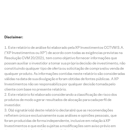
Disclaimer:
Este relatório de análise foi elaborado pela XP Investimentos CCTVM S.A.
(“XP Investimentos ou XP”) de acordo com todas as exigências previstas na
Resolução CVM 20/2021, tem como objetivo fornecer informações que
possam auxiliar o investidor a tomar sua própria decisão de investimento, não
constituindo qualquer tipo de oferta ou solicitação de compra e/ou venda de
qualquer produto. As informações contidas neste relatório são consideradas
válidas na data de sua divulgação e foram obtidas de fontes públicas. A XP
Investimentos não se responsabiliza por qualquer decisão tomada pelo
cliente com base no presente relatório.
Este relatório foi elaborado considerando a classificação de risco dos
produtos de modo a gerar resultados de alocação para cada perfil de
investidor.
O(s) signatário(s) deste relatório declara(m) que as recomendações
refletem única e exclusivamente suas análises e opiniões pessoais, que
foram produzidas de forma independente, inclusive em relação à XP
Investimentos e que estão sujeitas a modificações sem aviso prévio em