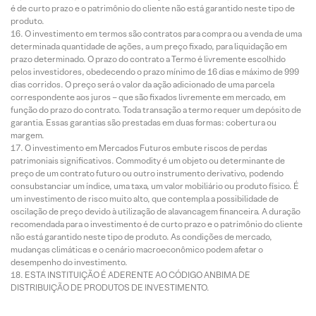
é de curto prazo e o patrimônio do cliente não está garantido neste tipo de
produto.
O investimento em termos são contratos para compra ou a venda de uma
determinada quantidade de ações, a um preço fixado, para liquidação em
prazo determinado. O prazo do contrato a Termo é livremente escolhido
pelos investidores, obedecendo o prazo mínimo de 16 dias e máximo de 999
dias corridos. O preço será o valor da ação adicionado de uma parcela
correspondente aos juros – que são fixados livremente em mercado, em
função do prazo do contrato. Toda transação a termo requer um depósito de
garantia. Essas garantias são prestadas em duas formas: cobertura ou
margem.
O investimento em Mercados Futuros embute riscos de perdas
patrimoniais significativos. Commodity é um objeto ou determinante de
preço de um contrato futuro ou outro instrumento derivativo, podendo
consubstanciar um índice, uma taxa, um valor mobiliário ou produto físico. É
um investimento de risco muito alto, que contempla a possibilidade de
oscilação de preço devido à utilização de alavancagem financeira. A duração
recomendada para o investimento é de curto prazo e o patrimônio do cliente
não está garantido neste tipo de produto. As condições de mercado,
mudanças climáticas e o cenário macroeconômico podem afetar o
desempenho do investimento.
ESTA INSTITUIÇÃO É ADERENTE AO CÓDIGO ANBIMA DE
DISTRIBUIÇÃO DE PRODUTOS DE INVESTIMENTO.