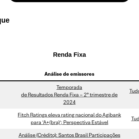
que
Renda Fixa
Análise de emissores
Temporada
Tudo
de Resultados Renda Fixa – 2º trimestre de
2024
Fitch Ratings eleva rating nacional do Agibank
Tud
para ‘A+(bra)’; Perspectiva Estável
Análise (Crédito): Santos Brasil Participações