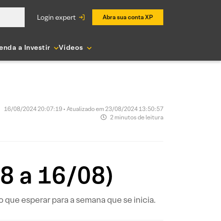
login expert
Abra sua conta XP
enda a Investir
Vídeos
16/08/2024 20:07:19 • Atualizado em 23/08/2024 13:50:57
2 minutos de leitura
8 a 16/08)
que esperar para a semana que se inicia.