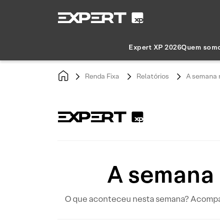
Expert XP 2026
Quem som
Renda Fixa
Relatórios
A semana n
A semana 
O que aconteceu nesta semana? Acompanhe