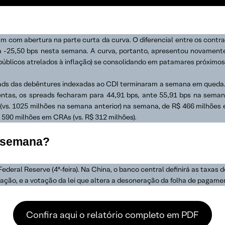
m com abertura na parte curta da curva. O diferencial entre os cont
a -25,50 bps nesta semana. A curva, portanto, apresentou novamente 
úblicos atrelados à inflação) se consolidando em patamares próximos 
ads das debêntures indexadas ao CDI terminaram a semana em queda. N
entas, os spreads fecharam para 44,91 bps, ante 55,91 bps na semana
(vs. 1025 milhões na semana anterior) na semana, de R$ 466 milhões 
 590 milhões em CRAs (vs. R$ 312 milhões).
a semana?
deral Reserve (4ª-feira). Na China, o banco central definirá as taxas de
ação, e a votação da lei que altera a desoneração da folha de pagame
Confira aqui o relatório completo em PDF