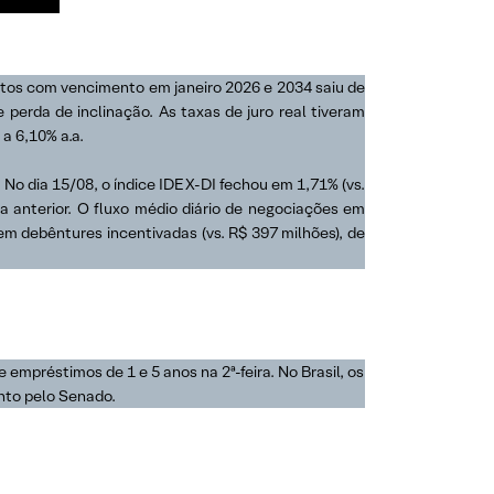
ratos com vencimento em janeiro 2026 e 2034 saiu de
perda de inclinação. As taxas de juro real tiveram
a 6,10% a.a.
o dia 15/08, o índice IDEX-DI fechou em 1,71% (vs.
 anterior. O fluxo médio diário de negociações em
em debêntures incentivadas (vs. R$ 397 milhões), de
 empréstimos de 1 e 5 anos na 2ª-feira. No Brasil, os
nto pelo Senado.