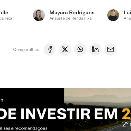
olle
Mayara Rodrigues
Lui
a Fixa
Analista de Renda Fixa
Ana
Compartilhar: