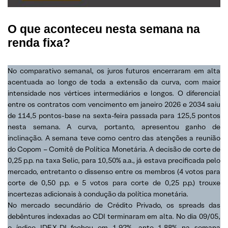
O que aconteceu nesta semana na
renda fixa?
No comparativo semanal, os juros futuros encerraram em alta
acentuada ao longo de toda a extensão da curva, com maior
intensidade nos vértices intermediários e longos. O diferencial
entre os contratos com vencimento em janeiro 2026 e 2034 saiu
de 114,5 pontos-base na sexta-feira passada para 125,5 pontos
nesta semana. A curva, portanto, apresentou ganho de
inclinação. A semana teve como centro das atenções a reunião
do Copom – Comitê de Política Monetária. A decisão de corte de
0,25 p.p. na taxa Selic, para 10,50% a.a., já estava precificada pelo
mercado, entretanto o dissenso entre os membros (4 votos para
corte de 0,50 p.p. e 5 votos para corte de 0,25 p.p.) trouxe
incertezas adicionais à condução da política monetária.
No mercado secundário de Crédito Privado, os spreads das
debêntures indexadas ao CDI terminaram em alta. No dia 09/05,
o índice IDEX-DI fechou em 1,92%, ante 1,88% na semana