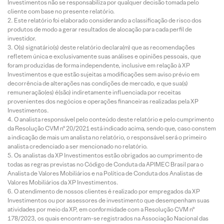
Investimentos não se responsabiliza por qualquer decisão tomada pelo
cliente com base no presente relatório.
Este relatório foi elaborado considerando a classificação de risco dos
produtos de modo a gerar resultados de alocação para cada perfil de
investidor.
O(s) signatário(s) deste relatório declara(m) que as recomendações
refletem única e exclusivamente suas análises e opiniões pessoais, que
foram produzidas de forma independente, inclusive em relação à XP
Investimentos e que estão sujeitas a modificações sem aviso prévio em
decorrência de alterações nas condições de mercado, e que sua(s)
remuneração(es) é(são) indiretamente influenciada por receitas
provenientes dos negócios e operações financeiras realizadas pela XP
Investimentos.
O analista responsável pelo conteúdo deste relatório e pelo cumprimento
da Resolução CVM nº 20/2021 está indicado acima, sendo que, caso constem
a indicação de mais um analista no relatório, o responsável será o primeiro
analista credenciado a ser mencionado no relatório.
Os analistas da XP Investimentos estão obrigados ao cumprimento de
todas as regras previstas no Código de Conduta da APIMEC Brasil para o
Analista de Valores Mobiliários e na Política de Conduta dos Analistas de
Valores Mobiliários da XP Investimentos.
O atendimento de nossos clientes é realizado por empregados da XP
Investimentos ou por assessores de investimento que desempenham suas
atividades por meio da XP, em conformidade com a Resolução CVM nº
178/2023, os quais encontram-se registrados na Associação Nacional das