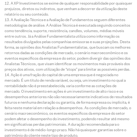
A XP Investimentos se exime de qualquer responsabilidade por quaisquer
prejuízos, diretos ou indiretos, que venham a decorrer da utilização deste
relatório ou seu conteúdo.
A Avaliação Técnica e a Avaliação de Fundamentos seguem diferentes
metodologias de análise. A Análise Técnica é executada seguindo conceitos
como tendência, suporte, resistência, candles, volumes, médias móveis
entre outros. Já a Análise Fundamentalista utiliza como informação os
resultados divulgados pelas companhias emissoras e suas projeções. Desta
forma, as opiniões dos Analistas Fundamentalistas, que buscam os melhores
retornos dadas as condições de mercado, o cenário macroeconômico e os
eventos específicos da empresa e do setor, podem divergir das opiniões dos
Analistas Técnicos, que visam identificar os movimentos mais prováveis dos
preços dos ativos, com utilização de “stops” para limitar as possíveis perdas.
Ação é uma fração do capital de uma empresa que é negociada no
mercado. É um título de renda variável, ou seja, um investimento no qual a
rentabilidade não é preestabelecida, varia conforme as cotações de
mercado. O investimento em ações é um investimento de alto risco e os
desempenhos anteriores não são necessariamente indicativos de resultados
futuros e nenhuma declaração ou garantia, de forma expressa ou implícita, é
feita neste material em relação a desempenhos. As condições de mercado, o
cenário macroeconômico, os eventos específicos da empresa e do setor
podem afetar o desempenho do investimento, podendo resultar até mesmo
em significativas perdas patrimoniais. A duração recomendada para o
investimento é de médio-longo prazo. Não há quaisquer garantias sobre o
patrimônio do cliente neste tipo de produto.