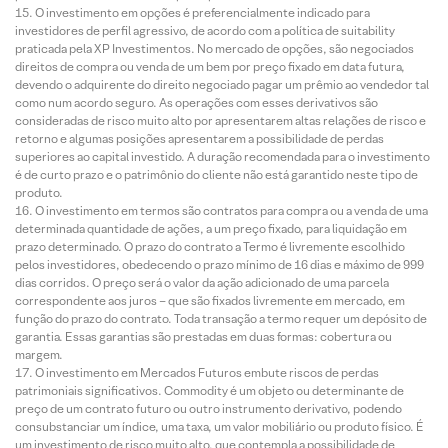
O investimento em opções é preferencialmente indicado para
investidores de perfil agressivo, de acordo com a política de suitability
praticada pela XP Investimentos. No mercado de opções, são negociados
direitos de compra ou venda de um bem por preço fixado em data futura,
devendo o adquirente do direito negociado pagar um prêmio ao vendedor tal
como num acordo seguro. As operações com esses derivativos são
consideradas de risco muito alto por apresentarem altas relações de risco e
retorno e algumas posições apresentarem a possibilidade de perdas
superiores ao capital investido. A duração recomendada para o investimento
é de curto prazo e o patrimônio do cliente não está garantido neste tipo de
produto.
O investimento em termos são contratos para compra ou a venda de uma
determinada quantidade de ações, a um preço fixado, para liquidação em
prazo determinado. O prazo do contrato a Termo é livremente escolhido
pelos investidores, obedecendo o prazo mínimo de 16 dias e máximo de 999
dias corridos. O preço será o valor da ação adicionado de uma parcela
correspondente aos juros – que são fixados livremente em mercado, em
função do prazo do contrato. Toda transação a termo requer um depósito de
garantia. Essas garantias são prestadas em duas formas: cobertura ou
margem.
O investimento em Mercados Futuros embute riscos de perdas
patrimoniais significativos. Commodity é um objeto ou determinante de
preço de um contrato futuro ou outro instrumento derivativo, podendo
consubstanciar um índice, uma taxa, um valor mobiliário ou produto físico. É
um investimento de risco muito alto, que contempla a possibilidade de