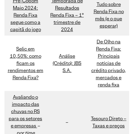
Pré
-Copom
Temporada de
Tudo sobre
Maio 2024:
Resultados
Renda Fixa no
Renda Fixa
Renda Fixa – 1º
mês (e o que
segue como a
trimestre de
esperar)
capitã do jogo
2024
De Olho na
Selic em
Renda Fixa:
10,50%: como
Análise
Principais
ficam os
(Crédito): JBS
notícias de
rendimentos em
S.A.
crédito privado,
Renda Fixa?
mercados e
renda fixa
Avaliando o
impacto das
chuvas no RS
para os setores
Tesouro Direto –
–
e empresas
–
Taxas e preços
por time