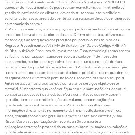
Corretoras e Distribuidoras de Títulos e Valores Mobiliários – ANCORD. O
assessor de investimento não pode realizar consultoria, administração ou
gestão de patrimônio de clientes, devendo atuar como intermediário e
solicitar autorização prévia do cliente para a realização de qualquer operação
no mercado de capitais.
Para fins de verificação da adequação do perfil do investidor aos serviços e
produtos de investimento oferecidos pela XP Investimentos, utilizamos a
metodologia de adequação dos produtos por portfólio, nos termos das
Regras e Procedimentos ANBIMA de Suitability nº 01 e do Código ANBIMA
de Distribuição de Produtos de Investimento. Essa metodologia consiste em
atribuir uma pontuação máxima de risco para cada perfil de investidor
(conservador, moderado e agressivo), bem como uma pontuação de risco
para cada um dos produtos oferecidos pela XP Investimentos, de modo que
todos os clientes possam ter acesso a todos os produtos, desde que dentro
das quantidades e limites da pontuação de risco definidas para o seu perfil.
Antes de aplicar nos produtos e/ou contratar os serviços objeto deste
material, é importante que você verifique se a sua pontuação de risco atual
comporta a aplicação nos produtos e/ou a contratação dos serviços em
questão, bem como se há limitações de volume, concentração e/ou
quantidade para a aplicação desejada. Você pode consultar essas
informações diretamente no momento da transmissão da sua ordem ou,
ainda, consultando o risco geral da sua carteira na tela de carteira (Visão
Risco). Caso a sua pontuação de risco atual não comporte a
aplicação/contratação pretendida, ou caso existam limitações em relação à
quantidade e/ou volume financeiro para a referida aplicação/contratação, isto