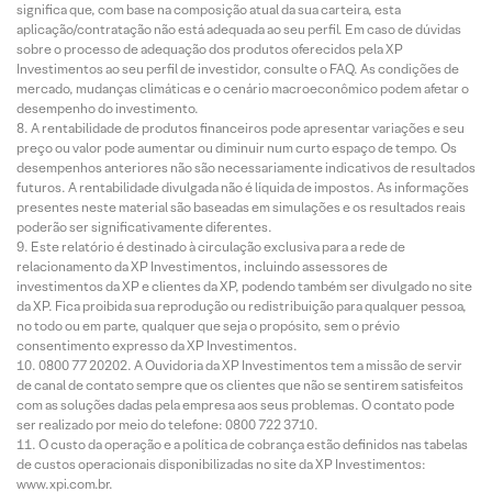
significa que, com base na composição atual da sua carteira, esta
aplicação/contratação não está adequada ao seu perfil. Em caso de dúvidas
sobre o processo de adequação dos produtos oferecidos pela XP
Investimentos ao seu perfil de investidor, consulte o FAQ. As condições de
mercado, mudanças climáticas e o cenário macroeconômico podem afetar o
desempenho do investimento.
A rentabilidade de produtos financeiros pode apresentar variações e seu
preço ou valor pode aumentar ou diminuir num curto espaço de tempo. Os
desempenhos anteriores não são necessariamente indicativos de resultados
futuros. A rentabilidade divulgada não é líquida de impostos. As informações
presentes neste material são baseadas em simulações e os resultados reais
poderão ser significativamente diferentes.
Este relatório é destinado à circulação exclusiva para a rede de
relacionamento da XP Investimentos, incluindo assessores de
investimentos da XP e clientes da XP, podendo também ser divulgado no site
da XP. Fica proibida sua reprodução ou redistribuição para qualquer pessoa,
no todo ou em parte, qualquer que seja o propósito, sem o prévio
consentimento expresso da XP Investimentos.
0800 77 20202. A Ouvidoria da XP Investimentos tem a missão de servir
de canal de contato sempre que os clientes que não se sentirem satisfeitos
com as soluções dadas pela empresa aos seus problemas. O contato pode
ser realizado por meio do telefone: 0800 722 3710.
O custo da operação e a política de cobrança estão definidos nas tabelas
de custos operacionais disponibilizadas no site da XP Investimentos:
www.xpi.com.br.