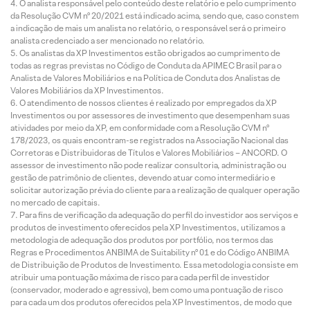
O analista responsável pelo conteúdo deste relatório e pelo cumprimento
da Resolução CVM nº 20/2021 está indicado acima, sendo que, caso constem
a indicação de mais um analista no relatório, o responsável será o primeiro
analista credenciado a ser mencionado no relatório.
Os analistas da XP Investimentos estão obrigados ao cumprimento de
todas as regras previstas no Código de Conduta da APIMEC Brasil para o
Analista de Valores Mobiliários e na Política de Conduta dos Analistas de
Valores Mobiliários da XP Investimentos.
O atendimento de nossos clientes é realizado por empregados da XP
Investimentos ou por assessores de investimento que desempenham suas
atividades por meio da XP, em conformidade com a Resolução CVM nº
178/2023, os quais encontram-se registrados na Associação Nacional das
Corretoras e Distribuidoras de Títulos e Valores Mobiliários – ANCORD. O
assessor de investimento não pode realizar consultoria, administração ou
gestão de patrimônio de clientes, devendo atuar como intermediário e
solicitar autorização prévia do cliente para a realização de qualquer operação
no mercado de capitais.
Para fins de verificação da adequação do perfil do investidor aos serviços e
produtos de investimento oferecidos pela XP Investimentos, utilizamos a
metodologia de adequação dos produtos por portfólio, nos termos das
Regras e Procedimentos ANBIMA de Suitability nº 01 e do Código ANBIMA
de Distribuição de Produtos de Investimento. Essa metodologia consiste em
atribuir uma pontuação máxima de risco para cada perfil de investidor
(conservador, moderado e agressivo), bem como uma pontuação de risco
para cada um dos produtos oferecidos pela XP Investimentos, de modo que