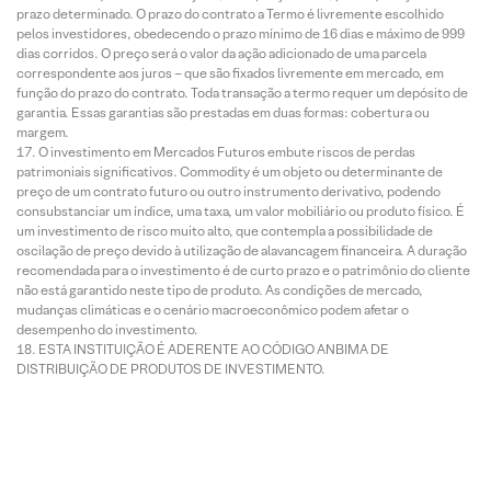
prazo determinado. O prazo do contrato a Termo é livremente escolhido
pelos investidores, obedecendo o prazo mínimo de 16 dias e máximo de 999
dias corridos. O preço será o valor da ação adicionado de uma parcela
correspondente aos juros – que são fixados livremente em mercado, em
função do prazo do contrato. Toda transação a termo requer um depósito de
garantia. Essas garantias são prestadas em duas formas: cobertura ou
margem.
O investimento em Mercados Futuros embute riscos de perdas
patrimoniais significativos. Commodity é um objeto ou determinante de
preço de um contrato futuro ou outro instrumento derivativo, podendo
consubstanciar um índice, uma taxa, um valor mobiliário ou produto físico. É
um investimento de risco muito alto, que contempla a possibilidade de
oscilação de preço devido à utilização de alavancagem financeira. A duração
recomendada para o investimento é de curto prazo e o patrimônio do cliente
não está garantido neste tipo de produto. As condições de mercado,
mudanças climáticas e o cenário macroeconômico podem afetar o
desempenho do investimento.
ESTA INSTITUIÇÃO É ADERENTE AO CÓDIGO ANBIMA DE
DISTRIBUIÇÃO DE PRODUTOS DE INVESTIMENTO.