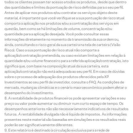
todos os clientes possam ter acesso a todos os produtos, desde que dentro
das quantidades e limites da pontuação de risco definidas para o seu perfil.
Antes de aplicar nos produtos e/ou contratar os serviços objeto deste
material, é importante que você verifique se a sua pontuação de risco atual
comporta a aplicação nos produtos e/ou a contratação dos serviços em
questão, bem como se há limitações de volume, concentração e/ou
quantidade para a aplicação desejada. Você pode consultar essas
informações diretamente no momento da transmissão da sua ordem ou,
ainda, consultando o risco geral da sua carteira na tela de carteira (Visão
Risco). Caso a sua pontuação de risco atual não comporte a
aplicação/contratação pretendida, ou caso existam limitações em relação à
quantidade e/ou volume financeiro para a referida aplicação/contratação, isto
significa que, com base na composição atual da sua carteira, esta
aplicação/contratação não está adequada ao seu perfil. Em caso de dúvidas
sobre o processo de adequação dos produtos oferecidos pela XP
Investimentos ao seu perfil de investidor, consulte o FAQ. As condições de
mercado, mudanças climáticas e o cenário macroeconômico podem afetar o
desempenho do investimento.
A rentabilidade de produtos financeiros pode apresentar variações e seu
preço ou valor pode aumentar ou diminuir num curto espaço de tempo. Os
desempenhos anteriores não são necessariamente indicativos de resultados
futuros. A rentabilidade divulgada não é líquida de impostos. As informações
presentes neste material são baseadas em simulações e os resultados reais
poderão ser significativamente diferentes.
Este relatório é destinado à circulação exclusiva para a rede de