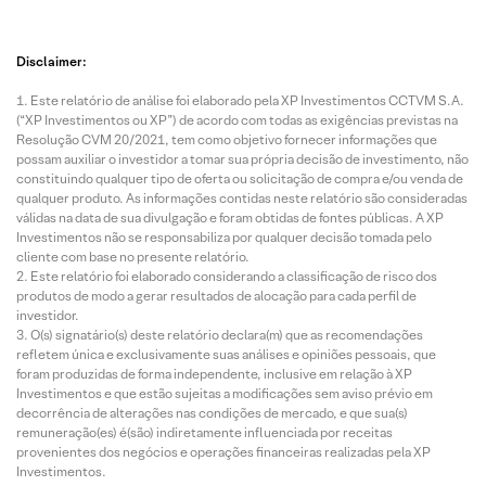
Disclaimer:
Este relatório de análise foi elaborado pela XP Investimentos CCTVM S.A.
(“XP Investimentos ou XP”) de acordo com todas as exigências previstas na
Resolução CVM 20/2021, tem como objetivo fornecer informações que
possam auxiliar o investidor a tomar sua própria decisão de investimento, não
constituindo qualquer tipo de oferta ou solicitação de compra e/ou venda de
qualquer produto. As informações contidas neste relatório são consideradas
válidas na data de sua divulgação e foram obtidas de fontes públicas. A XP
Investimentos não se responsabiliza por qualquer decisão tomada pelo
cliente com base no presente relatório.
Este relatório foi elaborado considerando a classificação de risco dos
produtos de modo a gerar resultados de alocação para cada perfil de
investidor.
O(s) signatário(s) deste relatório declara(m) que as recomendações
refletem única e exclusivamente suas análises e opiniões pessoais, que
foram produzidas de forma independente, inclusive em relação à XP
Investimentos e que estão sujeitas a modificações sem aviso prévio em
decorrência de alterações nas condições de mercado, e que sua(s)
remuneração(es) é(são) indiretamente influenciada por receitas
provenientes dos negócios e operações financeiras realizadas pela XP
Investimentos.