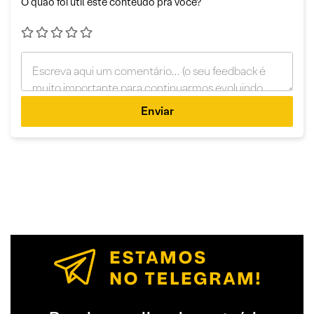
O quão foi útil este conteúdo pra você?
Enviar