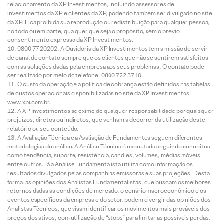
relacionamento da XP Investimentos, incluindo assessores de
investimentos da XP e clientes da XP, podendo também ser divulgado no site
da XP. Fica proibida sua reprodução ou redistribuição para qualquer pessoa,
no todo ou em parte, qualquer que seja o propósito, sem o prévio
consentimento expresso da XP Investimentos.
0800 77 20202. A Ouvidoria da XP Investimentos tem a missão de servir
de canal de contato sempre que os clientes que não se sentirem satisfeitos
com as soluções dadas pela empresa aos seus problemas. O contato pode
ser realizado por meio do telefone: 0800 722 3710.
O custo da operação e a política de cobrança estão definidos nas tabelas
de custos operacionais disponibilizadas no site da XP Investimentos:
www.xpi.com.br.
A XP Investimentos se exime de qualquer responsabilidade por quaisquer
prejuízos, diretos ou indiretos, que venham a decorrer da utilização deste
relatório ou seu conteúdo.
A Avaliação Técnica e a Avaliação de Fundamentos seguem diferentes
metodologias de análise. A Análise Técnica é executada seguindo conceitos
como tendência, suporte, resistência, candles, volumes, médias móveis
entre outros. Já a Análise Fundamentalista utiliza como informação os
resultados divulgados pelas companhias emissoras e suas projeções. Desta
forma, as opiniões dos Analistas Fundamentalistas, que buscam os melhores
retornos dadas as condições de mercado, o cenário macroeconômico e os
eventos específicos da empresa e do setor, podem divergir das opiniões dos
Analistas Técnicos, que visam identificar os movimentos mais prováveis dos
preços dos ativos, com utilização de “stops” para limitar as possíveis perdas.