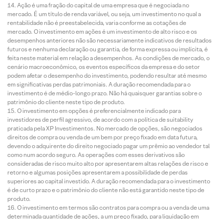
Ação é uma fração do capital de uma empresa que é negociada no
mercado. É um título de renda variável, ou seja, um investimento no qual a
rentabilidade não é preestabelecida, varia conforme as cotações de
mercado. O investimento em ações é um investimento de alto risco e os
desempenhos anteriores não são necessariamente indicativos de resultados
futuros e nenhuma declaração ou garantia, de forma expressa ou implícita, é
feita neste material em relação a desempenhos. As condições de mercado, o
cenário macroeconômico, os eventos específicos da empresa e do setor
podem afetar o desempenho do investimento, podendo resultar até mesmo
em significativas perdas patrimoniais. A duração recomendada para o
investimento é de médio-longo prazo. Não há quaisquer garantias sobre o
patrimônio do cliente neste tipo de produto.
O investimento em opções é preferencialmente indicado para
investidores de perfil agressivo, de acordo com a política de suitability
praticada pela XP Investimentos. No mercado de opções, são negociados
direitos de compra ou venda de um bem por preço fixado em data futura,
devendo o adquirente do direito negociado pagar um prêmio ao vendedor tal
como num acordo seguro. As operações com esses derivativos são
consideradas de risco muito alto por apresentarem altas relações de risco e
retorno e algumas posições apresentarem a possibilidade de perdas
superiores ao capital investido. A duração recomendada para o investimento
é de curto prazo e o patrimônio do cliente não está garantido neste tipo de
produto.
O investimento em termos são contratos para compra ou a venda de uma
determinada quantidade de ações, a um preço fixado, para liquidação em