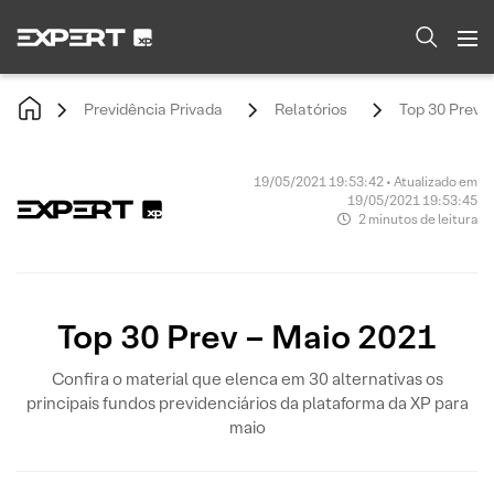
Previdência Privada
Relatórios
Top 30 Prev 
19/05/2021 19:53:42 • Atualizado em
19/05/2021 19:53:45
2 minutos de leitura
Top 30 Prev – Maio 2021
Confira o material que elenca em 30 alternativas os
principais fundos previdenciários da plataforma da XP para
maio