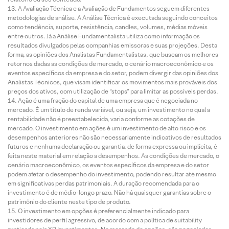
A Avaliação Técnica e a Avaliação de Fundamentos seguem diferentes
metodologias de análise. A Análise Técnica é executada seguindo conceitos
como tendência, suporte, resistência, candles, volumes, médias móveis
entre outros. Já a Análise Fundamentalista utiliza como informação os
resultados divulgados pelas companhias emissoras e suas projeções. Desta
forma, as opiniões dos Analistas Fundamentalistas, que buscam os melhores
retornos dadas as condições de mercado, o cenário macroeconômico e os
eventos específicos da empresa e do setor, podem divergir das opiniões dos
Analistas Técnicos, que visam identificar os movimentos mais prováveis dos
preços dos ativos, com utilização de “stops” para limitar as possíveis perdas.
Ação é uma fração do capital de uma empresa que é negociada no
mercado. É um título de renda variável, ou seja, um investimento no qual a
rentabilidade não é preestabelecida, varia conforme as cotações de
mercado. O investimento em ações é um investimento de alto risco e os
desempenhos anteriores não são necessariamente indicativos de resultados
futuros e nenhuma declaração ou garantia, de forma expressa ou implícita, é
feita neste material em relação a desempenhos. As condições de mercado, o
cenário macroeconômico, os eventos específicos da empresa e do setor
podem afetar o desempenho do investimento, podendo resultar até mesmo
em significativas perdas patrimoniais. A duração recomendada para o
investimento é de médio-longo prazo. Não há quaisquer garantias sobre o
patrimônio do cliente neste tipo de produto.
O investimento em opções é preferencialmente indicado para
investidores de perfil agressivo, de acordo com a política de suitability