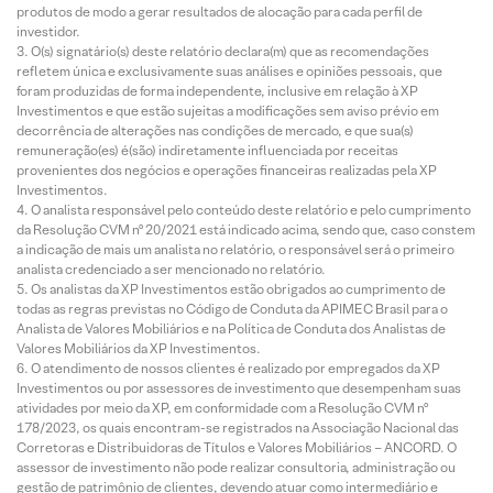
produtos de modo a gerar resultados de alocação para cada perfil de
investidor.
O(s) signatário(s) deste relatório declara(m) que as recomendações
refletem única e exclusivamente suas análises e opiniões pessoais, que
foram produzidas de forma independente, inclusive em relação à XP
Investimentos e que estão sujeitas a modificações sem aviso prévio em
decorrência de alterações nas condições de mercado, e que sua(s)
remuneração(es) é(são) indiretamente influenciada por receitas
provenientes dos negócios e operações financeiras realizadas pela XP
Investimentos.
O analista responsável pelo conteúdo deste relatório e pelo cumprimento
da Resolução CVM nº 20/2021 está indicado acima, sendo que, caso constem
a indicação de mais um analista no relatório, o responsável será o primeiro
analista credenciado a ser mencionado no relatório.
Os analistas da XP Investimentos estão obrigados ao cumprimento de
todas as regras previstas no Código de Conduta da APIMEC Brasil para o
Analista de Valores Mobiliários e na Política de Conduta dos Analistas de
Valores Mobiliários da XP Investimentos.
O atendimento de nossos clientes é realizado por empregados da XP
Investimentos ou por assessores de investimento que desempenham suas
atividades por meio da XP, em conformidade com a Resolução CVM nº
178/2023, os quais encontram-se registrados na Associação Nacional das
Corretoras e Distribuidoras de Títulos e Valores Mobiliários – ANCORD. O
assessor de investimento não pode realizar consultoria, administração ou
gestão de patrimônio de clientes, devendo atuar como intermediário e