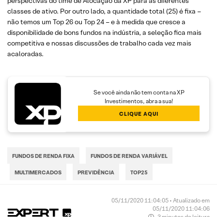
perspectivas do time de Alocação da XP para as diferentes
classes de ativo. Por outro lado, a quantidade total (25) é fixa –
não temos um Top 26 ou Top 24 – e à medida que cresce a
disponibilidade de bons fundos na indústria, a seleção fica mais
competitiva e nossas discussões de trabalho cada vez mais
acaloradas.
Se você ainda não tem conta na XP
Investimentos, abra a sua!
CLIQUE AQUI
FUNDOS DE RENDA FIXA
FUNDOS DE RENDA VARIÁVEL
MULTIMERCADOS
PREVIDÊNCIA
TOP25
05/11/2020 11:04:05 • Atualizado em
05/11/2020 11:04:06
3 minutos de leitura