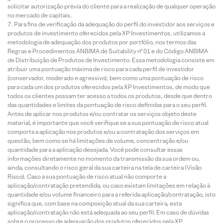
solicitar autorização prévia do cliente para a realização de qualquer operação
no mercado de capitais.
Para fins de verificação da adequação do perfil do investidor aos serviços e
produtos de investimento oferecidos pela XP Investimentos, utilizamos a
metodologia de adequação dos produtos por portfólio, nos termos das
Regras e Procedimentos ANBIMA de Suitability nº 01 e do Código ANBIMA
de Distribuição de Produtos de Investimento. Essa metodologia consiste em
atribuir uma pontuação máxima de risco para cada perfil de investidor
(conservador, moderado e agressivo), bem como uma pontuação de risco
para cada um dos produtos oferecidos pela XP Investimentos, de modo que
todos os clientes possam ter acesso a todos os produtos, desde que dentro
das quantidades e limites da pontuação de risco definidas para o seu perfil.
Antes de aplicar nos produtos e/ou contratar os serviços objeto deste
material, é importante que você verifique se a sua pontuação de risco atual
comporta a aplicação nos produtos e/ou a contratação dos serviços em
questão, bem como se há limitações de volume, concentração e/ou
quantidade para a aplicação desejada. Você pode consultar essas
informações diretamente no momento da transmissão da sua ordem ou,
ainda, consultando o risco geral da sua carteira na tela de carteira (Visão
Risco). Caso a sua pontuação de risco atual não comporte a
aplicação/contratação pretendida, ou caso existam limitações em relação à
quantidade e/ou volume financeiro para a referida aplicação/contratação, isto
significa que, com base na composição atual da sua carteira, esta
aplicação/contratação não está adequada ao seu perfil. Em caso de dúvidas
sobre o processo de adequação dos produtos oferecidos pela XP