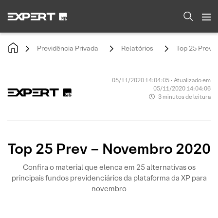
Previdência Privada
Relatórios
Top 25 Prev 
05/11/2020 14:04:05 • Atualizado em
05/11/2020 14:04:06
3 minutos de leitura
Top 25 Prev – Novembro 2020
Confira o material que elenca em 25 alternativas os
principais fundos previdenciários da plataforma da XP para
novembro