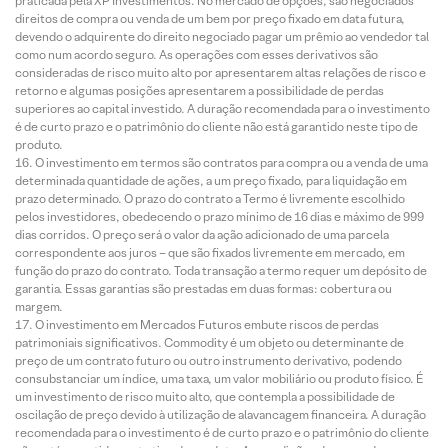
praticada pela XP Investimentos. No mercado de opções, são negociados
direitos de compra ou venda de um bem por preço fixado em data futura,
devendo o adquirente do direito negociado pagar um prêmio ao vendedor tal
como num acordo seguro. As operações com esses derivativos são
consideradas de risco muito alto por apresentarem altas relações de risco e
retorno e algumas posições apresentarem a possibilidade de perdas
superiores ao capital investido. A duração recomendada para o investimento
é de curto prazo e o patrimônio do cliente não está garantido neste tipo de
produto.
O investimento em termos são contratos para compra ou a venda de uma
determinada quantidade de ações, a um preço fixado, para liquidação em
prazo determinado. O prazo do contrato a Termo é livremente escolhido
pelos investidores, obedecendo o prazo mínimo de 16 dias e máximo de 999
dias corridos. O preço será o valor da ação adicionado de uma parcela
correspondente aos juros – que são fixados livremente em mercado, em
função do prazo do contrato. Toda transação a termo requer um depósito de
garantia. Essas garantias são prestadas em duas formas: cobertura ou
margem.
O investimento em Mercados Futuros embute riscos de perdas
patrimoniais significativos. Commodity é um objeto ou determinante de
preço de um contrato futuro ou outro instrumento derivativo, podendo
consubstanciar um índice, uma taxa, um valor mobiliário ou produto físico. É
um investimento de risco muito alto, que contempla a possibilidade de
oscilação de preço devido à utilização de alavancagem financeira. A duração
recomendada para o investimento é de curto prazo e o patrimônio do cliente