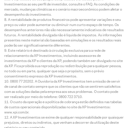
Investimentos ao seu perfil de investidor, consulte o FAQ. As condições de
mercado, mudanças climáticas e o cenário macroeconômico podem afetar o
desempenho do investimento.
A rentabilidade de produtos financeiros pode apresentar variações e seu
preço ou valor pode aumentar ou diminuir num curto espaço de tempo. Os
desempenhos anteriores não são necessariamente indicativos de resultados
futuros. A rentabilidade divulgada não é líquida de impostos. As informações
presentes neste material são baseadas em simulações e os resultados reais
poderão ser significativamente diferentes.
Este relatório é destinado à circulação exclusiva para a rede de
relacionamento da XP Investimentos, incluindo assessores de
investimentos da XP e clientes da XP, podendo também ser divulgado no site
da XP. Fica proibida sua reprodução ou redistribuição para qualquer pessoa,
no todo ou em parte, qualquer que seja o propósito, sem o prévio
consentimento expresso da XP Investimentos.
0800 77 20202. A Ouvidoria da XP Investimentos tem a missão de servir
de canal de contato sempre que os clientes que não se sentirem satisfeitos
com as soluções dadas pela empresa aos seus problemas. O contato pode
ser realizado por meio do telefone: 0800 722 3710.
O custo da operação e a política de cobrança estão definidos nas tabelas
de custos operacionais disponibilizadas no site da XP Investimentos:
www.xpi.com.br.
A XP Investimentos se exime de qualquer responsabilidade por quaisquer
prejuízos, diretos ou indiretos, que venham a decorrer da utilização deste
relatório ou seu conteúdo.