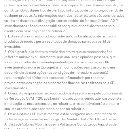
possam auxiliar o investidor a tomar sua própria decisão de investimento, não
constituindo qualquer tipo de oferta ou solicitação de compra e/ou venda de
qualquer produto. As informações contidas neste relatório são consideradas
válidas na data de sua divulgação e foram obtidas de fontes públicas. A XP
Investimentos não se responsabiliza por qualquer decisão tomada pelo
cliente com base no presente relatório.
Este relatório foi elaborado considerando a classificação de risco dos
produtos de modo a gerar resultados de alocação para cada perfil de
investidor.
O(s) signatário(s) deste relatório declara(m) que as recomendações
refletem única e exclusivamente suas análises e opiniões pessoais, que
foram produzidas de forma independente, inclusive em relação à XP
Investimentos e que estão sujeitas a modificações sem aviso prévio em
decorrência de alterações nas condições de mercado, e que sua(s)
remuneração(es) é(são) indiretamente influenciada por receitas
provenientes dos negócios e operações financeiras realizadas pela XP
Investimentos.
O analista responsável pelo conteúdo deste relatório e pelo cumprimento
da Resolução CVM nº 20/2021 está indicado acima, sendo que, caso constem
a indicação de mais um analista no relatório, o responsável será o primeiro
analista credenciado a ser mencionado no relatório.
Os analistas da XP Investimentos estão obrigados ao cumprimento de
todas as regras previstas no Código de Conduta da APIMEC Brasil para o
Analista de Valores Mobiliários e na Política de Conduta dos Analistas de