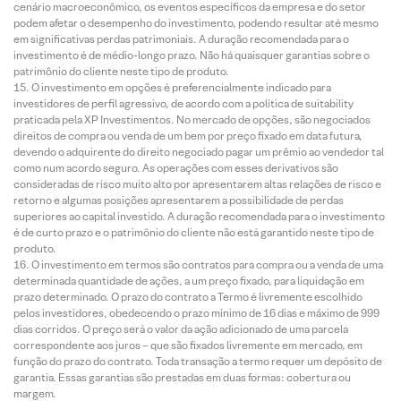
cenário macroeconômico, os eventos específicos da empresa e do setor
podem afetar o desempenho do investimento, podendo resultar até mesmo
em significativas perdas patrimoniais. A duração recomendada para o
investimento é de médio-longo prazo. Não há quaisquer garantias sobre o
patrimônio do cliente neste tipo de produto.
O investimento em opções é preferencialmente indicado para
investidores de perfil agressivo, de acordo com a política de suitability
praticada pela XP Investimentos. No mercado de opções, são negociados
direitos de compra ou venda de um bem por preço fixado em data futura,
devendo o adquirente do direito negociado pagar um prêmio ao vendedor tal
como num acordo seguro. As operações com esses derivativos são
consideradas de risco muito alto por apresentarem altas relações de risco e
retorno e algumas posições apresentarem a possibilidade de perdas
superiores ao capital investido. A duração recomendada para o investimento
é de curto prazo e o patrimônio do cliente não está garantido neste tipo de
produto.
O investimento em termos são contratos para compra ou a venda de uma
determinada quantidade de ações, a um preço fixado, para liquidação em
prazo determinado. O prazo do contrato a Termo é livremente escolhido
pelos investidores, obedecendo o prazo mínimo de 16 dias e máximo de 999
dias corridos. O preço será o valor da ação adicionado de uma parcela
correspondente aos juros – que são fixados livremente em mercado, em
função do prazo do contrato. Toda transação a termo requer um depósito de
garantia. Essas garantias são prestadas em duas formas: cobertura ou
margem.