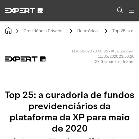
Previdência Privada
Relatórios
Top 25: a cur
11/05/2020 23:56:25 • Atualizado em
11/05/2020 23:56:26
5 minutos de leitura
Top 25: a curadoria de fundos
previdenciários da
plataforma da XP para maio
de 2020