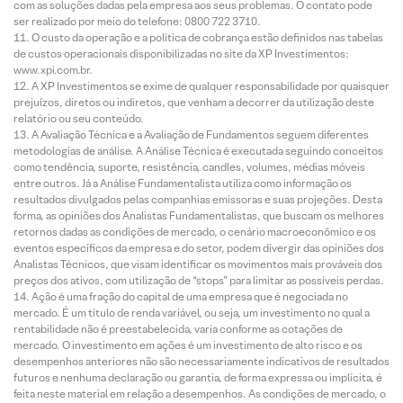
com as soluções dadas pela empresa aos seus problemas. O contato pode
ser realizado por meio do telefone: 0800 722 3710.
O custo da operação e a política de cobrança estão definidos nas tabelas
de custos operacionais disponibilizadas no site da XP Investimentos:
www.xpi.com.br.
A XP Investimentos se exime de qualquer responsabilidade por quaisquer
prejuízos, diretos ou indiretos, que venham a decorrer da utilização deste
relatório ou seu conteúdo.
A Avaliação Técnica e a Avaliação de Fundamentos seguem diferentes
metodologias de análise. A Análise Técnica é executada seguindo conceitos
como tendência, suporte, resistência, candles, volumes, médias móveis
entre outros. Já a Análise Fundamentalista utiliza como informação os
resultados divulgados pelas companhias emissoras e suas projeções. Desta
forma, as opiniões dos Analistas Fundamentalistas, que buscam os melhores
retornos dadas as condições de mercado, o cenário macroeconômico e os
eventos específicos da empresa e do setor, podem divergir das opiniões dos
Analistas Técnicos, que visam identificar os movimentos mais prováveis dos
preços dos ativos, com utilização de “stops” para limitar as possíveis perdas.
Ação é uma fração do capital de uma empresa que é negociada no
mercado. É um título de renda variável, ou seja, um investimento no qual a
rentabilidade não é preestabelecida, varia conforme as cotações de
mercado. O investimento em ações é um investimento de alto risco e os
desempenhos anteriores não são necessariamente indicativos de resultados
futuros e nenhuma declaração ou garantia, de forma expressa ou implícita, é
feita neste material em relação a desempenhos. As condições de mercado, o