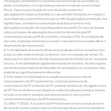
informações diretamente no momento da transmissão da sua ordem ou,
ainda, consultando o risco geral da sua carteira na tela de carteira (Visão
Risco). Caso a sua pontuação de risco atual não comporte a
aplicação/contratação pretendida, ou caso existam limitações em relação à
quantidade e/ou volume financeiro para a referida aplicação/contratação, isto
significa que, com base na composição atual da sua carteira, esta
aplicação/contratação não está adequada ao seu perfil. Em caso de dúvidas
sobre o processo de adequação dos produtos oferecidos pela XP
Investimentos ao seu perfil de investidor, consulte o FAQ. As condições de
mercado, mudanças climáticas e o cenário macroeconômico podem afetar o
desempenho do investimento.
A rentabilidade de produtos financeiros pode apresentar variações e seu
preço ou valor pode aumentar ou diminuir num curto espaço de tempo. Os
desempenhos anteriores não são necessariamente indicativos de resultados
futuros. A rentabilidade divulgada não é líquida de impostos. As informações
presentes neste material são baseadas em simulações e os resultados reais
poderão ser significativamente diferentes.
Este relatório é destinado à circulação exclusiva para a rede de
relacionamento da XP Investimentos, incluindo assessores de
investimentos da XP e clientes da XP, podendo também ser divulgado no site
da XP. Fica proibida sua reprodução ou redistribuição para qualquer pessoa,
no todo ou em parte, qualquer que seja o propósito, sem o prévio
consentimento expresso da XP Investimentos.
0800 77 20202. A Ouvidoria da XP Investimentos tem a missão de servir
de canal de contato sempre que os clientes que não se sentirem satisfeitos