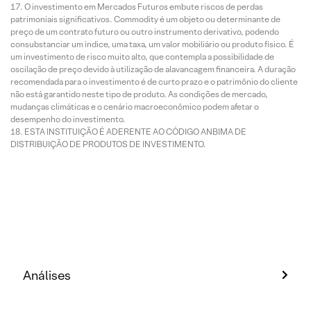
O investimento em Mercados Futuros embute riscos de perdas
patrimoniais significativos. Commodity é um objeto ou determinante de
preço de um contrato futuro ou outro instrumento derivativo, podendo
consubstanciar um índice, uma taxa, um valor mobiliário ou produto físico. É
um investimento de risco muito alto, que contempla a possibilidade de
oscilação de preço devido à utilização de alavancagem financeira. A duração
recomendada para o investimento é de curto prazo e o patrimônio do cliente
não está garantido neste tipo de produto. As condições de mercado,
mudanças climáticas e o cenário macroeconômico podem afetar o
desempenho do investimento.
ESTA INSTITUIÇÃO É ADERENTE AO CÓDIGO ANBIMA DE
DISTRIBUIÇÃO DE PRODUTOS DE INVESTIMENTO.
Análises