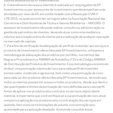
Valores Mobiliários da XP Investimentos.
O atendimento de nossos clientes é realizado por empregados da XP
Investimentos ou por assessores de investimento que desempenham suas
atividades por meio da XP, em conformidade com a Resolução CVM nº
178/2023, os quais encontram-se registrados na Associação Nacional das
Corretoras e Distribuidoras de Títulos e Valores Mobiliários – ANCORD. O
assessor de investimento não pode realizar consultoria, administração ou
gestão de patrimônio de clientes, devendo atuar como intermediário e
solicitar autorização prévia do cliente para a realização de qualquer operação
no mercado de capitais.
Para fins de verificação da adequação do perfil do investidor aos serviços e
produtos de investimento oferecidos pela XP Investimentos, utilizamos a
metodologia de adequação dos produtos por portfólio, nos termos das
Regras e Procedimentos ANBIMA de Suitability nº 01 e do Código ANBIMA
de Distribuição de Produtos de Investimento. Essa metodologia consiste em
atribuir uma pontuação máxima de risco para cada perfil de investidor
(conservador, moderado e agressivo), bem como uma pontuação de risco
para cada um dos produtos oferecidos pela XP Investimentos, de modo que
todos os clientes possam ter acesso a todos os produtos, desde que dentro
das quantidades e limites da pontuação de risco definidas para o seu perfil.
Antes de aplicar nos produtos e/ou contratar os serviços objeto deste
material, é importante que você verifique se a sua pontuação de risco atual
comporta a aplicação nos produtos e/ou a contratação dos serviços em
questão, bem como se há limitações de volume, concentração e/ou
quantidade para a aplicação desejada. Você pode consultar essas