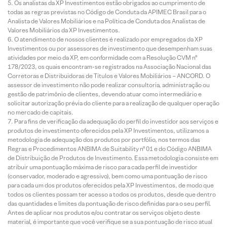
Os analistas da XP Investimentos estão obrigados ao cumprimento de
todas as regras previstas no Código de Conduta da APIMEC Brasil para o
Analista de Valores Mobiliários e na Política de Conduta dos Analistas de
Valores Mobiliários da XP Investimentos.
O atendimento de nossos clientes é realizado por empregados da XP
Investimentos ou por assessores de investimento que desempenham suas
atividades por meio da XP, em conformidade com a Resolução CVM nº
178/2023, os quais encontram-se registrados na Associação Nacional das
Corretoras e Distribuidoras de Títulos e Valores Mobiliários – ANCORD. O
assessor de investimento não pode realizar consultoria, administração ou
gestão de patrimônio de clientes, devendo atuar como intermediário e
solicitar autorização prévia do cliente para a realização de qualquer operação
no mercado de capitais.
Para fins de verificação da adequação do perfil do investidor aos serviços e
produtos de investimento oferecidos pela XP Investimentos, utilizamos a
metodologia de adequação dos produtos por portfólio, nos termos das
Regras e Procedimentos ANBIMA de Suitability nº 01 e do Código ANBIMA
de Distribuição de Produtos de Investimento. Essa metodologia consiste em
atribuir uma pontuação máxima de risco para cada perfil de investidor
(conservador, moderado e agressivo), bem como uma pontuação de risco
para cada um dos produtos oferecidos pela XP Investimentos, de modo que
todos os clientes possam ter acesso a todos os produtos, desde que dentro
das quantidades e limites da pontuação de risco definidas para o seu perfil.
Antes de aplicar nos produtos e/ou contratar os serviços objeto deste
material, é importante que você verifique se a sua pontuação de risco atual