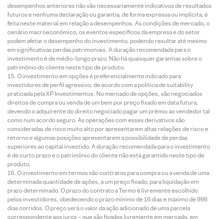
desempenhos anteriores não são necessariamente indicativos de resultados
futuros e nenhuma declaração ou garantia, de forma expressa ou implícita, é
feita neste material em relação a desempenhos. As condições de mercado, o
cenário macroeconômico, os eventos específicos da empresa e do setor
podem afetar o desempenho do investimento, podendo resultar até mesmo
em significativas perdas patrimoniais. A duração recomendada para o
investimento é de médio-longo prazo. Não há quaisquer garantias sobre o
patrimônio do cliente neste tipo de produto.
O investimento em opções é preferencialmente indicado para
investidores de perfil agressivo, de acordo com a política de suitability
praticada pela XP Investimentos. No mercado de opções, são negociados
direitos de compra ou venda de um bem por preço fixado em data futura,
devendo o adquirente do direito negociado pagar um prêmio ao vendedor tal
como num acordo seguro. As operações com esses derivativos são
consideradas de risco muito alto por apresentarem altas relações de risco e
retorno e algumas posições apresentarem a possibilidade de perdas
superiores ao capital investido. A duração recomendada para o investimento
é de curto prazo e o patrimônio do cliente não está garantido neste tipo de
produto.
O investimento em termos são contratos para compra ou a venda de uma
determinada quantidade de ações, a um preço fixado, para liquidação em
prazo determinado. O prazo do contrato a Termo é livremente escolhido
pelos investidores, obedecendo o prazo mínimo de 16 dias e máximo de 999
dias corridos. O preço será o valor da ação adicionado de uma parcela
correspondente aos juros – que são fixados livremente em mercado, em