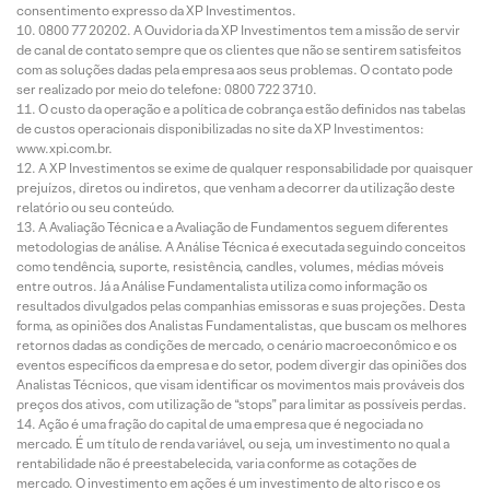
consentimento expresso da XP Investimentos.
0800 77 20202. A Ouvidoria da XP Investimentos tem a missão de servir
de canal de contato sempre que os clientes que não se sentirem satisfeitos
com as soluções dadas pela empresa aos seus problemas. O contato pode
ser realizado por meio do telefone: 0800 722 3710.
O custo da operação e a política de cobrança estão definidos nas tabelas
de custos operacionais disponibilizadas no site da XP Investimentos:
www.xpi.com.br.
A XP Investimentos se exime de qualquer responsabilidade por quaisquer
prejuízos, diretos ou indiretos, que venham a decorrer da utilização deste
relatório ou seu conteúdo.
A Avaliação Técnica e a Avaliação de Fundamentos seguem diferentes
metodologias de análise. A Análise Técnica é executada seguindo conceitos
como tendência, suporte, resistência, candles, volumes, médias móveis
entre outros. Já a Análise Fundamentalista utiliza como informação os
resultados divulgados pelas companhias emissoras e suas projeções. Desta
forma, as opiniões dos Analistas Fundamentalistas, que buscam os melhores
retornos dadas as condições de mercado, o cenário macroeconômico e os
eventos específicos da empresa e do setor, podem divergir das opiniões dos
Analistas Técnicos, que visam identificar os movimentos mais prováveis dos
preços dos ativos, com utilização de “stops” para limitar as possíveis perdas.
Ação é uma fração do capital de uma empresa que é negociada no
mercado. É um título de renda variável, ou seja, um investimento no qual a
rentabilidade não é preestabelecida, varia conforme as cotações de
mercado. O investimento em ações é um investimento de alto risco e os