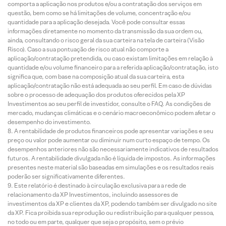
comporta a aplicação nos produtos e/ou a contratação dos serviços em
questão, bem como se há limitações de volume, concentração e/ou
quantidade para a aplicação desejada. Você pode consultar essas
informações diretamente no momento da transmissão da sua ordem ou,
ainda, consultando o risco geral da sua carteira na tela de carteira (Visão
Risco). Caso a sua pontuação de risco atual não comporte a
aplicação/contratação pretendida, ou caso existam limitações em relação à
quantidade e/ou volume financeiro para a referida aplicação/contratação, isto
significa que, com base na composição atual da sua carteira, esta
aplicação/contratação não está adequada ao seu perfil. Em caso de dúvidas
sobre o processo de adequação dos produtos oferecidos pela XP
Investimentos ao seu perfil de investidor, consulte o FAQ. As condições de
mercado, mudanças climáticas e o cenário macroeconômico podem afetar o
desempenho do investimento.
A rentabilidade de produtos financeiros pode apresentar variações e seu
preço ou valor pode aumentar ou diminuir num curto espaço de tempo. Os
desempenhos anteriores não são necessariamente indicativos de resultados
futuros. A rentabilidade divulgada não é líquida de impostos. As informações
presentes neste material são baseadas em simulações e os resultados reais
poderão ser significativamente diferentes.
Este relatório é destinado à circulação exclusiva para a rede de
relacionamento da XP Investimentos, incluindo assessores de
investimentos da XP e clientes da XP, podendo também ser divulgado no site
da XP. Fica proibida sua reprodução ou redistribuição para qualquer pessoa,
no todo ou em parte, qualquer que seja o propósito, sem o prévio