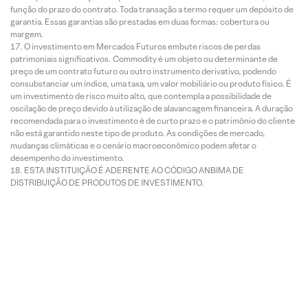
função do prazo do contrato. Toda transação a termo requer um depósito de
garantia. Essas garantias são prestadas em duas formas: cobertura ou
margem.
O investimento em Mercados Futuros embute riscos de perdas
patrimoniais significativos. Commodity é um objeto ou determinante de
preço de um contrato futuro ou outro instrumento derivativo, podendo
consubstanciar um índice, uma taxa, um valor mobiliário ou produto físico. É
um investimento de risco muito alto, que contempla a possibilidade de
oscilação de preço devido à utilização de alavancagem financeira. A duração
recomendada para o investimento é de curto prazo e o patrimônio do cliente
não está garantido neste tipo de produto. As condições de mercado,
mudanças climáticas e o cenário macroeconômico podem afetar o
desempenho do investimento.
ESTA INSTITUIÇÃO É ADERENTE AO CÓDIGO ANBIMA DE
DISTRIBUIÇÃO DE PRODUTOS DE INVESTIMENTO.