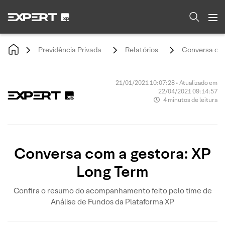
Previdência Privada
Relatórios
Conversa com
21/01/2021 10:07:28 • Atualizado em
22/04/2021 09:14:57
4 minutos de leitura
Conversa com a gestora: XP
Long Term
Confira o resumo do acompanhamento feito pelo time de
Análise de Fundos da Plataforma XP