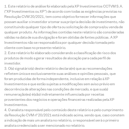
Este relatório de análise foi elaborado pela XP Investimentos CCTVM S.A.
(“XP Investimentos ou XP”) de acordo com todas as exigências previstas na
Resolução CVM 20/2021, tem como objetivo fornecer informações que
possam auxiliar o investidor a tomar sua própria decisão de investimento, não
constituindo qualquer tipo de oferta ou solicitação de compra e/ou venda de
qualquer produto. As informações contidas neste relatório são consideradas
válidas na data de sua divulgação e foram obtidas de fontes públicas. A XP
Investimentos não se responsabiliza por qualquer decisão tomada pelo
cliente com base no presente relatório.
Este relatório foi elaborado considerando a classificação de risco dos
produtos de modo a gerar resultados de alocação para cada perfil de
investidor.
O(s) signatário(s) deste relatório declara(m) que as recomendações
refletem única e exclusivamente suas análises e opiniões pessoais, que
foram produzidas de forma independente, inclusive em relação à XP
Investimentos e que estão sujeitas a modificações sem aviso prévio em
decorrência de alterações nas condições de mercado, e que sua(s)
remuneração(es) é(são) indiretamente influenciada por receitas
provenientes dos negócios e operações financeiras realizadas pela XP
Investimentos.
O analista responsável pelo conteúdo deste relatório e pelo cumprimento
da Resolução CVM nº 20/2021 está indicado acima, sendo que, caso constem
a indicação de mais um analista no relatório, o responsável será o primeiro
analista credenciado a ser mencionado no relatório.