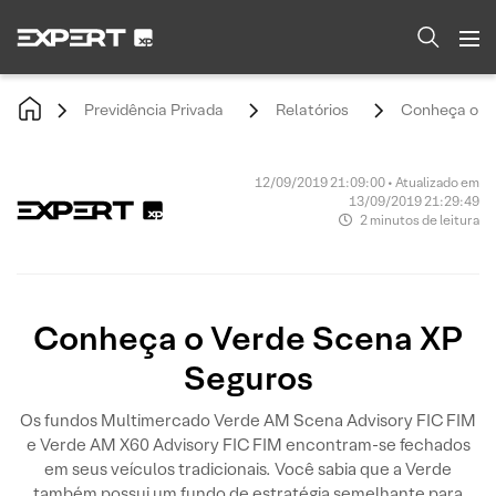
Previdência Privada
Relatórios
Conheça o V
12/09/2019 21:09:00 • Atualizado em
13/09/2019 21:29:49
2 minutos de leitura
Conheça o Verde Scena XP
Seguros
Os fundos Multimercado Verde AM Scena Advisory FIC FIM
e Verde AM X60 Advisory FIC FIM encontram-se fechados
em seus veículos tradicionais. Você sabia que a Verde
também possui um fundo de estratégia semelhante para