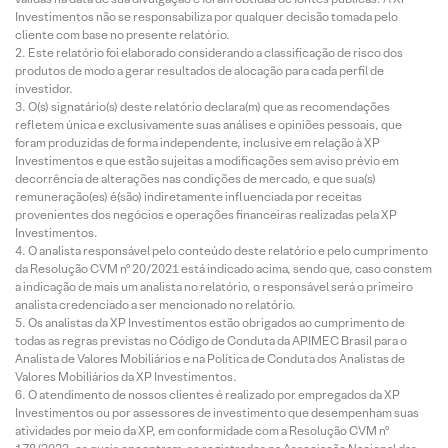
Investimentos não se responsabiliza por qualquer decisão tomada pelo
cliente com base no presente relatório.
Este relatório foi elaborado considerando a classificação de risco dos
produtos de modo a gerar resultados de alocação para cada perfil de
investidor.
O(s) signatário(s) deste relatório declara(m) que as recomendações
refletem única e exclusivamente suas análises e opiniões pessoais, que
foram produzidas de forma independente, inclusive em relação à XP
Investimentos e que estão sujeitas a modificações sem aviso prévio em
decorrência de alterações nas condições de mercado, e que sua(s)
remuneração(es) é(são) indiretamente influenciada por receitas
provenientes dos negócios e operações financeiras realizadas pela XP
Investimentos.
O analista responsável pelo conteúdo deste relatório e pelo cumprimento
da Resolução CVM nº 20/2021 está indicado acima, sendo que, caso constem
a indicação de mais um analista no relatório, o responsável será o primeiro
analista credenciado a ser mencionado no relatório.
Os analistas da XP Investimentos estão obrigados ao cumprimento de
todas as regras previstas no Código de Conduta da APIMEC Brasil para o
Analista de Valores Mobiliários e na Política de Conduta dos Analistas de
Valores Mobiliários da XP Investimentos.
O atendimento de nossos clientes é realizado por empregados da XP
Investimentos ou por assessores de investimento que desempenham suas
atividades por meio da XP, em conformidade com a Resolução CVM nº