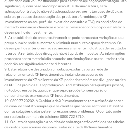
quantidade e/ou volume financeiro para a referida aplicação/contratação, isto
significa que, com base na composição atual da sua carteira, esta
aplicação/contratação não está adequada ao seu perfil. Em caso de dúvidas
sobre o processo de adequação dos produtos oferecidos pela XP
Investimentos ao seu perfil de investidor, consulte o FAQ. As condições de
mercado, mudanças climáticas e o cenário macroeconômico podem afetar o
desempenho do investimento.
A rentabilidade de produtos financeiros pode apresentar variações e seu
preço ou valor pode aumentar ou diminuir num curto espaço de tempo. Os
desempenhos anteriores não são necessariamente indicativos de resultados
futuros. A rentabilidade divulgada não é líquida de impostos. As informações
presentes neste material são baseadas em simulações e os resultados reais
poderão ser significativamente diferentes.
Este relatório é destinado à circulação exclusiva para a rede de
relacionamento da XP Investimentos, incluindo assessores de
investimentos da XP e clientes da XP, podendo também ser divulgado no site
da XP. Fica proibida sua reprodução ou redistribuição para qualquer pessoa,
no todo ou em parte, qualquer que seja o propósito, sem o prévio
consentimento expresso da XP Investimentos.
0800 77 20202. A Ouvidoria da XP Investimentos tem a missão de servir
de canal de contato sempre que os clientes que não se sentirem satisfeitos
com as soluções dadas pela empresa aos seus problemas. O contato pode
ser realizado por meio do telefone: 0800 722 3710.
O custo da operação e a política de cobrança estão definidos nas tabelas
de custos operacionais disponibilizadas no site da XP Investimentos: