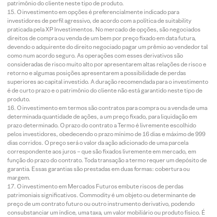
patrimônio do cliente neste tipo de produto.
O investimento em opções é preferencialmente indicado para
investidores de perfil agressivo, de acordo com a política de suitability
praticada pela XP Investimentos. No mercado de opções, são negociados
direitos de compra ou venda de um bem por preço fixado em data futura,
devendo o adquirente do direito negociado pagar um prêmio ao vendedor tal
como num acordo seguro. As operações com esses derivativos são
consideradas de risco muito alto por apresentarem altas relações de risco e
retorno e algumas posições apresentarem a possibilidade de perdas
superiores ao capital investido. A duração recomendada para o investimento
é de curto prazo e o patrimônio do cliente não está garantido neste tipo de
produto.
O investimento em termos são contratos para compra ou a venda de uma
determinada quantidade de ações, a um preço fixado, para liquidação em
prazo determinado. O prazo do contrato a Termo é livremente escolhido
pelos investidores, obedecendo o prazo mínimo de 16 dias e máximo de 999
dias corridos. O preço será o valor da ação adicionado de uma parcela
correspondente aos juros – que são fixados livremente em mercado, em
função do prazo do contrato. Toda transação a termo requer um depósito de
garantia. Essas garantias são prestadas em duas formas: cobertura ou
margem.
O investimento em Mercados Futuros embute riscos de perdas
patrimoniais significativos. Commodity é um objeto ou determinante de
preço de um contrato futuro ou outro instrumento derivativo, podendo
consubstanciar um índice, uma taxa, um valor mobiliário ou produto físico. É