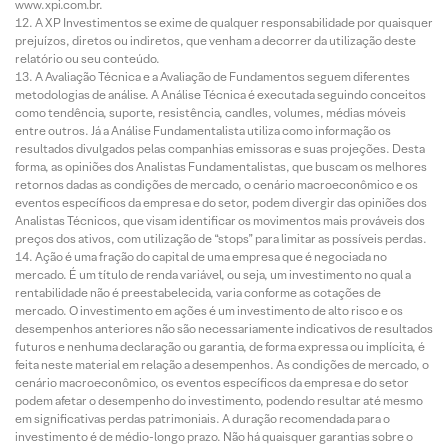
www.xpi.com.br.
A XP Investimentos se exime de qualquer responsabilidade por quaisquer
prejuízos, diretos ou indiretos, que venham a decorrer da utilização deste
relatório ou seu conteúdo.
A Avaliação Técnica e a Avaliação de Fundamentos seguem diferentes
metodologias de análise. A Análise Técnica é executada seguindo conceitos
como tendência, suporte, resistência, candles, volumes, médias móveis
entre outros. Já a Análise Fundamentalista utiliza como informação os
resultados divulgados pelas companhias emissoras e suas projeções. Desta
forma, as opiniões dos Analistas Fundamentalistas, que buscam os melhores
retornos dadas as condições de mercado, o cenário macroeconômico e os
eventos específicos da empresa e do setor, podem divergir das opiniões dos
Analistas Técnicos, que visam identificar os movimentos mais prováveis dos
preços dos ativos, com utilização de “stops” para limitar as possíveis perdas.
Ação é uma fração do capital de uma empresa que é negociada no
mercado. É um título de renda variável, ou seja, um investimento no qual a
rentabilidade não é preestabelecida, varia conforme as cotações de
mercado. O investimento em ações é um investimento de alto risco e os
desempenhos anteriores não são necessariamente indicativos de resultados
futuros e nenhuma declaração ou garantia, de forma expressa ou implícita, é
feita neste material em relação a desempenhos. As condições de mercado, o
cenário macroeconômico, os eventos específicos da empresa e do setor
podem afetar o desempenho do investimento, podendo resultar até mesmo
em significativas perdas patrimoniais. A duração recomendada para o
investimento é de médio-longo prazo. Não há quaisquer garantias sobre o