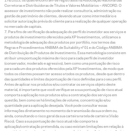
178/2023, os quais encontram-se registrados na Associação Nacional das
Corretoras e Distribuidoras de Títulos e Valores Mobiliários – ANCORD. O
assessor de investimento não pode realizar consultoria, administração ou
gestão de patrimônio de clientes, devendo atuar como intermediário e
solicitar autorização prévia do cliente para a realização de qualquer operação
no mercado de capitais.
Para fins de verificação da adequação do perfil do investidor aos serviços e
produtos de investimento oferecidos pela XP Investimentos, utilizamos a
metodologia de adequação dos produtos por portfólio, nos termos das
Regras e Procedimentos ANBIMA de Suitability nº 01 e do Código ANBIMA
de Distribuição de Produtos de Investimento. Essa metodologia consiste em
atribuir uma pontuação máxima de risco para cada perfil de investidor
(conservador, moderado e agressivo), bem como uma pontuação de risco
para cada um dos produtos oferecidos pela XP Investimentos, de modo que
todos os clientes possam ter acesso a todos os produtos, desde que dentro
das quantidades e limites da pontuação de risco definidas para o seu perfil.
Antes de aplicar nos produtos e/ou contratar os serviços objeto deste
material, é importante que você verifique se a sua pontuação de risco atual
comporta a aplicação nos produtos e/ou a contratação dos serviços em
questão, bem como se há limitações de volume, concentração e/ou
quantidade para a aplicação desejada. Você pode consultar essas
informações diretamente no momento da transmissão da sua ordem ou,
ainda, consultando o risco geral da sua carteira na tela de carteira (Visão
Risco). Caso a sua pontuação de risco atual não comporte a
aplicação/contratação pretendida, ou caso existam limitações em relação à