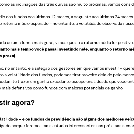
– como as inclinações das três curvas são muito próximas, vamos consi
dio dos fundos nos últimos 12 meses, a seguinte aos últimos 24 meses e
 o retorno médio esperado – no entanto, a volatilidade observada ne
ade de uma forma mais geral, vimos que se o retorno médio for positiv
nto mais tempo você passa investindo nele, enquanto o retorno méd
o prazo)
.
o, no entanto, é a seleção dos gestores em que vamos investir – que
to a volatilidade dos fundos, podemos tirar proveito dela de pelo meno
s podem te trazer um ganho excedente excepcional, desde que você ente
os mais defensivos como fundos com maiores potenciais de ganho.
stir agora?
latilidade – e
os fundos de previdência são alguns dos melhores veícu
 ligado porque faremos mais estudos interessantes nas próximas seman