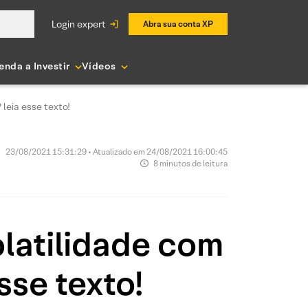
login expert
Abra sua conta XP
enda a Investir
Vídeos
leia esse texto!
23/08/2021 15:31:29 • Atualizado em 24/08/2021 16:00:45
8 minutos de leitura
olatilidade com
sse texto!