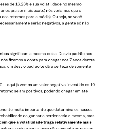
eses de 16.23% e sua volatilidade no mesmo
0 anos pra ser mais exato) nós veríamos que o
 dos retornos para a média). Ou seja, se você
 necessariamente serão negativos, a gente só não
ambos significam a mesma coisa. Desvio padrão nos
o nós fizemos a conta para chegar nos 7 anos dentre
tica, um desvio padrão te dá a certeza de somente
 – aqui já vemos um valor negativo: investido os 10
 retorno sejam positivos, podendo chegar em até
ponente muito importante que determina os nossos
probabilidade de ganhar e perder seria a mesma, mas
com que a volatilidade traga relativamente mais
s valores podem variar, essa são somente as nossas