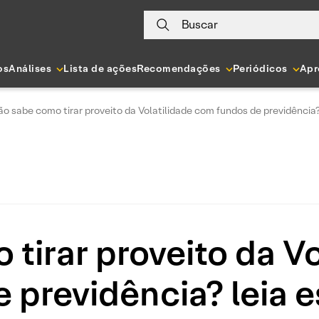
Buscar
os
Análises
Lista de ações
Recomendações
Periódicos
Apr
o sabe como tirar proveito da Volatilidade com fundos de previdência? 
tirar proveito da V
 previdência? leia e