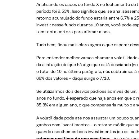
Analisando os dados do fundo X no fechamento de 
período foi 9.53%. Isso significa que, se analisásse
retorno acumulado do fundo estaria entre 6.7% e 25.
investir nesse fundo durante 10 anos, você pode esp
tem tanta certeza para afirmar ainda.
Tudo bem, ficou mais claro agora o que esperar des
Para entender melhor vamos chamar a volatilidade 
dá a intuição de que há algo que está desviando (no
o total de 10 no último parágrafo, nós subtraímos 
68% dos valores – daqui surge o 7/10.
Se utilizarmos dois desvios padrões ao invés de um
anos no fundo, é esperado que haja anos em que o r
35.3% em algum ano, o que compensaria muito o ano 
A volatilidade pode até nos assustar um pouco qu
ganhos com investimentos – o retorno médio que aqu
quando escolhemos bons investimentos (ou os melh
retornos positivos do que negativos
– isso não mud