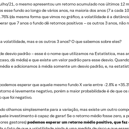
Julho/21, o mesmo apresentou um retorno acumulado nos últimos 12 m
mos esse fundo ao longo de vários anos, na maioria dos anos (7 a cada 1
76% (da mesma forma que vimos no gráfico, a volatilidade é a distância
erar que 7 anos o fundo dê retornos positivos – os outros 3 anos, não
sa volatilidade, mas e os outros 3 anos? O que sabemos sobre eles?
de desvio padrão – esse é o nome que utilizamos na Estatística, mas 
 caso, dá média) e que existe um valor padrão para esse desvio. Quand
à média e adicionamos à média somente um desvio padrão, e, na estatís
, podemos esperar que aquele mesmo fundo X varie entre -2.8% e +35.3%
etorno é levemente negativo, porém a maior probabilidade é de que os
que foi negativo.
ando olhamos simplesmente para a variação, mas existe um outro com
ele investimento é capaz de gerar! Se o retorno médio fosse zero, a 
ores gestores)
podemos esperar um retorno médio positivo, que faz 
a o fato de que a volatilidade ainda é uma medida de risco e que esse