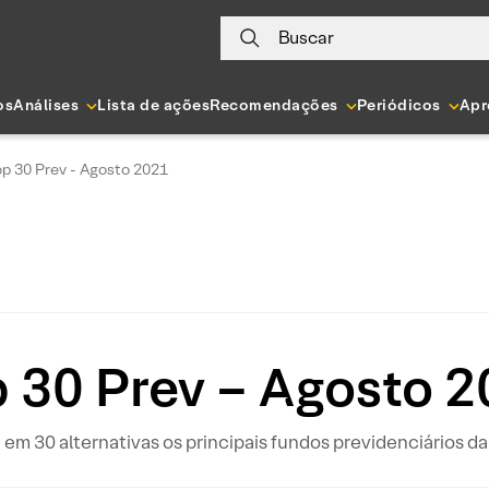
Buscar
os
Análises
Lista de ações
Recomendações
Periódicos
Apr
op 30 Prev - Agosto 2021
 30 Prev – Agosto 
 em 30 alternativas os principais fundos previdenciários d