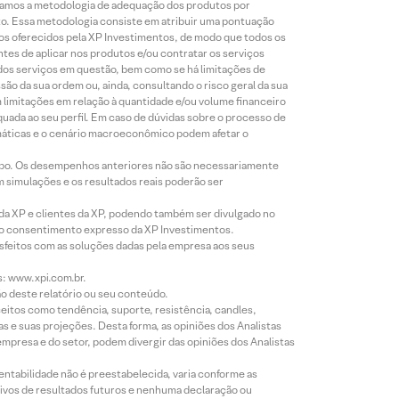
lizamos a metodologia de adequação dos produtos por
to. Essa metodologia consiste em atribuir uma pontuação
tos oferecidos pela XP Investimentos, de modo que todos os
ntes de aplicar nos produtos e/ou contratar os serviços
 dos serviços em questão, bem como se há limitações de
o da sua ordem ou, ainda, consultando o risco geral da sua
m limitações em relação à quantidade e/ou volume financeiro
equada ao seu perfil. Em caso de dúvidas sobre o processo de
imáticas e o cenário macroeconômico podem afetar o
empo. Os desempenhos anteriores não são necessariamente
m simulações e os resultados reais poderão ser
 da XP e clientes da XP, podendo também ser divulgado no
évio consentimento expresso da XP Investimentos.
isfeitos com as soluções dadas pela empresa aos seus
s: www.xpi.com.br.
ão deste relatório ou seu conteúdo.
eitos como tendência, suporte, resistência, candles,
s e suas projeções. Desta forma, as opiniões dos Analistas
presa e do setor, podem divergir das opiniões dos Analistas
entabilidade não é preestabelecida, varia conforme as
ivos de resultados futuros e nenhuma declaração ou