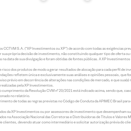
entos CCTVM S.A. (“XP Investimentos ou XP”) de acordo com todas as exigências p
r sua própria decisão de investimento, não constituindo qualquer tipo de oferta ou
s na data de sua divulgação e foram obtidas de fontes públicas. A XP Investimentos
e risco dos produtos de modo a gerar resultados de alocação para cada perfil de inv
mendações refletem única e exclusivamente suas análises e opiniões pessoais, que 
aviso prévio em decorrência de alterações nas condições de mercado, e que sua(s)
realizadas pela XP Investimentos.
lo cumprimento da Resolução CVM nº 20/2021 está indicado acima, sendo que, caso 
onado no relatório.
imento de todas as regras previstas no Código de Conduta da APIMEC Brasil para o 
ados da XP Investimentos ou por assessores de investimento que desempenham sua
os na Associação Nacional das Corretoras e Distribuidoras de Títulos e Valores 
de clientes, devendo atuar como intermediário e solicitar autorização prévia do cl