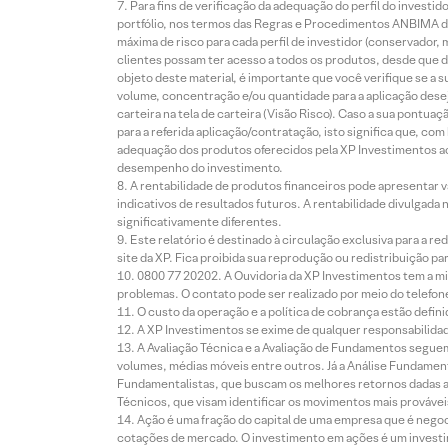
Para fins de verificação da adequação do perfil do invest
portfólio, nos termos das Regras e Procedimentos ANBIMA de
máxima de risco para cada perfil de investidor (conservado
clientes possam ter acesso a todos os produtos, desde que de
objeto deste material, é importante que você verifique se a
volume, concentração e/ou quantidade para a aplicação dese
carteira na tela de carteira (Visão Risco). Caso a sua pontu
para a referida aplicação/contratação, isto significa que, co
adequação dos produtos oferecidos pela XP Investimentos ao
desempenho do investimento.
A rentabilidade de produtos financeiros pode apresentar
indicativos de resultados futuros. A rentabilidade divulgada
significativamente diferentes.
Este relatório é destinado à circulação exclusiva para a 
site da XP. Fica proibida sua reprodução ou redistribuição p
0800 77 20202. A Ouvidoria da XP Investimentos tem a mi
problemas. O contato pode ser realizado por meio do telefon
O custo da operação e a política de cobrança estão defini
A XP Investimentos se exime de qualquer responsabilidade
A Avaliação Técnica e a Avaliação de Fundamentos seguem
volumes, médias móveis entre outros. Já a Análise Fundament
Fundamentalistas, que buscam os melhores retornos dadas as
Técnicos, que visam identificar os movimentos mais prováveis 
Ação é uma fração do capital de uma empresa que é negoci
cotações de mercado. O investimento em ações é um investi