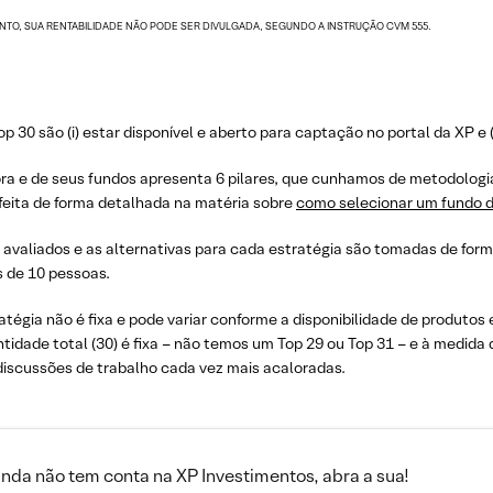
TANTO, SUA RENTABILIDADE NÃO PODE SER DIVULGADA, SEGUNDO A INSTRUÇÃO CVM 555.
p 30 são (i) estar disponível e aberto para captação no portal da XP e (i
ora e de seus fundos apresenta 6 pilares, que cunhamos de metodologia
 feita de forma detalhada na matéria sobre
como selecionar um fundo d
m avaliados e as alternativas para cada estratégia são tomadas de for
 de 10 pessoas.
atégia não é fixa e pode variar conforme a disponibilidade de produtos
antidade total (30) é fixa – não temos um Top 29 ou Top 31 – e à medida
 discussões de trabalho cada vez mais acaloradas.
inda não tem conta na XP Investimentos, abra a sua!