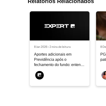
Relatórios Relacionados
8 Jan 2026 • 2 mins de leitura
8 De
Aportes adicionais em
PGB
Previdência após o
pat
fechamento do fundo: entenda
quando ainda são permitidos