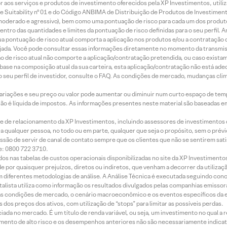
idor aos serviços e produtos de investimento oferecidos pela XP Investimentos, uti
 Suitability nº 01 e do Código ANBIMA de Distribuição de Produtos de Investimen
r, moderado e agressivo), bem como uma pontuação de risco para cada um dos produ
ntro das quantidades e limites da pontuação de risco definidas para o seu perfil. A
 sua pontuação de risco atual comporta a aplicação nos produtos e/ou a contratação
jada. Você pode consultar essas informações diretamente no momento da transmissã
ação de risco atual não comporte a aplicação/contratação pretendida, ou caso exista
m base na composição atual da sua carteira, esta aplicação/contratação não está ad
 seu perfil de investidor, consulte o FAQ. As condições de mercado, mudanças cl
 variações e seu preço ou valor pode aumentar ou diminuir num curto espaço de t
 não é líquida de impostos. As informações presentes neste material são baseadas e
rede de relacionamento da XP Investimentos, incluindo assessores de investimentos
ara qualquer pessoa, no todo ou em parte, qualquer que seja o propósito, sem o pr
ssão de servir de canal de contato sempre que os clientes que não se sentirem sat
e: 0800 722 3710.
dos nas tabelas de custos operacionais disponibilizadas no site da XP Investimento
 por quaisquer prejuízos, diretos ou indiretos, que venham a decorrer da utilizaç
 diferentes metodologias de análise. A Análise Técnica é executada seguindo conc
alista utiliza como informação os resultados divulgados pelas companhias emissora
 condições de mercado, o cenário macroeconômico e os eventos específicos da em
dos preços dos ativos, com utilização de “stops” para limitar as possíveis perdas.
ada no mercado. É um título de renda variável, ou seja, um investimento no qual a r
mento de alto risco e os desempenhos anteriores não são necessariamente indicat