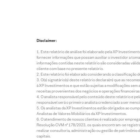
Disclaimer:
Este relatório de análise foi elaborado pela XP Investim
fornecer informações que possam auxiliar o investidor a toma
informações contidas neste relatório são consideradas válida
cliente com base no presente relatório.
Este relatório foi elaborado considerando a classificação d
O(s) signatário(s) deste relatório declara(m) que as reco
à XP Investimentos e que estão sujeitas a modificações sem 
receitas provenientes dos negócios e operações financeiras 
O analista responsável pelo conteúdo deste relatório e pe
responsável será o primeiro analista credenciado a ser menci
Os analistas da XP Investimentos estão obrigados ao cumpr
Analistas de Valores Mobiliários da XP Investimentos.
O atendimento de nossos clientes é realizado por empreg
Resolução CVM nº 178/2023, os quais encontram-se registrad
realizar consultoria, administração ou gestão de patrimônio 
capitais.