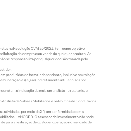
revistas na Resolução CVM 20/2021, tem como objetivo
 solicitação de compra e/ou venda de qualquer produto. As
 não se responsabiliza por qualquer decisão tomada pelo
estidor.
foram produzidas de forma independente, inclusive em relação
 remuneração(es) é(são) indiretamente influenciada por
constem a indicação de mais um analista no relatório, o
Analista de Valores Mobiliários e na Política de Conduta dos
s atividades por meio da XP, em conformidade com a
Mobiliários – ANCORD. O assessor de investimento não pode
iente para a realização de qualquer operação no mercado de