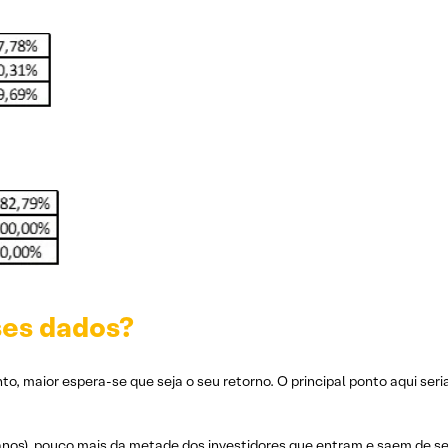
ses dados?
o, maior espera-se que seja o seu retorno. O principal ponto aqui ser
2 anos), pouco mais da metade dos investidores que entram e saem de