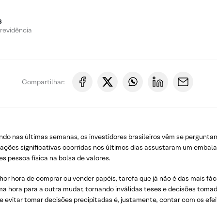
s
Previdência
Compartilhar:
do nas últimas semanas, os investidores brasileiros vêm se perguntan
zações significativas ocorridas nos últimos dias assustaram um embal
es pessoa física na bolsa de valores.
hor hora de comprar ou vender papéis, tarefa que já não é das mais fáce
ma hora para a outra mudar, tornando inválidas teses e decisões tomad
evitar tomar decisões precipitadas é, justamente, contar com os efeit