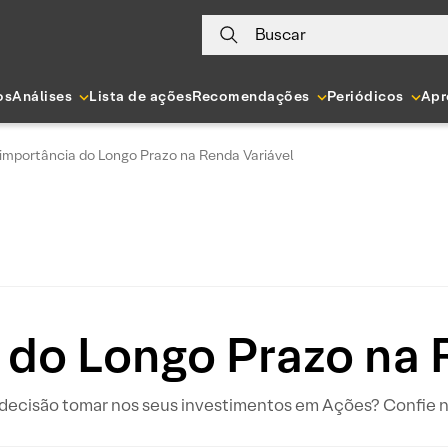
Buscar
os
Análises
Lista de ações
Recomendações
Periódicos
Apr
 importância do Longo Prazo na Renda Variável
 do Longo Prazo na 
 decisão tomar nos seus investimentos em Ações? Confie n