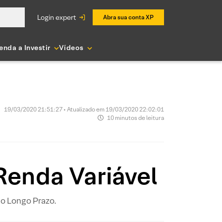
login expert
Abra sua conta XP
enda a Investir
Vídeos
19/03/2020 21:51:27 • Atualizado em 19/03/2020 22:02:01
10 minutos de leitura
Renda Variável
o Longo Prazo.