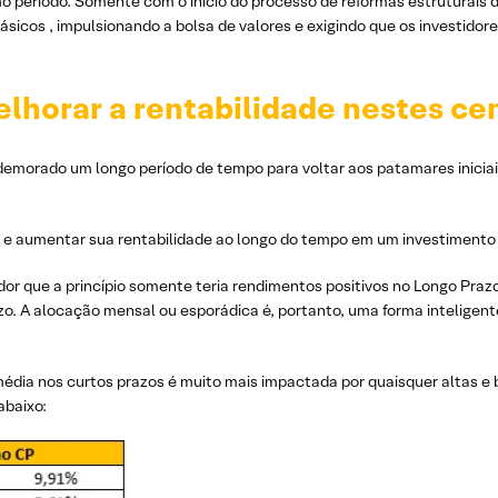
o período. Somente com o início do processo de reformas estruturais da
 básicos , impulsionando a bolsa de valores e exigindo que os investido
lhorar a rentabilidade nestes ce
emorado um longo período de tempo para voltar aos patamares iniciais 
e e aumentar sua rentabilidade ao longo do tempo em um investimento 
or que a princípio somente teria rendimentos positivos no Longo Prazo
o. A alocação mensal ou esporádica é, portanto, uma forma inteligente
 média nos curtos prazos é muito mais impactada por quaisquer altas e
abaixo: