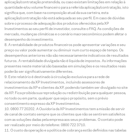
aplicação/contratação pretendida, ou caso existam limitações em relação à
quantidade e/ou volume financeiro para a referida aplicação/contratação, isto
significa que, com base na composição atual da sua carteira, esta
aplicação/contratação não está adequada ao seu perfil. Em caso de dúvidas
sobre o processo de adequação dos produtos oferecidos pela XP
Investimentos ao seu perfil de investidor, consulte o FAQ. As condições de
mercado, mudanças climáticas e o cenário macroeconômico podem afetar o
desempenho do investimento.
A rentabilidade de produtos financeiros pode apresentar variações e seu
preço ou valor pode aumentar ou diminuir num curto espaço de tempo. Os
desempenhos anteriores não são necessariamente indicativos de resultados
futuros. A rentabilidade divulgada não é líquida de impostos. As informações
presentes neste material são baseadas em simulações e os resultados reais
poderão ser significativamente diferentes.
Este relatório é destinado à circulação exclusiva para a rede de
relacionamento da XP Investimentos, incluindo assessores de
investimentos da XP e clientes da XP, podendo também ser divulgado no site
da XP. Fica proibida sua reprodução ou redistribuição para qualquer pessoa,
no todo ou em parte, qualquer que seja o propósito, sem o prévio
consentimento expresso da XP Investimentos.
0800 77 20202. A Ouvidoria da XP Investimentos tem a missão de servir
de canal de contato sempre que os clientes que não se sentirem satisfeitos
com as soluções dadas pela empresa aos seus problemas. O contato pode
ser realizado por meio do telefone: 0800 722 3710.
O custo da operação e a política de cobrança estão definidos nas tabelas