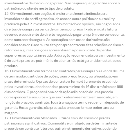
investimento é de médio-longo prazo. Não há quaisquer garantias sobre o
patrimônio do cliente neste tipo de produto.
O investimento em opções é preferencialmente indicado para
investidores de perfil agressivo, de acordo com a política de suitability
praticada pela XP Investimentos. No mercado de opções, são negociados
direitos de compra ou venda de um bem por preço fixado em data futura,
devendo o adquirente do direito negociado pagar um prêmio ao vendedor tal
como num acordo seguro. As operações com esses derivativos são
consideradas de risco muito alto por apresentarem altas relações de risco e
retorno e algumas posições apresentarem a possibilidade de perdas
superiores ao capital investido. A duração recomendada para o investimento
é de curto prazo e o patrimônio do cliente não está garantido neste tipo de
produto.
O investimento em termos são contratos para compra ou a venda de uma
determinada quantidade de ações, a um preço fixado, para liquidação em
prazo determinado. O prazo do contrato a Termo é livremente escolhido
pelos investidores, obedecendo o prazo mínimo de 16 dias e máximo de 999
dias corridos. O preço será o valor da ação adicionado de uma parcela
correspondente aos juros – que são fixados livremente em mercado, em
função do prazo do contrato. Toda transação a termo requer um depósito de
garantia. Essas garantias são prestadas em duas formas: cobertura ou
margem.
O investimento em Mercados Futuros embute riscos de perdas
patrimoniais significativos. Commodity é um objeto ou determinante de
preço de um contrato futuro ou outro instrumento derivativo, podendo