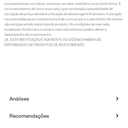
consubstanciar um índice, uma taxa, um valor mobiliário ou produto físico. É
um investimento de risco muito alto, que contempla a possibilidade de
oscilação de preço devido à utilização de alavancagem financeira. A duração
recomendada para o investimento é de curto prazo e o patrimônio do cliente
não está garantido neste tipo de produto. As condições de mercado,
mudanças climáticas e o cenário macroeconômico podem afetar o
desempenho do investimento.
ESTA INSTITUIÇÃO É ADERENTE AO CÓDIGO ANBIMA DE
DISTRIBUIÇÃO DE PRODUTOS DE INVESTIMENTO.
Análises
Recomendações