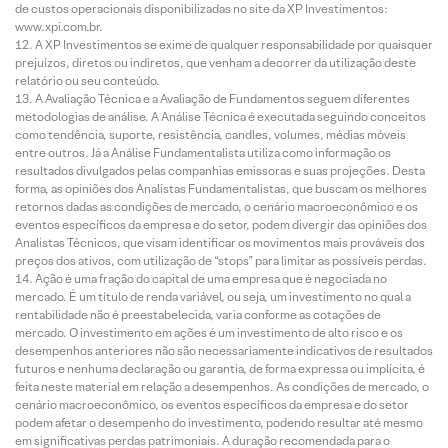
de custos operacionais disponibilizadas no site da XP Investimentos:
www.xpi.com.br.
A XP Investimentos se exime de qualquer responsabilidade por quaisquer
prejuízos, diretos ou indiretos, que venham a decorrer da utilização deste
relatório ou seu conteúdo.
A Avaliação Técnica e a Avaliação de Fundamentos seguem diferentes
metodologias de análise. A Análise Técnica é executada seguindo conceitos
como tendência, suporte, resistência, candles, volumes, médias móveis
entre outros. Já a Análise Fundamentalista utiliza como informação os
resultados divulgados pelas companhias emissoras e suas projeções. Desta
forma, as opiniões dos Analistas Fundamentalistas, que buscam os melhores
retornos dadas as condições de mercado, o cenário macroeconômico e os
eventos específicos da empresa e do setor, podem divergir das opiniões dos
Analistas Técnicos, que visam identificar os movimentos mais prováveis dos
preços dos ativos, com utilização de “stops” para limitar as possíveis perdas.
Ação é uma fração do capital de uma empresa que é negociada no
mercado. É um título de renda variável, ou seja, um investimento no qual a
rentabilidade não é preestabelecida, varia conforme as cotações de
mercado. O investimento em ações é um investimento de alto risco e os
desempenhos anteriores não são necessariamente indicativos de resultados
futuros e nenhuma declaração ou garantia, de forma expressa ou implícita, é
feita neste material em relação a desempenhos. As condições de mercado, o
cenário macroeconômico, os eventos específicos da empresa e do setor
podem afetar o desempenho do investimento, podendo resultar até mesmo
em significativas perdas patrimoniais. A duração recomendada para o