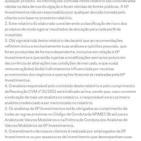
qualquer produto. As informações contidas neste relatório são consideradas
válidas na data de sua divulgação e foram obtidas de fontes públicas. A XP
Investimentos não se responsabiliza por qualquer decisão tomada pelo
cliente com base no presente relatório.
Este relatório foi elaborado considerando a classificação de risco dos
produtos de modo a gerar resultados de alocação para cada perfil de
investidor.
O(s) signatário(s) deste relatório declara(m) que as recomendações
refletem única e exclusivamente suas análises e opiniões pessoais, que
foram produzidas de forma independente, inclusive em relação à XP
Investimentos e que estão sujeitas a modificações sem aviso prévio em
decorrência de alterações nas condições de mercado, e que sua(s)
remuneração(es) é(são) indiretamente influenciada por receitas
provenientes dos negócios e operações financeiras realizadas pela XP
Investimentos.
O analista responsável pelo conteúdo deste relatório e pelo cumprimento
da Resolução CVM nº 20/2021 está indicado acima, sendo que, caso constem
a indicação de mais um analista no relatório, o responsável será o primeiro
analista credenciado a ser mencionado no relatório.
Os analistas da XP Investimentos estão obrigados ao cumprimento de
todas as regras previstas no Código de Conduta da APIMEC Brasil para o
Analista de Valores Mobiliários e na Política de Conduta dos Analistas de
Valores Mobiliários da XP Investimentos.
O atendimento de nossos clientes é realizado por empregados da XP
Investimentos ou por assessores de investimento que desempenham suas