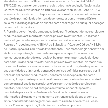
atividades por meio da XP, em conformidade com a Resolução CVM nº
178/2023, os quais encontram-se registrados na Associação Nacional das
Corretoras e Distribuidoras de Títulos e Valores Mobiliários – ANCORD. O
assessor de investimento não pode realizar consultoria, administração ou
gestão de patrimônio de clientes, devendo atuar como intermediário e
solicitar autorização prévia do cliente para a realização de qualquer operação
no mercado de capitais.
Para fins de verificação da adequação do perfil do investidor aos serviços e
produtos de investimento oferecidos pela XP Investimentos, utilizamos a
metodologia de adequação dos produtos por portfólio, nos termos das
Regras e Procedimentos ANBIMA de Suitability nº 01 e do Código ANBIMA
de Distribuição de Produtos de Investimento. Essa metodologia consiste em
atribuir uma pontuação máxima de risco para cada perfil de investidor
(conservador, moderado e agressivo), bem como uma pontuação de risco
para cada um dos produtos oferecidos pela XP Investimentos, de modo que
todos os clientes possam ter acesso a todos os produtos, desde que dentro
das quantidades e limites da pontuação de risco definidas para o seu perfil.
Antes de aplicar nos produtos e/ou contratar os serviços objeto deste
material, é importante que você verifique se a sua pontuação de risco atual
comporta a aplicação nos produtos e/ou a contratação dos serviços em
questão, bem como se há limitações de volume, concentração e/ou
quantidade para a aplicação desejada. Você pode consultar essas
informações diretamente no momento da transmissão da sua ordem ou,
ainda, consultando o risco geral da sua carteira na tela de carteira (Visão
Risco). Caso a sua pontuação de risco atual não comporte a