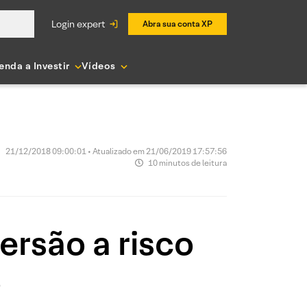
login expert
Abra sua conta XP
enda a Investir
Vídeos
21/12/2018 09:00:01 • Atualizado em 21/06/2019 17:57:56
10 minutos de leitura
rsão a risco
o