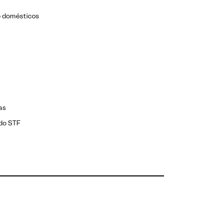
o domésticos
as
 do STF