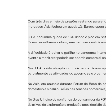
Com três dias e meio de pregões restando para ence
mercados. Ásia fechou em queda 1%, Europa opera e
O S&P acumula queda de 16% desde o pico em Setem
Como ressaltamos ontem, sem nenhum sinal de uma 
A dificuldade é achar o gatilho no panorama inter
evento a monitorar poderia ser acordo comercial en
Nos EUA, saída abrupta do ministro da defesa ap
parcialmente as atividades do governo se o orçamen
Na Ásia, em anúncio durante Forum de Boao da con
doméstico e sinalizou alívio nas tensões comercia
No Brasil, índice de confiança do consumidor da FG
de ativos de exploração e produção após decisão do