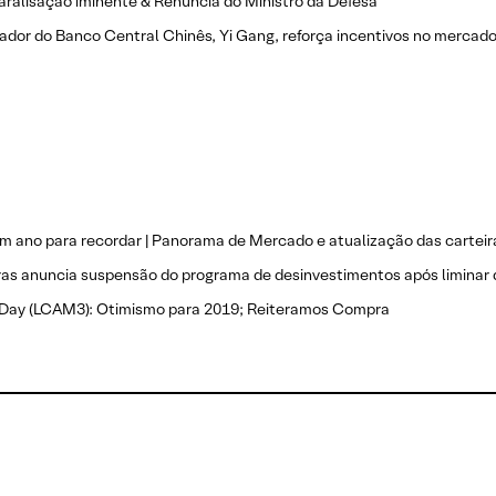
ralisação iminente & Renúncia do Ministro da Defesa
dor do Banco Central Chinês, Yi Gang, reforça incentivos no mercad
m ano para recordar | Panorama de Mercado e atualização das carteir
as anuncia suspensão do programa de desinvestimentos após liminar
 Day (LCAM3): Otimismo para 2019; Reiteramos Compra