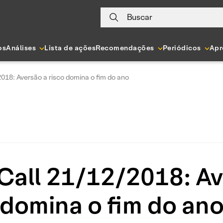
Buscar
os
Análises
Lista de ações
Recomendações
Periódicos
Apr
018: Aversão a risco domina o fim do ano
Call 21/12/2018: Ave
domina o fim do an