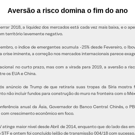
Aversão a risco domina o fim do ano
rrar 2018, a liquidez dos mercados está cada vez mais baixa, e o apeti
m território levemente negativo.
bro, o índice de emergentes acumula -25% desde Fevereiro, o Ibov
crise iminente, a correção nos mercados internacionais parece exag
nacional no curto prazo, mas com a virada para 2019, a aversão a ris
tre os EUA e China.
ós anúncio de Trump de que retiraria suas tropas da Síria mostra 
to não incluir fundos para construção do muro na fronteira com o Méx
ferência anual da Ásia, Governador do Banco Central Chinês, o PB
is, com crescimento econômico em foco.
V atinge maior nível desde Abril de 2014, enquanto que do lado das 
 STF e ontem foi concluído leilão de transmissão 004/18 com sucesso.