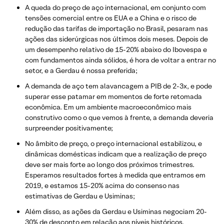
A queda do preço de aço internacional, em conjunto com
tensões comercial entre os EUA e a China e o risco de
redução das tarifas de importação no Brasil, pesaram nas
ações das siderúrgicas nos últimos dois meses. Depois de
um desempenho relativo de 15-20% abaixo do Ibovespa e
com fundamentos ainda sólidos, é hora de voltar a entrar no
setor, e a Gerdau é nossa preferida;
A demanda de aço tem alavancagem a PIB de 2-3x, e pode
superar esse patamar em momentos de forte retomada
econômica. Em um ambiente macroeconômico mais
construtivo como o que vemos à frente, a demanda deveria
surpreender positivamente;
No âmbito de preço, o preço internacional estabilizou, e
dinâmicas domésticas indicam que a realização de preço
deve ser mais forte ao longo dos próximos trimestres.
Esperamos resultados fortes à medida que entramos em
2019, e estamos 15-20% acima do consenso nas
estimativas de Gerdau e Usiminas;​
Além disso, as ações da Gerdau e Usiminas negociam 20-
30% de desconto em relação aos níveis históricos.