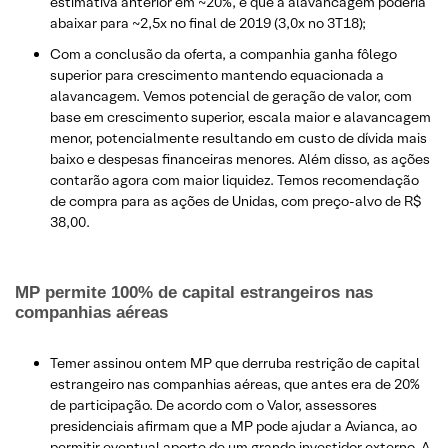
estimativa anterior em ~20%, e que a alavancagem poderia
abaixar para ~2,5x no final de 2019 (3,0x no 3T18);
Com a conclusão da oferta, a companhia ganha fôlego
superior para crescimento mantendo equacionada a
alavancagem. Vemos potencial de geração de valor, com
base em crescimento superior, escala maior e alavancagem
menor, potencialmente resultando em custo de dívida mais
baixo e despesas financeiras menores. Além disso, as ações
contarão agora com maior liquidez. Temos recomendação
de compra para as ações de Unidas, com preço-alvo de R$
38,00.
MP permite 100% de capital estrangeiros nas
companhias aéreas
Temer assinou ontem MP que derruba restrição de capital
estrangeiro nas companhias aéreas, que antes era de 20%
de participação. De acordo com o Valor, assessores
presidenciais afirmam que a MP pode ajudar a Avianca, ao
permitir eventual aporte de um grande investidor externo. A