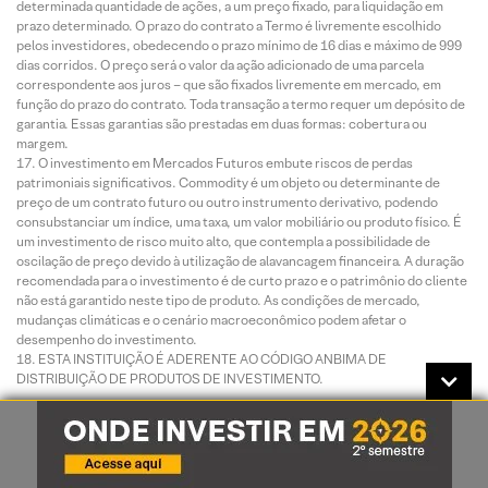
determinada quantidade de ações, a um preço fixado, para liquidação em
prazo determinado. O prazo do contrato a Termo é livremente escolhido
pelos investidores, obedecendo o prazo mínimo de 16 dias e máximo de 999
dias corridos. O preço será o valor da ação adicionado de uma parcela
correspondente aos juros – que são fixados livremente em mercado, em
função do prazo do contrato. Toda transação a termo requer um depósito de
garantia. Essas garantias são prestadas em duas formas: cobertura ou
margem.
O investimento em Mercados Futuros embute riscos de perdas
patrimoniais significativos. Commodity é um objeto ou determinante de
preço de um contrato futuro ou outro instrumento derivativo, podendo
consubstanciar um índice, uma taxa, um valor mobiliário ou produto físico. É
um investimento de risco muito alto, que contempla a possibilidade de
oscilação de preço devido à utilização de alavancagem financeira. A duração
recomendada para o investimento é de curto prazo e o patrimônio do cliente
não está garantido neste tipo de produto. As condições de mercado,
mudanças climáticas e o cenário macroeconômico podem afetar o
desempenho do investimento.
ESTA INSTITUIÇÃO É ADERENTE AO CÓDIGO ANBIMA DE
DISTRIBUIÇÃO DE PRODUTOS DE INVESTIMENTO.