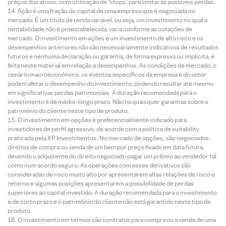
preços dos ativos, com utilização de “stops” para limitar as possíveis perdas.
Ação é uma fração do capital de uma empresa que é negociada no
mercado. É um título de renda variável, ou seja, um investimento no qual a
rentabilidade não é preestabelecida, varia conforme as cotações de
mercado. O investimento em ações é um investimento de alto risco e os
desempenhos anteriores não são necessariamente indicativos de resultados
futuros e nenhuma declaração ou garantia, de forma expressa ou implícita, é
feita neste material em relação a desempenhos. As condições de mercado, o
cenário macroeconômico, os eventos específicos da empresa e do setor
podem afetar o desempenho do investimento, podendo resultar até mesmo
em significativas perdas patrimoniais. A duração recomendada para o
investimento é de médio-longo prazo. Não há quaisquer garantias sobre o
patrimônio do cliente neste tipo de produto.
O investimento em opções é preferencialmente indicado para
investidores de perfil agressivo, de acordo com a política de suitability
praticada pela XP Investimentos. No mercado de opções, são negociados
direitos de compra ou venda de um bem por preço fixado em data futura,
devendo o adquirente do direito negociado pagar um prêmio ao vendedor tal
como num acordo seguro. As operações com esses derivativos são
consideradas de risco muito alto por apresentarem altas relações de risco e
retorno e algumas posições apresentarem a possibilidade de perdas
superiores ao capital investido. A duração recomendada para o investimento
é de curto prazo e o patrimônio do cliente não está garantido neste tipo de
produto.
O investimento em termos são contratos para compra ou a venda de uma