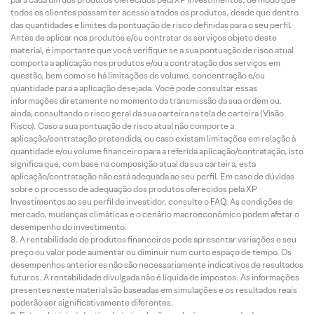
todos os clientes possam ter acesso a todos os produtos, desde que dentro
das quantidades e limites da pontuação de risco definidas para o seu perfil.
Antes de aplicar nos produtos e/ou contratar os serviços objeto deste
material, é importante que você verifique se a sua pontuação de risco atual
comporta a aplicação nos produtos e/ou a contratação dos serviços em
questão, bem como se há limitações de volume, concentração e/ou
quantidade para a aplicação desejada. Você pode consultar essas
informações diretamente no momento da transmissão da sua ordem ou,
ainda, consultando o risco geral da sua carteira na tela de carteira (Visão
Risco). Caso a sua pontuação de risco atual não comporte a
aplicação/contratação pretendida, ou caso existam limitações em relação à
quantidade e/ou volume financeiro para a referida aplicação/contratação, isto
significa que, com base na composição atual da sua carteira, esta
aplicação/contratação não está adequada ao seu perfil. Em caso de dúvidas
sobre o processo de adequação dos produtos oferecidos pela XP
Investimentos ao seu perfil de investidor, consulte o FAQ. As condições de
mercado, mudanças climáticas e o cenário macroeconômico podem afetar o
desempenho do investimento.
A rentabilidade de produtos financeiros pode apresentar variações e seu
preço ou valor pode aumentar ou diminuir num curto espaço de tempo. Os
desempenhos anteriores não são necessariamente indicativos de resultados
futuros. A rentabilidade divulgada não é líquida de impostos. As informações
presentes neste material são baseadas em simulações e os resultados reais
poderão ser significativamente diferentes.