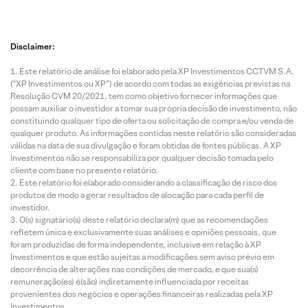
Disclaimer:
Este relatório de análise foi elaborado pela XP Investimentos CCTVM S.A.
(“XP Investimentos ou XP”) de acordo com todas as exigências previstas na
Resolução CVM 20/2021, tem como objetivo fornecer informações que
possam auxiliar o investidor a tomar sua própria decisão de investimento, não
constituindo qualquer tipo de oferta ou solicitação de compra e/ou venda de
qualquer produto. As informações contidas neste relatório são consideradas
válidas na data de sua divulgação e foram obtidas de fontes públicas. A XP
Investimentos não se responsabiliza por qualquer decisão tomada pelo
cliente com base no presente relatório.
Este relatório foi elaborado considerando a classificação de risco dos
produtos de modo a gerar resultados de alocação para cada perfil de
investidor.
O(s) signatário(s) deste relatório declara(m) que as recomendações
refletem única e exclusivamente suas análises e opiniões pessoais, que
foram produzidas de forma independente, inclusive em relação à XP
Investimentos e que estão sujeitas a modificações sem aviso prévio em
decorrência de alterações nas condições de mercado, e que sua(s)
remuneração(es) é(são) indiretamente influenciada por receitas
provenientes dos negócios e operações financeiras realizadas pela XP
Investimentos.