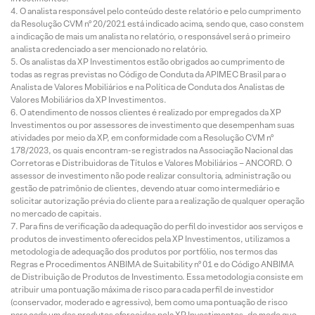
O analista responsável pelo conteúdo deste relatório e pelo cumprimento
da Resolução CVM nº 20/2021 está indicado acima, sendo que, caso constem
a indicação de mais um analista no relatório, o responsável será o primeiro
analista credenciado a ser mencionado no relatório.
Os analistas da XP Investimentos estão obrigados ao cumprimento de
todas as regras previstas no Código de Conduta da APIMEC Brasil para o
Analista de Valores Mobiliários e na Política de Conduta dos Analistas de
Valores Mobiliários da XP Investimentos.
O atendimento de nossos clientes é realizado por empregados da XP
Investimentos ou por assessores de investimento que desempenham suas
atividades por meio da XP, em conformidade com a Resolução CVM nº
178/2023, os quais encontram-se registrados na Associação Nacional das
Corretoras e Distribuidoras de Títulos e Valores Mobiliários – ANCORD. O
assessor de investimento não pode realizar consultoria, administração ou
gestão de patrimônio de clientes, devendo atuar como intermediário e
solicitar autorização prévia do cliente para a realização de qualquer operação
no mercado de capitais.
Para fins de verificação da adequação do perfil do investidor aos serviços e
produtos de investimento oferecidos pela XP Investimentos, utilizamos a
metodologia de adequação dos produtos por portfólio, nos termos das
Regras e Procedimentos ANBIMA de Suitability nº 01 e do Código ANBIMA
de Distribuição de Produtos de Investimento. Essa metodologia consiste em
atribuir uma pontuação máxima de risco para cada perfil de investidor
(conservador, moderado e agressivo), bem como uma pontuação de risco
para cada um dos produtos oferecidos pela XP Investimentos, de modo que