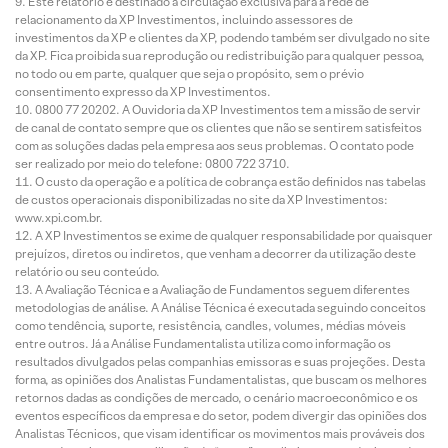
Este relatório é destinado à circulação exclusiva para a rede de
relacionamento da XP Investimentos, incluindo assessores de
investimentos da XP e clientes da XP, podendo também ser divulgado no site
da XP. Fica proibida sua reprodução ou redistribuição para qualquer pessoa,
no todo ou em parte, qualquer que seja o propósito, sem o prévio
consentimento expresso da XP Investimentos.
0800 77 20202. A Ouvidoria da XP Investimentos tem a missão de servir
de canal de contato sempre que os clientes que não se sentirem satisfeitos
com as soluções dadas pela empresa aos seus problemas. O contato pode
ser realizado por meio do telefone: 0800 722 3710.
O custo da operação e a política de cobrança estão definidos nas tabelas
de custos operacionais disponibilizadas no site da XP Investimentos:
www.xpi.com.br.
A XP Investimentos se exime de qualquer responsabilidade por quaisquer
prejuízos, diretos ou indiretos, que venham a decorrer da utilização deste
relatório ou seu conteúdo.
A Avaliação Técnica e a Avaliação de Fundamentos seguem diferentes
metodologias de análise. A Análise Técnica é executada seguindo conceitos
como tendência, suporte, resistência, candles, volumes, médias móveis
entre outros. Já a Análise Fundamentalista utiliza como informação os
resultados divulgados pelas companhias emissoras e suas projeções. Desta
forma, as opiniões dos Analistas Fundamentalistas, que buscam os melhores
retornos dadas as condições de mercado, o cenário macroeconômico e os
eventos específicos da empresa e do setor, podem divergir das opiniões dos
Analistas Técnicos, que visam identificar os movimentos mais prováveis dos