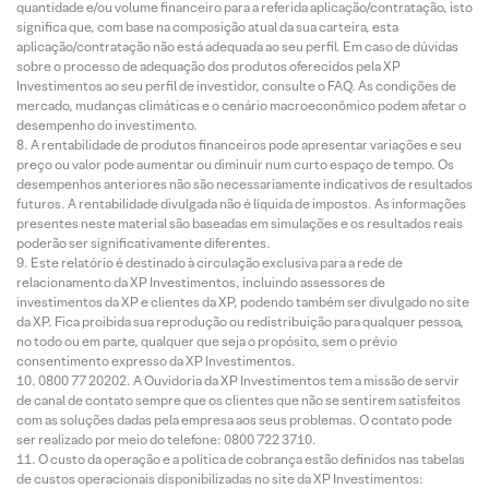
quantidade e/ou volume financeiro para a referida aplicação/contratação, isto
significa que, com base na composição atual da sua carteira, esta
aplicação/contratação não está adequada ao seu perfil. Em caso de dúvidas
sobre o processo de adequação dos produtos oferecidos pela XP
Investimentos ao seu perfil de investidor, consulte o FAQ. As condições de
mercado, mudanças climáticas e o cenário macroeconômico podem afetar o
desempenho do investimento.
A rentabilidade de produtos financeiros pode apresentar variações e seu
preço ou valor pode aumentar ou diminuir num curto espaço de tempo. Os
desempenhos anteriores não são necessariamente indicativos de resultados
futuros. A rentabilidade divulgada não é líquida de impostos. As informações
presentes neste material são baseadas em simulações e os resultados reais
poderão ser significativamente diferentes.
Este relatório é destinado à circulação exclusiva para a rede de
relacionamento da XP Investimentos, incluindo assessores de
investimentos da XP e clientes da XP, podendo também ser divulgado no site
da XP. Fica proibida sua reprodução ou redistribuição para qualquer pessoa,
no todo ou em parte, qualquer que seja o propósito, sem o prévio
consentimento expresso da XP Investimentos.
0800 77 20202. A Ouvidoria da XP Investimentos tem a missão de servir
de canal de contato sempre que os clientes que não se sentirem satisfeitos
com as soluções dadas pela empresa aos seus problemas. O contato pode
ser realizado por meio do telefone: 0800 722 3710.
O custo da operação e a política de cobrança estão definidos nas tabelas
de custos operacionais disponibilizadas no site da XP Investimentos: