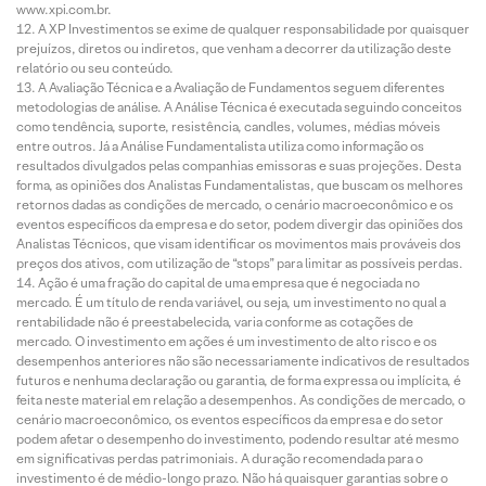
www.xpi.com.br.
A XP Investimentos se exime de qualquer responsabilidade por quaisquer
prejuízos, diretos ou indiretos, que venham a decorrer da utilização deste
relatório ou seu conteúdo.
A Avaliação Técnica e a Avaliação de Fundamentos seguem diferentes
metodologias de análise. A Análise Técnica é executada seguindo conceitos
como tendência, suporte, resistência, candles, volumes, médias móveis
entre outros. Já a Análise Fundamentalista utiliza como informação os
resultados divulgados pelas companhias emissoras e suas projeções. Desta
forma, as opiniões dos Analistas Fundamentalistas, que buscam os melhores
retornos dadas as condições de mercado, o cenário macroeconômico e os
eventos específicos da empresa e do setor, podem divergir das opiniões dos
Analistas Técnicos, que visam identificar os movimentos mais prováveis dos
preços dos ativos, com utilização de “stops” para limitar as possíveis perdas.
Ação é uma fração do capital de uma empresa que é negociada no
mercado. É um título de renda variável, ou seja, um investimento no qual a
rentabilidade não é preestabelecida, varia conforme as cotações de
mercado. O investimento em ações é um investimento de alto risco e os
desempenhos anteriores não são necessariamente indicativos de resultados
futuros e nenhuma declaração ou garantia, de forma expressa ou implícita, é
feita neste material em relação a desempenhos. As condições de mercado, o
cenário macroeconômico, os eventos específicos da empresa e do setor
podem afetar o desempenho do investimento, podendo resultar até mesmo
em significativas perdas patrimoniais. A duração recomendada para o
investimento é de médio-longo prazo. Não há quaisquer garantias sobre o