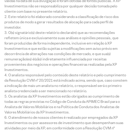
válidas na data de sua divulgação e foram obtidas de fontes públicas. A XP
Investimentos não se responsabiliza por qualquer decisão tomada pelo
cliente com base no presente relatório.
Este relatório foi elaborado considerando a classificação de risco dos
produtos de modo a gerar resultados de alocação para cada perfil de
investidor.
O(s) signatário(s) deste relatório declara(m) que as recomendações
refletem única e exclusivamente suas análises e opiniões pessoais, que
foram produzidas de forma independente, inclusive em relação à XP
Investimentos e que estão sujeitas a modificações sem aviso prévio em
decorrência de alterações nas condições de mercado, e que sua(s)
remuneração(es) é(são) indiretamente influenciada por receitas
provenientes dos negócios e operações financeiras realizadas pela XP
Investimentos.
O analista responsável pelo conteúdo deste relatório e pelo cumprimento
da Resolução CVM nº 20/2021 está indicado acima, sendo que, caso constem
a indicação de mais um analista no relatório, o responsável será o primeiro
analista credenciado a ser mencionado no relatório.
Os analistas da XP Investimentos estão obrigados ao cumprimento de
todas as regras previstas no Código de Conduta da APIMEC Brasil para o
Analista de Valores Mobiliários e na Política de Conduta dos Analistas de
Valores Mobiliários da XP Investimentos.
O atendimento de nossos clientes é realizado por empregados da XP
Investimentos ou por assessores de investimento que desempenham suas
atividades por meio da XP, em conformidade com a Resolução CVM nº