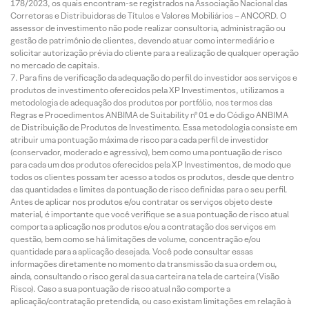
178/2023, os quais encontram-se registrados na Associação Nacional das
Corretoras e Distribuidoras de Títulos e Valores Mobiliários – ANCORD. O
assessor de investimento não pode realizar consultoria, administração ou
gestão de patrimônio de clientes, devendo atuar como intermediário e
solicitar autorização prévia do cliente para a realização de qualquer operação
no mercado de capitais.
Para fins de verificação da adequação do perfil do investidor aos serviços e
produtos de investimento oferecidos pela XP Investimentos, utilizamos a
metodologia de adequação dos produtos por portfólio, nos termos das
Regras e Procedimentos ANBIMA de Suitability nº 01 e do Código ANBIMA
de Distribuição de Produtos de Investimento. Essa metodologia consiste em
atribuir uma pontuação máxima de risco para cada perfil de investidor
(conservador, moderado e agressivo), bem como uma pontuação de risco
para cada um dos produtos oferecidos pela XP Investimentos, de modo que
todos os clientes possam ter acesso a todos os produtos, desde que dentro
das quantidades e limites da pontuação de risco definidas para o seu perfil.
Antes de aplicar nos produtos e/ou contratar os serviços objeto deste
material, é importante que você verifique se a sua pontuação de risco atual
comporta a aplicação nos produtos e/ou a contratação dos serviços em
questão, bem como se há limitações de volume, concentração e/ou
quantidade para a aplicação desejada. Você pode consultar essas
informações diretamente no momento da transmissão da sua ordem ou,
ainda, consultando o risco geral da sua carteira na tela de carteira (Visão
Risco). Caso a sua pontuação de risco atual não comporte a
aplicação/contratação pretendida, ou caso existam limitações em relação à