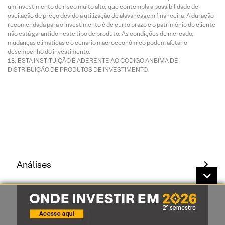
um investimento de risco muito alto, que contempla a possibilidade de
oscilação de preço devido à utilização de alavancagem financeira. A duração
recomendada para o investimento é de curto prazo e o patrimônio do cliente
não está garantido neste tipo de produto. As condições de mercado,
mudanças climáticas e o cenário macroeconômico podem afetar o
desempenho do investimento.
ESTA INSTITUIÇÃO É ADERENTE AO CÓDIGO ANBIMA DE
DISTRIBUIÇÃO DE PRODUTOS DE INVESTIMENTO.
Análises
Recomendações
Grupo XP