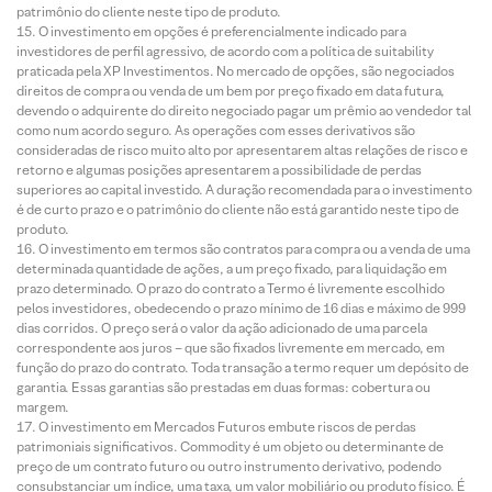
patrimônio do cliente neste tipo de produto.
O investimento em opções é preferencialmente indicado para
investidores de perfil agressivo, de acordo com a política de suitability
praticada pela XP Investimentos. No mercado de opções, são negociados
direitos de compra ou venda de um bem por preço fixado em data futura,
devendo o adquirente do direito negociado pagar um prêmio ao vendedor tal
como num acordo seguro. As operações com esses derivativos são
consideradas de risco muito alto por apresentarem altas relações de risco e
retorno e algumas posições apresentarem a possibilidade de perdas
superiores ao capital investido. A duração recomendada para o investimento
é de curto prazo e o patrimônio do cliente não está garantido neste tipo de
produto.
O investimento em termos são contratos para compra ou a venda de uma
determinada quantidade de ações, a um preço fixado, para liquidação em
prazo determinado. O prazo do contrato a Termo é livremente escolhido
pelos investidores, obedecendo o prazo mínimo de 16 dias e máximo de 999
dias corridos. O preço será o valor da ação adicionado de uma parcela
correspondente aos juros – que são fixados livremente em mercado, em
função do prazo do contrato. Toda transação a termo requer um depósito de
garantia. Essas garantias são prestadas em duas formas: cobertura ou
margem.
O investimento em Mercados Futuros embute riscos de perdas
patrimoniais significativos. Commodity é um objeto ou determinante de
preço de um contrato futuro ou outro instrumento derivativo, podendo
consubstanciar um índice, uma taxa, um valor mobiliário ou produto físico. É