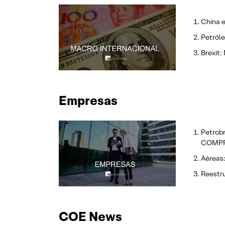
China e
Petróle
Brexit:
Empresas
Petrobr
COMP
Aéreas:
Reestru
COE News