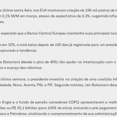
na última sexta-feira nos EUA mostraram criação de 196 mil postos de
 0,1% M/M em março, abaixo da expectativa de 0,3%, sugerindo inflaç
as.
 é esperado que o Banco Central Europeu mantenha suas principais taxa
o em 32%, a mais baixa depois de 100 dias já registrada para um pres
capturado a tendência.
 Bolsonaro (desde o pico de 40%) não ajudar na interlocução com o 
ra o avanço das reformas.
última semana, o presidente investirá na criação de uma coalizão in
iedade, Novo, Avante, PSL e PR. Segundo notícias, Jair Bolsonaro dis
a Engie e o fundo de pensão canadense CDPQ apresentaram a melho
lhões ou R$ 35,1 bilhões (para 100% do ativo), incluindo o pré-pagame
a a Petrobras, sinalizando o comprometimento de sua administração 