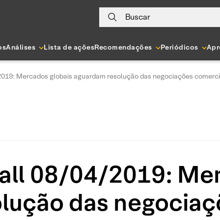
Buscar
os
Análises
Lista de ações
Recomendações
Periódicos
Apr
2019: Mercados globais aguardam resolução das negociações comerci
all 08/04/2019: Mer
lução das negociaç