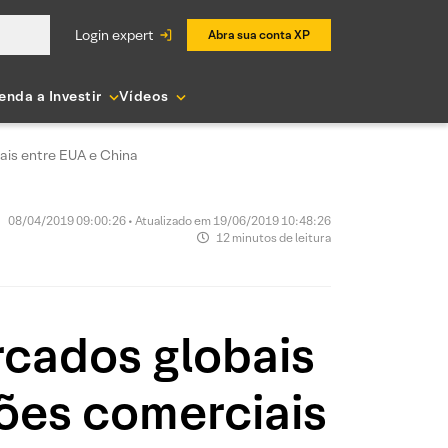
login expert
Abra sua conta XP
enda a Investir
Vídeos
ais entre EUA e China
08/04/2019 09:00:26 • Atualizado em 19/06/2019 10:48:26
12 minutos de leitura
cados globais
ões comerciais