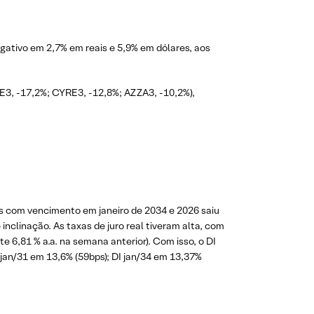
gativo em 2,7% em reais e 5,9% em dólares, aos
VE3, -17,2%; CYRE3, -12,8%; AZZA3, -10,2%),
tos com vencimento em janeiro de 2034 e 2026 saiu
nclinação. As taxas de juro real tiveram alta, com
e 6,81 % a.a. na semana anterior). Com isso, o DI
 jan/31 em 13,6% (59bps); DI jan/34 em 13,37%