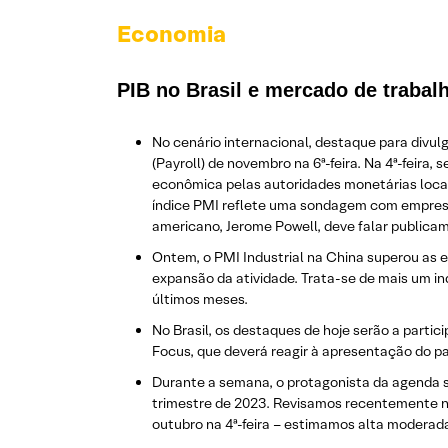
Economia
PIB no Brasil e mercado de traba
No cenário internacional, destaque para divu
(Payroll) de novembro na 6ª-feira. Na 4ª-feira
econômica pelas autoridades monetárias locais
índice PMI reflete uma sondagem com empresár
americano, Jerome Powell, deve falar publicam
Ontem, o PMI Industrial na China superou as 
expansão da atividade. Trata-se de mais um ind
últimos meses.
No Brasil, os destaques de hoje serão a partic
Focus, que deverá reagir à apresentação do pa
Durante a semana, o protagonista da agenda se
trimestre de 2023. Revisamos recentemente no
outubro na 4ª-feira – estimamos alta modera