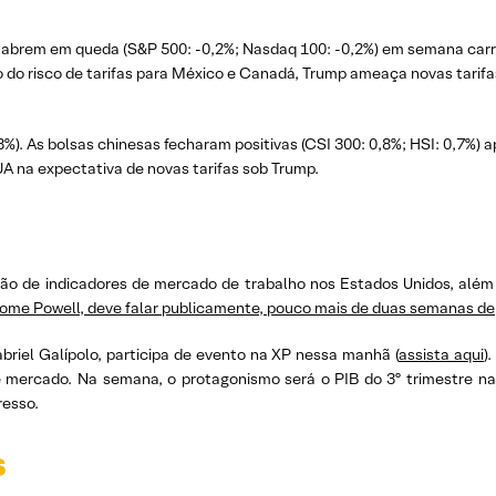
os abrem em queda (S&P 500: -0,2%; Nasdaq 100: -0,2%) em semana car
 do risco de tarifas para México e Canadá, Trump ameaça novas tarif
%). As bolsas chinesas fecharam positivas (CSI 300: 0,8%; HSI: 0,7%) 
 na expectativa de novas tarifas sob Trump.
ção de indicadores de mercado de trabalho nos Estados Unidos, alé
ome Powell, deve falar publicamente, pouco mais de duas semanas depo
abriel Galípolo, participa de evento na XP nessa manhã (
assista aqui
)
mercado. Na semana, o protagonismo será o PIB do 3º trimestre na t
resso.
s