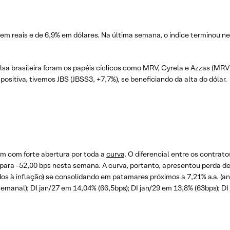
 reais e de 6,9% em dólares. Na última semana, o índice terminou ne
sa brasileira foram os papéis cíclicos como MRV, Cyrela e Azzas (MR
positiva, tivemos JBS (JBSS3, +7,7%), se beneficiando da alta do dólar.
am com forte abertura por toda a
curva
. O diferencial entre os contra
para -52,00 bps nesta semana. A curva, portanto, apresentou perda de i
os à inflação) se consolidando em patamares próximos a 7,21% a.a. (ant
manal); DI jan/27 em 14,04% (66,5bps); DI jan/29 em 13,8% (63bps); DI