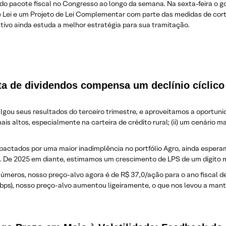
o pacote fiscal no Congresso ao longo da semana. Na sexta-feira o 
de Lei e um Projeto de Lei Complementar com parte das medidas de cor
utivo ainda estuda a melhor estratégia para sua tramitação.
ta de dividendos compensa um declínio cíclic
gou seus resultados do terceiro trimestre, e aproveitamos a oportuni
is altos, especialmente na carteira de crédito rural; (ii) um cenário m
actados por uma maior inadimplência no portfólio Agro, ainda espera
. De 2025 em diante, estimamos um crescimento de LPS de um dígito 
úmeros, nosso preço-alvo agora é de R$ 37,0/ação para o ano fiscal d
10 bps), nosso preço-alvo aumentou ligeiramente, o que nos levou a m