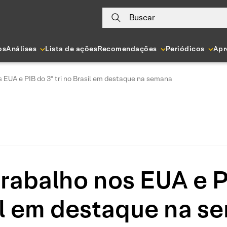
Buscar
os
Análises
Lista de ações
Recomendações
Periódicos
Apr
 EUA e PIB do 3º tri no Brasil em destaque na semana
abalho nos EUA e PI
il em destaque na s