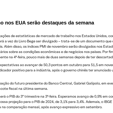
lho nos EUA serão destaques da semana
lgações de estatísticas de mercado de trabalho nos Estados Unidos, c
, será a vez do Livro Bege ser divulgado – trata-se de um documento que 
. Além disso, os índices PMI de novembro serão divulgados nos Estado
ios sobre as condições econômicas e de negócios nos países. Por fim,
ente na 4ª-feira, pouco mais de duas semanas depois de ter descartado
expectativas ao avançar de 50,3 pontos em outubro para 51,5 em nove
icador positivo para a indústria, após o governo chinês ter anunciado 
ipação do futuro presidente do Banco Central, Gabriel Galípolo, em ev
cote fiscal na última semana.
rá o PIB do 3º trimestre na 3ª-feira. Esperamos avanço de 0,9% em co
ssa projeção para o PIB de 2024, de 3,1% para 3,4%. Ademais, o IBGE 
da na comparação mensal, após avanço expressivo em setembro.