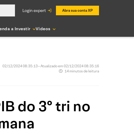
login expert
Abra sua conta XP
enda a Investir
Vídeos
02/12/2024 08:35:13 • Atualizado em 02/12/2024 08:35:16
14 minutos de leitura
B do 3º tri no
emana