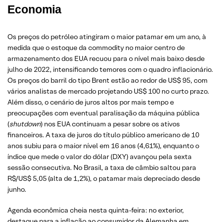
Economia
Os preços do petróleo atingiram o maior patamar em um ano, à
medida que o estoque da commodity no maior centro de
armazenamento dos EUA recuou para o nível mais baixo desde
julho de 2022, intensificando temores com o quadro inflacionário.
Os preços do barril do tipo Brent estão ao redor de US$ 95, com
vários analistas de mercado projetando US$ 100 no curto prazo.
Além disso, o cenário de juros altos por mais tempo e
preocupações com eventual paralisação da máquina pública
(
shutdown
) nos EUA continuam a pesar sobre os ativos
financeiros. A taxa de juros do título público americano de 10
anos subiu para o maior nível em 16 anos (4,61%), enquanto o
índice que mede o valor do dólar (DXY) avançou pela sexta
sessão consecutiva. No Brasil, a taxa de câmbio saltou para
R$/US$ 5,05 (alta de 1,2%), o patamar mais depreciado desde
junho.
Agenda econômica cheia nesta quinta-feira: no exterior,
destaque para a inflação ao consumidor da Alemanha em