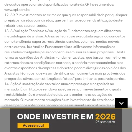
de custos operacionais disponibilizadas no site da XP Investimentos:
www.xpi.com.br.
A XP Investimentos se exime de qualquer responsabilidade por quaisquer
prejuízos, diretos ou indiretos, que venham a decorrer da utilização deste
relatório ou seu conteúdo.
A Avaliação Técnica e a Avaliação de Fundamentos seguem diferentes
metodologias de análise. A Análise Técnica é executada seguindo conceitos
como tendência, suporte, resistência, candles, volumes, médias móveis
entre outros. Já a Análise Fundamentalista utiliza como informação os
resultados divulgados pelas companhias emissoras e suas projeções. Desta
forma, as opiniões dos Analistas Fundamentalistas, que buscam os melhores
retornos dadas as condições de mercado, o cenário macroeconômico e os
eventos específicos da empresa e do setor, podem divergir das opiniões dos
Analistas Técnicos, que visam identificar os movimentos mais prováveis dos
preços dos ativos, com utilização de “stops” para limitar as possíveis perdas.
Ação é uma fração do capital de uma empresa que é negociada no
mercado. É um título de renda variável, ou seja, um investimento no qual a
rentabilidade não é preestabelecida, varia conforme as cotações de
mercado. O investimento em ações é um investimento de alto risco e os
desempenhos anteriores não são necessariamente indicativos de resultados
futuros e nenhuma declaração ou garantia, de forma expressa ou implícita, é
feita neste material em relação a desempenhos. As condições de mercado, o
cenário macroeconômico, os eventos específicos da empresa e do setor
podem afetar o desempenho do investimento, podendo resultar até mesmo
em significativas perdas patrimoniais. A duração recomendada para o