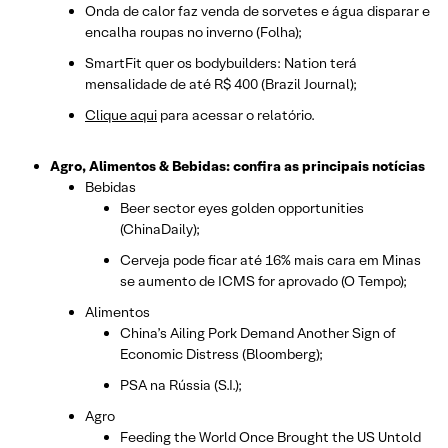
Onda de calor faz venda de sorvetes e água disparar e
encalha roupas no inverno (Folha);
SmartFit quer os bodybuilders: Nation terá
mensalidade de até R$ 400 (Brazil Journal);
Clique aqui
para acessar o relatório.
Agro, Alimentos & Bebidas: confira as principais notícias
Bebidas
Beer sector eyes golden opportunities
(ChinaDaily);
Cerveja pode ficar até 16% mais cara em Minas
se aumento de ICMS for aprovado (O Tempo);
Alimentos
China’s Ailing Pork Demand Another Sign of
Economic Distress (Bloomberg);
PSA na Rússia (S.I.);
Agro
Feeding the World Once Brought the US Untold