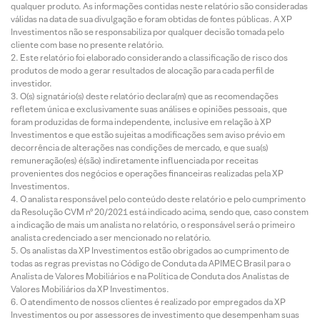
qualquer produto. As informações contidas neste relatório são consideradas
válidas na data de sua divulgação e foram obtidas de fontes públicas. A XP
Investimentos não se responsabiliza por qualquer decisão tomada pelo
cliente com base no presente relatório.
Este relatório foi elaborado considerando a classificação de risco dos
produtos de modo a gerar resultados de alocação para cada perfil de
investidor.
O(s) signatário(s) deste relatório declara(m) que as recomendações
refletem única e exclusivamente suas análises e opiniões pessoais, que
foram produzidas de forma independente, inclusive em relação à XP
Investimentos e que estão sujeitas a modificações sem aviso prévio em
decorrência de alterações nas condições de mercado, e que sua(s)
remuneração(es) é(são) indiretamente influenciada por receitas
provenientes dos negócios e operações financeiras realizadas pela XP
Investimentos.
O analista responsável pelo conteúdo deste relatório e pelo cumprimento
da Resolução CVM nº 20/2021 está indicado acima, sendo que, caso constem
a indicação de mais um analista no relatório, o responsável será o primeiro
analista credenciado a ser mencionado no relatório.
Os analistas da XP Investimentos estão obrigados ao cumprimento de
todas as regras previstas no Código de Conduta da APIMEC Brasil para o
Analista de Valores Mobiliários e na Política de Conduta dos Analistas de
Valores Mobiliários da XP Investimentos.
O atendimento de nossos clientes é realizado por empregados da XP
Investimentos ou por assessores de investimento que desempenham suas