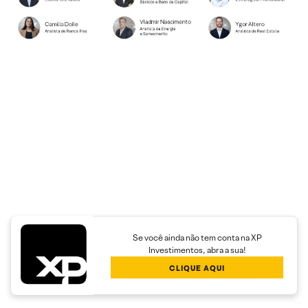
Se você ainda não tem conta na XP
Investimentos, abra a sua!
CLIQUE AQUI