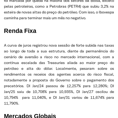
foi marcada por queda na maioria dos setores da Bolsa, exceto
pelas petroleiras, como a Petrobras (PETR4) que subiu 3,2% na
esteira de novas altas do preço do petróleo. Com isso, o Ibovespa
caminha para terminar mais um mês no negativo.
Renda Fixa
A curva de juros registrou nova sessão de forte subida nas taxas
ao longo de toda a sua estrutura, diante da permanência do
cenário de aversão a risco no mercado internacional, com a
contínua escalada das Treasuries aliada ao maior preço do
petróleo e alta do dólar. Localmente, pesaram sobre os
rendimentos os receios dos agentes acerca do risco fiscal,
notadamente a proposta do Governo sobre o pagamento dos
precatórios. DI Jan/24 passou de 12,257% para 12,280%; DI
Jan/25 saiu de 10,708% para 10,935%, DI Jan/27 oscilou de
10,794% para 11,040%, e DI Jan/31 variou de 11,674% para
11,790%.
Mercados Globais