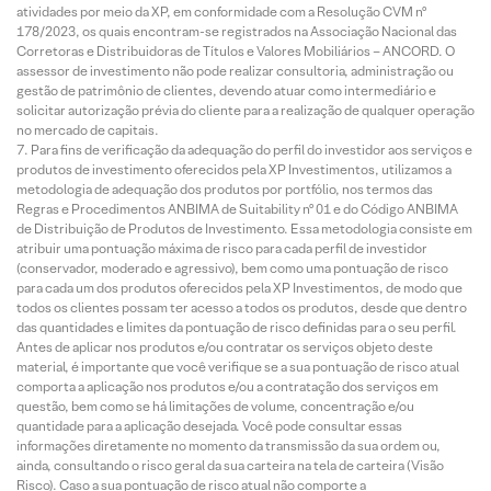
atividades por meio da XP, em conformidade com a Resolução CVM nº
178/2023, os quais encontram-se registrados na Associação Nacional das
Corretoras e Distribuidoras de Títulos e Valores Mobiliários – ANCORD. O
assessor de investimento não pode realizar consultoria, administração ou
gestão de patrimônio de clientes, devendo atuar como intermediário e
solicitar autorização prévia do cliente para a realização de qualquer operação
no mercado de capitais.
Para fins de verificação da adequação do perfil do investidor aos serviços e
produtos de investimento oferecidos pela XP Investimentos, utilizamos a
metodologia de adequação dos produtos por portfólio, nos termos das
Regras e Procedimentos ANBIMA de Suitability nº 01 e do Código ANBIMA
de Distribuição de Produtos de Investimento. Essa metodologia consiste em
atribuir uma pontuação máxima de risco para cada perfil de investidor
(conservador, moderado e agressivo), bem como uma pontuação de risco
para cada um dos produtos oferecidos pela XP Investimentos, de modo que
todos os clientes possam ter acesso a todos os produtos, desde que dentro
das quantidades e limites da pontuação de risco definidas para o seu perfil.
Antes de aplicar nos produtos e/ou contratar os serviços objeto deste
material, é importante que você verifique se a sua pontuação de risco atual
comporta a aplicação nos produtos e/ou a contratação dos serviços em
questão, bem como se há limitações de volume, concentração e/ou
quantidade para a aplicação desejada. Você pode consultar essas
informações diretamente no momento da transmissão da sua ordem ou,
ainda, consultando o risco geral da sua carteira na tela de carteira (Visão
Risco). Caso a sua pontuação de risco atual não comporte a