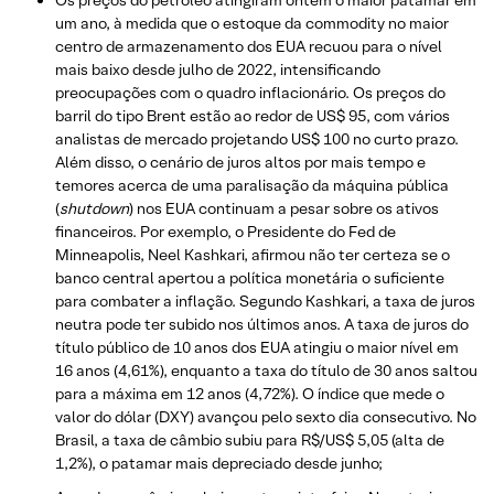
um ano, à medida que o estoque da commodity no maior
centro de armazenamento dos EUA recuou para o nível
mais baixo desde julho de 2022, intensificando
preocupações com o quadro inflacionário. Os preços do
barril do tipo Brent estão ao redor de US$ 95, com vários
analistas de mercado projetando US$ 100 no curto prazo.
Além disso, o cenário de juros altos por mais tempo e
temores acerca de uma paralisação da máquina pública
(
shutdown
) nos EUA continuam a pesar sobre os ativos
financeiros. Por exemplo, o Presidente do Fed de
Minneapolis, Neel Kashkari, afirmou não ter certeza se o
banco central apertou a política monetária o suficiente
para combater a inflação. Segundo Kashkari, a taxa de juros
neutra pode ter subido nos últimos anos. A taxa de juros do
título público de 10 anos dos EUA atingiu o maior nível em
16 anos (4,61%), enquanto a taxa do título de 30 anos saltou
para a máxima em 12 anos (4,72%). O índice que mede o
valor do dólar (DXY) avançou pelo sexto dia consecutivo. No
Brasil, a taxa de câmbio subiu para R$/US$ 5,05 (alta de
1,2%), o patamar mais depreciado desde junho;