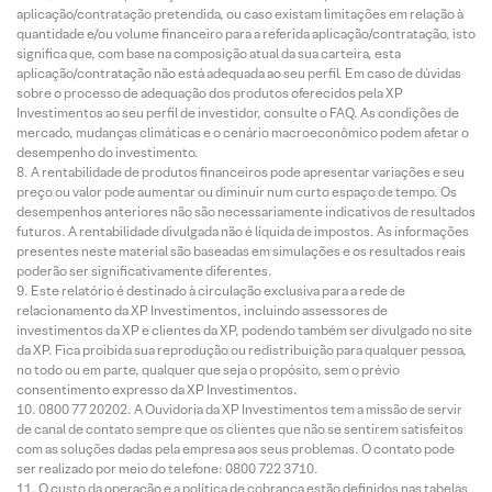
aplicação/contratação pretendida, ou caso existam limitações em relação à
quantidade e/ou volume financeiro para a referida aplicação/contratação, isto
significa que, com base na composição atual da sua carteira, esta
aplicação/contratação não está adequada ao seu perfil. Em caso de dúvidas
sobre o processo de adequação dos produtos oferecidos pela XP
Investimentos ao seu perfil de investidor, consulte o FAQ. As condições de
mercado, mudanças climáticas e o cenário macroeconômico podem afetar o
desempenho do investimento.
A rentabilidade de produtos financeiros pode apresentar variações e seu
preço ou valor pode aumentar ou diminuir num curto espaço de tempo. Os
desempenhos anteriores não são necessariamente indicativos de resultados
futuros. A rentabilidade divulgada não é líquida de impostos. As informações
presentes neste material são baseadas em simulações e os resultados reais
poderão ser significativamente diferentes.
Este relatório é destinado à circulação exclusiva para a rede de
relacionamento da XP Investimentos, incluindo assessores de
investimentos da XP e clientes da XP, podendo também ser divulgado no site
da XP. Fica proibida sua reprodução ou redistribuição para qualquer pessoa,
no todo ou em parte, qualquer que seja o propósito, sem o prévio
consentimento expresso da XP Investimentos.
0800 77 20202. A Ouvidoria da XP Investimentos tem a missão de servir
de canal de contato sempre que os clientes que não se sentirem satisfeitos
com as soluções dadas pela empresa aos seus problemas. O contato pode
ser realizado por meio do telefone: 0800 722 3710.
O custo da operação e a política de cobrança estão definidos nas tabelas