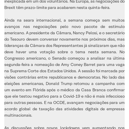
inexplicada em um dos voluntários. Na Europa, as negociações do
Brexit têm prazo-limite para acabarem nesta quinta-feira.
Ainda na seara internacional, a semana começa sem muitos
avanços nas negociações pelo novo pacote de estímulo
americano. A presidente da Câmara, Nancy Pelosi, e o secretário
do Tesouro devem conversar novamente nos próximos dias, mas
lideranças da Câmara dos Representantes já sinalizaram que não
deve haver uma votação sobre o tema nesta semana. No
Congresso americano, o Senado começou a analisar na última
segunda-feira a nomeação de Amy Coney Barret para uma vaga
na Suprema Corte dos Estados Unidos. A sessão foi marcada por
visões contrárias entre republicanos e democratas. No lado das
eleições americanas, Donald Trump retomou a campanha com
um evento em Flórida após o médico da Casa Branca confirmar
que ele testou negativo para a Covid-19 e não é mais infeccioso
para outras pessoas. E na OCDE, avançam negociações para um
acordo global de taxação das atividades digitais de empresas
multinacionais.
As discussões sobre novos lockdowns vem aumentando nos