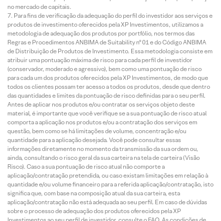
no mercado de capitais.
Para fins de verificação da adequação do perfil do investidor aos serviços e
produtos de investimento oferecidos pela XP Investimentos, utilizamos a
metodologia de adequação dos produtos por portfólio, nos termos das
Regras e Procedimentos ANBIMA de Suitability nº 01 e do Código ANBIMA
de Distribuição de Produtos de Investimento. Essa metodologia consiste em
atribuir uma pontuação máxima de risco para cada perfil de investidor
(conservador, moderado e agressivo), bem como uma pontuação de risco
para cada um dos produtos oferecidos pela XP Investimentos, de modo que
todos os clientes possam ter acesso a todos os produtos, desde que dentro
das quantidades e limites da pontuação de risco definidas para o seu perfil.
Antes de aplicar nos produtos e/ou contratar os serviços objeto deste
material, é importante que você verifique se a sua pontuação de risco atual
comporta a aplicação nos produtos e/ou a contratação dos serviços em
questão, bem como se há limitações de volume, concentração e/ou
quantidade para a aplicação desejada. Você pode consultar essas
informações diretamente no momento da transmissão da sua ordem ou,
ainda, consultando o risco geral da sua carteira na tela de carteira (Visão
Risco). Caso a sua pontuação de risco atual não comporte a
aplicação/contratação pretendida, ou caso existam limitações em relação à
quantidade e/ou volume financeiro para a referida aplicação/contratação, isto
significa que, com base na composição atual da sua carteira, esta
aplicação/contratação não está adequada ao seu perfil. Em caso de dúvidas
sobre o processo de adequação dos produtos oferecidos pela XP
Investimentos ao seu perfil de investidor, consulte o FAQ. As condições de