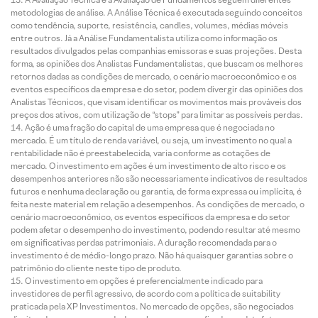
metodologias de análise. A Análise Técnica é executada seguindo conceitos
como tendência, suporte, resistência, candles, volumes, médias móveis
entre outros. Já a Análise Fundamentalista utiliza como informação os
resultados divulgados pelas companhias emissoras e suas projeções. Desta
forma, as opiniões dos Analistas Fundamentalistas, que buscam os melhores
retornos dadas as condições de mercado, o cenário macroeconômico e os
eventos específicos da empresa e do setor, podem divergir das opiniões dos
Analistas Técnicos, que visam identificar os movimentos mais prováveis dos
preços dos ativos, com utilização de “stops” para limitar as possíveis perdas.
Ação é uma fração do capital de uma empresa que é negociada no
mercado. É um título de renda variável, ou seja, um investimento no qual a
rentabilidade não é preestabelecida, varia conforme as cotações de
mercado. O investimento em ações é um investimento de alto risco e os
desempenhos anteriores não são necessariamente indicativos de resultados
futuros e nenhuma declaração ou garantia, de forma expressa ou implícita, é
feita neste material em relação a desempenhos. As condições de mercado, o
cenário macroeconômico, os eventos específicos da empresa e do setor
podem afetar o desempenho do investimento, podendo resultar até mesmo
em significativas perdas patrimoniais. A duração recomendada para o
investimento é de médio-longo prazo. Não há quaisquer garantias sobre o
patrimônio do cliente neste tipo de produto.
O investimento em opções é preferencialmente indicado para
investidores de perfil agressivo, de acordo com a política de suitability
praticada pela XP Investimentos. No mercado de opções, são negociados