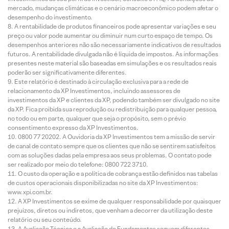
mercado, mudanças climáticas e o cenário macroeconômico podem afetar o
desempenho do investimento.
A rentabilidade de produtos financeiros pode apresentar variações e seu
preço ou valor pode aumentar ou diminuir num curto espaço de tempo. Os
desempenhos anteriores não são necessariamente indicativos de resultados
futuros. A rentabilidade divulgada não é líquida de impostos. As informações
presentes neste material são baseadas em simulações e os resultados reais
poderão ser significativamente diferentes.
Este relatório é destinado à circulação exclusiva para a rede de
relacionamento da XP Investimentos, incluindo assessores de
investimentos da XP e clientes da XP, podendo também ser divulgado no site
da XP. Fica proibida sua reprodução ou redistribuição para qualquer pessoa,
no todo ou em parte, qualquer que seja o propósito, sem o prévio
consentimento expresso da XP Investimentos.
0800 77 20202. A Ouvidoria da XP Investimentos tem a missão de servir
de canal de contato sempre que os clientes que não se sentirem satisfeitos
com as soluções dadas pela empresa aos seus problemas. O contato pode
ser realizado por meio do telefone: 0800 722 3710.
O custo da operação e a política de cobrança estão definidos nas tabelas
de custos operacionais disponibilizadas no site da XP Investimentos:
www.xpi.com.br.
A XP Investimentos se exime de qualquer responsabilidade por quaisquer
prejuízos, diretos ou indiretos, que venham a decorrer da utilização deste
relatório ou seu conteúdo.
A Avaliação Técnica e a Avaliação de Fundamentos seguem diferentes