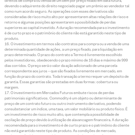
direitos de compra ou venda de um bem por preço fixado em data futura,
devendo o adquirente do direito negociado pagar um prêmio ao vendedor tal
como num acordo seguro. As operações com esses derivativos são
consideradas de risco muito alto por apresentarem altas relações de risco e
retorno e algumas posições apresentarem a possibilidade de perdas
superiores ao capital investido. A duração recomendada para o investimento
é de curto prazo e o patrimônio do cliente não está garantido neste tipo de
produto.
O investimento em termos são contratos para compra ou a venda de uma
determinada quantidade de ações, a um preço fixado, para liquidação em
prazo determinado. O prazo do contrato a Termo é livremente escolhido
pelos investidores, obedecendo o prazo mínimo de 16 dias e máximo de 999
dias corridos. O preço será o valor da ação adicionado de uma parcela
correspondente aos juros – que são fixados livremente em mercado, em
função do prazo do contrato. Toda transação a termo requer um depósito de
garantia. Essas garantias são prestadas em duas formas: cobertura ou
margem.
O investimento em Mercados Futuros embute riscos de perdas
patrimoniais significativos. Commodity é um objeto ou determinante de
preço de um contrato futuro ou outro instrumento derivativo, podendo
consubstanciar um índice, uma taxa, um valor mobiliário ou produto físico. É
um investimento de risco muito alto, que contempla a possibilidade de
oscilação de preço devido à utilização de alavancagem financeira. A duração
recomendada para o investimento é de curto prazo e o patrimônio do cliente
não está garantido neste tipo de produto. As condições de mercado,