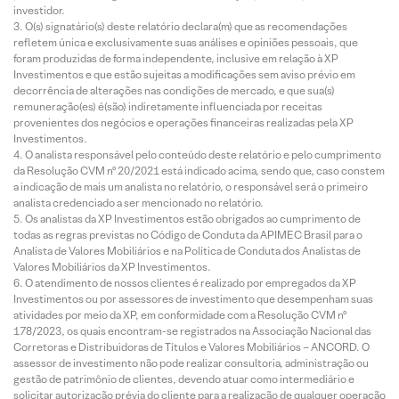
investidor.
O(s) signatário(s) deste relatório declara(m) que as recomendações
refletem única e exclusivamente suas análises e opiniões pessoais, que
foram produzidas de forma independente, inclusive em relação à XP
Investimentos e que estão sujeitas a modificações sem aviso prévio em
decorrência de alterações nas condições de mercado, e que sua(s)
remuneração(es) é(são) indiretamente influenciada por receitas
provenientes dos negócios e operações financeiras realizadas pela XP
Investimentos.
O analista responsável pelo conteúdo deste relatório e pelo cumprimento
da Resolução CVM nº 20/2021 está indicado acima, sendo que, caso constem
a indicação de mais um analista no relatório, o responsável será o primeiro
analista credenciado a ser mencionado no relatório.
Os analistas da XP Investimentos estão obrigados ao cumprimento de
todas as regras previstas no Código de Conduta da APIMEC Brasil para o
Analista de Valores Mobiliários e na Política de Conduta dos Analistas de
Valores Mobiliários da XP Investimentos.
O atendimento de nossos clientes é realizado por empregados da XP
Investimentos ou por assessores de investimento que desempenham suas
atividades por meio da XP, em conformidade com a Resolução CVM nº
178/2023, os quais encontram-se registrados na Associação Nacional das
Corretoras e Distribuidoras de Títulos e Valores Mobiliários – ANCORD. O
assessor de investimento não pode realizar consultoria, administração ou
gestão de patrimônio de clientes, devendo atuar como intermediário e
solicitar autorização prévia do cliente para a realização de qualquer operação