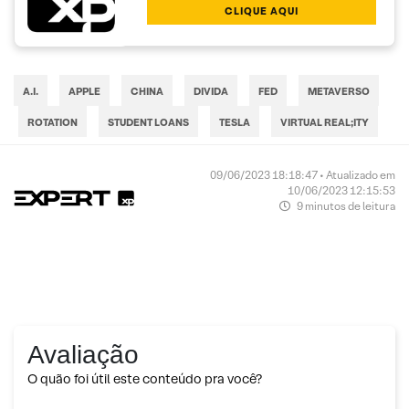
CLIQUE AQUI
A.I.
APPLE
CHINA
DIVIDA
FED
METAVERSO
ROTATION
STUDENT LOANS
TESLA
VIRTUAL REAL;ITY
09/06/2023 18:18:47 • Atualizado em
10/06/2023 12:15:53
9 minutos de leitura
Avaliação
O quão foi útil este conteúdo pra você?