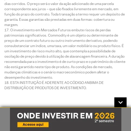
dias corridos. O preço será o valor da ação adicionado de uma parcela
correspondente aos juros – que são fixados livremente em mercado, em
função do prazo do contrato. Toda transação a termo requer um depósito de
garantia. Essas garantias são prestadas em duas formas: cobertura ou
margem.
O investimento em Mercados Futuros embute riscos de perdas
patrimoniais significativos. Commodity é um objeto ou determinante de
preço de um contrato futuro ou outro instrumento derivativo, podendo
consubstanciar um índice, uma taxa, um valor mobiliário ou produto físico. É
um investimento de risco muito alto, que contempla a possibilidade de
oscilação de preço devido à utilização de alavancagem financeira. A duração
recomendada para o investimento é de curto prazo e o patrimônio do cliente
não está garantido neste tipo de produto. As condições de mercado,
mudanças climáticas e o cenário macroeconômico podem afetar o
desempenho do investimento.
ESTA INSTITUIÇÃO É ADERENTE AO CÓDIGO ANBIMA DE
DISTRIBUIÇÃO DE PRODUTOS DE INVESTIMENTO.