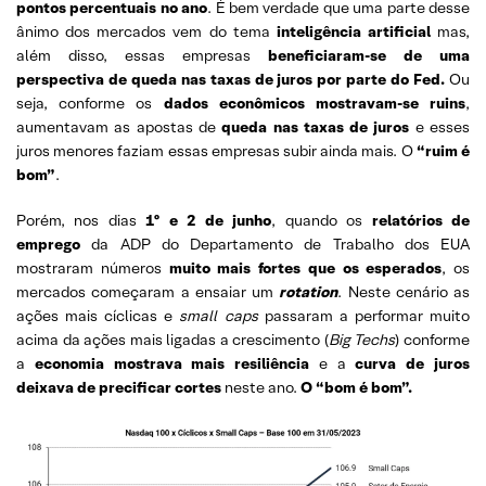
pontos percentuais no ano
. É bem verdade que uma parte desse
ânimo dos mercados vem do tema
inteligência artificial
mas,
além disso, essas empresas
beneficiaram-se de uma
perspectiva de queda nas taxas de juros por parte do Fed.
Ou
seja, conforme os
dados econômicos mostravam-se ruins
,
aumentavam as apostas de
queda nas taxas de juros
e esses
juros menores faziam essas empresas subir ainda mais. O
“ruim é
bom”
.
Porém, nos dias
1º e 2 de junho
, quando os
relatórios de
emprego
da ADP do Departamento de Trabalho dos EUA
mostraram números
muito mais fortes que os esperados
, os
mercados começaram a ensaiar um
rotation
. Neste cenário as
ações mais cíclicas e
small caps
passaram a performar muito
acima da ações mais ligadas a crescimento (
Big Techs
) conforme
a
economia mostrava mais resiliência
e a
curva de juros
deixava de precificar cortes
neste ano.
O “bom é bom”.