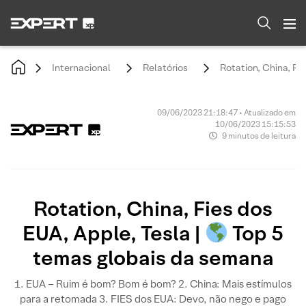
Internacional
Relatórios
Rotation, China, Fie
09/06/2023 21:18:47 • Atualizado em
10/06/2023 15:15:53
9 minutos de leitura
Rotation, China, Fies dos
EUA, Apple, Tesla |
Top 5
temas globais da semana
1. EUA – Ruim é bom? Bom é bom? 2. China: Mais estímulos
para a retomada 3. FIES dos EUA: Devo, não nego e pago