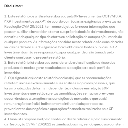
Disclaimer:
Este relatório de análise foi elaborado pela XP Investimentos CCTVM S.A.
(“XP Investimentos ou XP”) de acordo com todas as exigências previstas na
Resolução CVM 20/2021, tem como objetivo fornecer informações que
possam auxiliar o investidor a tomar sua própria decisão de investimento, não
constituindo qualquer tipo de oferta ou solicitação de compra e/ou venda de
qualquer produto. As informações contidas neste relatório são consideradas
válidas na data de sua divulgação e foram obtidas de fontes públicas. A XP
Investimentos não se responsabiliza por qualquer decisão tomada pelo
cliente com base no presente relatório.
Este relatório foi elaborado considerando a classificação de risco dos
produtos de modo a gerar resultados de alocação para cada perfil de
investidor.
O(s) signatário(s) deste relatório declara(m) que as recomendações
refletem única e exclusivamente suas análises e opiniões pessoais, que
foram produzidas de forma independente, inclusive em relação à XP
Investimentos e que estão sujeitas a modificações sem aviso prévio em
decorrência de alterações nas condições de mercado, e que sua(s)
remuneração(es) é(são) indiretamente influenciada por receitas
provenientes dos negócios e operações financeiras realizadas pela XP
Investimentos.
O analista responsável pelo conteúdo deste relatório e pelo cumprimento
da Resolução CVM nº 20/2021 está indicado acima, sendo que, caso constem