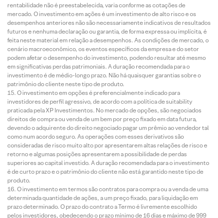
rentabilidade não é preestabelecida, varia conforme as cotações de
mercado. O investimento em ações é um investimento de alto risco e os
desempenhos anteriores não são necessariamente indicativos de resultados
futuros e nenhuma declaração ou garantia, de forma expressa ou implícita, é
feita neste material em relação a desempenhos. As condições de mercado, o
cenário macroeconômico, os eventos específicos da empresa e do setor
podem afetar o desempenho do investimento, podendo resultar até mesmo
em significativas perdas patrimoniais. A duração recomendada para o
investimento é de médio-longo prazo. Não há quaisquer garantias sobre o
patrimônio do cliente neste tipo de produto.
O investimento em opções é preferencialmente indicado para
investidores de perfil agressivo, de acordo com a política de suitability
praticada pela XP Investimentos. No mercado de opções, são negociados
direitos de compra ou venda de um bem por preço fixado em data futura,
devendo o adquirente do direito negociado pagar um prêmio ao vendedor tal
como num acordo seguro. As operações com esses derivativos são
consideradas de risco muito alto por apresentarem altas relações de risco e
retorno e algumas posições apresentarem a possibilidade de perdas
superiores ao capital investido. A duração recomendada para o investimento
é de curto prazo e o patrimônio do cliente não está garantido neste tipo de
produto.
O investimento em termos são contratos para compra ou a venda de uma
determinada quantidade de ações, a um preço fixado, para liquidação em
prazo determinado. O prazo do contrato a Termo é livremente escolhido
pelos investidores, obedecendo o prazo mínimo de 16 dias e máximo de 999