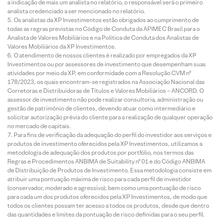
a indicação de mais um analista no relatório, o responsável será o primeiro
analista credenciado a ser mencionado no relatório.
Os analistas da XP Investimentos estão obrigados ao cumprimento de
todas as regras previstas no Código de Conduta da APIMEC Brasil para o
Analista de Valores Mobiliários e na Política de Conduta dos Analistas de
Valores Mobiliários da XP Investimentos.
O atendimento de nossos clientes é realizado por empregados da XP
Investimentos ou por assessores de investimento que desempenham suas
atividades por meio da XP, em conformidade com a Resolução CVM nº
178/2023, os quais encontram-se registrados na Associação Nacional das
Corretoras e Distribuidoras de Títulos e Valores Mobiliários – ANCORD. O
assessor de investimento não pode realizar consultoria, administração ou
gestão de patrimônio de clientes, devendo atuar como intermediário e
solicitar autorização prévia do cliente para a realização de qualquer operação
no mercado de capitais.
Para fins de verificação da adequação do perfil do investidor aos serviços e
produtos de investimento oferecidos pela XP Investimentos, utilizamos a
metodologia de adequação dos produtos por portfólio, nos termos das
Regras e Procedimentos ANBIMA de Suitability nº 01 e do Código ANBIMA
de Distribuição de Produtos de Investimento. Essa metodologia consiste em
atribuir uma pontuação máxima de risco para cada perfil de investidor
(conservador, moderado e agressivo), bem como uma pontuação de risco
para cada um dos produtos oferecidos pela XP Investimentos, de modo que
todos os clientes possam ter acesso a todos os produtos, desde que dentro
das quantidades e limites da pontuação de risco definidas para o seu perfil.