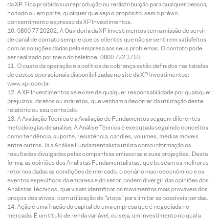
da XP. Fica proibida sua reprodução ou redistribuição para qualquer pessoa,
no todo ou em parte, qualquer que seja o propósito, sem o prévio
consentimento expresso da XP Investimentos.
0800 77 20202. A Ouvidoria da XP Investimentos tem a missão de servir
de canal de contato sempre que os clientes que não se sentirem satisfeitos
com as soluções dadas pela empresa aos seus problemas. O contato pode
ser realizado por meio do telefone: 0800 722 3710.
O custo da operação e a política de cobrança estão definidos nas tabelas
de custos operacionais disponibilizadas no site da XP Investimentos:
www.xpi.com.br.
A XP Investimentos se exime de qualquer responsabilidade por quaisquer
prejuízos, diretos ou indiretos, que venham a decorrer da utilização deste
relatório ou seu conteúdo.
A Avaliação Técnica e a Avaliação de Fundamentos seguem diferentes
metodologias de análise. A Análise Técnica é executada seguindo conceitos
como tendência, suporte, resistência, candles, volumes, médias móveis
entre outros. Já a Análise Fundamentalista utiliza como informação os
resultados divulgados pelas companhias emissoras e suas projeções. Desta
forma, as opiniões dos Analistas Fundamentalistas, que buscam os melhores
retornos dadas as condições de mercado, o cenário macroeconômico e os
eventos específicos da empresa e do setor, podem divergir das opiniões dos
Analistas Técnicos, que visam identificar os movimentos mais prováveis dos
preços dos ativos, com utilização de “stops” para limitar as possíveis perdas.
Ação é uma fração do capital de uma empresa que é negociada no
mercado. É um título de renda variável, ou seja, um investimento no qual a