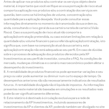
Antes de aplicar nos produtos e/ou contratar os serviços objeto deste
material, é importante que você verifique se a sua pontuação de risco atual
comporta a aplicação nos produtos e/ou a contratação dos serviços em
questão, bem como se há limitações de volume, concentração e/ou
quantidade para a aplicação desejada. Você pode consultar essas
informações diretamente no momento da transmissão da sua ordem ou,
ainda, consultando o risco geral da sua carteira na tela de carteira (Visão
Risco). Caso a sua pontuação de risco atual não comporte a
aplicação/contratação pretendida, ou caso existam limitações em relação à
quantidade e/ou volume financeiro para a referida aplicação/contratação, isto
significa que, com base na composição atual da sua carteira, esta
aplicação/contratação não está adequada ao seu perfil. Em caso de dúvidas
sobre o processo de adequação dos produtos oferecidos pela XP
Investimentos ao seu perfil de investidor, consulte o FAQ. As condições de
mercado, mudanças climáticas e o cenário macroeconômico podem afetar o
desempenho do investimento.
A rentabilidade de produtos financeiros pode apresentar variações e seu
preço ou valor pode aumentar ou diminuir num curto espaço de tempo. Os
desempenhos anteriores não são necessariamente indicativos de resultados
futuros. A rentabilidade divulgada não é líquida de impostos. As informações
presentes neste material são baseadas em simulações e os resultados reais
poderão ser significativamente diferentes.
Este relatório é destinado à circulação exclusiva para a rede de
relacionamento da XP Investimentos, incluindo assessores de
investimentos da XP e clientes da XP, podendo também ser divulgado no site