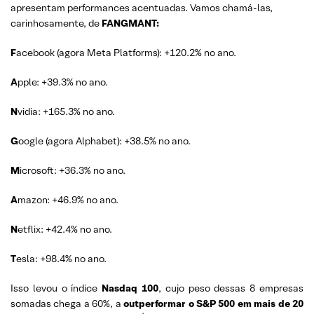
apresentam performances acentuadas. Vamos chamá-las,
carinhosamente, de
FANGMANT:
F
acebook (agora Meta Platforms): +120.2% no ano.
A
pple: +39.3% no ano.
N
vidia: +165.3% no ano.
G
oogle (agora Alphabet): +38.5% no ano.
M
icrosoft: +36.3% no ano.
A
mazon: +46.9% no ano.
N
etflix: +42.4% no ano.
T
esla: +98.4% no ano.
Isso levou o índice
Nasdaq 100
, cujo peso dessas 8 empresas
somadas chega a 60%, a
outperformar o S&P 500 em mais de 20