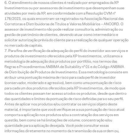
O atendimento de nossos clientes é realizado por empregados da XP
Investimentos ou por assessores de investimento que desempenham suas
atividades por meio da XP, em conformidade com a Resolução CVM nº
178/2023, os quais encontram-se registrados na Associação Nacional das
Corretoras e Distribuidoras de Títulos e Valores Mobiliários – ANCORD. O
assessor de investimento não pode realizar consultoria, administração ou
gestão de patrimônio de clientes, devendo atuar como intermediário e
solicitar autorização prévia do cliente para a realização de qualquer operação
no mercado de capitais.
Para fins de verificação da adequação do perfil do investidor aos serviços e
produtos de investimento oferecidos pela XP Investimentos, utilizamos a
metodologia de adequação dos produtos por portfólio, nos termos das
Regras e Procedimentos ANBIMA de Suitability nº 01 e do Código ANBIMA
de Distribuição de Produtos de Investimento. Essa metodologia consiste em
atribuir uma pontuação máxima de risco para cada perfil de investidor
(conservador, moderado e agressivo), bem como uma pontuação de risco
para cada um dos produtos oferecidos pela XP Investimentos, de modo que
todos os clientes possam ter acesso a todos os produtos, desde que dentro
das quantidades e limites da pontuação de risco definidas para o seu perfil.
Antes de aplicar nos produtos e/ou contratar os serviços objeto deste
material, é importante que você verifique se a sua pontuação de risco atual
comporta a aplicação nos produtos e/ou a contratação dos serviços em
questão, bem como se há limitações de volume, concentração e/ou
quantidade para a aplicação desejada. Você pode consultar essas
informações diretamente no momento da transmissão da sua ordem ou,