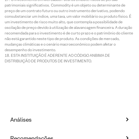
patrimoniais significativos. Commodity é um objeto ou determinante de
preço de um contrato futuro ou outro instrumento derivativo, podendo
consubstanciar um índice, uma taxa, um valor mobiliário ou produto físico. É
um investimento de risco muito alto, que contempla a possibilidade de
oscilação de preço devido à utilização de alavancagem financeira. A duração
recomendada para o investimento é de curto prazo e o patrimônio do cliente
não está garantido neste tipo de produto. As condições de mercado,
mudanças climáticas e o cenário macroeconômico podem afetar o
desempenho do investimento.
ESTA INSTITUIÇÃO É ADERENTE AO CÓDIGO ANBIMA DE
DISTRIBUIÇÃO DE PRODUTOS DE INVESTIMENTO.
Análises
Recomendações