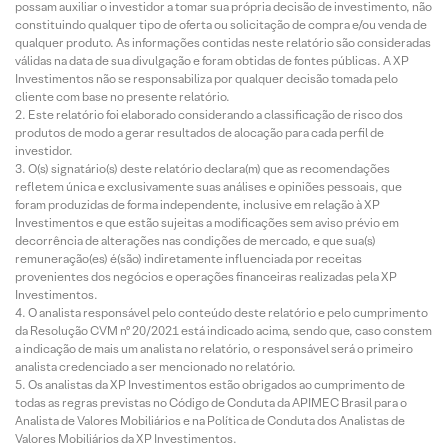
possam auxiliar o investidor a tomar sua própria decisão de investimento, não
constituindo qualquer tipo de oferta ou solicitação de compra e/ou venda de
qualquer produto. As informações contidas neste relatório são consideradas
válidas na data de sua divulgação e foram obtidas de fontes públicas. A XP
Investimentos não se responsabiliza por qualquer decisão tomada pelo
cliente com base no presente relatório.
Este relatório foi elaborado considerando a classificação de risco dos
produtos de modo a gerar resultados de alocação para cada perfil de
investidor.
O(s) signatário(s) deste relatório declara(m) que as recomendações
refletem única e exclusivamente suas análises e opiniões pessoais, que
foram produzidas de forma independente, inclusive em relação à XP
Investimentos e que estão sujeitas a modificações sem aviso prévio em
decorrência de alterações nas condições de mercado, e que sua(s)
remuneração(es) é(são) indiretamente influenciada por receitas
provenientes dos negócios e operações financeiras realizadas pela XP
Investimentos.
O analista responsável pelo conteúdo deste relatório e pelo cumprimento
da Resolução CVM nº 20/2021 está indicado acima, sendo que, caso constem
a indicação de mais um analista no relatório, o responsável será o primeiro
analista credenciado a ser mencionado no relatório.
Os analistas da XP Investimentos estão obrigados ao cumprimento de
todas as regras previstas no Código de Conduta da APIMEC Brasil para o
Analista de Valores Mobiliários e na Política de Conduta dos Analistas de
Valores Mobiliários da XP Investimentos.