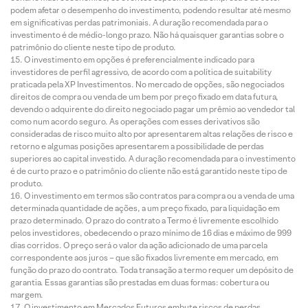
podem afetar o desempenho do investimento, podendo resultar até mesmo
em significativas perdas patrimoniais. A duração recomendada para o
investimento é de médio-longo prazo. Não há quaisquer garantias sobre o
patrimônio do cliente neste tipo de produto.
O investimento em opções é preferencialmente indicado para
investidores de perfil agressivo, de acordo com a política de suitability
praticada pela XP Investimentos. No mercado de opções, são negociados
direitos de compra ou venda de um bem por preço fixado em data futura,
devendo o adquirente do direito negociado pagar um prêmio ao vendedor tal
como num acordo seguro. As operações com esses derivativos são
consideradas de risco muito alto por apresentarem altas relações de risco e
retorno e algumas posições apresentarem a possibilidade de perdas
superiores ao capital investido. A duração recomendada para o investimento
é de curto prazo e o patrimônio do cliente não está garantido neste tipo de
produto.
O investimento em termos são contratos para compra ou a venda de uma
determinada quantidade de ações, a um preço fixado, para liquidação em
prazo determinado. O prazo do contrato a Termo é livremente escolhido
pelos investidores, obedecendo o prazo mínimo de 16 dias e máximo de 999
dias corridos. O preço será o valor da ação adicionado de uma parcela
correspondente aos juros – que são fixados livremente em mercado, em
função do prazo do contrato. Toda transação a termo requer um depósito de
garantia. Essas garantias são prestadas em duas formas: cobertura ou
margem.
O investimento em Mercados Futuros embute riscos de perdas