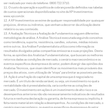
ser realizado por meio do telefone: 0800 722 3710.
O custo da operação e a política de cobrança estão definidos nas tabelas
de custos operacionais disponibilizadas no site da XP Investimentos:
www.xpi.com.br.
A XP Investimentos se exime de qualquer responsabilidade por quaisquer
prejuízos, diretos ou indiretos, que venham a decorrer da utilização deste
relatório ou seu conteúdo.
A Avaliação Técnica e a Avaliação de Fundamentos seguem diferentes
metodologias de análise. A Análise Técnica é executada seguindo conceitos
como tendência, suporte, resistência, candles, volumes, médias móveis
entre outros. Já a Análise Fundamentalista utiliza como informação os
resultados divulgados pelas companhias emissoras e suas projeções. Desta
forma, as opiniões dos Analistas Fundamentalistas, que buscam os melhores
retornos dadas as condições de mercado, o cenário macroeconômico e os
eventos específicos da empresa e do setor, podem divergir das opiniões dos
Analistas Técnicos, que visam identificar os movimentos mais prováveis dos
preços dos ativos, com utilização de “stops” para limitar as possíveis perdas.
Ação é uma fração do capital de uma empresa que é negociada no
mercado. É um título de renda variável, ou seja, um investimento no qual a
rentabilidade não é preestabelecida, varia conforme as cotações de
mercado. O investimento em ações é um investimento de alto risco e os
desempenhos anteriores não são necessariamente indicativos de resultados
futuros e nenhuma declaração ou garantia, de forma expressa ou implícita, é
feita neste material em relação a desempenhos. As condições de mercado, o
cenário macroeconômico, os eventos específicos da empresa e do setor