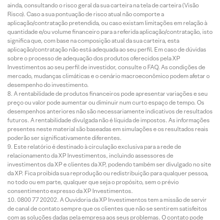
ainda, consultando o risco geral da sua carteira na tela de carteira (Visão
Risco). Caso a sua pontuação de risco atual não comporte a
aplicação/contratação pretendida, ou caso existam limitações em relação à
quantidade e/ou volume financeiro para a referida aplicação/contratação, isto
significa que, com base na composição atual da sua carteira, esta
aplicação/contratação não está adequada ao seu perfil. Em caso de dúvidas
sobre o processo de adequação dos produtos oferecidos pela XP
Investimentos ao seu perfil de investidor, consulte o FAQ. As condições de
mercado, mudanças climáticas e o cenário macroeconômico podem afetar o
desempenho do investimento.
A rentabilidade de produtos financeiros pode apresentar variações e seu
preço ou valor pode aumentar ou diminuir num curto espaço de tempo. Os
desempenhos anteriores não são necessariamente indicativos de resultados
futuros. A rentabilidade divulgada não é líquida de impostos. As informações
presentes neste material são baseadas em simulações e os resultados reais
poderão ser significativamente diferentes.
Este relatório é destinado à circulação exclusiva para a rede de
relacionamento da XP Investimentos, incluindo assessores de
investimentos da XP e clientes da XP, podendo também ser divulgado no site
da XP. Fica proibida sua reprodução ou redistribuição para qualquer pessoa,
no todo ou em parte, qualquer que seja o propósito, sem o prévio
consentimento expresso da XP Investimentos.
0800 77 20202. A Ouvidoria da XP Investimentos tem a missão de servir
de canal de contato sempre que os clientes que não se sentirem satisfeitos
com as soluções dadas pela empresa aos seus problemas. O contato pode