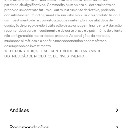
patrimoniais significativos. Commodity é um objeto ou determinante de
preço de um contrato futuro ou outro instrumento derivativo, podendo
consubstanciar um índice, uma taxa, um valor mobiliário ou produto físico. É
um investimento de risco muito alto, que contempla a possibilidade de
oscilação de preço devido à utilização de alavancagem financeira. A duração
recomendada para o investimento é de curto prazo e o patrimônio do cliente
não está garantido neste tipo de produto. As condições de mercado,
mudanças climáticas e o cenário macroeconômico podem afetar o
desempenho do investimento.
ESTA INSTITUIÇÃO É ADERENTE AO CÓDIGO ANBIMA DE
DISTRIBUIÇÃO DE PRODUTOS DE INVESTIMENTO.
Análises
Recomendações