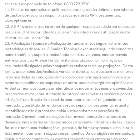
ser realizado por meio do telefone: 0800 722 3710.
O custo da operação e a política de cobrança estão definidos nas tabelas
de custos operacionais disponibilizadas no site da XP Investimentos:
www.xpi.com.br.
A XP Investimentos se exime de qualquer responsabilidade por quaisquer
prejuízos, diretos ou indiretos, que venham a decorrer da utilização deste
relatório ou seu conteúdo.
A Avaliação Técnica e a Avaliação de Fundamentos seguem diferentes
metodologias de análise. A Análise Técnica é executada seguindo conceitos
como tendência, suporte, resistência, candles, volumes, médias móveis
entre outros. Já a Análise Fundamentalista utiliza como informação os
resultados divulgados pelas companhias emissoras e suas projeções. Desta
forma, as opiniões dos Analistas Fundamentalistas, que buscam os melhores
retornos dadas as condições de mercado, o cenário macroeconômico e os
eventos específicos da empresa e do setor, podem divergir das opiniões dos
Analistas Técnicos, que visam identificar os movimentos mais prováveis dos
preços dos ativos, com utilização de “stops” para limitar as possíveis perdas.
Ação é uma fração do capital de uma empresa que é negociada no
mercado. É um título de renda variável, ou seja, um investimento no qual a
rentabilidade não é preestabelecida, varia conforme as cotações de
mercado. O investimento em ações é um investimento de alto risco e os
desempenhos anteriores não são necessariamente indicativos de resultados
futuros e nenhuma declaração ou garantia, de forma expressa ou implícita, é
feita neste material em relação a desempenhos. As condições de mercado, o
cenário macroeconômico, os eventos específicos da empresa e do setor