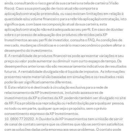
ainda, consultando o risco geral da sua carteira na tela de carteira (Visão
Risco). Caso a sua pontuação de risco atual não comporte a
aplicação/contratação pretendida, ou caso existam limitações em relação à
quantidade e/ou volume financeiro para a referida aplicação/contratação, isto
significa que, com base na composição atual da sua carteira, esta
aplicação/contratação não está adequada ao seu perfil. Em caso de dúvidas
sobre o processo de adequação dos produtos oferecidos pela XP
Investimentos ao seu perfil de investidor, consulte o FAQ. As condições de
mercado, mudanças climáticas e o cenário macroeconômico podem afetar o
desempenho do investimento.
A rentabilidade de produtos financeiros pode apresentar variações e seu
preço ou valor pode aumentar ou diminuir num curto espaço de tempo. Os
desempenhos anteriores não são necessariamente indicativos de resultados
futuros. A rentabilidade divulgada não é líquida de impostos. As informações
presentes neste material são baseadas em simulações e os resultados reais
poderão ser significativamente diferentes.
Este relatório é destinado à circulação exclusiva para a rede de
relacionamento da XP Investimentos, incluindo assessores de
investimentos da XP e clientes da XP, podendo também ser divulgado no site
da XP. Fica proibida sua reprodução ou redistribuição para qualquer pessoa,
no todo ou em parte, qualquer que seja o propósito, sem o prévio
consentimento expresso da XP Investimentos.
0800 77 20202. A Ouvidoria da XP Investimentos tem a missão de servir
de canal de contato sempre que os clientes que não se sentirem satisfeitos
com as soluções dadas pela empresa aos seus problemas. O contato pode