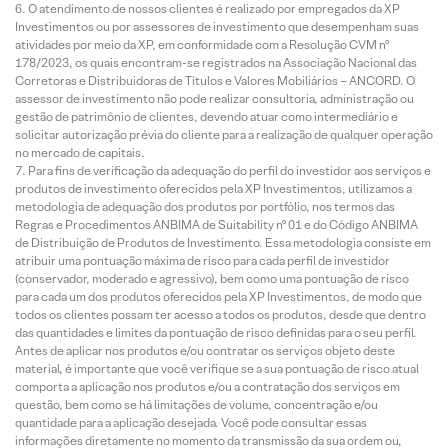
O atendimento de nossos clientes é realizado por empregados da XP
Investimentos ou por assessores de investimento que desempenham suas
atividades por meio da XP, em conformidade com a Resolução CVM nº
178/2023, os quais encontram-se registrados na Associação Nacional das
Corretoras e Distribuidoras de Títulos e Valores Mobiliários – ANCORD. O
assessor de investimento não pode realizar consultoria, administração ou
gestão de patrimônio de clientes, devendo atuar como intermediário e
solicitar autorização prévia do cliente para a realização de qualquer operação
no mercado de capitais.
Para fins de verificação da adequação do perfil do investidor aos serviços e
produtos de investimento oferecidos pela XP Investimentos, utilizamos a
metodologia de adequação dos produtos por portfólio, nos termos das
Regras e Procedimentos ANBIMA de Suitability nº 01 e do Código ANBIMA
de Distribuição de Produtos de Investimento. Essa metodologia consiste em
atribuir uma pontuação máxima de risco para cada perfil de investidor
(conservador, moderado e agressivo), bem como uma pontuação de risco
para cada um dos produtos oferecidos pela XP Investimentos, de modo que
todos os clientes possam ter acesso a todos os produtos, desde que dentro
das quantidades e limites da pontuação de risco definidas para o seu perfil.
Antes de aplicar nos produtos e/ou contratar os serviços objeto deste
material, é importante que você verifique se a sua pontuação de risco atual
comporta a aplicação nos produtos e/ou a contratação dos serviços em
questão, bem como se há limitações de volume, concentração e/ou
quantidade para a aplicação desejada. Você pode consultar essas
informações diretamente no momento da transmissão da sua ordem ou,