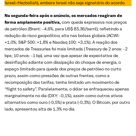
Israel–Hezbollah), embora Israel não seja signatário do acordo.
Na segunda-feira após o anúncio, os mercados reagiram de
forma amplamente positiva,
com queda expressiva nos preços
de petróleo (Brent: -4,6%, para US$ 83,36/barril), refletindo a
redução do risco geopolítico; alta nas bolsas globais (ACWI:
+1,0%; S&P 500: +1,8% e Nasdaq 100: +3,1%). A reação dos
mercados de Treasuries foi mais limitada (
Treasury
de 2 anos: -2
bps; 10 anos: -1 bp), uma vez que apesar de expectativa de
desinflação adiante com dissipação do choque de energia, o
espaço limitado para queda dos preços de petróleo no curto
prazo, assim como pressões de outras frentes, como a
recomposição das tarifas, tenha limitado um movimento de
“flight to safety”. Paralelamente, o dólar se enfraqueceu apenas
marginalmente no dia (DXY: -0,1%), assim como outros ativos
alternativo como ouro (-0,5%) e prata (-0,3%). O Bitcoin, por outro
lado, apresentou alta de 1,3% no dia.