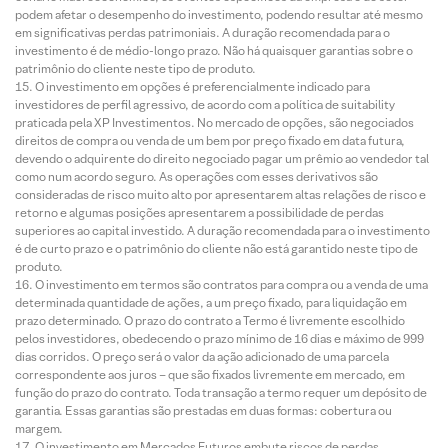
podem afetar o desempenho do investimento, podendo resultar até mesmo
em significativas perdas patrimoniais. A duração recomendada para o
investimento é de médio-longo prazo. Não há quaisquer garantias sobre o
patrimônio do cliente neste tipo de produto.
O investimento em opções é preferencialmente indicado para
investidores de perfil agressivo, de acordo com a política de suitability
praticada pela XP Investimentos. No mercado de opções, são negociados
direitos de compra ou venda de um bem por preço fixado em data futura,
devendo o adquirente do direito negociado pagar um prêmio ao vendedor tal
como num acordo seguro. As operações com esses derivativos são
consideradas de risco muito alto por apresentarem altas relações de risco e
retorno e algumas posições apresentarem a possibilidade de perdas
superiores ao capital investido. A duração recomendada para o investimento
é de curto prazo e o patrimônio do cliente não está garantido neste tipo de
produto.
O investimento em termos são contratos para compra ou a venda de uma
determinada quantidade de ações, a um preço fixado, para liquidação em
prazo determinado. O prazo do contrato a Termo é livremente escolhido
pelos investidores, obedecendo o prazo mínimo de 16 dias e máximo de 999
dias corridos. O preço será o valor da ação adicionado de uma parcela
correspondente aos juros – que são fixados livremente em mercado, em
função do prazo do contrato. Toda transação a termo requer um depósito de
garantia. Essas garantias são prestadas em duas formas: cobertura ou
margem.
O investimento em Mercados Futuros embute riscos de perdas