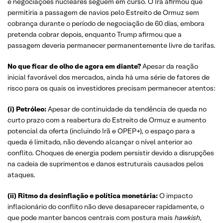
e negociações nucleares seguem em curso. O Irã afirmou que
permitiria a passagem de navios pelo Estreito de Ormuz sem
cobrança durante o período de negociação de 60 dias, embora
pretenda cobrar depois, enquanto Trump afirmou que a
passagem deveria permanecer permanentemente livre de tarifas.
No que ficar de olho de agora em diante?
Apesar da reação
inicial favorável dos mercados, ainda há uma série de fatores de
risco para os quais os investidores precisam permanecer atentos:
(i)
Petróleo:
Apesar de continuidade da tendência de queda no
curto prazo com a reabertura do Estreito de Ormuz e aumento
potencial da oferta (incluindo Irã e OPEP+), o espaço para a
queda é limitado, não devendo alcançar o nível anterior ao
conflito. Choques de energia podem persistir devido a disrupções
na cadeia de suprimentos e danos estruturais causados pelos
ataques.
(ii)
Ritmo da desinflação e política monetária:
O impacto
inflacionário do conflito não deve desaparecer rapidamente, o
que pode manter bancos centrais com postura mais
hawkish
,