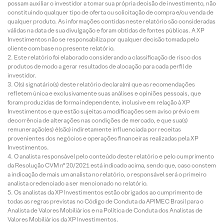
possam auxiliar o investidor a tomar sua própria decisão de investimento, não
constituindo qualquer tipo de oferta ou solicitação de compra e/ou venda de
qualquer produto. As informações contidas neste relatório são consideradas
válidas na data de sua divulgação e foram obtidas de fontes públicas. A XP
Investimentos não se responsabiliza por qualquer decisão tomada pelo
cliente com base no presente relatório.
Este relatório foi elaborado considerando a classificação de risco dos
produtos de modo a gerar resultados de alocação para cada perfil de
investidor.
O(s) signatário(s) deste relatório declara(m) que as recomendações
refletem única e exclusivamente suas análises e opiniões pessoais, que
foram produzidas de forma independente, inclusive em relação à XP
Investimentos e que estão sujeitas a modificações sem aviso prévio em
decorrência de alterações nas condições de mercado, e que sua(s)
remuneração(es) é(são) indiretamente influenciada por receitas
provenientes dos negócios e operações financeiras realizadas pela XP
Investimentos.
O analista responsável pelo conteúdo deste relatório e pelo cumprimento
da Resolução CVM nº 20/2021 está indicado acima, sendo que, caso constem
a indicação de mais um analista no relatório, o responsável será o primeiro
analista credenciado a ser mencionado no relatório.
Os analistas da XP Investimentos estão obrigados ao cumprimento de
todas as regras previstas no Código de Conduta da APIMEC Brasil para o
Analista de Valores Mobiliários e na Política de Conduta dos Analistas de
Valores Mobiliários da XP Investimentos.