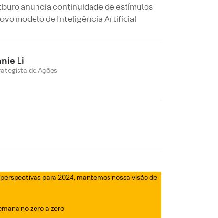
itburo anuncia continuidade de estímulos
ovo modelo de Inteligência Artificial
nie Li
rategista de Ações
e perspectivas para 2024, mantemos nossa visão de
emana no zero a zero