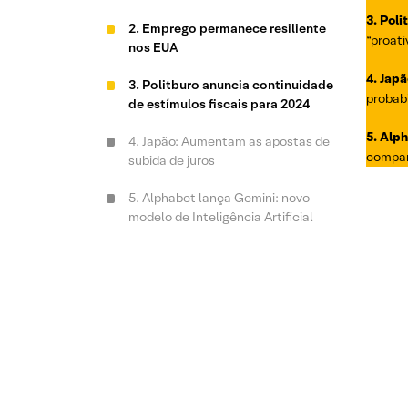
3. Pol
2. Emprego permanece resiliente
“proati
nos EUA
4. Jap
3. Politburo anuncia continuidade
probabi
de estímulos fiscais para 2024
5. Alp
4. Japão: Aumentam as apostas de
compa
subida de juros
5. Alphabet lança Gemini: novo
modelo de Inteligência Artificial