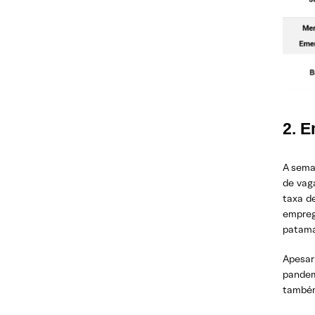
2. 
A seman
de vag
taxa d
empreg
patama
Apesar
pandem
também