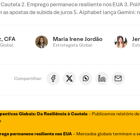
 à Cautela 2. Emprego permanece resiliente nos EUA 3. Pol
 as apostas de subida de juros 5. Alphabet lança Gemini: n
z, CFA
Maria Irene Jordão
Jen
 Global
Estrategista Global
Est
Compartilhar:
spectivas Globais: Da Resiliência à Cautela
– Publicamos relatório d
a
rego permanece resiliente nos EUA
– Mercados globais terminam a s