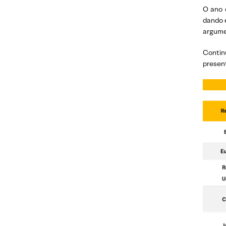
O ano 
dando e
argumen
Contin
presen