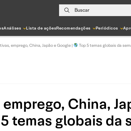
Buscar
os
Análises
Lista de ações
Recomendações
Periódicos
Apr
ivas, emprego, China, Japão e Google |
Top 5 temas globais da se
 emprego, China, Ja
5 temas globais da