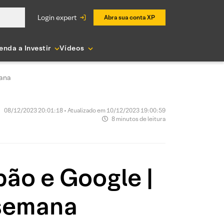
login expert
Abra sua conta XP
enda a Investir
Vídeos
mana
08/12/2023 20:01:18 • Atualizado em 10/12/2023 19:00:59
8 minutos de leitura
pão e Google |
 semana