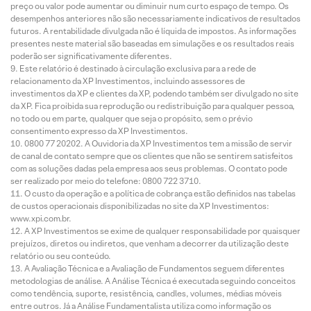
preço ou valor pode aumentar ou diminuir num curto espaço de tempo. Os
desempenhos anteriores não são necessariamente indicativos de resultados
futuros. A rentabilidade divulgada não é líquida de impostos. As informações
presentes neste material são baseadas em simulações e os resultados reais
poderão ser significativamente diferentes.
Este relatório é destinado à circulação exclusiva para a rede de
relacionamento da XP Investimentos, incluindo assessores de
investimentos da XP e clientes da XP, podendo também ser divulgado no site
da XP. Fica proibida sua reprodução ou redistribuição para qualquer pessoa,
no todo ou em parte, qualquer que seja o propósito, sem o prévio
consentimento expresso da XP Investimentos.
0800 77 20202. A Ouvidoria da XP Investimentos tem a missão de servir
de canal de contato sempre que os clientes que não se sentirem satisfeitos
com as soluções dadas pela empresa aos seus problemas. O contato pode
ser realizado por meio do telefone: 0800 722 3710.
O custo da operação e a política de cobrança estão definidos nas tabelas
de custos operacionais disponibilizadas no site da XP Investimentos:
www.xpi.com.br.
A XP Investimentos se exime de qualquer responsabilidade por quaisquer
prejuízos, diretos ou indiretos, que venham a decorrer da utilização deste
relatório ou seu conteúdo.
A Avaliação Técnica e a Avaliação de Fundamentos seguem diferentes
metodologias de análise. A Análise Técnica é executada seguindo conceitos
como tendência, suporte, resistência, candles, volumes, médias móveis
entre outros. Já a Análise Fundamentalista utiliza como informação os