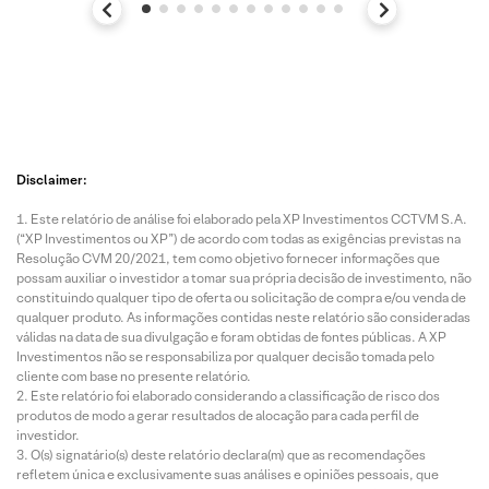
Disclaimer:
Este relatório de análise foi elaborado pela XP Investimentos CCTVM S.A.
(“XP Investimentos ou XP”) de acordo com todas as exigências previstas na
Resolução CVM 20/2021, tem como objetivo fornecer informações que
possam auxiliar o investidor a tomar sua própria decisão de investimento, não
constituindo qualquer tipo de oferta ou solicitação de compra e/ou venda de
qualquer produto. As informações contidas neste relatório são consideradas
válidas na data de sua divulgação e foram obtidas de fontes públicas. A XP
Investimentos não se responsabiliza por qualquer decisão tomada pelo
cliente com base no presente relatório.
Este relatório foi elaborado considerando a classificação de risco dos
produtos de modo a gerar resultados de alocação para cada perfil de
investidor.
O(s) signatário(s) deste relatório declara(m) que as recomendações
refletem única e exclusivamente suas análises e opiniões pessoais, que