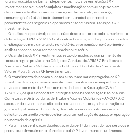
foram produzidas de forma independente, inclusive em relação à XP
Investimentos e que estão sujeitas a modificações sem aviso prévio em
decorrência de alterações nas condições de mercado, e que sua(s)
remuneração(es) é(são) indiretamente influenciada por receitas
provenientes dos negócios e operações financeiras realizadas pela XP
Investimentos.
O analista responsável pelo conteúdo deste relatório e pelo cumprimento
da Resolução CVM nº 20/2021 está indicado acima, sendo que, caso constem
a indicação de mais um analista no relatório, o responsável será o primeiro
analista credenciado a ser mencionado no relatório.
Os analistas da XP Investimentos estão obrigados ao cumprimento de
todas as regras previstas no Código de Conduta da APIMEC Brasil para o
Analista de Valores Mobiliários e na Política de Conduta dos Analistas de
Valores Mobiliários da XP Investimentos.
O atendimento de nossos clientes é realizado por empregados da XP
Investimentos ou por assessores de investimento que desempenham suas
atividades por meio da XP, em conformidade com a Resolução CVM nº
178/2023, os quais encontram-se registrados na Associação Nacional das
Corretoras e Distribuidoras de Títulos e Valores Mobiliários – ANCORD. O
assessor de investimento não pode realizar consultoria, administração ou
gestão de patrimônio de clientes, devendo atuar como intermediário e
solicitar autorização prévia do cliente para a realização de qualquer operação
no mercado de capitais.
Para fins de verificação da adequação do perfil do investidor aos serviços e
produtos de investimento oferecidos pela XP Investimentos, utilizamos a