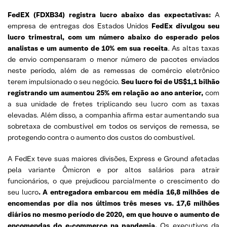
FedEX (FDXB34) registra lucro abaixo das expectativas:
A
empresa de entregas dos Estados Unidos
FedEx divulgou seu
lucro trimestral, com um número abaixo do esperado pelos
analistas e um aumento de 10% em sua receita
. As altas taxas
de envio compensaram o menor número de pacotes enviados
neste período, além de as remessas de comércio eletrônico
terem impulsionado o seu negócio.
Seu lucro foi de US$1,1 bilhão
registrando um aumentou 25% em relação ao ano anterior,
com
a sua unidade de fretes triplicando seu lucro com as taxas
elevadas. Além disso, a companhia afirma estar aumentando sua
sobretaxa de combustível em todos os serviços de remessa, se
protegendo contra o aumento dos custos do combustível.
A FedEx teve suas maiores divisões, Express e Ground afetadas
pela variante Ômicron e por altos salários para atrair
funcionários, o que prejudicou parcialmente o crescimento do
seu lucro
. A entregadora embarcou em média 16,8 milhões de
encomendas por dia nos últimos três meses vs. 17,6 milhões
diários no mesmo período de 2020, em que houve o aumento de
encomendas do e-commerce na pandemia.
Os executivos da