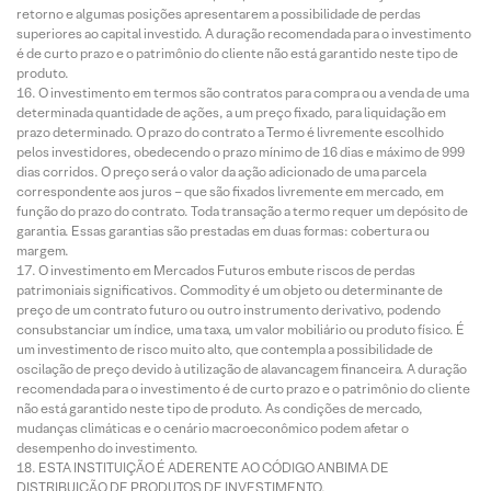
retorno e algumas posições apresentarem a possibilidade de perdas
superiores ao capital investido. A duração recomendada para o investimento
é de curto prazo e o patrimônio do cliente não está garantido neste tipo de
produto.
O investimento em termos são contratos para compra ou a venda de uma
determinada quantidade de ações, a um preço fixado, para liquidação em
prazo determinado. O prazo do contrato a Termo é livremente escolhido
pelos investidores, obedecendo o prazo mínimo de 16 dias e máximo de 999
dias corridos. O preço será o valor da ação adicionado de uma parcela
correspondente aos juros – que são fixados livremente em mercado, em
função do prazo do contrato. Toda transação a termo requer um depósito de
garantia. Essas garantias são prestadas em duas formas: cobertura ou
margem.
O investimento em Mercados Futuros embute riscos de perdas
patrimoniais significativos. Commodity é um objeto ou determinante de
preço de um contrato futuro ou outro instrumento derivativo, podendo
consubstanciar um índice, uma taxa, um valor mobiliário ou produto físico. É
um investimento de risco muito alto, que contempla a possibilidade de
oscilação de preço devido à utilização de alavancagem financeira. A duração
recomendada para o investimento é de curto prazo e o patrimônio do cliente
não está garantido neste tipo de produto. As condições de mercado,
mudanças climáticas e o cenário macroeconômico podem afetar o
desempenho do investimento.
ESTA INSTITUIÇÃO É ADERENTE AO CÓDIGO ANBIMA DE
DISTRIBUIÇÃO DE PRODUTOS DE INVESTIMENTO.