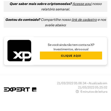
Quer saber mais sobre criptomoedas?
Acesse aqui
nosso
relatório semanal
.
Gostou do conteúdo?
Compartilhe nosso
link de cadastro
e nos
avalie abaixo:
Se você ainda não tem conta na XP
Investimentos, abra a sua!
CLIQUE AQUI
21/03/2022 05:06:34 • Atualizado em
21/03/2022 05:25:02
6 minutos de leitura