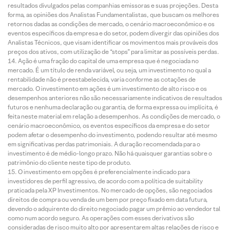
resultados divulgados pelas companhias emissoras e suas projeções. Desta
forma, as opiniões dos Analistas Fundamentalistas, que buscam os melhores
retornos dadas as condições de mercado, o cenário macroeconômico e os
eventos específicos da empresa e do setor, podem divergir das opiniões dos
Analistas Técnicos, que visam identificar os movimentos mais prováveis dos
preços dos ativos, com utilização de “stops” para limitar as possíveis perdas.
Ação é uma fração do capital de uma empresa que é negociada no
mercado. É um título de renda variável, ou seja, um investimento no qual a
rentabilidade não é preestabelecida, varia conforme as cotações de
mercado. O investimento em ações é um investimento de alto risco e os
desempenhos anteriores não são necessariamente indicativos de resultados
futuros e nenhuma declaração ou garantia, de forma expressa ou implícita, é
feita neste material em relação a desempenhos. As condições de mercado, o
cenário macroeconômico, os eventos específicos da empresa e do setor
podem afetar o desempenho do investimento, podendo resultar até mesmo
em significativas perdas patrimoniais. A duração recomendada para o
investimento é de médio-longo prazo. Não há quaisquer garantias sobre o
patrimônio do cliente neste tipo de produto.
O investimento em opções é preferencialmente indicado para
investidores de perfil agressivo, de acordo com a política de suitability
praticada pela XP Investimentos. No mercado de opções, são negociados
direitos de compra ou venda de um bem por preço fixado em data futura,
devendo o adquirente do direito negociado pagar um prêmio ao vendedor tal
como num acordo seguro. As operações com esses derivativos são
consideradas de risco muito alto por apresentarem altas relações de risco e