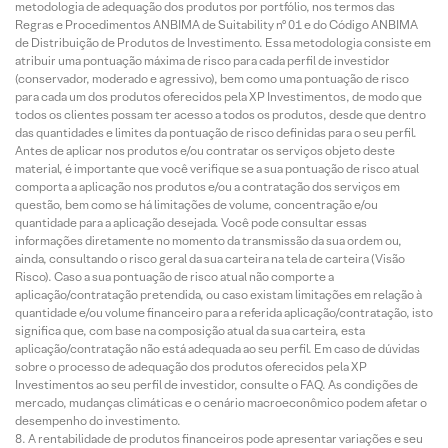
metodologia de adequação dos produtos por portfólio, nos termos das
Regras e Procedimentos ANBIMA de Suitability nº 01 e do Código ANBIMA
de Distribuição de Produtos de Investimento. Essa metodologia consiste em
atribuir uma pontuação máxima de risco para cada perfil de investidor
(conservador, moderado e agressivo), bem como uma pontuação de risco
para cada um dos produtos oferecidos pela XP Investimentos, de modo que
todos os clientes possam ter acesso a todos os produtos, desde que dentro
das quantidades e limites da pontuação de risco definidas para o seu perfil.
Antes de aplicar nos produtos e/ou contratar os serviços objeto deste
material, é importante que você verifique se a sua pontuação de risco atual
comporta a aplicação nos produtos e/ou a contratação dos serviços em
questão, bem como se há limitações de volume, concentração e/ou
quantidade para a aplicação desejada. Você pode consultar essas
informações diretamente no momento da transmissão da sua ordem ou,
ainda, consultando o risco geral da sua carteira na tela de carteira (Visão
Risco). Caso a sua pontuação de risco atual não comporte a
aplicação/contratação pretendida, ou caso existam limitações em relação à
quantidade e/ou volume financeiro para a referida aplicação/contratação, isto
significa que, com base na composição atual da sua carteira, esta
aplicação/contratação não está adequada ao seu perfil. Em caso de dúvidas
sobre o processo de adequação dos produtos oferecidos pela XP
Investimentos ao seu perfil de investidor, consulte o FAQ. As condições de
mercado, mudanças climáticas e o cenário macroeconômico podem afetar o
desempenho do investimento.
A rentabilidade de produtos financeiros pode apresentar variações e seu