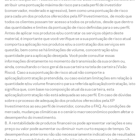
atribuir uma pontuação máxima de risco para cada perfil de investidor
(conservador, moderado e agressivo), bem como uma pontuação de risco
para cada um dos produtos oferecidos pela XP Investimentos, de modo que
todos os clientes possam ter acesso a todos os produtos, desde que dentro
das quantidades e limites da pontuação de risco definidas para o seu perfil.
Antes de aplicar nos produtos e/ou contratar os serviços objeto deste
material, é importante que você verifique se a sua pontuação de risco atual
comporta a aplicação nos produtos e/ou a contratação dos serviços em
questão, bem como se há limitações de volume, concentração e/ou
quantidade para a aplicação desejada. Você pode consultar essas
informações diretamente no momento da transmissão da sua ordem ou,
ainda, consultando o risco geral da sua carteira na tela de carteira (Visão
Risco). Caso a sua pontuação de risco atual não comporte a
aplicação/contratação pretendida, ou caso existam limitações em relação à
quantidade e/ou volume financeiro para a referida aplicação/contratação, isto
significa que, com base na composição atual da sua carteira, esta
aplicação/contratação não está adequada ao seu perfil. Em caso de dúvidas
sobre o processo de adequação dos produtos oferecidos pela XP
Investimentos ao seu perfil de investidor, consulte o FAQ. As condições de
mercado, mudanças climáticas e o cenário macroeconômico podem afetar o
desempenho do investimento.
A rentabilidade de produtos financeiros pode apresentar variações e seu
preço ou valor pode aumentar ou diminuir num curto espaço de tempo. Os
desempenhos anteriores não são necessariamente indicativos de resultados
futuros. A rentabilidade divulgada não é líquida de impostos. As informações