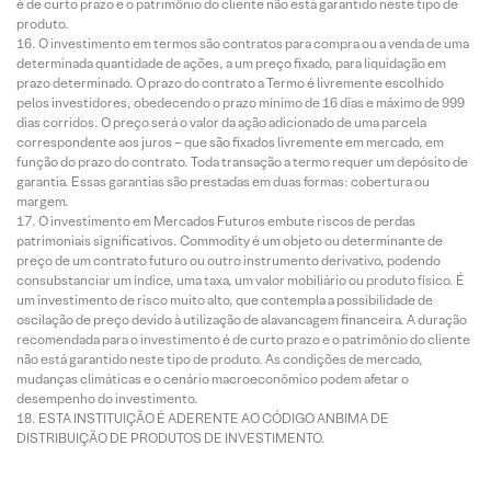
é de curto prazo e o patrimônio do cliente não está garantido neste tipo de
produto.
O investimento em termos são contratos para compra ou a venda de uma
determinada quantidade de ações, a um preço fixado, para liquidação em
prazo determinado. O prazo do contrato a Termo é livremente escolhido
pelos investidores, obedecendo o prazo mínimo de 16 dias e máximo de 999
dias corridos. O preço será o valor da ação adicionado de uma parcela
correspondente aos juros – que são fixados livremente em mercado, em
função do prazo do contrato. Toda transação a termo requer um depósito de
garantia. Essas garantias são prestadas em duas formas: cobertura ou
margem.
O investimento em Mercados Futuros embute riscos de perdas
patrimoniais significativos. Commodity é um objeto ou determinante de
preço de um contrato futuro ou outro instrumento derivativo, podendo
consubstanciar um índice, uma taxa, um valor mobiliário ou produto físico. É
um investimento de risco muito alto, que contempla a possibilidade de
oscilação de preço devido à utilização de alavancagem financeira. A duração
recomendada para o investimento é de curto prazo e o patrimônio do cliente
não está garantido neste tipo de produto. As condições de mercado,
mudanças climáticas e o cenário macroeconômico podem afetar o
desempenho do investimento.
ESTA INSTITUIÇÃO É ADERENTE AO CÓDIGO ANBIMA DE
DISTRIBUIÇÃO DE PRODUTOS DE INVESTIMENTO.