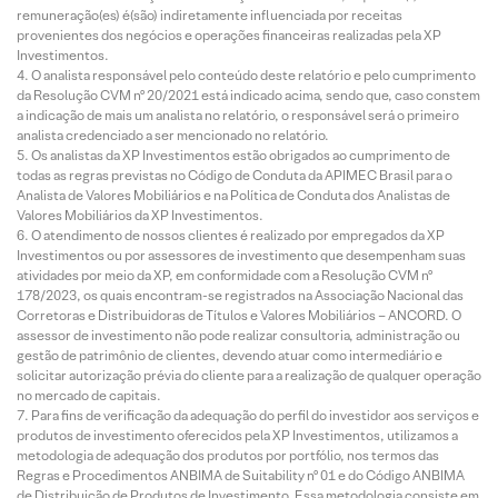
remuneração(es) é(são) indiretamente influenciada por receitas
provenientes dos negócios e operações financeiras realizadas pela XP
Investimentos.
O analista responsável pelo conteúdo deste relatório e pelo cumprimento
da Resolução CVM nº 20/2021 está indicado acima, sendo que, caso constem
a indicação de mais um analista no relatório, o responsável será o primeiro
analista credenciado a ser mencionado no relatório.
Os analistas da XP Investimentos estão obrigados ao cumprimento de
todas as regras previstas no Código de Conduta da APIMEC Brasil para o
Analista de Valores Mobiliários e na Política de Conduta dos Analistas de
Valores Mobiliários da XP Investimentos.
O atendimento de nossos clientes é realizado por empregados da XP
Investimentos ou por assessores de investimento que desempenham suas
atividades por meio da XP, em conformidade com a Resolução CVM nº
178/2023, os quais encontram-se registrados na Associação Nacional das
Corretoras e Distribuidoras de Títulos e Valores Mobiliários – ANCORD. O
assessor de investimento não pode realizar consultoria, administração ou
gestão de patrimônio de clientes, devendo atuar como intermediário e
solicitar autorização prévia do cliente para a realização de qualquer operação
no mercado de capitais.
Para fins de verificação da adequação do perfil do investidor aos serviços e
produtos de investimento oferecidos pela XP Investimentos, utilizamos a
metodologia de adequação dos produtos por portfólio, nos termos das
Regras e Procedimentos ANBIMA de Suitability nº 01 e do Código ANBIMA
de Distribuição de Produtos de Investimento. Essa metodologia consiste em