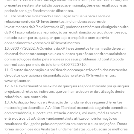
presentes neste material são baseadas em simulações e os resultados reais
poderão ser significativamente diferentes.
Este relatório é destinado à circulação exclusiva para a rede de
relacionamento da XP Investimentos, incluindo assessores de
investimentos da XP e clientes da XP, podendo também ser divulgado no site
da XP. Fica proibida sua reprodução ou redistribuição para qualquer pessoa,
no todo ou em parte, qualquer que seja o propósito, sem o prévio
consentimento expresso da XP Investimentos.
0800 77 20202. A Ouvidoria da XP Investimentos tem a missão de servir
de canal de contato sempre que os clientes que não se sentirem satisfeitos
com as soluções dadas pela empresa aos seus problemas. O contato pode
ser realizado por meio do telefone: 0800 722 3710.
O custo da operação e a política de cobrança estão definidos nas tabelas
de custos operacionais disponibilizadas no site da XP Investimentos:
www.xpi.com.br.
A XP Investimentos se exime de qualquer responsabilidade por quaisquer
prejuízos, diretos ou indiretos, que venham a decorrer da utilização deste
relatório ou seu conteúdo.
A Avaliação Técnica e a Avaliação de Fundamentos seguem diferentes
metodologias de análise. A Análise Técnica é executada seguindo conceitos
como tendência, suporte, resistência, candles, volumes, médias móveis
entre outros. Já a Análise Fundamentalista utiliza como informação os
resultados divulgados pelas companhias emissoras e suas projeções. Desta
forma, as opiniões dos Analistas Fundamentalistas, que buscam os melhores