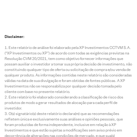
Disclaimer:
Este relatório de análise foi elaborado pela XP Investimentos CCTVM S.A.
(“XP Investimentos ou XP”) de acordo com todas as exigências previstas na
Resolução CVM 20/2021, tem como objetivo fornecer informações que
possam auxiliar o investidor a tomar sua própria decisão de investimento, não
constituindo qualquer tipo de oferta ou solicitação de compra e/ou venda de
qualquer produto. As informações contidas neste relatório são consideradas
válidas na data de sua divulgação e foram obtidas de fontes públicas. A XP
Investimentos não se responsabiliza por qualquer decisão tomada pelo
cliente com base no presente relatório.
Este relatório foi elaborado considerando a classificação de risco dos
produtos de modo a gerar resultados de alocação para cada perfil de
investidor.
O(s) signatário(s) deste relatório declara(m) que as recomendações
refletem única e exclusivamente suas análises e opiniões pessoais, que
foram produzidas de forma independente, inclusive em relação à XP
Investimentos e que estão sujeitas a modificações sem aviso prévio em
decorrência de alterações nas condições de mercado, e que sua(s)