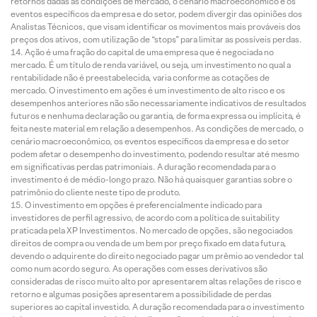
retornos dadas as condições de mercado, o cenário macroeconômico e os
eventos específicos da empresa e do setor, podem divergir das opiniões dos
Analistas Técnicos, que visam identificar os movimentos mais prováveis dos
preços dos ativos, com utilização de “stops” para limitar as possíveis perdas.
Ação é uma fração do capital de uma empresa que é negociada no
mercado. É um título de renda variável, ou seja, um investimento no qual a
rentabilidade não é preestabelecida, varia conforme as cotações de
mercado. O investimento em ações é um investimento de alto risco e os
desempenhos anteriores não são necessariamente indicativos de resultados
futuros e nenhuma declaração ou garantia, de forma expressa ou implícita, é
feita neste material em relação a desempenhos. As condições de mercado, o
cenário macroeconômico, os eventos específicos da empresa e do setor
podem afetar o desempenho do investimento, podendo resultar até mesmo
em significativas perdas patrimoniais. A duração recomendada para o
investimento é de médio-longo prazo. Não há quaisquer garantias sobre o
patrimônio do cliente neste tipo de produto.
O investimento em opções é preferencialmente indicado para
investidores de perfil agressivo, de acordo com a política de suitability
praticada pela XP Investimentos. No mercado de opções, são negociados
direitos de compra ou venda de um bem por preço fixado em data futura,
devendo o adquirente do direito negociado pagar um prêmio ao vendedor tal
como num acordo seguro. As operações com esses derivativos são
consideradas de risco muito alto por apresentarem altas relações de risco e
retorno e algumas posições apresentarem a possibilidade de perdas
superiores ao capital investido. A duração recomendada para o investimento