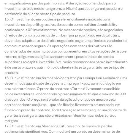
em significativas perdas patrimoniais. A duração recomendada para o
investimento é de médio-longo prazo. Não há quaisquer garantias sobre o
patrimônio do cliente neste tipo de produto.
O investimento em opções é preferencialmente indicado para
investidores de perfil agressivo, de acordo com a política de suitability
praticada pela XP Investimentos. No mercado de opções, são negociados
direitos de compra ou venda de um bem por preço fixado em data futura,
devendo o adquirente do direito negociado pagar um prêmio ao vendedor tal
como num acordo seguro. As operações com esses derivativos são
consideradas de risco muito alto por apresentarem altas relações de risco e
retorno e algumas posições apresentarem a possibilidade de perdas
superiores ao capital investido. A duração recomendada para o investimento
é de curto prazo e o patrimônio do cliente não está garantido neste tipo de
produto.
O investimento em termos são contratos para compra ou a venda de uma
determinada quantidade de ações, a um preço fixado, para liquidação em
prazo determinado. O prazo do contrato a Termo é livremente escolhido
pelos investidores, obedecendo o prazo mínimo de 16 dias e máximo de 999
dias corridos. O preço será o valor da ação adicionado de uma parcela
correspondente aos juros – que são fixados livremente em mercado, em
função do prazo do contrato. Toda transação a termo requer um depósito de
garantia. Essas garantias são prestadas em duas formas: cobertura ou
margem.
O investimento em Mercados Futuros embute riscos de perdas
patrimoniais significativos. Commodity é um objeto ou determinante de