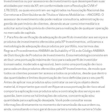
Investimentos ou por assessores de investimento que desempenham suas
atividades por meio da XP, em conformidade com a Resolução CVM nº
178/2023, os quais encontram-se registrados na Associação Nacional das
Corretoras e Distribuidoras de Títulos e Valores Mobiliários – ANCORD. O
assessor de investimento não pode realizar consultoria, administração ou
gestão de patrimônio de clientes, devendo atuar como intermediário e
solicitar autorização prévia do cliente para a realização de qualquer operação
no mercado de capitais.
Para fins de verificação da adequação do perfil do investidor aos serviços e
produtos de investimento oferecidos pela XP Investimentos, utilizamos a
metodologia de adequação dos produtos por portfólio, nos termos das
Regras e Procedimentos ANBIMA de Suitability nº 01 e do Código ANBIMA
de Distribuição de Produtos de Investimento. Essa metodologia consiste em
atribuir uma pontuação máxima de risco para cada perfil de investidor
(conservador, moderado e agressivo), bem como uma pontuação de risco
para cada um dos produtos oferecidos pela XP Investimentos, de modo que
todos os clientes possam ter acesso a todos os produtos, desde que dentro
das quantidades e limites da pontuação de risco definidas para o seu perfil.
Antes de aplicar nos produtos e/ou contratar os serviços objeto deste
material, é importante que você verifique se a sua pontuação de risco atual
comporta a aplicação nos produtos e/ou a contratação dos serviços em
questão, bem como se há limitações de volume, concentração e/ou
quantidade para a aplicação desejada. Você pode consultar essas
informações diretamente no momento da transmissão da sua ordem ou,
ainda, consultando o risco geral da sua carteira na tela de carteira (Visão