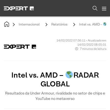
Internacional
Relatórios
Intel vs. AMD -
R
14/02/2022 07:56:11 • Atualizado em
14/02/2022 08:05:01
7 minutos de leitura
Intel vs. AMD –
RADAR
GLOBAL
Resultados da Under Armour, rivalidade no setor de chips e
YouTube no metaverso