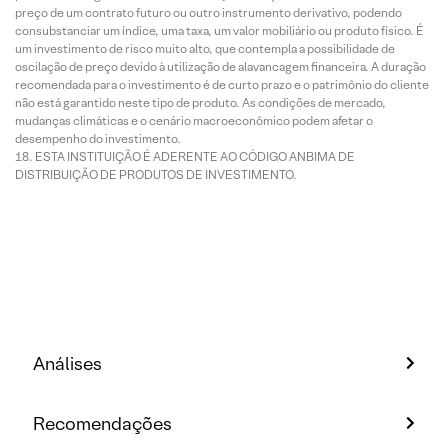
preço de um contrato futuro ou outro instrumento derivativo, podendo
consubstanciar um índice, uma taxa, um valor mobiliário ou produto físico. É
um investimento de risco muito alto, que contempla a possibilidade de
oscilação de preço devido à utilização de alavancagem financeira. A duração
recomendada para o investimento é de curto prazo e o patrimônio do cliente
não está garantido neste tipo de produto. As condições de mercado,
mudanças climáticas e o cenário macroeconômico podem afetar o
desempenho do investimento.
ESTA INSTITUIÇÃO É ADERENTE AO CÓDIGO ANBIMA DE
DISTRIBUIÇÃO DE PRODUTOS DE INVESTIMENTO.
Análises
Recomendações