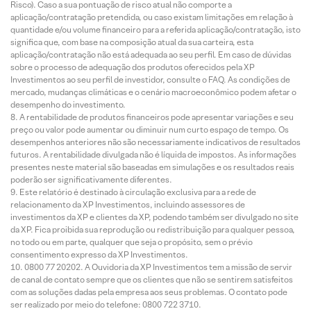
Risco). Caso a sua pontuação de risco atual não comporte a
aplicação/contratação pretendida, ou caso existam limitações em relação à
quantidade e/ou volume financeiro para a referida aplicação/contratação, isto
significa que, com base na composição atual da sua carteira, esta
aplicação/contratação não está adequada ao seu perfil. Em caso de dúvidas
sobre o processo de adequação dos produtos oferecidos pela XP
Investimentos ao seu perfil de investidor, consulte o FAQ. As condições de
mercado, mudanças climáticas e o cenário macroeconômico podem afetar o
desempenho do investimento.
A rentabilidade de produtos financeiros pode apresentar variações e seu
preço ou valor pode aumentar ou diminuir num curto espaço de tempo. Os
desempenhos anteriores não são necessariamente indicativos de resultados
futuros. A rentabilidade divulgada não é líquida de impostos. As informações
presentes neste material são baseadas em simulações e os resultados reais
poderão ser significativamente diferentes.
Este relatório é destinado à circulação exclusiva para a rede de
relacionamento da XP Investimentos, incluindo assessores de
investimentos da XP e clientes da XP, podendo também ser divulgado no site
da XP. Fica proibida sua reprodução ou redistribuição para qualquer pessoa,
no todo ou em parte, qualquer que seja o propósito, sem o prévio
consentimento expresso da XP Investimentos.
0800 77 20202. A Ouvidoria da XP Investimentos tem a missão de servir
de canal de contato sempre que os clientes que não se sentirem satisfeitos
com as soluções dadas pela empresa aos seus problemas. O contato pode
ser realizado por meio do telefone: 0800 722 3710.