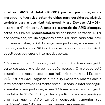
Intel vs. AMD
:
A Intel (ITLC34) perdeu participação de
mercado no lucrativo setor de chips para servidores,
abrindo
território para a sua rival Advanced Micro Devices (A1MD34)
durante o 4º trimestre.
A fatia de mercado da AMD alcançou
cerca de 11% em processadores
de servidores, saltando +3,6%
ano contra ano, em um segmento antes 99% dominado pela Intel.
Em termos totais, a AMD atingiu uma participação de mercado
recorde, em torno de 26% de todos os processadores, incluindo
os voltados aos jogos e internet das coisas.
Até o momento, o único segmento que a Intel tem conseguido
certo destaque é o de computação pessoal. O mercado está
aquecido e a receita total desta indústria aumentou 11%, para
US$ 74bi, em 2021, segundo a Mercury Research. Mesmo com o
forte crescimento do segmento como um todo, a Intel conseguiu
aumentar a sua participação em 3,1% neste mercado atingindo
uma fatia de 83,8%. Porém, o destaque limitou-se aos
desktops
,
uma vez que a AMD também conseguiu aumentar sua
participação em 2,6% nos processadores para
laptops.