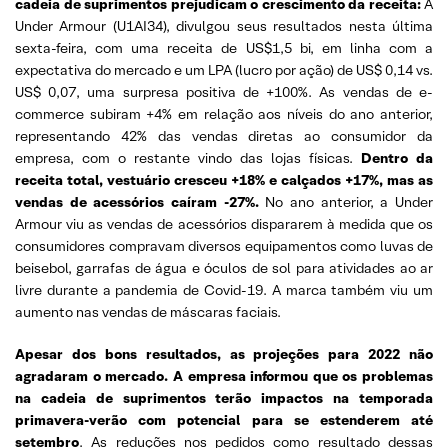
cadeia de suprimentos prejudicam o crescimento da receita:
A
Under Armour (U1AI34), divulgou seus resultados nesta última
sexta-feira, com uma receita de US$1,5 bi, em linha com a
expectativa do mercado e um LPA (lucro por ação) de US$ 0,14 vs.
US$ 0,07, uma surpresa positiva de +100%. As vendas de e-
commerce subiram +4% em relação aos níveis do ano anterior,
representando 42% das vendas diretas ao consumidor da
empresa, com o restante vindo das lojas físicas.
Dentro da
receita total, vestuário cresceu +18% e calçados +17%, mas as
vendas de acessórios caíram -27%.
No ano anterior, a Under
Armour viu as vendas de acessórios dispararem à medida que os
consumidores compravam diversos equipamentos como luvas de
beisebol, garrafas de água e óculos de sol para atividades ao ar
livre durante a pandemia de Covid-19. A marca também viu um
aumento nas vendas de máscaras faciais.
Apesar dos bons resultados, as projeções para 2022 não
agradaram o mercado. A empresa informou que os problemas
na cadeia de suprimentos terão impactos na temporada
primavera-verão com potencial para se estenderem até
setembro
. As reduções nos pedidos como resultado dessas