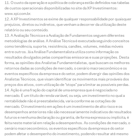
O custo da operação e a política de cobrança estão definidos nas tabelas
de custos operacionais disponibilizadas no site da XP Investimentos:
www.xpi.com.br.
A XP Investimentos se exime de qualquer responsabilidade por quaisquer
prejuízos, diretos ou indiretos, que venham a decorrer da utilização deste
relatório ou seu conteúdo.
A Avaliação Técnica e a Avaliação de Fundamentos seguem diferentes
metodologias de análise. A Análise Técnica é executada seguindo conceitos
como tendência, suporte, resistência, candles, volumes, médias móveis
entre outros. Já a Análise Fundamentalista utiliza como informação os
resultados divulgados pelas companhias emissoras e suas projeções. Desta
forma, as opiniões dos Analistas Fundamentalistas, que buscam os melhores
retornos dadas as condições de mercado, o cenário macroeconômico e os
eventos específicos da empresa e do setor, podem divergir das opiniões dos
Analistas Técnicos, que visam identificar os movimentos mais prováveis dos
preços dos ativos, com utilização de “stops” para limitar as possíveis perdas.
Ação é uma fração do capital de uma empresa que é negociada no
mercado. É um título de renda variável, ou seja, um investimento no qual a
rentabilidade não é preestabelecida, varia conforme as cotações de
mercado. O investimento em ações é um investimento de alto risco e os
desempenhos anteriores não são necessariamente indicativos de resultados
futuros e nenhuma declaração ou garantia, de forma expressa ou implícita, é
feita neste material em relação a desempenhos. As condições de mercado, o
cenário macroeconômico, os eventos específicos da empresa e do setor
podem afetar o desempenho do investimento, podendo resultar até mesmo