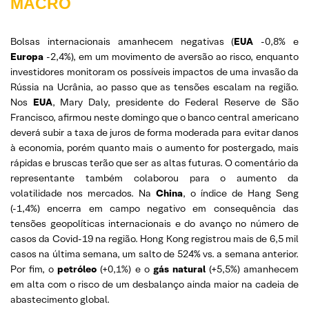
MACRO
Bolsas internacionais amanhecem negativas (
EUA
-0,8% e
Europa
-2,4%), em um movimento de aversão ao risco, enquanto
investidores monitoram os possíveis impactos de uma invasão da
Rússia na Ucrânia, ao passo que as tensões escalam na região.
Nos
EUA
, Mary Daly, presidente do Federal Reserve de São
Francisco, afirmou neste domingo que o banco central americano
deverá subir a taxa de juros de forma moderada para evitar danos
à economia, porém quanto mais o aumento for postergado, mais
rápidas e bruscas terão que ser as altas futuras. O comentário da
representante também colaborou para o aumento da
volatilidade nos mercados. Na
China
, o índice de Hang Seng
(-1,4%) encerra em campo negativo em consequência das
tensões geopolíticas internacionais e do avanço no número de
casos da Covid-19 na região. Hong Kong registrou mais de 6,5 mil
casos na última semana, um salto de 524% vs. a semana anterior.
Por fim, o
petróleo
(+0,1%) e o
gás natural
(+5,5%) amanhecem
em alta com o risco de um desbalanço ainda maior na cadeia de
abastecimento global.