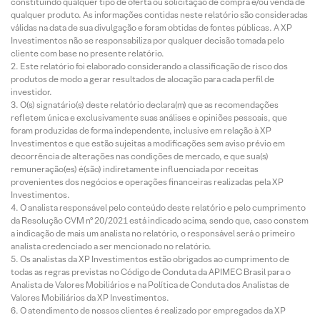
constituindo qualquer tipo de oferta ou solicitação de compra e/ou venda de
qualquer produto. As informações contidas neste relatório são consideradas
válidas na data de sua divulgação e foram obtidas de fontes públicas. A XP
Investimentos não se responsabiliza por qualquer decisão tomada pelo
cliente com base no presente relatório.
Este relatório foi elaborado considerando a classificação de risco dos
produtos de modo a gerar resultados de alocação para cada perfil de
investidor.
O(s) signatário(s) deste relatório declara(m) que as recomendações
refletem única e exclusivamente suas análises e opiniões pessoais, que
foram produzidas de forma independente, inclusive em relação à XP
Investimentos e que estão sujeitas a modificações sem aviso prévio em
decorrência de alterações nas condições de mercado, e que sua(s)
remuneração(es) é(são) indiretamente influenciada por receitas
provenientes dos negócios e operações financeiras realizadas pela XP
Investimentos.
O analista responsável pelo conteúdo deste relatório e pelo cumprimento
da Resolução CVM nº 20/2021 está indicado acima, sendo que, caso constem
a indicação de mais um analista no relatório, o responsável será o primeiro
analista credenciado a ser mencionado no relatório.
Os analistas da XP Investimentos estão obrigados ao cumprimento de
todas as regras previstas no Código de Conduta da APIMEC Brasil para o
Analista de Valores Mobiliários e na Política de Conduta dos Analistas de
Valores Mobiliários da XP Investimentos.
O atendimento de nossos clientes é realizado por empregados da XP