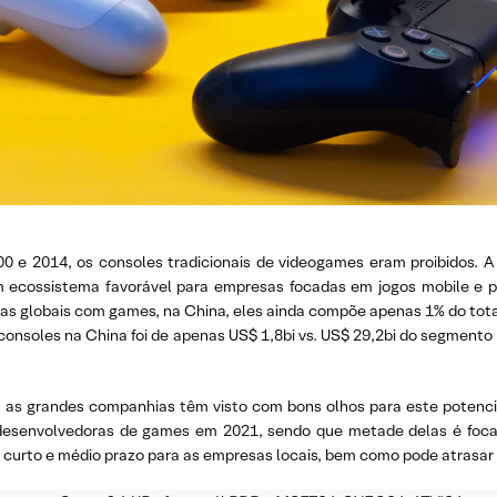
00 e 2014, os consoles tradicionais de videogames eram proibidos.
m ecossistema favorável para empresas focadas em jogos mobile e p
s globais com games, na China, eles ainda compõe apenas 1% do total
onsoles na China foi de apenas US$ 1,8bi vs. US$ 29,2bi do segmento
, as grandes companhias têm visto com bons olhos para este potenci
1 desenvolvedoras de games em 2021, sendo que metade delas é fo
no curto e médio prazo para as empresas locais, bem como pode atrasar