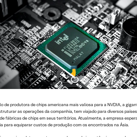
ulo de produtora de chips americana mais valiosa para a NVDIA, a gig
estruturar as operações da companhia, tem viajado para diversos país
de fábricas de chips em seus territórios. Atualmente, a empresa espera
ia para equiparar custos de produção com os encontrados na Ásia.