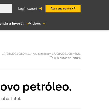
login expert
Abra sua conta XP
enda a Investir
Vídeos
17/08/2021 08:04:11 • Atualizado em 17/08/2021 08:46:21
5 minutos de leitura
ovo petróleo.
l da Intel.