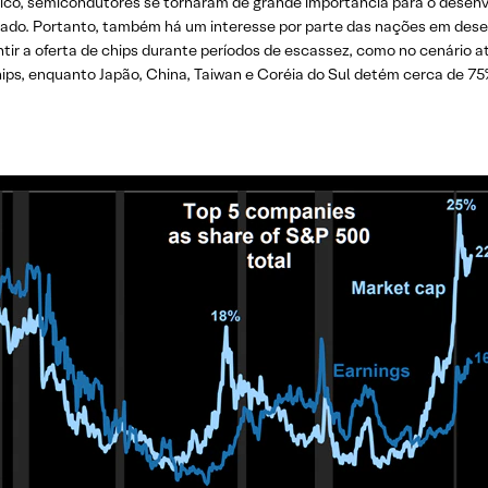
co, semicondutores se tornaram de grande importância para o desen
do. Portanto, também há um interesse por parte das nações em desen
ntir a oferta de chips durante períodos de escassez, como no cenário 
ps, enquanto Japão, China, Taiwan e Coréia do Sul detém cerca de 75