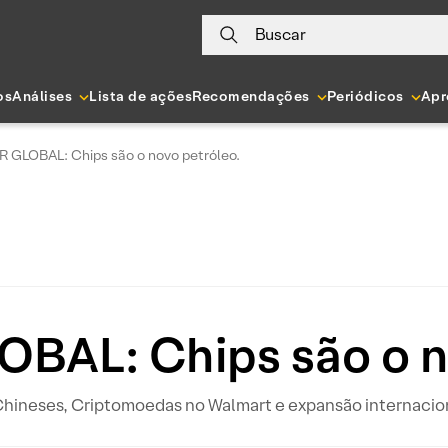
Buscar
os
Análises
Lista de ações
Recomendações
Periódicos
Apr
 GLOBAL: Chips são o novo petróleo.
BAL: Chips são o n
hineses, Criptomoedas no Walmart e expansão internaciona