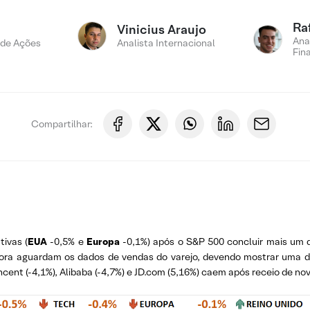
Ra
Vinicius Araujo
Ana
 de Ações
Analista Internacional
Fin
Compartilhar:
ivas (
EUA
-0,5% e
Europa
-0,1%) após o S&P 500 concluir mais um 
ora aguardam os dados de vendas do varejo, devendo mostrar uma des
ent (-4,1%), Alibaba (-4,7%) e JD.com (5,16%) caem após receio de n