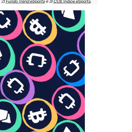
 2)
Fundo Trend eSports
e 3)
COE
Índice eSports
.