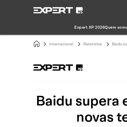
Expert XP 2026
Quem som
Internacional
Relatórios
Baidu s
Baidu supera 
novas t