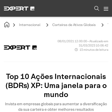
Internacional
Carteiras de Ativos Globais
To
08/01/2021 12:00:00 • Atualizado em
31/03/2023 10:06:42
15 minutos de leitura
Top 10 Ações Internacionais
(BDRs) XP: Uma janela para o
mundo
Invista em empresas globais para aumentar a diversificação
da sua carteira e obter melhores resultados