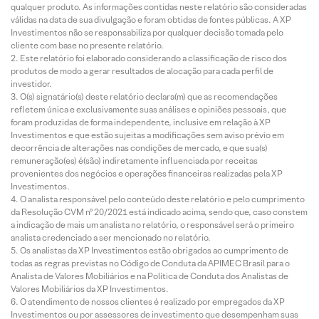
qualquer produto. As informações contidas neste relatório são consideradas
válidas na data de sua divulgação e foram obtidas de fontes públicas. A XP
Investimentos não se responsabiliza por qualquer decisão tomada pelo
cliente com base no presente relatório.
Este relatório foi elaborado considerando a classificação de risco dos
produtos de modo a gerar resultados de alocação para cada perfil de
investidor.
O(s) signatário(s) deste relatório declara(m) que as recomendações
refletem única e exclusivamente suas análises e opiniões pessoais, que
foram produzidas de forma independente, inclusive em relação à XP
Investimentos e que estão sujeitas a modificações sem aviso prévio em
decorrência de alterações nas condições de mercado, e que sua(s)
remuneração(es) é(são) indiretamente influenciada por receitas
provenientes dos negócios e operações financeiras realizadas pela XP
Investimentos.
O analista responsável pelo conteúdo deste relatório e pelo cumprimento
da Resolução CVM nº 20/2021 está indicado acima, sendo que, caso constem
a indicação de mais um analista no relatório, o responsável será o primeiro
analista credenciado a ser mencionado no relatório.
Os analistas da XP Investimentos estão obrigados ao cumprimento de
todas as regras previstas no Código de Conduta da APIMEC Brasil para o
Analista de Valores Mobiliários e na Política de Conduta dos Analistas de
Valores Mobiliários da XP Investimentos.
O atendimento de nossos clientes é realizado por empregados da XP
Investimentos ou por assessores de investimento que desempenham suas