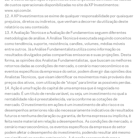
de custos operacionais disponibilizadas no site da XP Investimentos:
www.xpi.com.br.
A XP Investimentos se exime de qualquer responsabilidade por quaisquer
prejuízos, diretos ou indiretos, que venham a decorrer da utilização deste
relatório ou seu conteúdo.
A Avaliação Técnica e a Avaliação de Fundamentos seguem diferentes
metodologias de análise. A Análise Técnica é executada seguindo conceitos
como tendência, suporte, resistência, candles, volumes, médias móveis
entre outros. Já a Análise Fundamentalista utiliza como informação os
resultados divulgados pelas companhias emissoras e suas projeções. Desta
forma, as opiniões dos Analistas Fundamentalistas, que buscam os melhores
retornos dadas as condições de mercado, o cenário macroeconômico e os
eventos específicos da empresa e do setor, podem divergir das opiniões dos
Analistas Técnicos, que visam identificar os movimentos mais prováveis dos
preços dos ativos, com utilização de “stops” para limitar as possíveis perdas.
Ação é uma fração do capital de uma empresa que é negociada no
mercado. É um título de renda variável, ou seja, um investimento no qual a
rentabilidade não é preestabelecida, varia conforme as cotações de
mercado. O investimento em ações é um investimento de alto risco e os
desempenhos anteriores não são necessariamente indicativos de resultados
futuros e nenhuma declaração ou garantia, de forma expressa ou implícita, é
feita neste material em relação a desempenhos. As condições de mercado, o
cenário macroeconômico, os eventos específicos da empresa e do setor
podem afetar o desempenho do investimento, podendo resultar até mesmo
em significativas perdas patrimoniais. A duração recomendada para o