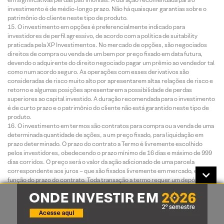
investimento é de médio-longo prazo. Não há quaisquer garantias sobre o
patrimônio do cliente neste tipo de produto.
O investimento em opções é preferencialmente indicado para
investidores de perfil agressivo, de acordo com a política de suitability
praticada pela XP Investimentos. No mercado de opções, são negociados
direitos de compra ou venda de um bem por preço fixado em data futura,
devendo o adquirente do direito negociado pagar um prêmio ao vendedor tal
como num acordo seguro. As operações com esses derivativos são
consideradas de risco muito alto por apresentarem altas relações de risco e
retorno e algumas posições apresentarem a possibilidade de perdas
superiores ao capital investido. A duração recomendada para o investimento
é de curto prazo e o patrimônio do cliente não está garantido neste tipo de
produto.
O investimento em termos são contratos para compra ou a venda de uma
determinada quantidade de ações, a um preço fixado, para liquidação em
prazo determinado. O prazo do contrato a Termo é livremente escolhido
pelos investidores, obedecendo o prazo mínimo de 16 dias e máximo de 999
dias corridos. O preço será o valor da ação adicionado de uma parcela
correspondente aos juros – que são fixados livremente em mercado, em
função do prazo do contrato. Toda transação a termo requer um depósito de
garantia. Essas garantias são prestadas em duas formas: cobertura ou
margem.
O investimento em Mercados Futuros embute riscos de perdas
patrimoniais significativos. Commodity é um objeto ou determinante de