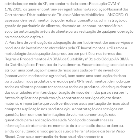
atividades por meio da XP, em conformidade com a Resolução CVM nº
178/2023, os quais encontram-se registrados na Associação Nacional das
Corretoras e Distribuidoras de Títulos e Valores Mobiliários – ANCORD. O
assessor de investimento não pode realizar consultoria, administração ou
gestão de patrimônio de clientes, devendo atuar como intermediário e
solicitar autorização prévia do cliente para a realização de qualquer operação
no mercado de capitais.
Para fins de verificação da adequação do perfil do investidor aos serviços e
produtos de investimento oferecidos pela XP Investimentos, utilizamos a
metodologia de adequação dos produtos por portfólio, nos termos das
Regras e Procedimentos ANBIMA de Suitability nº 01 e do Código ANBIMA
de Distribuição de Produtos de Investimento. Essa metodologia consiste em
atribuir uma pontuação máxima de risco para cada perfil de investidor
(conservador, moderado e agressivo), bem como uma pontuação de risco
para cada um dos produtos oferecidos pela XP Investimentos, de modo que
todos os clientes possam ter acesso a todos os produtos, desde que dentro
das quantidades e limites da pontuação de risco definidas para o seu perfil.
Antes de aplicar nos produtos e/ou contratar os serviços objeto deste
material, é importante que você verifique se a sua pontuação de risco atual
comporta a aplicação nos produtos e/ou a contratação dos serviços em
questão, bem como se há limitações de volume, concentração e/ou
quantidade para a aplicação desejada. Você pode consultar essas
informações diretamente no momento da transmissão da sua ordem ou,
ainda, consultando o risco geral da sua carteira na tela de carteira (Visão
Risco). Caso a sua pontuação de risco atual não comporte a