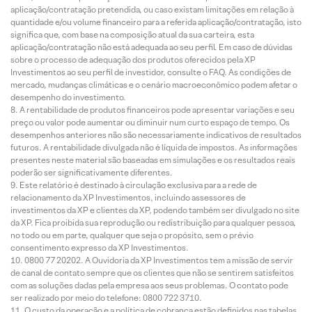
aplicação/contratação pretendida, ou caso existam limitações em relação à
quantidade e/ou volume financeiro para a referida aplicação/contratação, isto
significa que, com base na composição atual da sua carteira, esta
aplicação/contratação não está adequada ao seu perfil. Em caso de dúvidas
sobre o processo de adequação dos produtos oferecidos pela XP
Investimentos ao seu perfil de investidor, consulte o FAQ. As condições de
mercado, mudanças climáticas e o cenário macroeconômico podem afetar o
desempenho do investimento.
A rentabilidade de produtos financeiros pode apresentar variações e seu
preço ou valor pode aumentar ou diminuir num curto espaço de tempo. Os
desempenhos anteriores não são necessariamente indicativos de resultados
futuros. A rentabilidade divulgada não é líquida de impostos. As informações
presentes neste material são baseadas em simulações e os resultados reais
poderão ser significativamente diferentes.
Este relatório é destinado à circulação exclusiva para a rede de
relacionamento da XP Investimentos, incluindo assessores de
investimentos da XP e clientes da XP, podendo também ser divulgado no site
da XP. Fica proibida sua reprodução ou redistribuição para qualquer pessoa,
no todo ou em parte, qualquer que seja o propósito, sem o prévio
consentimento expresso da XP Investimentos.
0800 77 20202. A Ouvidoria da XP Investimentos tem a missão de servir
de canal de contato sempre que os clientes que não se sentirem satisfeitos
com as soluções dadas pela empresa aos seus problemas. O contato pode
ser realizado por meio do telefone: 0800 722 3710.
O custo da operação e a política de cobrança estão definidos nas tabelas