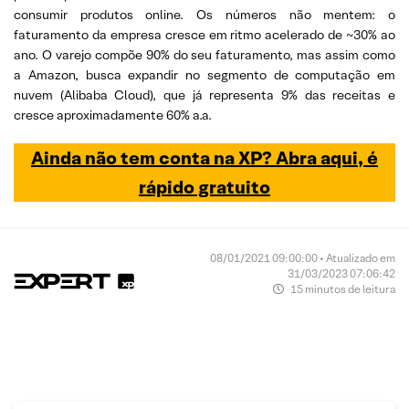
consumir produtos online. Os números não mentem: o
faturamento da empresa cresce em ritmo acelerado de ~30% ao
ano. O varejo compõe 90% do seu faturamento, mas assim como
a Amazon, busca expandir no segmento de computação em
nuvem (Alibaba Cloud), que já representa 9% das receitas e
cresce aproximadamente 60% a.a.
Ainda não tem conta na XP? Abra aqui, é
rápido gratuito
08/01/2021 09:00:00 • Atualizado em
31/03/2023 07:06:42
15 minutos de leitura