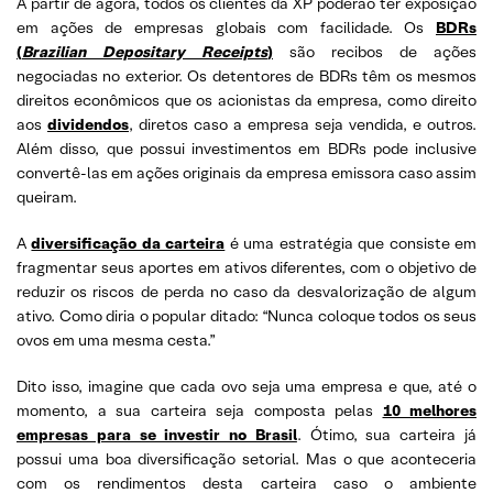
A partir de agora, todos os clientes da XP poderão ter exposição
em ações de empresas globais com facilidade. Os
BDRs
(
Brazilian Depositary Receipts
)
são recibos de ações
negociadas no exterior. Os detentores de BDRs têm os mesmos
direitos econômicos que os acionistas da empresa, como direito
aos
dividendos
, diretos caso a empresa seja vendida, e outros.
Além disso, que possui investimentos em BDRs pode inclusive
convertê-las em ações originais da empresa emissora caso assim
queiram.
A
diversificação da carteira
é uma estratégia que consiste em
fragmentar seus aportes em ativos diferentes, com o objetivo de
reduzir os riscos de perda no caso da desvalorização de algum
ativo. Como diria o popular ditado: “Nunca coloque todos os seus
ovos em uma mesma cesta.”
Dito isso, imagine que cada ovo seja uma empresa e que, até o
momento, a sua carteira seja composta pelas
10 melhores
empresas para se investir no Brasil
. Ótimo, sua carteira já
possui uma boa diversificação setorial. Mas o que aconteceria
com os rendimentos desta carteira caso o ambiente