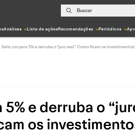
Buscar
os
Análises
Lista de ações
Recomendações
Periódicos
Apr
Selic cai para 5% e derruba o "juro real": Como ficam os investimentos
a 5% e derruba o “ju
icam os investimento