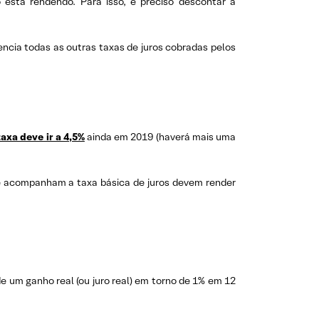
 está rendendo. Para isso, é preciso descontar a
uencia todas as outras taxas de juros cobradas pelos
taxa deve ir a 4,5%
ainda em 2019 (haverá mais uma
ue acompanham a taxa básica de juros devem render
e um ganho real (ou juro real) em torno de 1% em 12