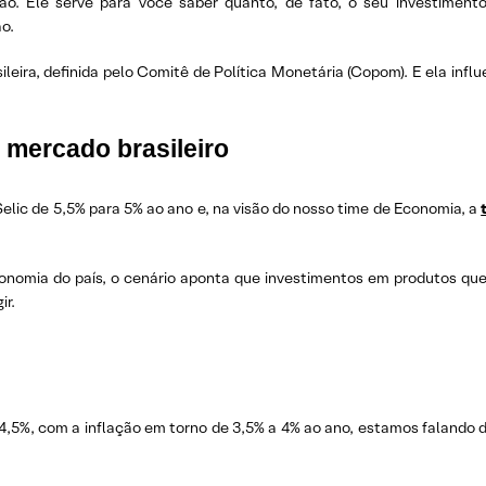
o. Ele serve para você saber quanto, de fato, o seu investimento
ão.
ileira, definida pelo Comitê de Política Monetária (Copom). E ela infl
 mercado brasileiro
Selic de 5,5% para 5% ao ano e, na visão do nosso time de Economia, a
onomia do país, o cenário aponta que investimentos em produtos q
ir.
 4,5%, com a inflação em torno de 3,5% a 4% ao ano, estamos falando d