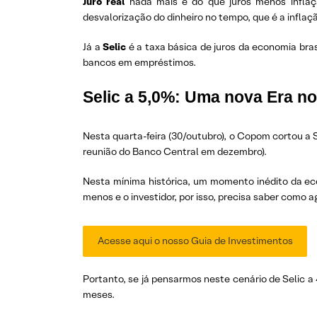
Juro real
nada mais é do que juros menos inflaçã
desvalorização do dinheiro no tempo, que é a inflaç
Já a
Selic
é a taxa básica de juros da economia bras
bancos em empréstimos.
Selic a 5,0%: Uma nova Era no
Nesta quarta-feira (30/outubro), o Copom cortou a 
reunião do Banco Central em dezembro).
Nesta mínima histórica, um momento inédito da ec
menos e o investidor, por isso, precisa saber como ag
Acesse aqui o nosso Guia de Investimentos
Portanto, se já pensarmos neste cenário de Selic a
meses.