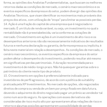
forma, as opiniões dos Analistas Fundamentalistas, que buscam os melhores
retornos dadas as condições de mercado, o cenário macroeconômico e os
eventos específicos da empresa e do setor, podem divergir das opiniões dos
Analistas Técnicos, que visam identificar os movimentos mais prováveis dos
preços dos ativos, com utilização de “stops” para limitar as possíveis perdas.
Ação é uma fração do capital de uma empresa que é negociada no
mercado. É um título de renda variável, ou seja, um investimento no qual a
rentabilidade não é preestabelecida, varia conforme as cotações de
mercado. O investimento em ações é um investimento de alto risco e os
desempenhos anteriores não são necessariamente indicativos de resultados
futuros e nenhuma declaração ou garantia, de forma expressa ou implícita, é
feita neste material em relação a desempenhos. As condições de mercado, o
cenário macroeconômico, os eventos específicos da empresa e do setor
podem afetar o desempenho do investimento, podendo resultar até mesmo
em significativas perdas patrimoniais. A duração recomendada para o
investimento é de médio-longo prazo. Não há quaisquer garantias sobre o
patrimônio do cliente neste tipo de produto.
O investimento em opções é preferencialmente indicado para
investidores de perfil agressivo, de acordo com a política de suitability
praticada pela XP Investimentos. No mercado de opções, são negociados
direitos de compra ou venda de um bem por preço fixado em data futura,
devendo o adquirente do direito negociado pagar um prêmio ao vendedor tal
como num acordo seguro. As operações com esses derivativos são
consideradas de risco muito alto por apresentarem altas relações de risco e
retorno e algumas posições apresentarem a possibilidade de perdas