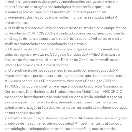
Investimentos e que estão sujeitas a modificações sem aviso prévio em
decorrência de alterações nas condições de mercado, e que sua(s)
remuneração(es) é(são) indiretamente influenciada por receitas
provenientes dos negócios e operações financeiras realizadas pela XP
Investimentos.
O analista responsável pelo conteúdo deste relatório e pelo cumprimento
da Resolução CVM nº 20/2021 está indicado acima, sendo que, caso constem
a indicação de mais um analista no relatório, o responsável será o primeiro
analista credenciado a ser mencionado no relatório.
Os analistas da XP Investimentos estão obrigados ao cumprimento de
todas as regras previstas no Código de Conduta da APIMEC Brasil para o
Analista de Valores Mobiliários e na Política de Conduta dos Analistas de
Valores Mobiliários da XP Investimentos.
O atendimento de nossos clientes é realizado por empregados da XP
Investimentos ou por assessores de investimento que desempenham suas
atividades por meio da XP, em conformidade com a Resolução CVM nº
178/2023, os quais encontram-se registrados na Associação Nacional das
Corretoras e Distribuidoras de Títulos e Valores Mobiliários – ANCORD. O
assessor de investimento não pode realizar consultoria, administração ou
gestão de patrimônio de clientes, devendo atuar como intermediário e
solicitar autorização prévia do cliente para a realização de qualquer operação
no mercado de capitais.
Para fins de verificação da adequação do perfil do investidor aos serviços e
produtos de investimento oferecidos pela XP Investimentos, utilizamos a
metodologia de adequação dos produtos por portfólio, nos termos das