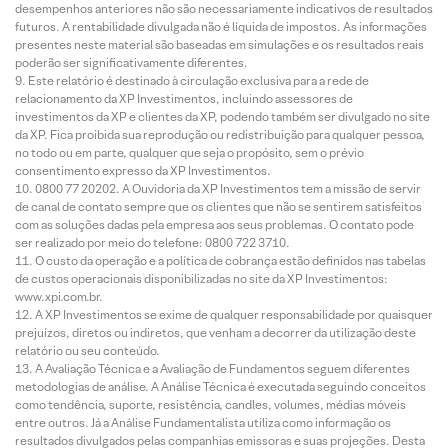
desempenhos anteriores não são necessariamente indicativos de resultados
futuros. A rentabilidade divulgada não é líquida de impostos. As informações
presentes neste material são baseadas em simulações e os resultados reais
poderão ser significativamente diferentes.
Este relatório é destinado à circulação exclusiva para a rede de
relacionamento da XP Investimentos, incluindo assessores de
investimentos da XP e clientes da XP, podendo também ser divulgado no site
da XP. Fica proibida sua reprodução ou redistribuição para qualquer pessoa,
no todo ou em parte, qualquer que seja o propósito, sem o prévio
consentimento expresso da XP Investimentos.
0800 77 20202. A Ouvidoria da XP Investimentos tem a missão de servir
de canal de contato sempre que os clientes que não se sentirem satisfeitos
com as soluções dadas pela empresa aos seus problemas. O contato pode
ser realizado por meio do telefone: 0800 722 3710.
O custo da operação e a política de cobrança estão definidos nas tabelas
de custos operacionais disponibilizadas no site da XP Investimentos:
www.xpi.com.br.
A XP Investimentos se exime de qualquer responsabilidade por quaisquer
prejuízos, diretos ou indiretos, que venham a decorrer da utilização deste
relatório ou seu conteúdo.
A Avaliação Técnica e a Avaliação de Fundamentos seguem diferentes
metodologias de análise. A Análise Técnica é executada seguindo conceitos
como tendência, suporte, resistência, candles, volumes, médias móveis
entre outros. Já a Análise Fundamentalista utiliza como informação os
resultados divulgados pelas companhias emissoras e suas projeções. Desta