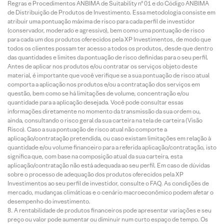
Regras e Procedimentos ANBIMA de Suitability nº 01 e do Código ANBIMA
de Distribuição de Produtos de Investimento. Essa metodologia consiste em
atribuir uma pontuação máxima de risco para cada perfil de investidor
(conservador, moderado e agressivo), bem como uma pontuação de risco
para cada um dos produtos oferecidos pela XP Investimentos, de modo que
todos os clientes possam ter acesso a todos os produtos, desde que dentro
das quantidades e limites da pontuação de risco definidas para o seu perfil.
Antes de aplicar nos produtos e/ou contratar os serviços objeto deste
material, é importante que você verifique se a sua pontuação de risco atual
comporta a aplicação nos produtos e/ou a contratação dos serviços em
questão, bem como se há limitações de volume, concentração e/ou
quantidade para a aplicação desejada. Você pode consultar essas
informações diretamente no momento da transmissão da sua ordem ou,
ainda, consultando o risco geral da sua carteira na tela de carteira (Visão
Risco). Caso a sua pontuação de risco atual não comporte a
aplicação/contratação pretendida, ou caso existam limitações em relação à
quantidade e/ou volume financeiro para a referida aplicação/contratação, isto
significa que, com base na composição atual da sua carteira, esta
aplicação/contratação não está adequada ao seu perfil. Em caso de dúvidas
sobre o processo de adequação dos produtos oferecidos pela XP
Investimentos ao seu perfil de investidor, consulte o FAQ. As condições de
mercado, mudanças climáticas e o cenário macroeconômico podem afetar o
desempenho do investimento.
A rentabilidade de produtos financeiros pode apresentar variações e seu
preço ou valor pode aumentar ou diminuir num curto espaço de tempo. Os