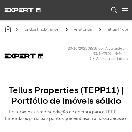
Fundos Imobiliários
Relatórios
Tellus Propert
30/10/2025 08:59:00 • Atualizado em
30/10/2025 19:46:42
2 minutos de leitura
Tellus Properties (TEPP11) |
Portfólio de imóveis sólido
Reiteramos a recomendação de compra para o TEPP11.
Entenda os principais pontos que embasam a nossa decisão.