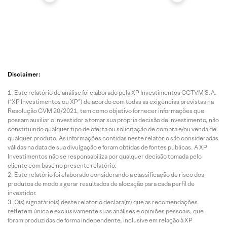
Disclaimer:
Este relatório de análise foi elaborado pela XP Investimentos CCTVM S.A.
(“XP Investimentos ou XP”) de acordo com todas as exigências previstas na
Resolução CVM 20/2021, tem como objetivo fornecer informações que
possam auxiliar o investidor a tomar sua própria decisão de investimento, não
constituindo qualquer tipo de oferta ou solicitação de compra e/ou venda de
qualquer produto. As informações contidas neste relatório são consideradas
válidas na data de sua divulgação e foram obtidas de fontes públicas. A XP
Investimentos não se responsabiliza por qualquer decisão tomada pelo
cliente com base no presente relatório.
Este relatório foi elaborado considerando a classificação de risco dos
produtos de modo a gerar resultados de alocação para cada perfil de
investidor.
O(s) signatário(s) deste relatório declara(m) que as recomendações
refletem única e exclusivamente suas análises e opiniões pessoais, que
foram produzidas de forma independente, inclusive em relação à XP