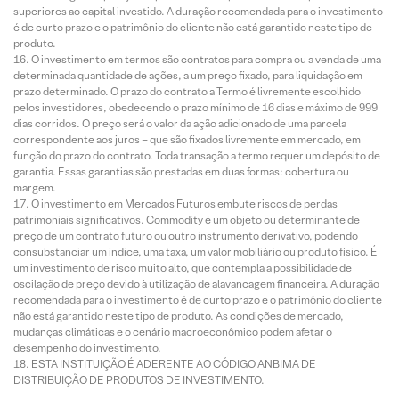
superiores ao capital investido. A duração recomendada para o investimento
é de curto prazo e o patrimônio do cliente não está garantido neste tipo de
produto.
O investimento em termos são contratos para compra ou a venda de uma
determinada quantidade de ações, a um preço fixado, para liquidação em
prazo determinado. O prazo do contrato a Termo é livremente escolhido
pelos investidores, obedecendo o prazo mínimo de 16 dias e máximo de 999
dias corridos. O preço será o valor da ação adicionado de uma parcela
correspondente aos juros – que são fixados livremente em mercado, em
função do prazo do contrato. Toda transação a termo requer um depósito de
garantia. Essas garantias são prestadas em duas formas: cobertura ou
margem.
O investimento em Mercados Futuros embute riscos de perdas
patrimoniais significativos. Commodity é um objeto ou determinante de
preço de um contrato futuro ou outro instrumento derivativo, podendo
consubstanciar um índice, uma taxa, um valor mobiliário ou produto físico. É
um investimento de risco muito alto, que contempla a possibilidade de
oscilação de preço devido à utilização de alavancagem financeira. A duração
recomendada para o investimento é de curto prazo e o patrimônio do cliente
não está garantido neste tipo de produto. As condições de mercado,
mudanças climáticas e o cenário macroeconômico podem afetar o
desempenho do investimento.
ESTA INSTITUIÇÃO É ADERENTE AO CÓDIGO ANBIMA DE
DISTRIBUIÇÃO DE PRODUTOS DE INVESTIMENTO.