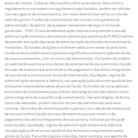
antes de investir. Todas as informações sobre os produtos, bem como o
regulamento e o prospecto e regulamento aqui listados, podem ser obtidas
com seu agente de investimentos, em nosso site na internet ou no site do
referido gestor. Fundos de investimento não contam com garantia do
administrador, do gestor, de qualquer mecanismo de seguro ou fundo
garantidor – FGC. A taxa de administração máxima compreende a taxa de
administração mínima e o percentual máximo que a política do FUNDO admite
despender em razão das taxas de administração dos fundos de investimento
investidos. Os fundos de ações e multimercados com renda variável /sem
renda variável podem estar expostos a significativa concentração em ativos
de poucos emissores, com os riscos daí decorrentes. Os fundos de crédito
privado estão sujeitos a risco de perda substancial de seu patrimônio líquido
em caso de eventos que acarretem o não pagamento dos ativos integrantes
de sua carteira, inclusive por força de intervenção, liquidação, regime de
administração temporária, falência, recuperação judicial ou extrajudicial dos
emissores responsáveis pelos ativos do fundo. Os fundos de cotas aplicam
em fundos de investimento que utilizam estratégias com derivativos como
parte integrante de sua política de investimento. Tais estratégias, da forma
como são adotadas, podem resultar em perdas patrimoniais para seus
cotistas. Os fundos de renda fixa estão sujeitos a risco de perda substancial
de seu patrimônio líquido em caso de eventos que acarretem o não
pagamento dos ativos integrantes de sua carteira, inclusive por força de
intervenção, liquidação, regime de administração temporária, falência,
recuperação judicial ou extrajudicial dos emissores responsáveis pelos
ativos do fundo. Para informações e dúvidas, favor contatar seu agente de