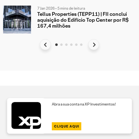
7 Jan 2026 • 5 mins de leitura
Tellus Properties (TEPP11) | FII conclui
aquisição do Edifício Top Center por R$
167,4 milhões
Abra a sua conta na XP Investimentos!
CLIQUE AQUI