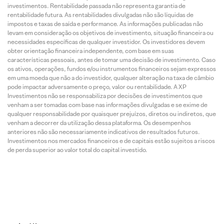
investimentos. Rentabilidade passada não representa garantia de
rentabilidade futura. As rentabilidades divulgadas não são líquidas de
impostos e taxas de saída e performance. As informações publicadas não
levam em consideração os objetivos de investimento, situação financeira ou
necessidades específicas de qualquer investidor. Os investidores devem
obter orientação financeira independente, com base em suas
características pessoais, antes de tomar uma decisão de investimento. Caso
os ativos, operações, fundos e/ou instrumentos financeiros sejam expressos
em uma moeda que não a do investidor, qualquer alteração na taxa de câmbio
pode impactar adversamente o preço, valor ou rentabilidade. A XP
Investimentos não se responsabiliza por decisões de investimentos que
venham a ser tomadas com base nas informações divulgadas e se exime de
qualquer responsabilidade por quaisquer prejuízos, diretos ou indiretos, que
venham a decorrer da utilização dessa plataforma. Os desempenhos
anteriores não são necessariamente indicativos de resultados futuros.
Investimentos nos mercados financeiros e de capitais estão sujeitos a riscos
de perda superior ao valor total do capital investido.