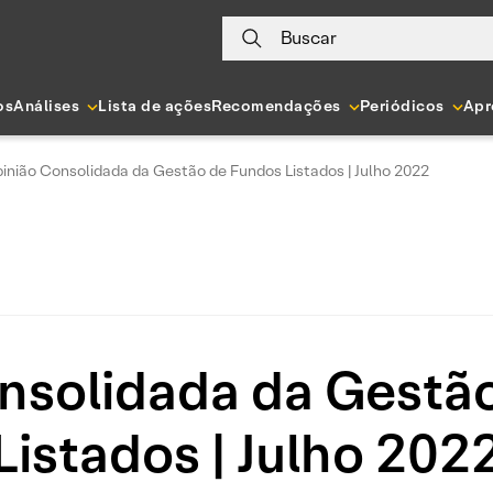
Buscar
os
Análises
Lista de ações
Recomendações
Periódicos
Apr
inião Consolidada da Gestão de Fundos Listados | Julho 2022
nsolidada da Gestã
Listados | Julho 202