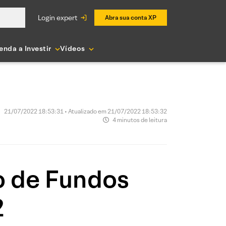
login expert
Abra sua conta XP
enda a Investir
Vídeos
21/07/2022 18:53:31 • Atualizado em 21/07/2022 18:53:32
4 minutos de leitura
o de Fundos
2