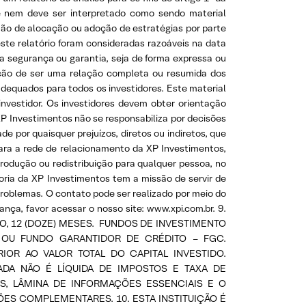
 e nem deve ser interpretado como sendo material
tão de alocação ou adoção de estratégias por parte
este relatório foram consideradas razoáveis na data
a segurança ou garantia, seja de forma expressa ou
enção de ser uma relação completa ou resumida dos
dequados para todos os investidores. Este material
investidor. Os investidores devem obter orientação
XP Investimentos não se responsabiliza por decisões
 por quaisquer prejuízos, diretos ou indiretos, que
para a rede de relacionamento da XP Investimentos,
rodução ou redistribuição para qualquer pessoa, no
oria da XP Investimentos tem a missão de servir de
roblemas. O contato pode ser realizado por meio do
nça, favor acessar o nosso site: www.xpi.com.br. 9.
O, 12 (DOZE) MESES. FUNDOS DE INVESTIMENTO
OU FUNDO GARANTIDOR DE CRÉDITO – FGC.
IOR AO VALOR TOTAL DO CAPITAL INVESTIDO.
GADA NÃO É LÍQUIDA DE IMPOSTOS E TAXA DE
, LÂMINA DE INFORMAÇÕES ESSENCIAIS E O
ES COMPLEMENTARES. 10. ESTA INSTITUIÇÃO É