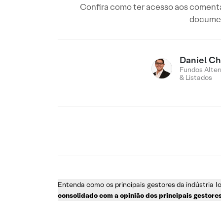
Confira como ter acesso aos comentár
documen
Daniel Ch
Fundos Altern
& Listados
Entenda como os principais gestores da indústria l
consolidado com a opinião dos principais gestore