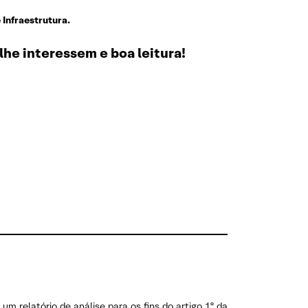
e Infraestrutura.
lhe interessem e boa leitura!
m relatório de análise para os fins do artigo 1º da