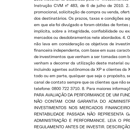
Instrução CVM nº 483, de 6 de julho de 2010. 2.
promocional, solicitação de compra ou venda, ofer
dos destinatários. Os prazos, taxas e condições aq
em que ele foi divulgado e foram obtidas de fonte
implícita, sobre a integridade, confiabilidade o
mercados ou desdobramentos nele abordados. 4. Os 
não leva em consideração os objetivos de investim
financeira independente, com base em suas caracter
de investimentos que venham a ser tomadas com base
venham a decorrer da utilização deste material ou
incluindo agentes autônomos da XP e clientes da X
todo ou em parte, qualquer que seja o propósito, 
canal de contato sempre que os clientes que não s
telefone: 0800 722 3710. 8. Para maiores informaçõ
PARA AVALIAÇÃO DA PERFORMANCE DE UM FUNDO
NÃO CONTAM COM GARANTIA DO ADMINISTR
INVESTIMENTOS NOS MERCADOS FINANCEIROS 
RENTABILIDADE PASSADA NÃO REPRESENTA GA
ADMINISTRAÇÃO E PERFORMANCE. LEIA O P
REGULAMENTO ANTES DE INVESTIR. DESCRIÇÃO