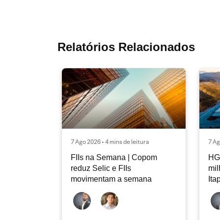
Relatórios Relacionados
7 Ago 2026 • 4 mins de leitura
7 Ag
FIIs na Semana | Copom
HG
reduz Selic e FIIs
mi
movimentam a semana
Ita