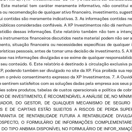
 Este material tem caráter meramente informativo, não constitui
ta ou recomendação de qualquer ativo financeiro, investimento, suges
ui contidas são meramente indicativas. 3. As informações contidas n
s públicas consideradas confiáveis. A XP Investimentos não dá nenhum
u exatidão dessas informações. Este relatório também não tem a int
instrumentos financeiros discutidos neste material podem não ser a
ento, situação financeira ou necessidades específicas de qualquer 
ísticas pessoais, antes de tomar uma decisão de investimento. 5. A 
 nas informações divulgadas e se exime de qualquer responsabilidade
 seu conteúdo. 6. Este relatório é destinado à circulação exclusiva 
P, podendo também ser divulgado no site da XP. Fica proibida sua rep
sem o prévio consentimento expresso da XP Investimentos. 7. A Ouvid
e sentirem satisfeitos com as soluções dadas pela empresa aos seus p
es sobre produtos, tabelas de custos operacionais e política de cobra
 DE INVESTIMENTO, É RECOMENDÁVEL A ANÁLISE DE, NO MÍNIM
ADOR, DO GESTOR, DE QUALQUER MECANISMO DE SEGURO 
E DE CAPITAIS ESTÃO SUJEITOS A RISCOS DE PERDA SUPER
RANTIA DE RENTABILIDADE FUTURA A RENTABILIDADE DIVUL
ROSPECTO, O FORMULÁRIO DE INFORMAÇÕES COMPLEMENTARES
 DO TIPO ANBIMA DISPONÍVEL NO FORMULÁRIO DE INFOR_XMAÇÕ