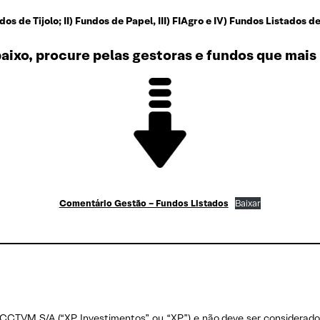
ndos de Tijolo; II) Fundos de Papel, III) FIAgro e IV) Fundos Listados d
ixo, procure pelas gestoras e fundos que mais 
Comentário Gestão – Fundos Listados
Baixar
CCTVM S/A (“XP Investimentos” ou “XP”) e não deve ser considerado u