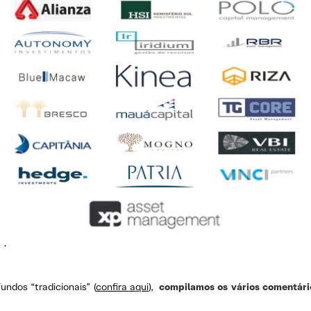
.
dos “tradicionais” (
confira aqui
),
compilamos os vários comentário