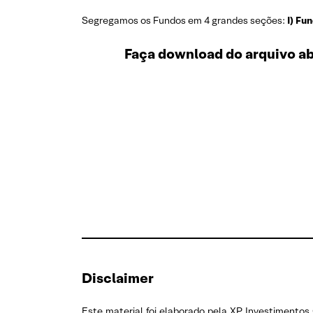
Segregamos os Fundos em 4 grandes seções:
I) Fu
Faça download do arquivo aba
Disclaimer
Este material foi elaborado pela XP Investimentos 