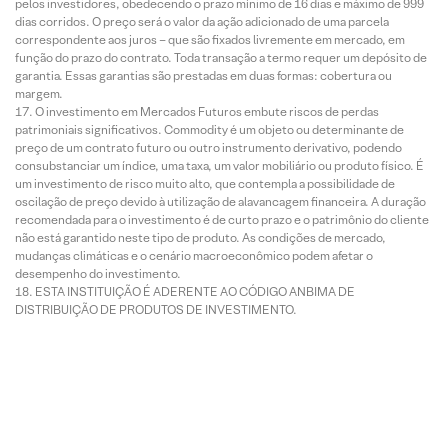
pelos investidores, obedecendo o prazo mínimo de 16 dias e máximo de 999
dias corridos. O preço será o valor da ação adicionado de uma parcela
correspondente aos juros – que são fixados livremente em mercado, em
função do prazo do contrato. Toda transação a termo requer um depósito de
garantia. Essas garantias são prestadas em duas formas: cobertura ou
margem.
O investimento em Mercados Futuros embute riscos de perdas
patrimoniais significativos. Commodity é um objeto ou determinante de
preço de um contrato futuro ou outro instrumento derivativo, podendo
consubstanciar um índice, uma taxa, um valor mobiliário ou produto físico. É
um investimento de risco muito alto, que contempla a possibilidade de
oscilação de preço devido à utilização de alavancagem financeira. A duração
recomendada para o investimento é de curto prazo e o patrimônio do cliente
não está garantido neste tipo de produto. As condições de mercado,
mudanças climáticas e o cenário macroeconômico podem afetar o
desempenho do investimento.
ESTA INSTITUIÇÃO É ADERENTE AO CÓDIGO ANBIMA DE
DISTRIBUIÇÃO DE PRODUTOS DE INVESTIMENTO.