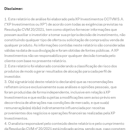
Disclaimer:
Este relatório de análise foi elaborado pela XP Investimentos CCTVM S.A.
(“XP Investimentos ou XP”) de acordo com todas as exigências previstas na
Resolução CVM 20/2021, tem como objetivo fornecer informações que
possam auxiliar o investidor a tomar sua própria decisão de investimento, não
constituindo qualquer tipo de oferta ou solicitação de compra e/ou venda de
qualquer produto. As informações contidas neste relatório são consideradas
válidas na data de sua divulgação e foram obtidas de fontes públicas. A XP
Investimentos não se responsabiliza por qualquer decisão tomada pelo
cliente com base no presente relatório.
Este relatório foi elaborado considerando a classificação de risco dos
produtos de modo a gerar resultados de alocação para cada perfil de
investidor.
O(s) signatário(s) deste relatório declara(m) que as recomendações
refletem única e exclusivamente suas análises e opiniões pessoais, que
foram produzidas de forma independente, inclusive em relação à XP
Investimentos e que estão sujeitas a modificações sem aviso prévio em
decorrência de alterações nas condições de mercado, e que sua(s)
remuneração(es) é(são) indiretamente influenciada por receitas
provenientes dos negócios e operações financeiras realizadas pela XP
Investimentos.
O analista responsável pelo conteúdo deste relatório e pelo cumprimento
da Resolução CVM nº 20/2021 está indicado acima, sendo que, caso constem