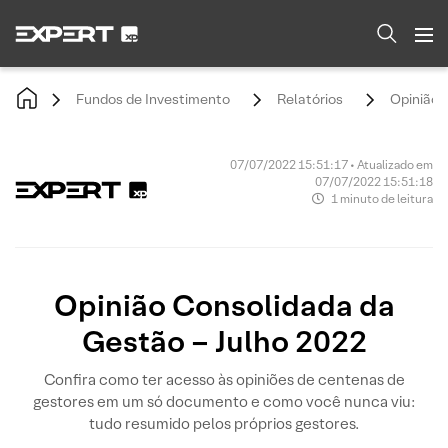
Fundos de Investimento
Relatórios
Opinião 
07/07/2022 15:51:17 • Atualizado em
07/07/2022 15:51:18
1 minuto de leitura
Opinião Consolidada da
Gestão – Julho 2022
Confira como ter acesso às opiniões de centenas de
gestores em um só documento e como você nunca viu:
tudo resumido pelos próprios gestores.