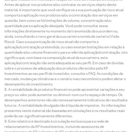
Antes de aplicar nos produtos e/ou contratar os serviços objeto deste
material, é importante que você verifique se a sua pontuação de risco atual
comporta a aplicação nos produtos e/ou a contratação dos serviços em
questão, bem como se há limitações de volume, concentração e/ou
quantidade para a aplicação desejada. Você pode consultar essas
informações diretamente no momento da transmissão da sua ordem ou,
ainda, consultando o risco geral da sua carteira na tela de carteira (Visão
Risco). Caso a sua pontuação de risco atual não comporte a
aplicação/contratação pretendida, ou caso existam limitações em relação à
quantidade e/ou volume financeiro para a referida aplicação/contratação, isto
significa que, com base na composição atual da sua carteira, esta
aplicação/contratação não está adequada ao seu perfil. Em caso de dúvidas
sobre o processo de adequação dos produtos oferecidos pela XP
Investimentos ao seu perfil de investidor, consulte o FAQ. As condições de
mercado, mudanças climáticas e o cenário macroeconômico podem afetar o
desempenho do investimento.
A rentabilidade de produtos financeiros pode apresentar variações e seu
preço ou valor pode aumentar ou diminuir num curto espaço de tempo. Os
desempenhos anteriores não são necessariamente indicativos de resultados
futuros. A rentabilidade divulgada não é líquida de impostos. As informações
presentes neste material são baseadas em simulações e os resultados reais
poderão ser significativamente diferentes.
Este relatório é destinado à circulação exclusiva para a rede de
relacionamento da XP Investimentos, incluindo assessores de
investimentos da XP e clientes da XP, podendo também ser divulgado no site