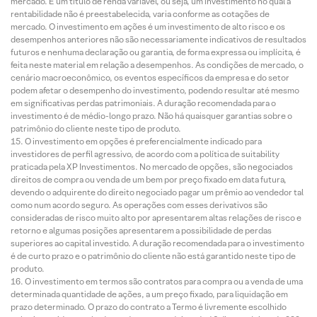
mercado. É um título de renda variável, ou seja, um investimento no qual a
rentabilidade não é preestabelecida, varia conforme as cotações de
mercado. O investimento em ações é um investimento de alto risco e os
desempenhos anteriores não são necessariamente indicativos de resultados
futuros e nenhuma declaração ou garantia, de forma expressa ou implícita, é
feita neste material em relação a desempenhos. As condições de mercado, o
cenário macroeconômico, os eventos específicos da empresa e do setor
podem afetar o desempenho do investimento, podendo resultar até mesmo
em significativas perdas patrimoniais. A duração recomendada para o
investimento é de médio-longo prazo. Não há quaisquer garantias sobre o
patrimônio do cliente neste tipo de produto.
O investimento em opções é preferencialmente indicado para
investidores de perfil agressivo, de acordo com a política de suitability
praticada pela XP Investimentos. No mercado de opções, são negociados
direitos de compra ou venda de um bem por preço fixado em data futura,
devendo o adquirente do direito negociado pagar um prêmio ao vendedor tal
como num acordo seguro. As operações com esses derivativos são
consideradas de risco muito alto por apresentarem altas relações de risco e
retorno e algumas posições apresentarem a possibilidade de perdas
superiores ao capital investido. A duração recomendada para o investimento
é de curto prazo e o patrimônio do cliente não está garantido neste tipo de
produto.
O investimento em termos são contratos para compra ou a venda de uma
determinada quantidade de ações, a um preço fixado, para liquidação em
prazo determinado. O prazo do contrato a Termo é livremente escolhido