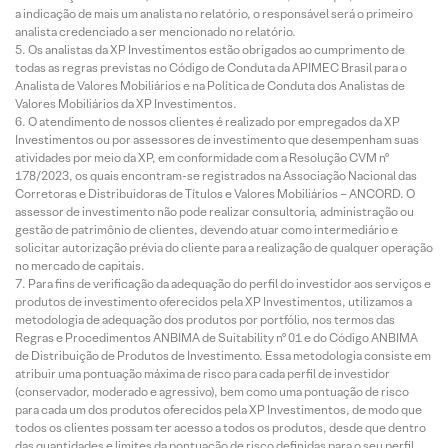
a indicação de mais um analista no relatório, o responsável será o primeiro
analista credenciado a ser mencionado no relatório.
Os analistas da XP Investimentos estão obrigados ao cumprimento de
todas as regras previstas no Código de Conduta da APIMEC Brasil para o
Analista de Valores Mobiliários e na Política de Conduta dos Analistas de
Valores Mobiliários da XP Investimentos.
O atendimento de nossos clientes é realizado por empregados da XP
Investimentos ou por assessores de investimento que desempenham suas
atividades por meio da XP, em conformidade com a Resolução CVM nº
178/2023, os quais encontram-se registrados na Associação Nacional das
Corretoras e Distribuidoras de Títulos e Valores Mobiliários – ANCORD. O
assessor de investimento não pode realizar consultoria, administração ou
gestão de patrimônio de clientes, devendo atuar como intermediário e
solicitar autorização prévia do cliente para a realização de qualquer operação
no mercado de capitais.
Para fins de verificação da adequação do perfil do investidor aos serviços e
produtos de investimento oferecidos pela XP Investimentos, utilizamos a
metodologia de adequação dos produtos por portfólio, nos termos das
Regras e Procedimentos ANBIMA de Suitability nº 01 e do Código ANBIMA
de Distribuição de Produtos de Investimento. Essa metodologia consiste em
atribuir uma pontuação máxima de risco para cada perfil de investidor
(conservador, moderado e agressivo), bem como uma pontuação de risco
para cada um dos produtos oferecidos pela XP Investimentos, de modo que
todos os clientes possam ter acesso a todos os produtos, desde que dentro
das quantidades e limites da pontuação de risco definidas para o seu perfil.