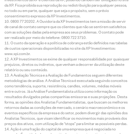
da XP. Fica proibida sua reprodução ou redistribuição para qualquer pessoa,
no todo ou em parte, qualquer que seja o propósito, sem o prévio
consentimento expresso da XP Investimentos.
0800 77 20202. A Ouvidoria da XP Investimentos tem a missão de servir
de canal de contato sempre que os clientes que não se sentirem satisfeitos
com as soluções dadas pela empresa aos seus problemas. O contato pode
ser realizado por meio do telefone: 0800 722 3710.
O custo da operação e a política de cobrança estão definidos nas tabelas
de custos operacionais disponibilizadas no site da XP Investimentos:
www.xpi.com.br.
A XP Investimentos se exime de qualquer responsabilidade por quaisquer
prejuízos, diretos ou indiretos, que venham a decorrer da utilização deste
relatório ou seu conteúdo.
A Avaliação Técnica e a Avaliação de Fundamentos seguem diferentes
metodologias de análise. A Análise Técnica é executada seguindo conceitos
como tendência, suporte, resistência, candles, volumes, médias móveis
entre outros. Já a Análise Fundamentalista utiliza como informação os
resultados divulgados pelas companhias emissoras e suas projeções. Desta
forma, as opiniões dos Analistas Fundamentalistas, que buscam os melhores
retornos dadas as condições de mercado, o cenário macroeconômico e os
eventos específicos da empresa e do setor, podem divergir das opiniões dos
Analistas Técnicos, que visam identificar os movimentos mais prováveis dos
preços dos ativos, com utilização de “stops” para limitar as possíveis perdas.
Ação é uma fração do capital de uma empresa que é negociada no