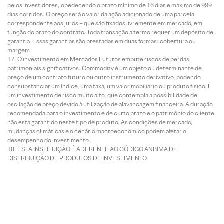
pelos investidores, obedecendo o prazo mínimo de 16 dias e máximo de 999
dias corridos. O preço será o valor da ação adicionado de uma parcela
correspondente aos juros – que são fixados livremente em mercado, em
função do prazo do contrato. Toda transação a termo requer um depósito de
garantia. Essas garantias são prestadas em duas formas: cobertura ou
margem.
O investimento em Mercados Futuros embute riscos de perdas
patrimoniais significativos. Commodity é um objeto ou determinante de
preço de um contrato futuro ou outro instrumento derivativo, podendo
consubstanciar um índice, uma taxa, um valor mobiliário ou produto físico. É
um investimento de risco muito alto, que contempla a possibilidade de
oscilação de preço devido à utilização de alavancagem financeira. A duração
recomendada para o investimento é de curto prazo e o patrimônio do cliente
não está garantido neste tipo de produto. As condições de mercado,
mudanças climáticas e o cenário macroeconômico podem afetar o
desempenho do investimento.
ESTA INSTITUIÇÃO É ADERENTE AO CÓDIGO ANBIMA DE
DISTRIBUIÇÃO DE PRODUTOS DE INVESTIMENTO.