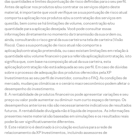
das quantidades e limites da pontuação de risco definidas para o seu perfil.
Antes de aplicar nos produtos e/ou contratar os serviços objeto deste
material, é importante que você verifique se a sua pontuação de risco atual
comporta a aplicação nos produtos e/ou a contratação dos serviços em
questão, bem como se há limitações de volume, concentração e/ou
quantidade para a aplicação desejada. Você pode consultar essas
informações diretamente no momento da transmissão da sua ordem ou,
ainda, consultando o risco geral da sua carteira na tela de carteira (Visão
Risco). Caso a sua pontuação de risco atual não comporte a
aplicação/contratação pretendida, ou caso existam limitações em relação à
quantidade e/ou volume financeiro para a referida aplicação/contratação, isto
significa que, com base na composição atual da sua carteira, esta
aplicação/contratação não está adequada ao seu perfil. Em caso de dúvidas
sobre o processo de adequação dos produtos oferecidos pela XP
Investimentos ao seu perfil de investidor, consulte o FAQ. As condições de
mercado, mudanças climáticas e o cenário macroeconômico podem afetar o
desempenho do investimento.
A rentabilidade de produtos financeiros pode apresentar variações e seu
preço ou valor pode aumentar ou diminuir num curto espaço de tempo. Os
desempenhos anteriores não são necessariamente indicativos de resultados
futuros. A rentabilidade divulgada não é líquida de impostos. As informações
presentes neste material são baseadas em simulações e os resultados reais
poderão ser significativamente diferentes.
Este relatório é destinado à circulação exclusiva para a rede de
relacionamento da XP Investimentos, incluindo assessores de