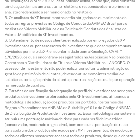
da Resolução CVM nº 20/2021 está indicado acima, sendo que, caso constem
a indicação de mais um analista no relatório, o responsável será o primeiro
analista credenciado a ser mencionado no relatório.
Os analistas da XP Investimentos estão obrigados ao cumprimento de
todas as regras previstas no Código de Conduta da APIMEC Brasil para o
Analista de Valores Mobiliários e na Política de Conduta dos Analistas de
Valores Mobiliários da XP Investimentos.
O atendimento de nossos clientes é realizado por empregados da XP
Investimentos ou por assessores de investimento que desempenham suas
atividades por meio da XP, em conformidade com a Resolução CVM nº
178/2023, os quais encontram-se registrados na Associação Nacional das
Corretoras e Distribuidoras de Títulos e Valores Mobiliários – ANCORD. O
assessor de investimento não pode realizar consultoria, administração ou
gestão de patrimônio de clientes, devendo atuar como intermediário e
solicitar autorização prévia do cliente para a realização de qualquer operação
no mercado de capitais.
Para fins de verificação da adequação do perfil do investidor aos serviços e
produtos de investimento oferecidos pela XP Investimentos, utilizamos a
metodologia de adequação dos produtos por portfólio, nos termos das
Regras e Procedimentos ANBIMA de Suitability nº 01 e do Código ANBIMA
de Distribuição de Produtos de Investimento. Essa metodologia consiste em
atribuir uma pontuação máxima de risco para cada perfil de investidor
(conservador, moderado e agressivo), bem como uma pontuação de risco
para cada um dos produtos oferecidos pela XP Investimentos, de modo que
todos os clientes possam ter acesso a todos os produtos, desde que dentro