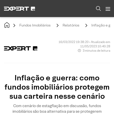
Fundos Imobiliários
Relatórios
Inflação e gu
16/03/2022 19:38:20 • Atualizado em
11/05/2023 10:40:28
3 minutos de leitura
Inflação e guerra: como
fundos imobiliários protegem
sua carteira nesse cenário
Com cenário de estagflação em discussão, fundos
imobiliários são boa alternativa para se protegerem