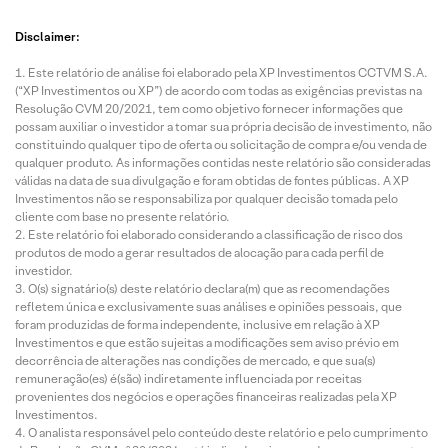
Disclaimer:
Este relatório de análise foi elaborado pela XP Investimentos CCTVM S.A.
(“XP Investimentos ou XP”) de acordo com todas as exigências previstas na
Resolução CVM 20/2021, tem como objetivo fornecer informações que
possam auxiliar o investidor a tomar sua própria decisão de investimento, não
constituindo qualquer tipo de oferta ou solicitação de compra e/ou venda de
qualquer produto. As informações contidas neste relatório são consideradas
válidas na data de sua divulgação e foram obtidas de fontes públicas. A XP
Investimentos não se responsabiliza por qualquer decisão tomada pelo
cliente com base no presente relatório.
Este relatório foi elaborado considerando a classificação de risco dos
produtos de modo a gerar resultados de alocação para cada perfil de
investidor.
O(s) signatário(s) deste relatório declara(m) que as recomendações
refletem única e exclusivamente suas análises e opiniões pessoais, que
foram produzidas de forma independente, inclusive em relação à XP
Investimentos e que estão sujeitas a modificações sem aviso prévio em
decorrência de alterações nas condições de mercado, e que sua(s)
remuneração(es) é(são) indiretamente influenciada por receitas
provenientes dos negócios e operações financeiras realizadas pela XP
Investimentos.
O analista responsável pelo conteúdo deste relatório e pelo cumprimento