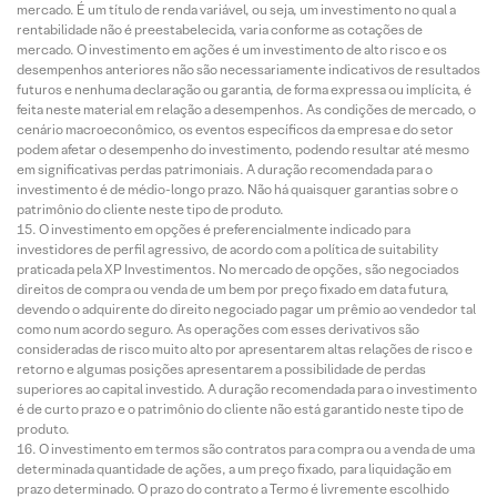
mercado. É um título de renda variável, ou seja, um investimento no qual a
rentabilidade não é preestabelecida, varia conforme as cotações de
mercado. O investimento em ações é um investimento de alto risco e os
desempenhos anteriores não são necessariamente indicativos de resultados
futuros e nenhuma declaração ou garantia, de forma expressa ou implícita, é
feita neste material em relação a desempenhos. As condições de mercado, o
cenário macroeconômico, os eventos específicos da empresa e do setor
podem afetar o desempenho do investimento, podendo resultar até mesmo
em significativas perdas patrimoniais. A duração recomendada para o
investimento é de médio-longo prazo. Não há quaisquer garantias sobre o
patrimônio do cliente neste tipo de produto.
O investimento em opções é preferencialmente indicado para
investidores de perfil agressivo, de acordo com a política de suitability
praticada pela XP Investimentos. No mercado de opções, são negociados
direitos de compra ou venda de um bem por preço fixado em data futura,
devendo o adquirente do direito negociado pagar um prêmio ao vendedor tal
como num acordo seguro. As operações com esses derivativos são
consideradas de risco muito alto por apresentarem altas relações de risco e
retorno e algumas posições apresentarem a possibilidade de perdas
superiores ao capital investido. A duração recomendada para o investimento
é de curto prazo e o patrimônio do cliente não está garantido neste tipo de
produto.
O investimento em termos são contratos para compra ou a venda de uma
determinada quantidade de ações, a um preço fixado, para liquidação em
prazo determinado. O prazo do contrato a Termo é livremente escolhido