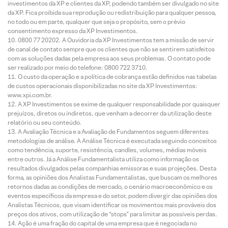
investimentos da XP e clientes da XP, podendo também ser divulgado no site
da XP. Fica proibida sua reprodução ou redistribuição para qualquer pessoa,
no todo ou em parte, qualquer que seja o propósito, sem o prévio
consentimento expresso da XP Investimentos.
0800 77 20202. A Ouvidoria da XP Investimentos tem a missão de servir
de canal de contato sempre que os clientes que não se sentirem satisfeitos
com as soluções dadas pela empresa aos seus problemas. O contato pode
ser realizado por meio do telefone: 0800 722 3710.
O custo da operação e a política de cobrança estão definidos nas tabelas
de custos operacionais disponibilizadas no site da XP Investimentos:
www.xpi.com.br.
A XP Investimentos se exime de qualquer responsabilidade por quaisquer
prejuízos, diretos ou indiretos, que venham a decorrer da utilização deste
relatório ou seu conteúdo.
A Avaliação Técnica e a Avaliação de Fundamentos seguem diferentes
metodologias de análise. A Análise Técnica é executada seguindo conceitos
como tendência, suporte, resistência, candles, volumes, médias móveis
entre outros. Já a Análise Fundamentalista utiliza como informação os
resultados divulgados pelas companhias emissoras e suas projeções. Desta
forma, as opiniões dos Analistas Fundamentalistas, que buscam os melhores
retornos dadas as condições de mercado, o cenário macroeconômico e os
eventos específicos da empresa e do setor, podem divergir das opiniões dos
Analistas Técnicos, que visam identificar os movimentos mais prováveis dos
preços dos ativos, com utilização de “stops” para limitar as possíveis perdas.
Ação é uma fração do capital de uma empresa que é negociada no