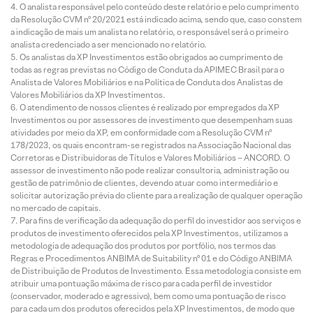
O analista responsável pelo conteúdo deste relatório e pelo cumprimento
da Resolução CVM nº 20/2021 está indicado acima, sendo que, caso constem
a indicação de mais um analista no relatório, o responsável será o primeiro
analista credenciado a ser mencionado no relatório.
Os analistas da XP Investimentos estão obrigados ao cumprimento de
todas as regras previstas no Código de Conduta da APIMEC Brasil para o
Analista de Valores Mobiliários e na Política de Conduta dos Analistas de
Valores Mobiliários da XP Investimentos.
O atendimento de nossos clientes é realizado por empregados da XP
Investimentos ou por assessores de investimento que desempenham suas
atividades por meio da XP, em conformidade com a Resolução CVM nº
178/2023, os quais encontram-se registrados na Associação Nacional das
Corretoras e Distribuidoras de Títulos e Valores Mobiliários – ANCORD. O
assessor de investimento não pode realizar consultoria, administração ou
gestão de patrimônio de clientes, devendo atuar como intermediário e
solicitar autorização prévia do cliente para a realização de qualquer operação
no mercado de capitais.
Para fins de verificação da adequação do perfil do investidor aos serviços e
produtos de investimento oferecidos pela XP Investimentos, utilizamos a
metodologia de adequação dos produtos por portfólio, nos termos das
Regras e Procedimentos ANBIMA de Suitability nº 01 e do Código ANBIMA
de Distribuição de Produtos de Investimento. Essa metodologia consiste em
atribuir uma pontuação máxima de risco para cada perfil de investidor
(conservador, moderado e agressivo), bem como uma pontuação de risco
para cada um dos produtos oferecidos pela XP Investimentos, de modo que