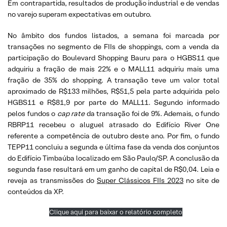
Em contrapartida, resultados de produção industrial e de vendas
no varejo superam expectativas em outubro.
No âmbito dos fundos listados, a semana foi marcada por
transações no segmento de FIIs de shoppings, com a venda da
participação do Boulevard Shopping Bauru para o HGBS11 que
adquiriu a fração de mais 22% e o MALL11 adquiriu mais uma
fração de 35% do shopping. A transação teve um valor total
aproximado de R$133 milhões, R$51,5 pela parte adquirida pelo
HGBS11 e R$81,9 por parte do MALL11. Segundo informado
pelos fundos o
cap rate
da transação foi de 9%. Ademais, o fundo
RBRP11 recebeu o aluguel atrasado do Edifício River One
referente a competência de outubro deste ano. Por fim, o fundo
TEPP11 concluiu a segunda e última fase da venda dos conjuntos
do Edifício Timbaúba localizado em São Paulo/SP. A conclusão da
segunda fase resultará em um ganho de capital de R$0,04. Leia e
reveja as transmissões do
Super Clássicos FIIs 2023
no site de
conteúdos da XP.
Clique aqui para baixar o relatório completo