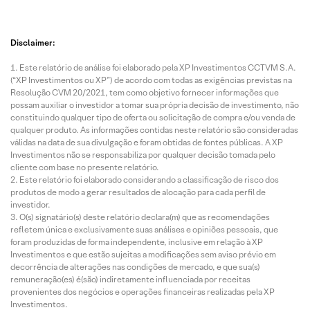
Disclaimer:
Este relatório de análise foi elaborado pela XP Investimentos CCTVM S.A.
(“XP Investimentos ou XP”) de acordo com todas as exigências previstas na
Resolução CVM 20/2021, tem como objetivo fornecer informações que
possam auxiliar o investidor a tomar sua própria decisão de investimento, não
constituindo qualquer tipo de oferta ou solicitação de compra e/ou venda de
qualquer produto. As informações contidas neste relatório são consideradas
válidas na data de sua divulgação e foram obtidas de fontes públicas. A XP
Investimentos não se responsabiliza por qualquer decisão tomada pelo
cliente com base no presente relatório.
Este relatório foi elaborado considerando a classificação de risco dos
produtos de modo a gerar resultados de alocação para cada perfil de
investidor.
O(s) signatário(s) deste relatório declara(m) que as recomendações
refletem única e exclusivamente suas análises e opiniões pessoais, que
foram produzidas de forma independente, inclusive em relação à XP
Investimentos e que estão sujeitas a modificações sem aviso prévio em
decorrência de alterações nas condições de mercado, e que sua(s)
remuneração(es) é(são) indiretamente influenciada por receitas
provenientes dos negócios e operações financeiras realizadas pela XP
Investimentos.