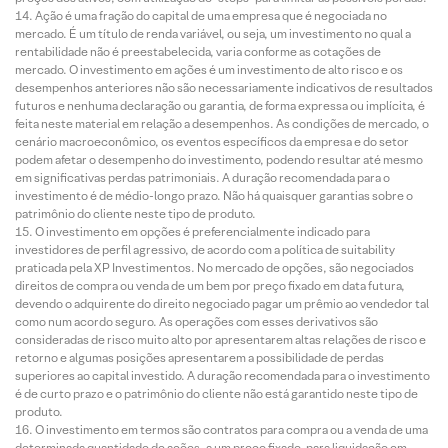
Ação é uma fração do capital de uma empresa que é negociada no
mercado. É um título de renda variável, ou seja, um investimento no qual a
rentabilidade não é preestabelecida, varia conforme as cotações de
mercado. O investimento em ações é um investimento de alto risco e os
desempenhos anteriores não são necessariamente indicativos de resultados
futuros e nenhuma declaração ou garantia, de forma expressa ou implícita, é
feita neste material em relação a desempenhos. As condições de mercado, o
cenário macroeconômico, os eventos específicos da empresa e do setor
podem afetar o desempenho do investimento, podendo resultar até mesmo
em significativas perdas patrimoniais. A duração recomendada para o
investimento é de médio-longo prazo. Não há quaisquer garantias sobre o
patrimônio do cliente neste tipo de produto.
O investimento em opções é preferencialmente indicado para
investidores de perfil agressivo, de acordo com a política de suitability
praticada pela XP Investimentos. No mercado de opções, são negociados
direitos de compra ou venda de um bem por preço fixado em data futura,
devendo o adquirente do direito negociado pagar um prêmio ao vendedor tal
como num acordo seguro. As operações com esses derivativos são
consideradas de risco muito alto por apresentarem altas relações de risco e
retorno e algumas posições apresentarem a possibilidade de perdas
superiores ao capital investido. A duração recomendada para o investimento
é de curto prazo e o patrimônio do cliente não está garantido neste tipo de
produto.
O investimento em termos são contratos para compra ou a venda de uma
determinada quantidade de ações, a um preço fixado, para liquidação em