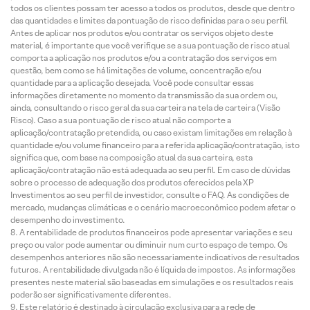
todos os clientes possam ter acesso a todos os produtos, desde que dentro
das quantidades e limites da pontuação de risco definidas para o seu perfil.
Antes de aplicar nos produtos e/ou contratar os serviços objeto deste
material, é importante que você verifique se a sua pontuação de risco atual
comporta a aplicação nos produtos e/ou a contratação dos serviços em
questão, bem como se há limitações de volume, concentração e/ou
quantidade para a aplicação desejada. Você pode consultar essas
informações diretamente no momento da transmissão da sua ordem ou,
ainda, consultando o risco geral da sua carteira na tela de carteira (Visão
Risco). Caso a sua pontuação de risco atual não comporte a
aplicação/contratação pretendida, ou caso existam limitações em relação à
quantidade e/ou volume financeiro para a referida aplicação/contratação, isto
significa que, com base na composição atual da sua carteira, esta
aplicação/contratação não está adequada ao seu perfil. Em caso de dúvidas
sobre o processo de adequação dos produtos oferecidos pela XP
Investimentos ao seu perfil de investidor, consulte o FAQ. As condições de
mercado, mudanças climáticas e o cenário macroeconômico podem afetar o
desempenho do investimento.
A rentabilidade de produtos financeiros pode apresentar variações e seu
preço ou valor pode aumentar ou diminuir num curto espaço de tempo. Os
desempenhos anteriores não são necessariamente indicativos de resultados
futuros. A rentabilidade divulgada não é líquida de impostos. As informações
presentes neste material são baseadas em simulações e os resultados reais
poderão ser significativamente diferentes.
Este relatório é destinado à circulação exclusiva para a rede de