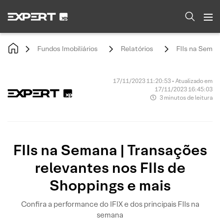
Fundos Imobiliários
Relatórios
FIIs na Seman
17/11/2023 11:20:53 • Atualizado em
17/11/2023 16:45:03
3 minutos de leitura
FIIs na Semana | Transações
relevantes nos FIIs de
Shoppings e mais
Confira a performance do IFIX e dos principais FIIs na
semana