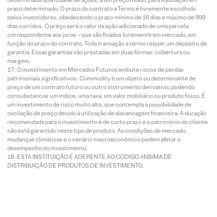
prazo determinado. O prazo do contrato a Termo é livremente escolhido
pelos investidores, obedecendo o prazo mínimo de 16 dias e máximo de 999
dias corridos. O preço será o valor da ação adicionado de uma parcela
correspondente aos juros – que são fixados livremente em mercado, em
função do prazo do contrato. Toda transação a termo requer um depósito de
garantia. Essas garantias são prestadas em duas formas: cobertura ou
margem.
O investimento em Mercados Futuros embute riscos de perdas
patrimoniais significativos. Commodity é um objeto ou determinante de
preço de um contrato futuro ou outro instrumento derivativo, podendo
consubstanciar um índice, uma taxa, um valor mobiliário ou produto físico. É
um investimento de risco muito alto, que contempla a possibilidade de
oscilação de preço devido à utilização de alavancagem financeira. A duração
recomendada para o investimento é de curto prazo e o patrimônio do cliente
não está garantido neste tipo de produto. As condições de mercado,
mudanças climáticas e o cenário macroeconômico podem afetar o
desempenho do investimento.
ESTA INSTITUIÇÃO É ADERENTE AO CÓDIGO ANBIMA DE
DISTRIBUIÇÃO DE PRODUTOS DE INVESTIMENTO.