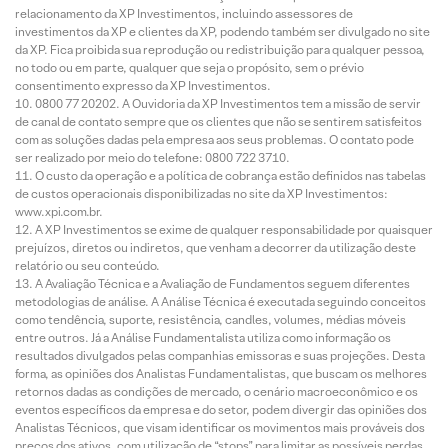
relacionamento da XP Investimentos, incluindo assessores de
investimentos da XP e clientes da XP, podendo também ser divulgado no site
da XP. Fica proibida sua reprodução ou redistribuição para qualquer pessoa,
no todo ou em parte, qualquer que seja o propósito, sem o prévio
consentimento expresso da XP Investimentos.
0800 77 20202. A Ouvidoria da XP Investimentos tem a missão de servir
de canal de contato sempre que os clientes que não se sentirem satisfeitos
com as soluções dadas pela empresa aos seus problemas. O contato pode
ser realizado por meio do telefone: 0800 722 3710.
O custo da operação e a política de cobrança estão definidos nas tabelas
de custos operacionais disponibilizadas no site da XP Investimentos:
www.xpi.com.br.
A XP Investimentos se exime de qualquer responsabilidade por quaisquer
prejuízos, diretos ou indiretos, que venham a decorrer da utilização deste
relatório ou seu conteúdo.
A Avaliação Técnica e a Avaliação de Fundamentos seguem diferentes
metodologias de análise. A Análise Técnica é executada seguindo conceitos
como tendência, suporte, resistência, candles, volumes, médias móveis
entre outros. Já a Análise Fundamentalista utiliza como informação os
resultados divulgados pelas companhias emissoras e suas projeções. Desta
forma, as opiniões dos Analistas Fundamentalistas, que buscam os melhores
retornos dadas as condições de mercado, o cenário macroeconômico e os
eventos específicos da empresa e do setor, podem divergir das opiniões dos
Analistas Técnicos, que visam identificar os movimentos mais prováveis dos
preços dos ativos, com utilização de “stops” para limitar as possíveis perdas.