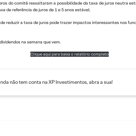
os do comitê ressaltaram a possibilidade da taxa de juros neutra est
a de referência de juros de 1 e 5 anos estável.
e reduzir a taxa de juros pode trazer impactos interessantes nos fundo
o dividendos na semana que vem.
Clique aqui para baixa o relatório completo
inda não tem conta na XP Investimentos, abra a sua!