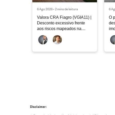
6 Ago 2026 • 2 mins de leitura
6 Ag
Valora CRA Fiagro (VGIA11) |
O p
Desconto excessivo frente
des
aos riscos mapeados na
imo
carteira
Disclaimer: