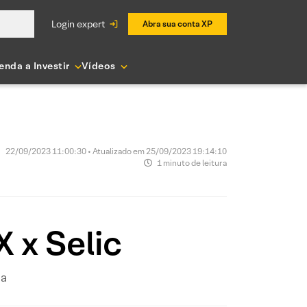
login expert
Abra sua conta XP
enda a Investir
Vídeos
22/09/2023 11:00:30 • Atualizado em 25/09/2023 19:14:10
1 minuto de leitura
 x Selic
na