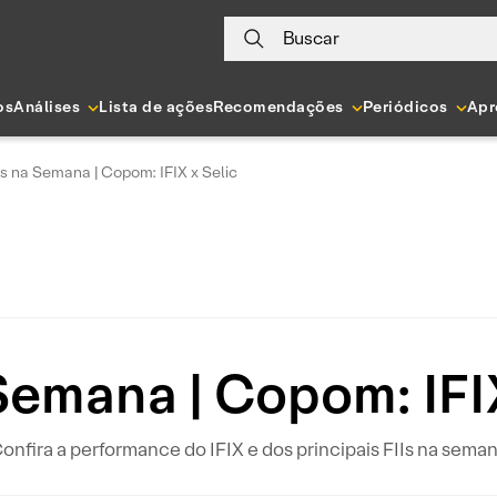
Buscar
os
Análises
Lista de ações
Recomendações
Periódicos
Apr
Is na Semana | Copom: IFIX x Selic
 Semana | Copom: IFIX
onfira a performance do IFIX e dos principais FIIs na sema