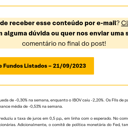
 de receber esse conteúdo por e-mail
?
Cl
 alguma dúvida ou quer nos enviar uma 
comentário no final do post!
de Fundos Listados – 21/09/2023
 queda de -0,30% na semana, enquanto o IBOV caiu -2,20%. Os FIIs de
ormance média de -0,53% na semana.
uziu a taxa de juros em 0,5 p.p., em linha com o esperado. No co
acionárias. Adicionalmente, o comitê de política monetária do Fed,