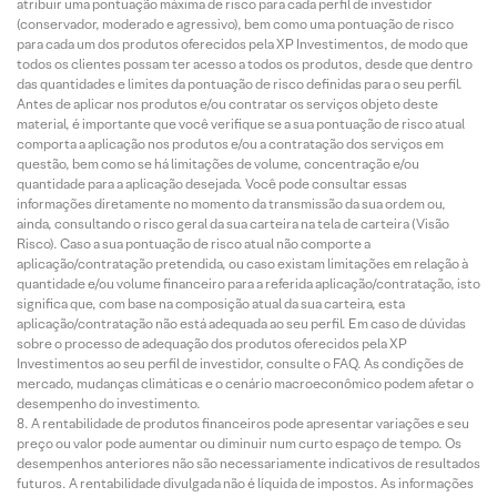
atribuir uma pontuação máxima de risco para cada perfil de investidor
(conservador, moderado e agressivo), bem como uma pontuação de risco
para cada um dos produtos oferecidos pela XP Investimentos, de modo que
todos os clientes possam ter acesso a todos os produtos, desde que dentro
das quantidades e limites da pontuação de risco definidas para o seu perfil.
Antes de aplicar nos produtos e/ou contratar os serviços objeto deste
material, é importante que você verifique se a sua pontuação de risco atual
comporta a aplicação nos produtos e/ou a contratação dos serviços em
questão, bem como se há limitações de volume, concentração e/ou
quantidade para a aplicação desejada. Você pode consultar essas
informações diretamente no momento da transmissão da sua ordem ou,
ainda, consultando o risco geral da sua carteira na tela de carteira (Visão
Risco). Caso a sua pontuação de risco atual não comporte a
aplicação/contratação pretendida, ou caso existam limitações em relação à
quantidade e/ou volume financeiro para a referida aplicação/contratação, isto
significa que, com base na composição atual da sua carteira, esta
aplicação/contratação não está adequada ao seu perfil. Em caso de dúvidas
sobre o processo de adequação dos produtos oferecidos pela XP
Investimentos ao seu perfil de investidor, consulte o FAQ. As condições de
mercado, mudanças climáticas e o cenário macroeconômico podem afetar o
desempenho do investimento.
A rentabilidade de produtos financeiros pode apresentar variações e seu
preço ou valor pode aumentar ou diminuir num curto espaço de tempo. Os
desempenhos anteriores não são necessariamente indicativos de resultados
futuros. A rentabilidade divulgada não é líquida de impostos. As informações