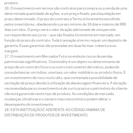
produto.
O investimento em termos são contratos para compra ou a venda de uma
determinada quantidade de ações, a um preço fixado, para liquidação em
prazo determinado. O prazo do contrato a Termo é livremente escolhido
pelos investidores, obedecendo o prazo mínimo de 16 dias e máximo de 999
dias corridos. O preço será o valor da ação adicionado de uma parcela
correspondente aos juros – que são fixados livremente em mercado, em
função do prazo do contrato. Toda transação a termo requer um depósito de
garantia. Essas garantias são prestadas em duas formas: cobertura ou
margem.
O investimento em Mercados Futuros embute riscos de perdas
patrimoniais significativos. Commodity é um objeto ou determinante de
preço de um contrato futuro ou outro instrumento derivativo, podendo
consubstanciar um índice, uma taxa, um valor mobiliário ou produto físico. É
um investimento de risco muito alto, que contempla a possibilidade de
oscilação de preço devido à utilização de alavancagem financeira. A duração
recomendada para o investimento é de curto prazo e o patrimônio do cliente
não está garantido neste tipo de produto. As condições de mercado,
mudanças climáticas e o cenário macroeconômico podem afetar o
desempenho do investimento.
ESTA INSTITUIÇÃO É ADERENTE AO CÓDIGO ANBIMA DE
DISTRIBUIÇÃO DE PRODUTOS DE INVESTIMENTO.