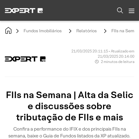
Fundos Imobiliários
Relatórios
FIIs na Semana
21/03/2025 20:11:15 • Atualizado em
21/03/2025 20:14:00
2 minutos de leitura
FIIs na Semana | Alta da Selic
e discussões sobre
tributação de FIIs e mais
Confira a performance do IFIX e dos principais FIIs na
semana, baixe o Guia de Fundos listados da XP atualizado.