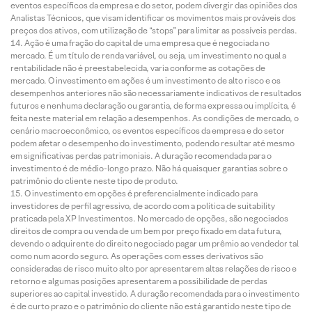
eventos específicos da empresa e do setor, podem divergir das opiniões dos
Analistas Técnicos, que visam identificar os movimentos mais prováveis dos
preços dos ativos, com utilização de “stops” para limitar as possíveis perdas.
Ação é uma fração do capital de uma empresa que é negociada no
mercado. É um título de renda variável, ou seja, um investimento no qual a
rentabilidade não é preestabelecida, varia conforme as cotações de
mercado. O investimento em ações é um investimento de alto risco e os
desempenhos anteriores não são necessariamente indicativos de resultados
futuros e nenhuma declaração ou garantia, de forma expressa ou implícita, é
feita neste material em relação a desempenhos. As condições de mercado, o
cenário macroeconômico, os eventos específicos da empresa e do setor
podem afetar o desempenho do investimento, podendo resultar até mesmo
em significativas perdas patrimoniais. A duração recomendada para o
investimento é de médio-longo prazo. Não há quaisquer garantias sobre o
patrimônio do cliente neste tipo de produto.
O investimento em opções é preferencialmente indicado para
investidores de perfil agressivo, de acordo com a política de suitability
praticada pela XP Investimentos. No mercado de opções, são negociados
direitos de compra ou venda de um bem por preço fixado em data futura,
devendo o adquirente do direito negociado pagar um prêmio ao vendedor tal
como num acordo seguro. As operações com esses derivativos são
consideradas de risco muito alto por apresentarem altas relações de risco e
retorno e algumas posições apresentarem a possibilidade de perdas
superiores ao capital investido. A duração recomendada para o investimento
é de curto prazo e o patrimônio do cliente não está garantido neste tipo de