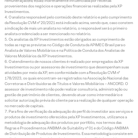
remuneração(es) é(são) indiretamente influenciada por receitas
provenientes dos negócios e operações financeiras realizadas pela XP
Investimentos.
O analista responsável pelo conteúdo deste relatório e pelo cumprimento
da Resolução CVM nº 20/2021 está indicado acima, sendo que, caso constem
a indicação de mais um analista no relatório, o responsável será o primeiro
analista credenciado a ser mencionado no relatório.
Os analistas da XP Investimentos estão obrigados ao cumprimento de
todas as regras previstas no Código de Conduta da APIMEC Brasil para o
Analista de Valores Mobiliários e na Política de Conduta dos Analistas de
Valores Mobiliários da XP Investimentos.
O atendimento de nossos clientes é realizado por empregados da XP
Investimentos ou por assessores de investimento que desempenham suas
atividades por meio da XP, em conformidade com a Resolução CVM nº
178/2023, os quais encontram-se registrados na Associação Nacional das
Corretoras e Distribuidoras de Títulos e Valores Mobiliários – ANCORD. O
assessor de investimento não pode realizar consultoria, administração ou
gestão de patrimônio de clientes, devendo atuar como intermediário e
solicitar autorização prévia do cliente para a realização de qualquer operação
no mercado de capitais.
Para fins de verificação da adequação do perfil do investidor aos serviços e
produtos de investimento oferecidos pela XP Investimentos, utilizamos a
metodologia de adequação dos produtos por portfólio, nos termos das
Regras e Procedimentos ANBIMA de Suitability nº 01 e do Código ANBIMA
de Distribuição de Produtos de Investimento. Essa metodologia consiste em