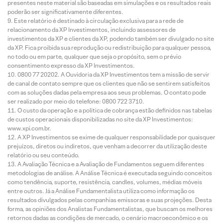
presentes neste material são baseadas em simulações e os resultados reais
poderão ser significativamente diferentes.
Este relatório é destinado à circulação exclusiva para a rede de
relacionamento da XP Investimentos, incluindo assessores de
investimentos da XP e clientes da XP, podendo também ser divulgado no site
da XP. Fica proibida sua reprodução ou redistribuição para qualquer pessoa,
no todo ou em parte, qualquer que seja o propósito, sem o prévio
consentimento expresso da XP Investimentos.
0800 77 20202. A Ouvidoria da XP Investimentos tem a missão de servir
de canal de contato sempre que os clientes que não se sentirem satisfeitos
com as soluções dadas pela empresa aos seus problemas. O contato pode
ser realizado por meio do telefone: 0800 722 3710.
O custo da operação e a política de cobrança estão definidos nas tabelas
de custos operacionais disponibilizadas no site da XP Investimentos:
www.xpi.com.br.
A XP Investimentos se exime de qualquer responsabilidade por quaisquer
prejuízos, diretos ou indiretos, que venham a decorrer da utilização deste
relatório ou seu conteúdo.
A Avaliação Técnica e a Avaliação de Fundamentos seguem diferentes
metodologias de análise. A Análise Técnica é executada seguindo conceitos
como tendência, suporte, resistência, candles, volumes, médias móveis
entre outros. Já a Análise Fundamentalista utiliza como informação os
resultados divulgados pelas companhias emissoras e suas projeções. Desta
forma, as opiniões dos Analistas Fundamentalistas, que buscam os melhores
retornos dadas as condições de mercado, o cenário macroeconômico e os