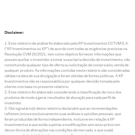
Disclaimer:
Este relatório de análise foi elaborado pela XP Investimentos CCTVM S.A.
(“XP Investimentos ou XP”) de acordo com todas as exigências previstas na
Resolução CVM 20/2021, tem como objetivo fornecer informações que
possam auxiliar o investidor a tomar sua própria decisão de investimento, não
constituindo qualquer tipo de oferta ou solicitação de compra e/ou venda de
qualquer produto. As informações contidas neste relatório são consideradas
válidas na data de sua divulgação e foram obtidas de fontes públicas. A XP
Investimentos não se responsabiliza por qualquer decisão tomada pelo
cliente com base no presente relatório.
Este relatório foi elaborado considerando a classificação de risco dos
produtos de modo a gerar resultados de alocação para cada perfil de
investidor.
O(s) signatário(s) deste relatório declara(m) que as recomendações
refletem única e exclusivamente suas análises e opiniões pessoais, que
foram produzidas de forma independente, inclusive em relação à XP
Investimentos e que estão sujeitas a modificações sem aviso prévio em
decorrência de alterações nas condições de mercado, e que sua(s)