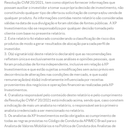
Resolução CVM 20/2021, tem como objetivo fornecer informações que
possam auxiliar o investidor a tomar sua própria decisão de investimento, não
constituindo qualquer tipo de oferta ou solicitação de compra e/ou venda de
qualquer produto. As informações contidas neste relatório são consideradas
válidas na data de sua divulgação e foram obtidas de fontes públicas. A XP
Investimentos não se responsabiliza por qualquer decisão tomada pelo
cliente com base no presente relatório.
Este relatório foi elaborado considerando a classificação de risco dos
produtos de modo a gerar resultados de alocação para cada perfil de
investidor.
O(s) signatário(s) deste relatório declara(m) que as recomendações
refletem única e exclusivamente suas análises e opiniões pessoais, que
foram produzidas de forma independente, inclusive em relação à XP
Investimentos e que estão sujeitas a modificações sem aviso prévio em
decorrência de alterações nas condições de mercado, e que sua(s)
remuneração(es) é(são) indiretamente influenciada por receitas
provenientes dos negócios e operações financeiras realizadas pela XP
Investimentos.
O analista responsável pelo conteúdo deste relatório e pelo cumprimento
da Resolução CVM nº 20/2021 está indicado acima, sendo que, caso constem
a indicação de mais um analista no relatório, o responsável será o primeiro
analista credenciado a ser mencionado no relatório.
Os analistas da XP Investimentos estão obrigados ao cumprimento de
todas as regras previstas no Código de Conduta da APIMEC Brasil para o
Analista de Valores Mobiliários e na Política de Conduta dos Analistas de