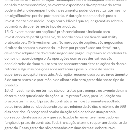
cenário macroeconômico, os eventos específicos da empresa e do setor
podem afetar o desempenho do investimento, podendo resultar até mesmo
em significativas perdas patrimoniais. A duração recomendada para o
investimento é de médio-longo prazo. Não há quaisquer garantias sobre o
patrimônio do cliente neste tipo de produto.
O investimento em opções é preferencialmente indicado para
investidores de perfil agressivo, de acordo com a política de suitability
praticada pela XP Investimentos. No mercado de opções, são negociados
direitos de compra ou venda de um bem por preço fixado em data futura,
devendo o adquirente do direito negociado pagar um prêmio ao vendedor tal
como num acordo seguro. As operações com esses derivativos são
consideradas de risco muito alto por apresentarem altas relações de risco e
retorno e algumas posições apresentarem a possibilidade de perdas
superiores ao capital investido. A duração recomendada para o investimento
é de curto prazo e o patrimônio do cliente não está garantido neste tipo de
produto.
O investimento em termos são contratos para compra ou a venda de uma
determinada quantidade de ações, a um preço fixado, para liquidação em
prazo determinado. O prazo do contrato a Termo é livremente escolhido
pelos investidores, obedecendo o prazo mínimo de 16 dias e máximo de 999
dias corridos. O preço será o valor da ação adicionado de uma parcela
correspondente aos juros – que são fixados livremente em mercado, em
função do prazo do contrato. Toda transação a termo requer um depósito de
garantia. Essas garantias são prestadas em duas formas: cobertura ou