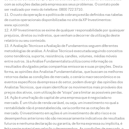
com as soluções dadas pela empresa aos seus problemas. O contato pode
ser realizado por meio do telefone: 0800 722 3710.
O custo da operação e a política de cobrança estão definidos nas tabelas
de custos operacionais disponibilizadas no site da XP Investimentos:
www.xpi.com.br.
A XP Investimentos se exime de qualquer responsabilidade por quaisquer
prejuízos, diretos ou indiretos, que venham a decorrer da utilização deste
relatório ou seu conteúdo.
A Avaliação Técnica e a Avaliação de Fundamentos seguem diferentes
metodologias de análise. A Análise Técnica é executada seguindo conceitos
como tendência, suporte, resistência, candles, volumes, médias móveis
entre outros. Já a Análise Fundamentalista utiliza como informação os
resultados divulgados pelas companhias emissoras e suas projeções. Desta
forma, as opiniões dos Analistas Fundamentalistas, que buscam os melhores
retornos dadas as condições de mercado, o cenário macroeconômico e os
eventos específicos da empresa e do setor, podem divergir das opiniões dos
Analistas Técnicos, que visam identificar os movimentos mais prováveis dos
preços dos ativos, com utilização de “stops” para limitar as possíveis perdas.
Ação é uma fração do capital de uma empresa que é negociada no
mercado. É um título de renda variável, ou seja, um investimento no qual a
rentabilidade não é preestabelecida, varia conforme as cotações de
mercado. O investimento em ações é um investimento de alto risco e os
desempenhos anteriores não são necessariamente indicativos de resultados
futuros e nenhuma declaração ou garantia, de forma expressa ou implícita, é
feita neste material em relação a desempenhos. As condições de mercado, o