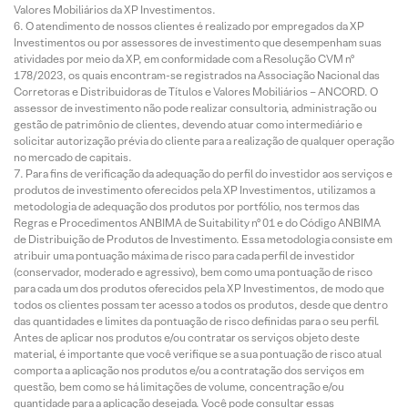
Valores Mobiliários da XP Investimentos.
O atendimento de nossos clientes é realizado por empregados da XP
Investimentos ou por assessores de investimento que desempenham suas
atividades por meio da XP, em conformidade com a Resolução CVM nº
178/2023, os quais encontram-se registrados na Associação Nacional das
Corretoras e Distribuidoras de Títulos e Valores Mobiliários – ANCORD. O
assessor de investimento não pode realizar consultoria, administração ou
gestão de patrimônio de clientes, devendo atuar como intermediário e
solicitar autorização prévia do cliente para a realização de qualquer operação
no mercado de capitais.
Para fins de verificação da adequação do perfil do investidor aos serviços e
produtos de investimento oferecidos pela XP Investimentos, utilizamos a
metodologia de adequação dos produtos por portfólio, nos termos das
Regras e Procedimentos ANBIMA de Suitability nº 01 e do Código ANBIMA
de Distribuição de Produtos de Investimento. Essa metodologia consiste em
atribuir uma pontuação máxima de risco para cada perfil de investidor
(conservador, moderado e agressivo), bem como uma pontuação de risco
para cada um dos produtos oferecidos pela XP Investimentos, de modo que
todos os clientes possam ter acesso a todos os produtos, desde que dentro
das quantidades e limites da pontuação de risco definidas para o seu perfil.
Antes de aplicar nos produtos e/ou contratar os serviços objeto deste
material, é importante que você verifique se a sua pontuação de risco atual
comporta a aplicação nos produtos e/ou a contratação dos serviços em
questão, bem como se há limitações de volume, concentração e/ou
quantidade para a aplicação desejada. Você pode consultar essas