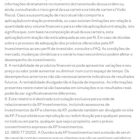
informações diretamente no momento da transmissão da sua ordem ou,
ainda, consultando o risco geral da sua carteira na tela de carteira (Visão
Risco). Caso a sua pontuação de risco atual não comporte a
aplicação/contratação pretendida, ou caso existam limitações em relação à
quantidade e/ou volume financeiro para a referida aplicação/contratação, isto
significa que, com base na composição atual da sua carteira, esta
aplicação/contratação não está adequada ao seu perfil. Em caso de dúvidas
sobre o processo de adequação dos produtos oferecidos pela XP
Investimentos ao seu perfil de investidor, consulte o FAQ. As condições de
mercado, mudanças climáticas e o cenário macroeconômico podem afetar o
desempenho do investimento.
A rentabilidade de produtos financeiros pode apresentar variações e seu
preço ou valor pode aumentar ou diminuir num curto espaço de tempo. Os
desempenhos anteriores não são necessariamente indicativos de resultados
futuros. A rentabilidade divulgada não é líquida de impostos. As informações
presentes neste material são baseadas em simulações e os resultados reais
poderão ser significativamente diferentes.
Este relatório é destinado à circulação exclusiva para a rede de
relacionamento da XP Investimentos, incluindo assessores de
investimentos da XP e clientes da XP, podendo também ser divulgado no site
da XP. Fica proibida sua reprodução ou redistribuição para qualquer pessoa,
no todo ou em parte, qualquer que seja o propósito, sem o prévio
consentimento expresso da XP Investimentos.
0800 77 20202. A Ouvidoria da XP Investimentos tem a missão de servir
de canal de contato sempre que os clientes que não se sentirem satisfeitos