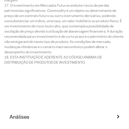
margem.
O investimento em Mercados Futuros embute riscos de perdas
patrimoniais significativos. Commodity é um objeto ou determinante de
preço de um contrato futuro ou outro instrumento derivativo, podendo
consubstanciar um índice, uma taxa, um valor mobiliário ou produto físico. É
um investimento de risco muito alto, que contempla a possibilidade de
oscilação de preço devido à utilização de alavancagem financeira. A duração
recomendada para o investimento é de curto prazo e o patrimônio do cliente
não está garantido neste tipo de produto. As condições de mercado,
mudanças climáticas e o cenário macroeconômico podem afetar o
desempenho do investimento.
ESTA INSTITUIÇÃO É ADERENTE AO CÓDIGO ANBIMA DE
DISTRIBUIÇÃO DE PRODUTOS DE INVESTIMENTO.
Análises