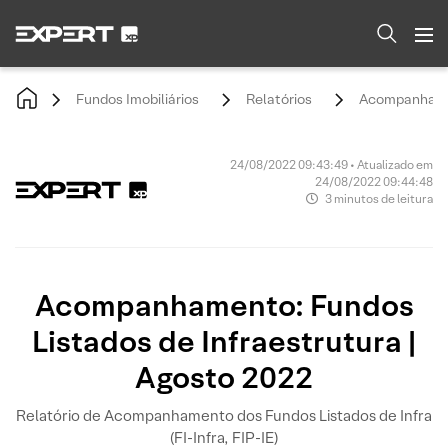
Fundos Imobiliários
Relatórios
Acompanhamen
24/08/2022 09:43:49 • Atualizado em
24/08/2022 09:44:48
3 minutos de leitura
Acompanhamento: Fundos
Listados de Infraestrutura |
Agosto 2022
Relatório de Acompanhamento dos Fundos Listados de Infra
(FI-Infra, FIP-IE)