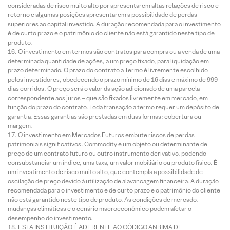
consideradas de risco muito alto por apresentarem altas relações de risco e
retorno e algumas posições apresentarem a possibilidade de perdas
superiores ao capital investido. A duração recomendada para o investimento
é de curto prazo e o patrimônio do cliente não está garantido neste tipo de
produto.
O investimento em termos são contratos para compra ou a venda de uma
determinada quantidade de ações, a um preço fixado, para liquidação em
prazo determinado. O prazo do contrato a Termo é livremente escolhido
pelos investidores, obedecendo o prazo mínimo de 16 dias e máximo de 999
dias corridos. O preço será o valor da ação adicionado de uma parcela
correspondente aos juros – que são fixados livremente em mercado, em
função do prazo do contrato. Toda transação a termo requer um depósito de
garantia. Essas garantias são prestadas em duas formas: cobertura ou
margem.
O investimento em Mercados Futuros embute riscos de perdas
patrimoniais significativos. Commodity é um objeto ou determinante de
preço de um contrato futuro ou outro instrumento derivativo, podendo
consubstanciar um índice, uma taxa, um valor mobiliário ou produto físico. É
um investimento de risco muito alto, que contempla a possibilidade de
oscilação de preço devido à utilização de alavancagem financeira. A duração
recomendada para o investimento é de curto prazo e o patrimônio do cliente
não está garantido neste tipo de produto. As condições de mercado,
mudanças climáticas e o cenário macroeconômico podem afetar o
desempenho do investimento.
ESTA INSTITUIÇÃO É ADERENTE AO CÓDIGO ANBIMA DE