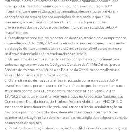
refletem única e exclusivamente suas análises e opiniões pessoais, que
foram produzidas de forma independente, inclusive em relação à XP
Investimentos e que estão sujeitas a modificações sem aviso prévio em
decorrência de alterações nas condições de mercado, e que sua(s)
remuneração(es) é(são) indiretamente influenciada por receitas
provenientes dos negócios e operações financeiras realizadas pela XP
Investimentos.
O analista responsável pelo conteúdo deste relatório e pelo cumprimento
da Resolução CVM nº 20/2021 está indicado acima, sendo que, caso constem
a indicação de mais um analista no relatório, o responsável será o primeiro
analista credenciado a ser mencionado no relatório.
Os analistas da XP Investimentos estão obrigados ao cumprimento de
todas as regras previstas no Código de Conduta da APIMEC Brasil para o
Analista de Valores Mobiliários e na Política de Conduta dos Analistas de
Valores Mobiliários da XP Investimentos.
O atendimento de nossos clientes é realizado por empregados da XP
Investimentos ou por assessores de investimento que desempenham suas
atividades por meio da XP, em conformidade com a Resolução CVM nº
178/2023, os quais encontram-se registrados na Associação Nacional das
Corretoras e Distribuidoras de Títulos e Valores Mobiliários – ANCORD. O
assessor de investimento não pode realizar consultoria, administração ou
gestão de patrimônio de clientes, devendo atuar como intermediário e
solicitar autorização prévia do cliente para a realização de qualquer operação
no mercado de capitais.
Para fins de verificação da adequação do perfil do investidor aos serviços e