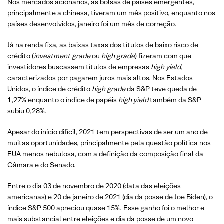
Nos mercados acionários, as bolsas de países emergentes,
principalmente a chinesa, tiveram um mês positivo, enquanto nos
países desenvolvidos, janeiro foi um mês de correção.
Já na renda fixa, as baixas taxas dos títulos de baixo risco de
crédito (
investment grade
ou
high grade
) fizeram com que
investidores buscassem títulos de empresas
high yield
,
caracterizados por pagarem juros mais altos. Nos Estados
Unidos, o índice de crédito
high grade
da S&P teve queda de
1,27% enquanto o índice de papéis
high yield
também da S&P
subiu 0,28%.
Apesar do início difícil, 2021 tem perspectivas de ser um ano de
muitas oportunidades, principalmente pela questão política nos
EUA menos nebulosa, com a definição da composição final da
Câmara e do Senado.
Entre o dia 03 de novembro de 2020 (data das eleições
americanas) e 20 de janeiro de 2021 (dia da posse de Joe Biden), o
índice S&P 500 apreciou quase 15%. Esse ganho foi o melhor e
mais substancial entre eleições e dia da posse de um novo