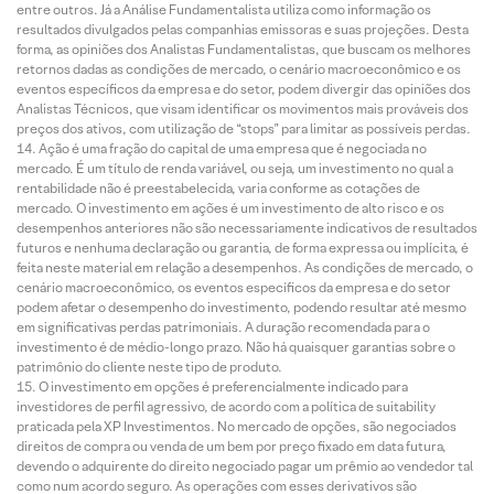
entre outros. Já a Análise Fundamentalista utiliza como informação os
resultados divulgados pelas companhias emissoras e suas projeções. Desta
forma, as opiniões dos Analistas Fundamentalistas, que buscam os melhores
retornos dadas as condições de mercado, o cenário macroeconômico e os
eventos específicos da empresa e do setor, podem divergir das opiniões dos
Analistas Técnicos, que visam identificar os movimentos mais prováveis dos
preços dos ativos, com utilização de “stops” para limitar as possíveis perdas.
Ação é uma fração do capital de uma empresa que é negociada no
mercado. É um título de renda variável, ou seja, um investimento no qual a
rentabilidade não é preestabelecida, varia conforme as cotações de
mercado. O investimento em ações é um investimento de alto risco e os
desempenhos anteriores não são necessariamente indicativos de resultados
futuros e nenhuma declaração ou garantia, de forma expressa ou implícita, é
feita neste material em relação a desempenhos. As condições de mercado, o
cenário macroeconômico, os eventos específicos da empresa e do setor
podem afetar o desempenho do investimento, podendo resultar até mesmo
em significativas perdas patrimoniais. A duração recomendada para o
investimento é de médio-longo prazo. Não há quaisquer garantias sobre o
patrimônio do cliente neste tipo de produto.
O investimento em opções é preferencialmente indicado para
investidores de perfil agressivo, de acordo com a política de suitability
praticada pela XP Investimentos. No mercado de opções, são negociados
direitos de compra ou venda de um bem por preço fixado em data futura,
devendo o adquirente do direito negociado pagar um prêmio ao vendedor tal
como num acordo seguro. As operações com esses derivativos são