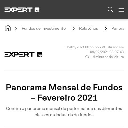
Fundos de Investimento
Relatórios
Panorama
05/02/2021 00:22:22 • Atualizado em
09/02/2021 08:07:43
14 minutos de leitura
Panorama Mensal de Fundos
– Fevereiro 2021
Confira o panorama mensal de performance das diferentes
classes da indústria de fundos