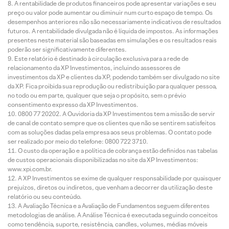
A rentabilidade de produtos financeiros pode apresentar variações e seu
preço ou valor pode aumentar ou diminuir num curto espaço de tempo. Os
desempenhos anteriores não são necessariamente indicativos de resultados
futuros. A rentabilidade divulgada não é líquida de impostos. As informações
presentes neste material são baseadas em simulações e os resultados reais
poderão ser significativamente diferentes.
Este relatório é destinado à circulação exclusiva para a rede de
relacionamento da XP Investimentos, incluindo assessores de
investimentos da XP e clientes da XP, podendo também ser divulgado no site
da XP. Fica proibida sua reprodução ou redistribuição para qualquer pessoa,
no todo ou em parte, qualquer que seja o propósito, sem o prévio
consentimento expresso da XP Investimentos.
0800 77 20202. A Ouvidoria da XP Investimentos tem a missão de servir
de canal de contato sempre que os clientes que não se sentirem satisfeitos
com as soluções dadas pela empresa aos seus problemas. O contato pode
ser realizado por meio do telefone: 0800 722 3710.
O custo da operação e a política de cobrança estão definidos nas tabelas
de custos operacionais disponibilizadas no site da XP Investimentos:
www.xpi.com.br.
A XP Investimentos se exime de qualquer responsabilidade por quaisquer
prejuízos, diretos ou indiretos, que venham a decorrer da utilização deste
relatório ou seu conteúdo.
A Avaliação Técnica e a Avaliação de Fundamentos seguem diferentes
metodologias de análise. A Análise Técnica é executada seguindo conceitos
como tendência, suporte, resistência, candles, volumes, médias móveis