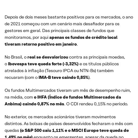
Depois de dois meses bastante positivos para os mercados, o ano
de 2021 começou com um cenário mais desafiador para os
gestores em geral. Das principais classes de fundos que
monitoramos, por aqui
apenas os fundos de crédito local
tiveram retorno positivo em janeiro
.
No Brasil, o
real se desvalorizou
contra as principais moedas,
o
Ibovespa teve queda forte (-3,32%)
e os títulos públicos
atrelados à inflação (Tesouro IPCA ou NTN-Bs) também
recuaram (com o
IMA-B teve caindo 0,85%
).
Os fundos Multimercados tiveram um mês de desempenho ruim,
na média, com
o IHFA (Índice de fundos Multimercados da
Anbima) caindo 0,87% no mês
. O CDI rendeu 0,15% no período.
No exterior, os mercados acionários tiveram movimentos
distintos. As bolsas de países desenvolvidos fecharam o mês com
quedas
(o S&P 500 caiu 1,11% e o MSCI Europe teve queda de
1,49% no mês)
enquanto os emergentes, apesar da queda no