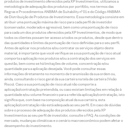
produtos de investimento oferecidos pela XP Investimentos, utilizamos a
metodologia de adequação dos produtos por portfólio, nos termos das
Regras e Procedimentos ANBIMA de Suitability nº 01 e do Código ANBIMA
de Distribuição de Produtos de Investimento. Essa metodologia consiste em
atribuir uma pontuação máxima de risco para cada perfil de investidor
(conservador, moderado e agressivo), bem como uma pontuação de risco
para cada um dos produtos oferecidos pela XP Investimentos, de modo que
todos os clientes possam ter acesso a todos os produtos, desde que dentro
das quantidades e limites da pontuação de risco definidas para o seu perfil.
Antes de aplicar nos produtos e/ou contratar os serviços objeto deste
material, é importante que você verifique se a sua pontuação de risco atual
comporta a aplicação nos produtos e/ou a contratação dos serviços em
questão, bem como se há limitações de volume, concentração e/ou
quantidade para a aplicação desejada. Você pode consultar essas
informações diretamente no momento da transmissão da sua ordem ou,
ainda, consultando o risco geral da sua carteira na tela de carteira (Visão
Risco). Caso a sua pontuação de risco atual não comporte a
aplicação/contratação pretendida, ou caso existam limitações em relação à
quantidade e/ou volume financeiro para a referida aplicação/contratação, isto
significa que, com base na composição atual da sua carteira, esta
aplicação/contratação não está adequada ao seu perfil. Em caso de dúvidas
sobre o processo de adequação dos produtos oferecidos pela XP
Investimentos ao seu perfil de investidor, consulte o FAQ. As condições de
mercado, mudanças climáticas e o cenário macroeconômico podem afetar o
desempenho do investimento.