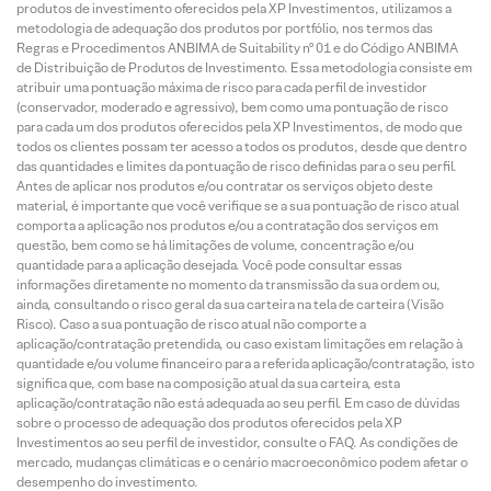
produtos de investimento oferecidos pela XP Investimentos, utilizamos a
metodologia de adequação dos produtos por portfólio, nos termos das
Regras e Procedimentos ANBIMA de Suitability nº 01 e do Código ANBIMA
de Distribuição de Produtos de Investimento. Essa metodologia consiste em
atribuir uma pontuação máxima de risco para cada perfil de investidor
(conservador, moderado e agressivo), bem como uma pontuação de risco
para cada um dos produtos oferecidos pela XP Investimentos, de modo que
todos os clientes possam ter acesso a todos os produtos, desde que dentro
das quantidades e limites da pontuação de risco definidas para o seu perfil.
Antes de aplicar nos produtos e/ou contratar os serviços objeto deste
material, é importante que você verifique se a sua pontuação de risco atual
comporta a aplicação nos produtos e/ou a contratação dos serviços em
questão, bem como se há limitações de volume, concentração e/ou
quantidade para a aplicação desejada. Você pode consultar essas
informações diretamente no momento da transmissão da sua ordem ou,
ainda, consultando o risco geral da sua carteira na tela de carteira (Visão
Risco). Caso a sua pontuação de risco atual não comporte a
aplicação/contratação pretendida, ou caso existam limitações em relação à
quantidade e/ou volume financeiro para a referida aplicação/contratação, isto
significa que, com base na composição atual da sua carteira, esta
aplicação/contratação não está adequada ao seu perfil. Em caso de dúvidas
sobre o processo de adequação dos produtos oferecidos pela XP
Investimentos ao seu perfil de investidor, consulte o FAQ. As condições de
mercado, mudanças climáticas e o cenário macroeconômico podem afetar o
desempenho do investimento.