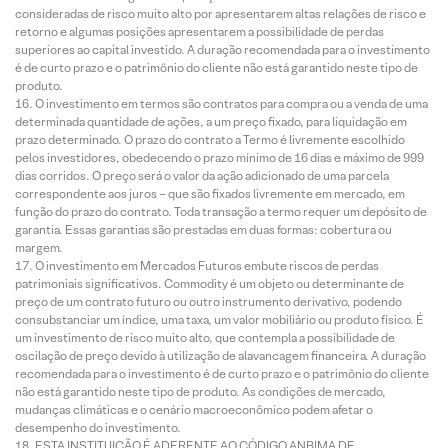
consideradas de risco muito alto por apresentarem altas relações de risco e
retorno e algumas posições apresentarem a possibilidade de perdas
superiores ao capital investido. A duração recomendada para o investimento
é de curto prazo e o patrimônio do cliente não está garantido neste tipo de
produto.
O investimento em termos são contratos para compra ou a venda de uma
determinada quantidade de ações, a um preço fixado, para liquidação em
prazo determinado. O prazo do contrato a Termo é livremente escolhido
pelos investidores, obedecendo o prazo mínimo de 16 dias e máximo de 999
dias corridos. O preço será o valor da ação adicionado de uma parcela
correspondente aos juros – que são fixados livremente em mercado, em
função do prazo do contrato. Toda transação a termo requer um depósito de
garantia. Essas garantias são prestadas em duas formas: cobertura ou
margem.
O investimento em Mercados Futuros embute riscos de perdas
patrimoniais significativos. Commodity é um objeto ou determinante de
preço de um contrato futuro ou outro instrumento derivativo, podendo
consubstanciar um índice, uma taxa, um valor mobiliário ou produto físico. É
um investimento de risco muito alto, que contempla a possibilidade de
oscilação de preço devido à utilização de alavancagem financeira. A duração
recomendada para o investimento é de curto prazo e o patrimônio do cliente
não está garantido neste tipo de produto. As condições de mercado,
mudanças climáticas e o cenário macroeconômico podem afetar o
desempenho do investimento.
ESTA INSTITUIÇÃO É ADERENTE AO CÓDIGO ANBIMA DE