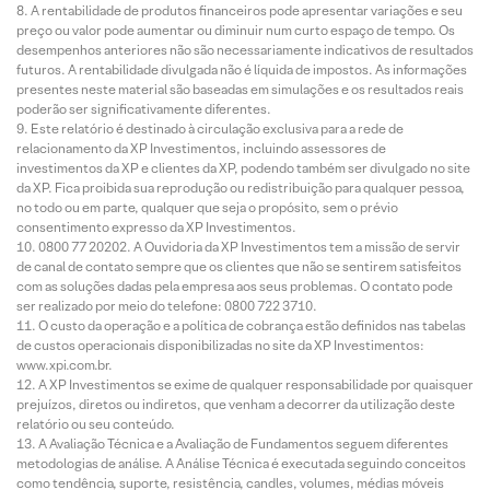
A rentabilidade de produtos financeiros pode apresentar variações e seu
preço ou valor pode aumentar ou diminuir num curto espaço de tempo. Os
desempenhos anteriores não são necessariamente indicativos de resultados
futuros. A rentabilidade divulgada não é líquida de impostos. As informações
presentes neste material são baseadas em simulações e os resultados reais
poderão ser significativamente diferentes.
Este relatório é destinado à circulação exclusiva para a rede de
relacionamento da XP Investimentos, incluindo assessores de
investimentos da XP e clientes da XP, podendo também ser divulgado no site
da XP. Fica proibida sua reprodução ou redistribuição para qualquer pessoa,
no todo ou em parte, qualquer que seja o propósito, sem o prévio
consentimento expresso da XP Investimentos.
0800 77 20202. A Ouvidoria da XP Investimentos tem a missão de servir
de canal de contato sempre que os clientes que não se sentirem satisfeitos
com as soluções dadas pela empresa aos seus problemas. O contato pode
ser realizado por meio do telefone: 0800 722 3710.
O custo da operação e a política de cobrança estão definidos nas tabelas
de custos operacionais disponibilizadas no site da XP Investimentos:
www.xpi.com.br.
A XP Investimentos se exime de qualquer responsabilidade por quaisquer
prejuízos, diretos ou indiretos, que venham a decorrer da utilização deste
relatório ou seu conteúdo.
A Avaliação Técnica e a Avaliação de Fundamentos seguem diferentes
metodologias de análise. A Análise Técnica é executada seguindo conceitos
como tendência, suporte, resistência, candles, volumes, médias móveis