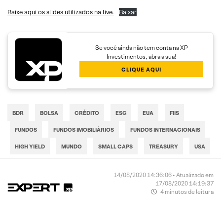
Baixe aqui os slides utilizados na live.
Baixar
Se você ainda não tem conta na XP
Investimentos, abra a sua!
CLIQUE AQUI
BDR
BOLSA
CRÉDITO
ESG
EUA
FIIS
FUNDOS
FUNDOS IMOBILIÁRIOS
FUNDOS INTERNACIONAIS
HIGH YIELD
MUNDO
SMALL CAPS
TREASURY
USA
14/08/2020 14:36:06 • Atualizado em
17/08/2020 14:19:37
4 minutos de leitura