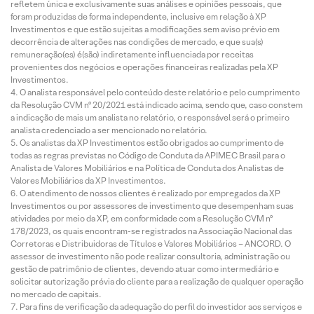
refletem única e exclusivamente suas análises e opiniões pessoais, que
foram produzidas de forma independente, inclusive em relação à XP
Investimentos e que estão sujeitas a modificações sem aviso prévio em
decorrência de alterações nas condições de mercado, e que sua(s)
remuneração(es) é(são) indiretamente influenciada por receitas
provenientes dos negócios e operações financeiras realizadas pela XP
Investimentos.
O analista responsável pelo conteúdo deste relatório e pelo cumprimento
da Resolução CVM nº 20/2021 está indicado acima, sendo que, caso constem
a indicação de mais um analista no relatório, o responsável será o primeiro
analista credenciado a ser mencionado no relatório.
Os analistas da XP Investimentos estão obrigados ao cumprimento de
todas as regras previstas no Código de Conduta da APIMEC Brasil para o
Analista de Valores Mobiliários e na Política de Conduta dos Analistas de
Valores Mobiliários da XP Investimentos.
O atendimento de nossos clientes é realizado por empregados da XP
Investimentos ou por assessores de investimento que desempenham suas
atividades por meio da XP, em conformidade com a Resolução CVM nº
178/2023, os quais encontram-se registrados na Associação Nacional das
Corretoras e Distribuidoras de Títulos e Valores Mobiliários – ANCORD. O
assessor de investimento não pode realizar consultoria, administração ou
gestão de patrimônio de clientes, devendo atuar como intermediário e
solicitar autorização prévia do cliente para a realização de qualquer operação
no mercado de capitais.
Para fins de verificação da adequação do perfil do investidor aos serviços e