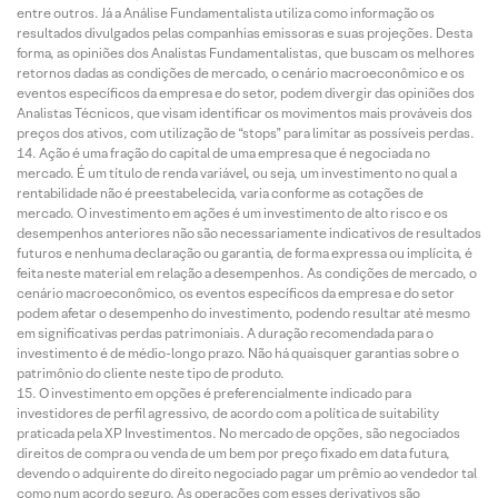
entre outros. Já a Análise Fundamentalista utiliza como informação os
resultados divulgados pelas companhias emissoras e suas projeções. Desta
forma, as opiniões dos Analistas Fundamentalistas, que buscam os melhores
retornos dadas as condições de mercado, o cenário macroeconômico e os
eventos específicos da empresa e do setor, podem divergir das opiniões dos
Analistas Técnicos, que visam identificar os movimentos mais prováveis dos
preços dos ativos, com utilização de “stops” para limitar as possíveis perdas.
Ação é uma fração do capital de uma empresa que é negociada no
mercado. É um título de renda variável, ou seja, um investimento no qual a
rentabilidade não é preestabelecida, varia conforme as cotações de
mercado. O investimento em ações é um investimento de alto risco e os
desempenhos anteriores não são necessariamente indicativos de resultados
futuros e nenhuma declaração ou garantia, de forma expressa ou implícita, é
feita neste material em relação a desempenhos. As condições de mercado, o
cenário macroeconômico, os eventos específicos da empresa e do setor
podem afetar o desempenho do investimento, podendo resultar até mesmo
em significativas perdas patrimoniais. A duração recomendada para o
investimento é de médio-longo prazo. Não há quaisquer garantias sobre o
patrimônio do cliente neste tipo de produto.
O investimento em opções é preferencialmente indicado para
investidores de perfil agressivo, de acordo com a política de suitability
praticada pela XP Investimentos. No mercado de opções, são negociados
direitos de compra ou venda de um bem por preço fixado em data futura,
devendo o adquirente do direito negociado pagar um prêmio ao vendedor tal
como num acordo seguro. As operações com esses derivativos são