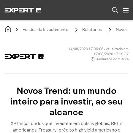
Fundos de Investimento
Relatórios
Novos Tr
14/08/2020 17:36:06 • Atualizado em
17/08/2020 17:19:37
4 minutos de leitura
Novos Trend: um mundo
inteiro para investir, ao seu
alcance
XP lança fundos que investem em bolsas globais, REITs
americanos, Treasury, crédito high yield americano e