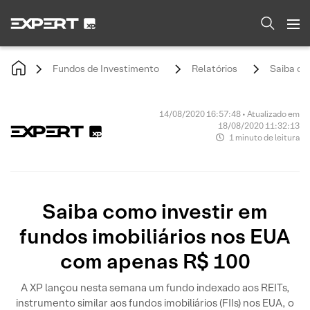
Fundos de Investimento
Relatórios
Saiba co
14/08/2020 16:57:48 • Atualizado em
18/08/2020 11:32:13
1 minuto de leitura
Saiba como investir em
fundos imobiliários nos EUA
com apenas R$ 100
A XP lançou nesta semana um fundo indexado aos REITs,
instrumento similar aos fundos imobiliários (FIIs) nos EUA, o