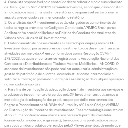
O analista responsável pelo conteúdo deste relatório e pelo cumprimento
da Resolução CVM nº 20/2021 está indicado acima, sendo que, caso constem
a indicação de mais um analista no relatório, o responsável será o primeiro
analista credenciado a ser mencionado no relatório.
Os analistas da XP Investimentos estão obrigados ao cumprimento de
todas as regras previstas no Código de Conduta da APIMEC Brasil para o
Analista de Valores Mobiliários e na Política de Conduta dos Analistas de
Valores Mobiliários da XP Investimentos.
O atendimento de nossos clientes é realizado por empregados da XP
Investimentos ou por assessores de investimento que desempenham suas
atividades por meio da XP, em conformidade com a Resolução CVM nº
178/2023, os quais encontram-se registrados na Associação Nacional das
Corretoras e Distribuidoras de Títulos e Valores Mobiliários – ANCORD. O
assessor de investimento não pode realizar consultoria, administração ou
gestão de patrimônio de clientes, devendo atuar como intermediário e
solicitar autorização prévia do cliente para a realização de qualquer operação
no mercado de capitais.
Para fins de verificação da adequação do perfil do investidor aos serviços e
produtos de investimento oferecidos pela XP Investimentos, utilizamos a
metodologia de adequação dos produtos por portfólio, nos termos das
Regras e Procedimentos ANBIMA de Suitability nº 01 e do Código ANBIMA
de Distribuição de Produtos de Investimento. Essa metodologia consiste em
atribuir uma pontuação máxima de risco para cada perfil de investidor
(conservador, moderado e agressivo), bem como uma pontuação de risco
para cada um dos produtos oferecidos pela XP Investimentos, de modo que