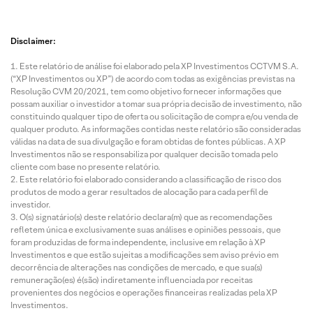
Disclaimer:
Este relatório de análise foi elaborado pela XP Investimentos CCTVM S.A.
(“XP Investimentos ou XP”) de acordo com todas as exigências previstas na
Resolução CVM 20/2021, tem como objetivo fornecer informações que
possam auxiliar o investidor a tomar sua própria decisão de investimento, não
constituindo qualquer tipo de oferta ou solicitação de compra e/ou venda de
qualquer produto. As informações contidas neste relatório são consideradas
válidas na data de sua divulgação e foram obtidas de fontes públicas. A XP
Investimentos não se responsabiliza por qualquer decisão tomada pelo
cliente com base no presente relatório.
Este relatório foi elaborado considerando a classificação de risco dos
produtos de modo a gerar resultados de alocação para cada perfil de
investidor.
O(s) signatário(s) deste relatório declara(m) que as recomendações
refletem única e exclusivamente suas análises e opiniões pessoais, que
foram produzidas de forma independente, inclusive em relação à XP
Investimentos e que estão sujeitas a modificações sem aviso prévio em
decorrência de alterações nas condições de mercado, e que sua(s)
remuneração(es) é(são) indiretamente influenciada por receitas
provenientes dos negócios e operações financeiras realizadas pela XP
Investimentos.