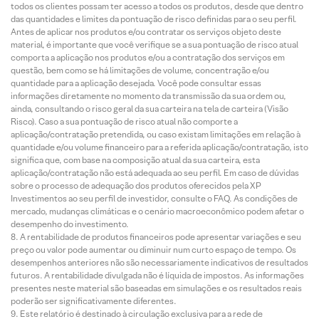
todos os clientes possam ter acesso a todos os produtos, desde que dentro
das quantidades e limites da pontuação de risco definidas para o seu perfil.
Antes de aplicar nos produtos e/ou contratar os serviços objeto deste
material, é importante que você verifique se a sua pontuação de risco atual
comporta a aplicação nos produtos e/ou a contratação dos serviços em
questão, bem como se há limitações de volume, concentração e/ou
quantidade para a aplicação desejada. Você pode consultar essas
informações diretamente no momento da transmissão da sua ordem ou,
ainda, consultando o risco geral da sua carteira na tela de carteira (Visão
Risco). Caso a sua pontuação de risco atual não comporte a
aplicação/contratação pretendida, ou caso existam limitações em relação à
quantidade e/ou volume financeiro para a referida aplicação/contratação, isto
significa que, com base na composição atual da sua carteira, esta
aplicação/contratação não está adequada ao seu perfil. Em caso de dúvidas
sobre o processo de adequação dos produtos oferecidos pela XP
Investimentos ao seu perfil de investidor, consulte o FAQ. As condições de
mercado, mudanças climáticas e o cenário macroeconômico podem afetar o
desempenho do investimento.
A rentabilidade de produtos financeiros pode apresentar variações e seu
preço ou valor pode aumentar ou diminuir num curto espaço de tempo. Os
desempenhos anteriores não são necessariamente indicativos de resultados
futuros. A rentabilidade divulgada não é líquida de impostos. As informações
presentes neste material são baseadas em simulações e os resultados reais
poderão ser significativamente diferentes.
Este relatório é destinado à circulação exclusiva para a rede de