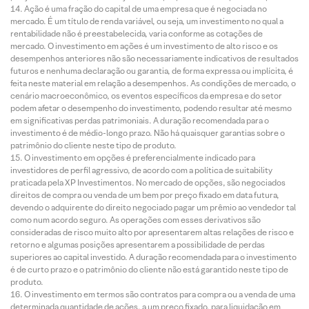
Ação é uma fração do capital de uma empresa que é negociada no
mercado. É um título de renda variável, ou seja, um investimento no qual a
rentabilidade não é preestabelecida, varia conforme as cotações de
mercado. O investimento em ações é um investimento de alto risco e os
desempenhos anteriores não são necessariamente indicativos de resultados
futuros e nenhuma declaração ou garantia, de forma expressa ou implícita, é
feita neste material em relação a desempenhos. As condições de mercado, o
cenário macroeconômico, os eventos específicos da empresa e do setor
podem afetar o desempenho do investimento, podendo resultar até mesmo
em significativas perdas patrimoniais. A duração recomendada para o
investimento é de médio-longo prazo. Não há quaisquer garantias sobre o
patrimônio do cliente neste tipo de produto.
O investimento em opções é preferencialmente indicado para
investidores de perfil agressivo, de acordo com a política de suitability
praticada pela XP Investimentos. No mercado de opções, são negociados
direitos de compra ou venda de um bem por preço fixado em data futura,
devendo o adquirente do direito negociado pagar um prêmio ao vendedor tal
como num acordo seguro. As operações com esses derivativos são
consideradas de risco muito alto por apresentarem altas relações de risco e
retorno e algumas posições apresentarem a possibilidade de perdas
superiores ao capital investido. A duração recomendada para o investimento
é de curto prazo e o patrimônio do cliente não está garantido neste tipo de
produto.
O investimento em termos são contratos para compra ou a venda de uma
determinada quantidade de ações, a um preço fixado, para liquidação em