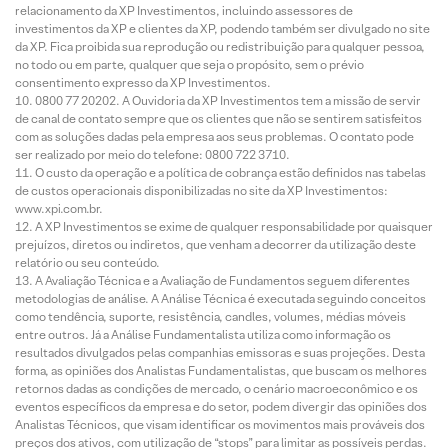
relacionamento da XP Investimentos, incluindo assessores de
investimentos da XP e clientes da XP, podendo também ser divulgado no site
da XP. Fica proibida sua reprodução ou redistribuição para qualquer pessoa,
no todo ou em parte, qualquer que seja o propósito, sem o prévio
consentimento expresso da XP Investimentos.
0800 77 20202. A Ouvidoria da XP Investimentos tem a missão de servir
de canal de contato sempre que os clientes que não se sentirem satisfeitos
com as soluções dadas pela empresa aos seus problemas. O contato pode
ser realizado por meio do telefone: 0800 722 3710.
O custo da operação e a política de cobrança estão definidos nas tabelas
de custos operacionais disponibilizadas no site da XP Investimentos:
www.xpi.com.br.
A XP Investimentos se exime de qualquer responsabilidade por quaisquer
prejuízos, diretos ou indiretos, que venham a decorrer da utilização deste
relatório ou seu conteúdo.
A Avaliação Técnica e a Avaliação de Fundamentos seguem diferentes
metodologias de análise. A Análise Técnica é executada seguindo conceitos
como tendência, suporte, resistência, candles, volumes, médias móveis
entre outros. Já a Análise Fundamentalista utiliza como informação os
resultados divulgados pelas companhias emissoras e suas projeções. Desta
forma, as opiniões dos Analistas Fundamentalistas, que buscam os melhores
retornos dadas as condições de mercado, o cenário macroeconômico e os
eventos específicos da empresa e do setor, podem divergir das opiniões dos
Analistas Técnicos, que visam identificar os movimentos mais prováveis dos
preços dos ativos, com utilização de “stops” para limitar as possíveis perdas.