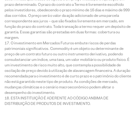
prazo determinado. O prazo do contrato a Termo é livremente escolhido
pelos investidores, obedecendo o prazo mínimo de 16 dias e máximo de 999
dias corridos. O preço será o valor da ação adicionado de uma parcela
correspondente aos juros – que são fixados livremente em mercado, em
função do prazo do contrato. Toda transação a termo requer um depósito de
garantia. Essas garantias são prestadas em duas formas: cobertura ou
margem.
O investimento em Mercados Futuros embute riscos de perdas
patrimoniais significativos. Commodity é um objeto ou determinante de
preço de um contrato futuro ou outro instrumento derivativo, podendo
consubstanciar um índice, uma taxa, um valor mobiliário ou produto físico. É
um investimento de risco muito alto, que contempla a possibilidade de
oscilação de preço devido à utilização de alavancagem financeira. A duração
recomendada para o investimento é de curto prazo e o patrimônio do cliente
não está garantido neste tipo de produto. As condições de mercado,
mudanças climáticas e o cenário macroeconômico podem afetar o
desempenho do investimento.
ESTA INSTITUIÇÃO É ADERENTE AO CÓDIGO ANBIMA DE
DISTRIBUIÇÃO DE PRODUTOS DE INVESTIMENTO.