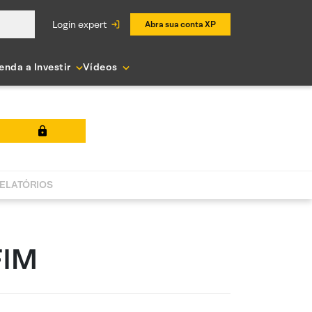
login expert
Abra sua conta XP
enda a Investir
Vídeos
ELATÓRIOS
FIM