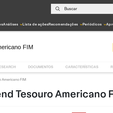
Buscar
os
Análises
Lista de ações
Recomendações
Periódicos
Apr
mericano FIM
RESEARCH
DOCUMENTOS
CARACTERÍSTICAS
R
o Americano FIM
end Tesouro Americano 