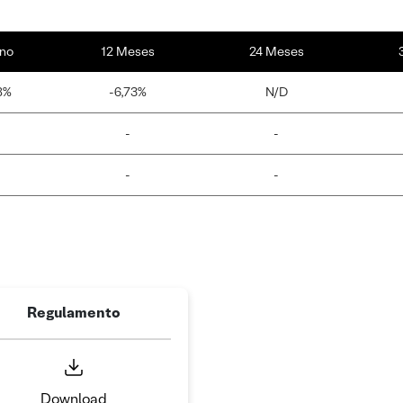
no
12 Meses
24 Meses
8%
-6,73%
N/D
-
-
-
-
Regulamento
Download