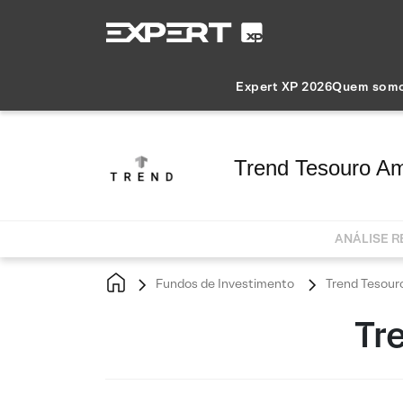
Expert XP 2026
Quem som
Trend Tesouro A
ANÁLISE 
Fundos de Investimento
Trend Tesour
Tr