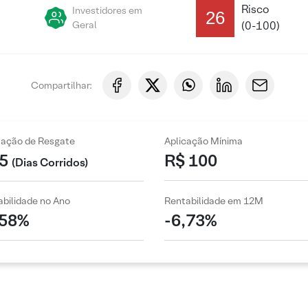
Risco
Investidores em
26
Geral
(0-100)
Compartilhar:
zação de Resgate
Aplicação Mínima
5
R$ 100
(Dias Corridos)
bilidade no Ano
Rentabilidade em 12M
,58%
-6,73%