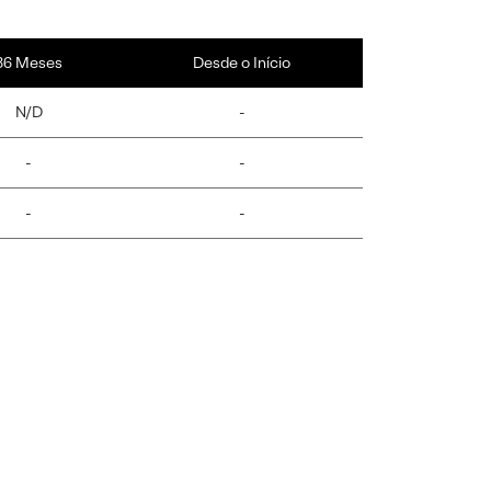
36 Meses
Desde o Início
N/D
-
-
-
-
-