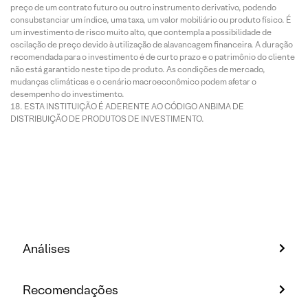
preço de um contrato futuro ou outro instrumento derivativo, podendo
consubstanciar um índice, uma taxa, um valor mobiliário ou produto físico. É
um investimento de risco muito alto, que contempla a possibilidade de
oscilação de preço devido à utilização de alavancagem financeira. A duração
recomendada para o investimento é de curto prazo e o patrimônio do cliente
não está garantido neste tipo de produto. As condições de mercado,
mudanças climáticas e o cenário macroeconômico podem afetar o
desempenho do investimento.
ESTA INSTITUIÇÃO É ADERENTE AO CÓDIGO ANBIMA DE
DISTRIBUIÇÃO DE PRODUTOS DE INVESTIMENTO.
Análises
Recomendações