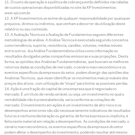
O custo da operação e a política de cobrança estão definidos nas tabelas
de custos operacionais disponibilizadas no site da XP Investimentos:
www.xpi.com.br.
A XP Investimentos se exime de qualquer responsabilidade por quaisquer
prejuízos, diretos ou indiretos, que venham a decorrer da utilização deste
relatório ou seu conteúdo.
A Avaliação Técnica e a Avaliação de Fundamentos seguem diferentes
metodologias de análise. A Análise Técnica é executada seguindo conceitos
como tendência, suporte, resistência, candles, volumes, médias móveis
entre outros. Já a Análise Fundamentalista utiliza como informação os
resultados divulgados pelas companhias emissoras e suas projeções. Desta
forma, as opiniões dos Analistas Fundamentalistas, que buscam os melhores
retornos dadas as condições de mercado, o cenário macroeconômico e os
eventos específicos da empresa e do setor, podem divergir das opiniões dos
Analistas Técnicos, que visam identificar os movimentos mais prováveis dos
preços dos ativos, com utilização de “stops” para limitar as possíveis perdas.
Ação é uma fração do capital de uma empresa que é negociada no
mercado. É um título de renda variável, ou seja, um investimento no qual a
rentabilidade não é preestabelecida, varia conforme as cotações de
mercado. O investimento em ações é um investimento de alto risco e os
desempenhos anteriores não são necessariamente indicativos de resultados
futuros e nenhuma declaração ou garantia, de forma expressa ou implícita, é
feita neste material em relação a desempenhos. As condições de mercado, o
cenário macroeconômico, os eventos específicos da empresa e do setor
podem afetar o desempenho do investimento, podendo resultar até mesmo