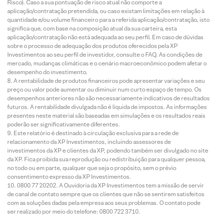
Risco). Caso a sua pontuação de risco atual não comporte a
aplicação/contratação pretendida, ou caso existam limitações em relação à
quantidade e/ou volume financeiro para a referida aplicação/contratação, isto
significa que, com base na composição atual da sua carteira, esta
aplicação/contratação não está adequada ao seu perfil. Em caso de dúvidas
sobre o processo de adequação dos produtos oferecidos pela XP
Investimentos ao seu perfil de investidor, consulte o FAQ. As condições de
mercado, mudanças climáticas e o cenário macroeconômico podem afetar o
desempenho do investimento.
A rentabilidade de produtos financeiros pode apresentar variações e seu
preço ou valor pode aumentar ou diminuir num curto espaço de tempo. Os
desempenhos anteriores não são necessariamente indicativos de resultados
futuros. A rentabilidade divulgada não é líquida de impostos. As informações
presentes neste material são baseadas em simulações e os resultados reais
poderão ser significativamente diferentes.
Este relatório é destinado à circulação exclusiva para a rede de
relacionamento da XP Investimentos, incluindo assessores de
investimentos da XP e clientes da XP, podendo também ser divulgado no site
da XP. Fica proibida sua reprodução ou redistribuição para qualquer pessoa,
no todo ou em parte, qualquer que seja o propósito, sem o prévio
consentimento expresso da XP Investimentos.
0800 77 20202. A Ouvidoria da XP Investimentos tem a missão de servir
de canal de contato sempre que os clientes que não se sentirem satisfeitos
com as soluções dadas pela empresa aos seus problemas. O contato pode
ser realizado por meio do telefone: 0800 722 3710.