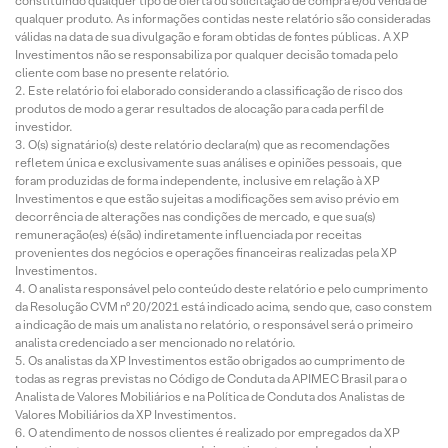
constituindo qualquer tipo de oferta ou solicitação de compra e/ou venda de
qualquer produto. As informações contidas neste relatório são consideradas
válidas na data de sua divulgação e foram obtidas de fontes públicas. A XP
Investimentos não se responsabiliza por qualquer decisão tomada pelo
cliente com base no presente relatório.
Este relatório foi elaborado considerando a classificação de risco dos
produtos de modo a gerar resultados de alocação para cada perfil de
investidor.
O(s) signatário(s) deste relatório declara(m) que as recomendações
refletem única e exclusivamente suas análises e opiniões pessoais, que
foram produzidas de forma independente, inclusive em relação à XP
Investimentos e que estão sujeitas a modificações sem aviso prévio em
decorrência de alterações nas condições de mercado, e que sua(s)
remuneração(es) é(são) indiretamente influenciada por receitas
provenientes dos negócios e operações financeiras realizadas pela XP
Investimentos.
O analista responsável pelo conteúdo deste relatório e pelo cumprimento
da Resolução CVM nº 20/2021 está indicado acima, sendo que, caso constem
a indicação de mais um analista no relatório, o responsável será o primeiro
analista credenciado a ser mencionado no relatório.
Os analistas da XP Investimentos estão obrigados ao cumprimento de
todas as regras previstas no Código de Conduta da APIMEC Brasil para o
Analista de Valores Mobiliários e na Política de Conduta dos Analistas de
Valores Mobiliários da XP Investimentos.
O atendimento de nossos clientes é realizado por empregados da XP