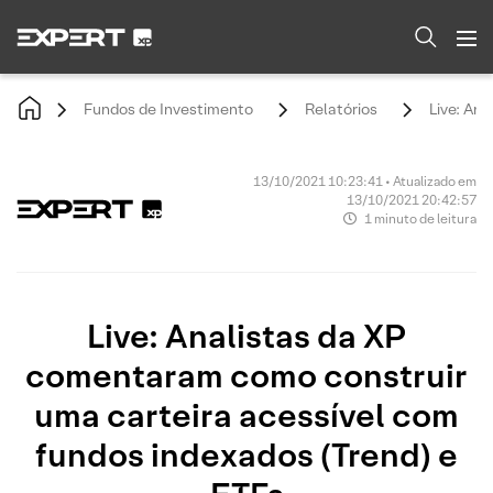
Fundos de Investimento
Relatórios
Live: An
13/10/2021 10:23:41 • Atualizado em
13/10/2021 20:42:57
1 minuto de leitura
Live: Analistas da XP
comentaram como construir
uma carteira acessível com
fundos indexados (Trend) e