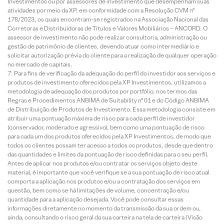
Investimentos ou por assessores de investimento que desempenham suas
atividades por meio da XP, em conformidade com a Resolução CVM nº
178/2023, os quais encontram-se registrados na Associação Nacional das
Corretoras e Distribuidoras de Títulos e Valores Mobiliários – ANCORD. O
assessor de investimento não pode realizar consultoria, administração ou
gestão de patrimônio de clientes, devendo atuar como intermediário e
solicitar autorização prévia do cliente para a realização de qualquer operação
no mercado de capitais.
Para fins de verificação da adequação do perfil do investidor aos serviços e
produtos de investimento oferecidos pela XP Investimentos, utilizamos a
metodologia de adequação dos produtos por portfólio, nos termos das
Regras e Procedimentos ANBIMA de Suitability nº 01 e do Código ANBIMA
de Distribuição de Produtos de Investimento. Essa metodologia consiste em
atribuir uma pontuação máxima de risco para cada perfil de investidor
(conservador, moderado e agressivo), bem como uma pontuação de risco
para cada um dos produtos oferecidos pela XP Investimentos, de modo que
todos os clientes possam ter acesso a todos os produtos, desde que dentro
das quantidades e limites da pontuação de risco definidas para o seu perfil.
Antes de aplicar nos produtos e/ou contratar os serviços objeto deste
material, é importante que você verifique se a sua pontuação de risco atual
comporta a aplicação nos produtos e/ou a contratação dos serviços em
questão, bem como se há limitações de volume, concentração e/ou
quantidade para a aplicação desejada. Você pode consultar essas
informações diretamente no momento da transmissão da sua ordem ou,
ainda, consultando o risco geral da sua carteira na tela de carteira (Visão