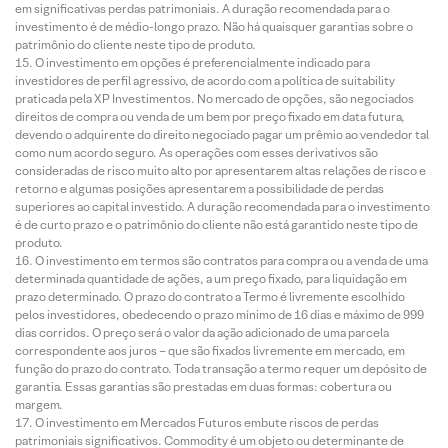
em significativas perdas patrimoniais. A duração recomendada para o
investimento é de médio-longo prazo. Não há quaisquer garantias sobre o
patrimônio do cliente neste tipo de produto.
O investimento em opções é preferencialmente indicado para
investidores de perfil agressivo, de acordo com a política de suitability
praticada pela XP Investimentos. No mercado de opções, são negociados
direitos de compra ou venda de um bem por preço fixado em data futura,
devendo o adquirente do direito negociado pagar um prêmio ao vendedor tal
como num acordo seguro. As operações com esses derivativos são
consideradas de risco muito alto por apresentarem altas relações de risco e
retorno e algumas posições apresentarem a possibilidade de perdas
superiores ao capital investido. A duração recomendada para o investimento
é de curto prazo e o patrimônio do cliente não está garantido neste tipo de
produto.
O investimento em termos são contratos para compra ou a venda de uma
determinada quantidade de ações, a um preço fixado, para liquidação em
prazo determinado. O prazo do contrato a Termo é livremente escolhido
pelos investidores, obedecendo o prazo mínimo de 16 dias e máximo de 999
dias corridos. O preço será o valor da ação adicionado de uma parcela
correspondente aos juros – que são fixados livremente em mercado, em
função do prazo do contrato. Toda transação a termo requer um depósito de
garantia. Essas garantias são prestadas em duas formas: cobertura ou
margem.
O investimento em Mercados Futuros embute riscos de perdas
patrimoniais significativos. Commodity é um objeto ou determinante de