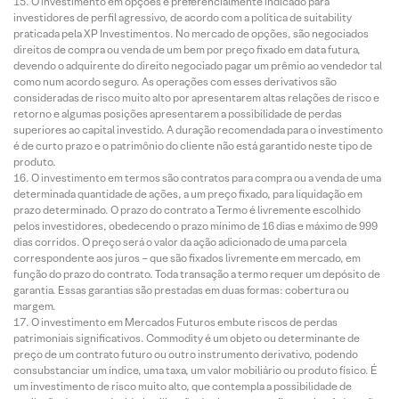
O investimento em opções é preferencialmente indicado para
investidores de perfil agressivo, de acordo com a política de suitability
praticada pela XP Investimentos. No mercado de opções, são negociados
direitos de compra ou venda de um bem por preço fixado em data futura,
devendo o adquirente do direito negociado pagar um prêmio ao vendedor tal
como num acordo seguro. As operações com esses derivativos são
consideradas de risco muito alto por apresentarem altas relações de risco e
retorno e algumas posições apresentarem a possibilidade de perdas
superiores ao capital investido. A duração recomendada para o investimento
é de curto prazo e o patrimônio do cliente não está garantido neste tipo de
produto.
O investimento em termos são contratos para compra ou a venda de uma
determinada quantidade de ações, a um preço fixado, para liquidação em
prazo determinado. O prazo do contrato a Termo é livremente escolhido
pelos investidores, obedecendo o prazo mínimo de 16 dias e máximo de 999
dias corridos. O preço será o valor da ação adicionado de uma parcela
correspondente aos juros – que são fixados livremente em mercado, em
função do prazo do contrato. Toda transação a termo requer um depósito de
garantia. Essas garantias são prestadas em duas formas: cobertura ou
margem.
O investimento em Mercados Futuros embute riscos de perdas
patrimoniais significativos. Commodity é um objeto ou determinante de
preço de um contrato futuro ou outro instrumento derivativo, podendo
consubstanciar um índice, uma taxa, um valor mobiliário ou produto físico. É
um investimento de risco muito alto, que contempla a possibilidade de