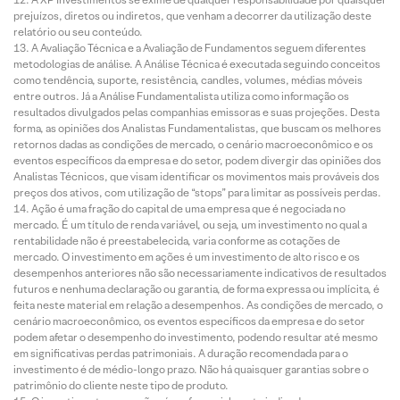
prejuízos, diretos ou indiretos, que venham a decorrer da utilização deste
relatório ou seu conteúdo.
A Avaliação Técnica e a Avaliação de Fundamentos seguem diferentes
metodologias de análise. A Análise Técnica é executada seguindo conceitos
como tendência, suporte, resistência, candles, volumes, médias móveis
entre outros. Já a Análise Fundamentalista utiliza como informação os
resultados divulgados pelas companhias emissoras e suas projeções. Desta
forma, as opiniões dos Analistas Fundamentalistas, que buscam os melhores
retornos dadas as condições de mercado, o cenário macroeconômico e os
eventos específicos da empresa e do setor, podem divergir das opiniões dos
Analistas Técnicos, que visam identificar os movimentos mais prováveis dos
preços dos ativos, com utilização de “stops” para limitar as possíveis perdas.
Ação é uma fração do capital de uma empresa que é negociada no
mercado. É um título de renda variável, ou seja, um investimento no qual a
rentabilidade não é preestabelecida, varia conforme as cotações de
mercado. O investimento em ações é um investimento de alto risco e os
desempenhos anteriores não são necessariamente indicativos de resultados
futuros e nenhuma declaração ou garantia, de forma expressa ou implícita, é
feita neste material em relação a desempenhos. As condições de mercado, o
cenário macroeconômico, os eventos específicos da empresa e do setor
podem afetar o desempenho do investimento, podendo resultar até mesmo
em significativas perdas patrimoniais. A duração recomendada para o
investimento é de médio-longo prazo. Não há quaisquer garantias sobre o
patrimônio do cliente neste tipo de produto.