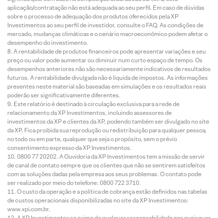
aplicação/contratação não está adequada ao seu perfil. Em caso de dúvidas
sobre o processo de adequação dos produtos oferecidos pela XP
Investimentos ao seu perfil de investidor, consulte o FAQ. As condições de
mercado, mudanças climáticas e o cenário macroeconômico podem afetar o
desempenho do investimento.
A rentabilidade de produtos financeiros pode apresentar variações e seu
preço ou valor pode aumentar ou diminuir num curto espaço de tempo. Os
desempenhos anteriores não são necessariamente indicativos de resultados
futuros. A rentabilidade divulgada não é líquida de impostos. As informações
presentes neste material são baseadas em simulações e os resultados reais
poderão ser significativamente diferentes.
Este relatório é destinado à circulação exclusiva para a rede de
relacionamento da XP Investimentos, incluindo assessores de
investimentos da XP e clientes da XP, podendo também ser divulgado no site
da XP. Fica proibida sua reprodução ou redistribuição para qualquer pessoa,
no todo ou em parte, qualquer que seja o propósito, sem o prévio
consentimento expresso da XP Investimentos.
0800 77 20202. A Ouvidoria da XP Investimentos tem a missão de servir
de canal de contato sempre que os clientes que não se sentirem satisfeitos
com as soluções dadas pela empresa aos seus problemas. O contato pode
ser realizado por meio do telefone: 0800 722 3710.
O custo da operação e a política de cobrança estão definidos nas tabelas
de custos operacionais disponibilizadas no site da XP Investimentos:
www.xpi.com.br.
A XP Investimentos se exime de qualquer responsabilidade por quaisquer