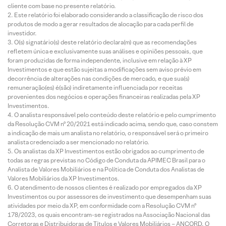
cliente com base no presente relatório.
Este relatório foi elaborado considerando a classificação de risco dos
produtos de modo a gerar resultados de alocação para cada perfil de
investidor.
O(s) signatário(s) deste relatório declara(m) que as recomendações
refletem única e exclusivamente suas análises e opiniões pessoais, que
foram produzidas de forma independente, inclusive em relação à XP
Investimentos e que estão sujeitas a modificações sem aviso prévio em
decorrência de alterações nas condições de mercado, e que sua(s)
remuneração(es) é(são) indiretamente influenciada por receitas
provenientes dos negócios e operações financeiras realizadas pela XP
Investimentos.
O analista responsável pelo conteúdo deste relatório e pelo cumprimento
da Resolução CVM nº 20/2021 está indicado acima, sendo que, caso constem
a indicação de mais um analista no relatório, o responsável será o primeiro
analista credenciado a ser mencionado no relatório.
Os analistas da XP Investimentos estão obrigados ao cumprimento de
todas as regras previstas no Código de Conduta da APIMEC Brasil para o
Analista de Valores Mobiliários e na Política de Conduta dos Analistas de
Valores Mobiliários da XP Investimentos.
O atendimento de nossos clientes é realizado por empregados da XP
Investimentos ou por assessores de investimento que desempenham suas
atividades por meio da XP, em conformidade com a Resolução CVM nº
178/2023, os quais encontram-se registrados na Associação Nacional das
Corretoras e Distribuidoras de Títulos e Valores Mobiliários – ANCORD. O