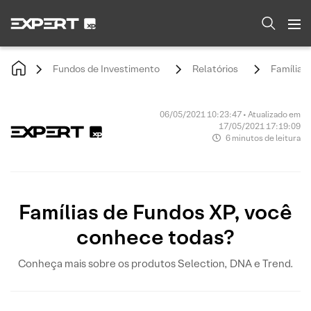
Fundos de Investimento
Relatórios
Famílias
06/05/2021 10:23:47 • Atualizado em
17/05/2021 17:19:09
6 minutos de leitura
Famílias de Fundos XP, você
conhece todas?
Conheça mais sobre os produtos Selection, DNA e Trend.