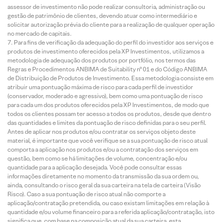
assessor de investimento não pode realizar consultoria, administração ou
gestão de patrimônio de clientes, devendo atuar como intermediário e
solicitar autorização prévia do cliente para a realização de qualquer operação
no mercado de capitais.
Para fins de verificação da adequação do perfil do investidor aos serviços e
produtos de investimento oferecidos pela XP Investimentos, utilizamos a
metodologia de adequação dos produtos por portfólio, nos termos das
Regras e Procedimentos ANBIMA de Suitability nº 01 e do Código ANBIMA
de Distribuição de Produtos de Investimento. Essa metodologia consiste em
atribuir uma pontuação máxima de risco para cada perfil de investidor
(conservador, moderado e agressivo), bem como uma pontuação de risco
para cada um dos produtos oferecidos pela XP Investimentos, de modo que
todos os clientes possam ter acesso a todos os produtos, desde que dentro
das quantidades e limites da pontuação de risco definidas para o seu perfil.
Antes de aplicar nos produtos e/ou contratar os serviços objeto deste
material, é importante que você verifique se a sua pontuação de risco atual
comporta a aplicação nos produtos e/ou a contratação dos serviços em
questão, bem como se há limitações de volume, concentração e/ou
quantidade para a aplicação desejada. Você pode consultar essas
informações diretamente no momento da transmissão da sua ordem ou,
ainda, consultando o risco geral da sua carteira na tela de carteira (Visão
Risco). Caso a sua pontuação de risco atual não comporte a
aplicação/contratação pretendida, ou caso existam limitações em relação à
quantidade e/ou volume financeiro para a referida aplicação/contratação, isto
significa que, com base na composição atual da sua carteira, esta