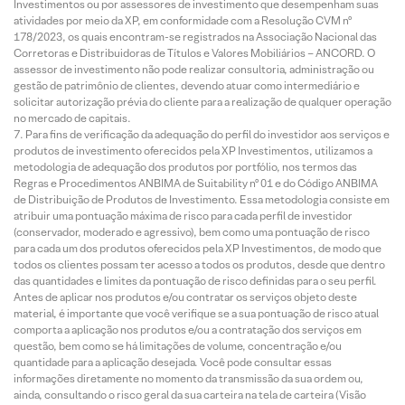
Investimentos ou por assessores de investimento que desempenham suas
atividades por meio da XP, em conformidade com a Resolução CVM nº
178/2023, os quais encontram-se registrados na Associação Nacional das
Corretoras e Distribuidoras de Títulos e Valores Mobiliários – ANCORD. O
assessor de investimento não pode realizar consultoria, administração ou
gestão de patrimônio de clientes, devendo atuar como intermediário e
solicitar autorização prévia do cliente para a realização de qualquer operação
no mercado de capitais.
Para fins de verificação da adequação do perfil do investidor aos serviços e
produtos de investimento oferecidos pela XP Investimentos, utilizamos a
metodologia de adequação dos produtos por portfólio, nos termos das
Regras e Procedimentos ANBIMA de Suitability nº 01 e do Código ANBIMA
de Distribuição de Produtos de Investimento. Essa metodologia consiste em
atribuir uma pontuação máxima de risco para cada perfil de investidor
(conservador, moderado e agressivo), bem como uma pontuação de risco
para cada um dos produtos oferecidos pela XP Investimentos, de modo que
todos os clientes possam ter acesso a todos os produtos, desde que dentro
das quantidades e limites da pontuação de risco definidas para o seu perfil.
Antes de aplicar nos produtos e/ou contratar os serviços objeto deste
material, é importante que você verifique se a sua pontuação de risco atual
comporta a aplicação nos produtos e/ou a contratação dos serviços em
questão, bem como se há limitações de volume, concentração e/ou
quantidade para a aplicação desejada. Você pode consultar essas
informações diretamente no momento da transmissão da sua ordem ou,
ainda, consultando o risco geral da sua carteira na tela de carteira (Visão