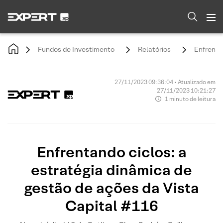
Fundos de Investimento
Relatórios
Enfrenta
27/11/2023 09:36:04 • Atualizado em
27/11/2023 10:21:27
1 minuto de leitura
Enfrentando ciclos: a
estratégia dinâmica de
gestão de ações da Vista
Capital #116