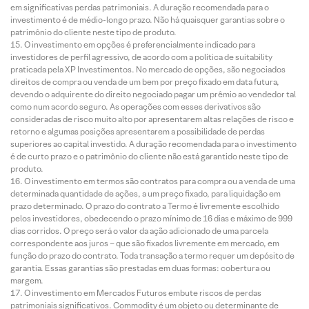
em significativas perdas patrimoniais. A duração recomendada para o
investimento é de médio-longo prazo. Não há quaisquer garantias sobre o
patrimônio do cliente neste tipo de produto.
O investimento em opções é preferencialmente indicado para
investidores de perfil agressivo, de acordo com a política de suitability
praticada pela XP Investimentos. No mercado de opções, são negociados
direitos de compra ou venda de um bem por preço fixado em data futura,
devendo o adquirente do direito negociado pagar um prêmio ao vendedor tal
como num acordo seguro. As operações com esses derivativos são
consideradas de risco muito alto por apresentarem altas relações de risco e
retorno e algumas posições apresentarem a possibilidade de perdas
superiores ao capital investido. A duração recomendada para o investimento
é de curto prazo e o patrimônio do cliente não está garantido neste tipo de
produto.
O investimento em termos são contratos para compra ou a venda de uma
determinada quantidade de ações, a um preço fixado, para liquidação em
prazo determinado. O prazo do contrato a Termo é livremente escolhido
pelos investidores, obedecendo o prazo mínimo de 16 dias e máximo de 999
dias corridos. O preço será o valor da ação adicionado de uma parcela
correspondente aos juros – que são fixados livremente em mercado, em
função do prazo do contrato. Toda transação a termo requer um depósito de
garantia. Essas garantias são prestadas em duas formas: cobertura ou
margem.
O investimento em Mercados Futuros embute riscos de perdas
patrimoniais significativos. Commodity é um objeto ou determinante de