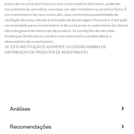
preço de um contrato futuro ou outro instrumento derivativo, podendo
consubstanciar um índice, uma taxa, um valor mobiliário ou produto físico. É
um investimento de risco muito alto, que contempla a possibilidade de
oscilação de preço devido à utilização de alavancagem financeira. A duração
recomendada para o investimento é de curto prazo e o patrimônio do cliente
não está garantido neste tipo de produto. As condições de mercado,
mudanças climáticas e o cenário macroeconômico podem afetar o
desempenho do investimento.
ESTA INSTITUIÇÃO É ADERENTE AO CÓDIGO ANBIMA DE
DISTRIBUIÇÃO DE PRODUTOS DE INVESTIMENTO.
Análises
Recomendações