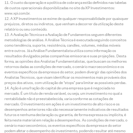
O custo da operação e a política de cobrança estão definidos nas tabelas
de custos operacionais disponibilizadas no site da XP Investimentos:
www.xpi.com.br.
A XP Investimentos se exime de qualquer responsabilidade por quaisquer
prejuízos, diretos ou indiretos, que venham a decorrer da utilização deste
relatório ou seu conteúdo.
A Avaliação Técnica e a Avaliação de Fundamentos seguem diferentes
metodologias de análise. A Análise Técnica é executada seguindo conceitos
como tendência, suporte, resistência, candles, volumes, médias móveis
entre outros. Já a Análise Fundamentalista utiliza como informação os
resultados divulgados pelas companhias emissoras e suas projeções. Desta
forma, as opiniões dos Analistas Fundamentalistas, que buscam os melhores
retornos dadas as condições de mercado, o cenário macroeconômico e os
eventos específicos da empresa e do setor, podem divergir das opiniões dos
Analistas Técnicos, que visam identificar os movimentos mais prováveis dos
preços dos ativos, com utilização de “stops” para limitar as possíveis perdas.
Ação é uma fração do capital de uma empresa que é negociada no
mercado. É um título de renda variável, ou seja, um investimento no qual a
rentabilidade não é preestabelecida, varia conforme as cotações de
mercado. O investimento em ações é um investimento de alto risco e os
desempenhos anteriores não são necessariamente indicativos de resultados
futuros e nenhuma declaração ou garantia, de forma expressa ou implícita, é
feita neste material em relação a desempenhos. As condições de mercado, o
cenário macroeconômico, os eventos específicos da empresa e do setor
podem afetar o desempenho do investimento, podendo resultar até mesmo