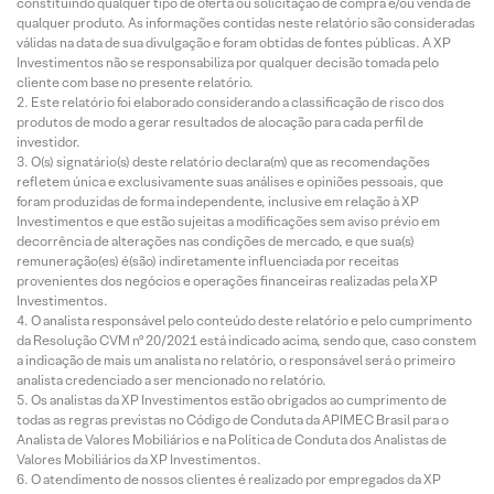
constituindo qualquer tipo de oferta ou solicitação de compra e/ou venda de
qualquer produto. As informações contidas neste relatório são consideradas
válidas na data de sua divulgação e foram obtidas de fontes públicas. A XP
Investimentos não se responsabiliza por qualquer decisão tomada pelo
cliente com base no presente relatório.
Este relatório foi elaborado considerando a classificação de risco dos
produtos de modo a gerar resultados de alocação para cada perfil de
investidor.
O(s) signatário(s) deste relatório declara(m) que as recomendações
refletem única e exclusivamente suas análises e opiniões pessoais, que
foram produzidas de forma independente, inclusive em relação à XP
Investimentos e que estão sujeitas a modificações sem aviso prévio em
decorrência de alterações nas condições de mercado, e que sua(s)
remuneração(es) é(são) indiretamente influenciada por receitas
provenientes dos negócios e operações financeiras realizadas pela XP
Investimentos.
O analista responsável pelo conteúdo deste relatório e pelo cumprimento
da Resolução CVM nº 20/2021 está indicado acima, sendo que, caso constem
a indicação de mais um analista no relatório, o responsável será o primeiro
analista credenciado a ser mencionado no relatório.
Os analistas da XP Investimentos estão obrigados ao cumprimento de
todas as regras previstas no Código de Conduta da APIMEC Brasil para o
Analista de Valores Mobiliários e na Política de Conduta dos Analistas de
Valores Mobiliários da XP Investimentos.
O atendimento de nossos clientes é realizado por empregados da XP